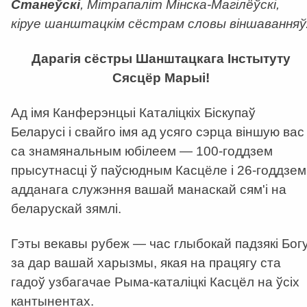
Станеўскі
, Мітрапаліт Мінска-Магілёўскі,
кіруе шанштацкім сёстрам словы віншаванняў
Дарагія сёстры Шанштацкага Інстытуту
Сясцёр Марыі!
Ад імя Канферэнцыі Каталіцкіх Біскупаў
Беларусі і свайго імя ад усяго сэрца віншую вас
са знамянальным юбілеем — 100-годдзем
прысутнасці ў паўсюдным Касцёле і 26-годдзем
адданага служэння вашай манаскай сям'і на
беларускай зямлі.
Гэты векавы рубеж — час глыбокай падзякі Бог
за дар вашай харызмы, якая на працягу ста
гадоў узбагачае Рыма-каталіцкі Касцёл на ўсіх
кантынентах.