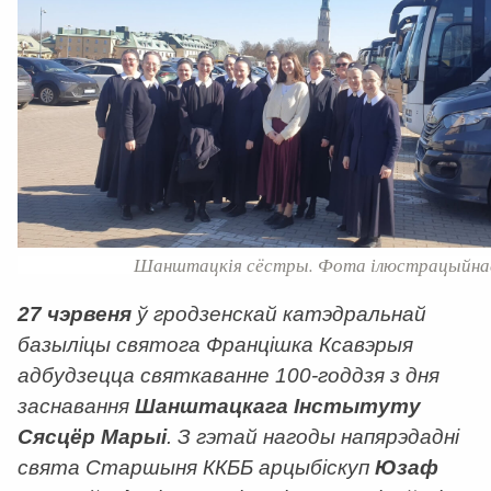
Шанштацкія сёстры. Фота ілюстрацыйна
27 чэрвеня
ў гродзенскай катэдральнай
базыліцы святога Францішка Ксавэрыя
адбудзецца святкаванне 100-годдзя з дня
заснавання
Шанштацкага Інстытуту
Сясцёр Марыі
. З гэтай нагоды напярэдадні
свята Старшыня ККББ арцыбіскуп
Юзаф