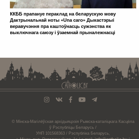
ККББ прапануе пераклад на беларускую мову
Дактрынальнай ноты «Una caro» Дыкастэрыі
веравучэння пра каштоўнасць сужэнства як
выключнага саюзу і ўзаемнай прыналежнасці
. . . . . . . . . . . . . . . . . . . . . . . . . . . . . . . . . . . . . . . . . . . . . . . . . . . . . . . . . . . . .
© Мiнска-Магiлёўская
архiдыяцэзiя
Рымска-каталіцкага
Касцёла
ў Рэспубліцы Беларусь /
УНП 101568363 /
Рэспубліка Беларусь,