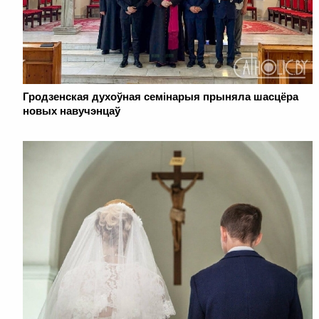
Гродзенская духоўная семінарыя прыняла шасцёра
новых навучэнцаў