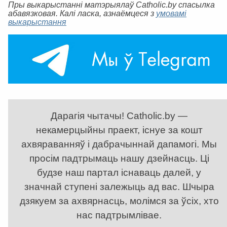
Пры выкарыстанні матэрыялаў Catholic.by спасылка
абавязковая. Калі ласка, азнаёмцеся з
умовамі
выкарыстання
Дарагія чытачы! Catholic.by —
некамерцыйны праект, існуе за кошт
ахвяраванняў і дабрачыннай дапамогі. Мы
просім падтрымаць нашу дзейнасць. Ці
будзе наш партал існаваць далей, у
значнай ступені залежыць ад вас. Шчыра
дзякуем за ахвярнасць, молімся за ўсіх, хто
нас падтрымлівае.