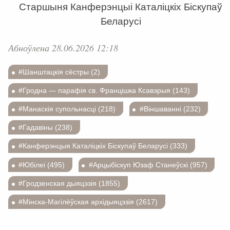
Старшыня Канферэнцыі Каталіцкіх Біскупаў
Беларусі
Абноўлена 28.06.2026 12:18
#Шанштацкія сёстры (2)
#Гродна — парафія св. Францішка Ксавэрыя (143)
#Манаскія супольнасці (218)
#Віншаванні (232)
#Гадавіны (238)
#Канферэнцыя Каталіцкіх Біскупаў Беларусі (333)
#Юбілеі (495)
#Арцыбіскуп Юзаф Станеўскі (957)
#Гродзенская дыяцэзія (1855)
#Мінска-Магілёўская архідыяцэзія (2617)