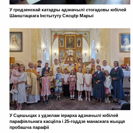
У гродзенскай катэдры адзначылі стогадовы юбілей
Шанштацкага Інстытуту Сясцёр Марыі
У Сцешыцах з удзелам іерарха адзначылі юбілей
парафіяльнага касцёла і 25-годдзе манаскага жыцця
пробашча парафіі