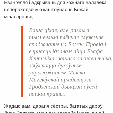
Евангелля і адкрываць для кожнага чалавека
непераходзячую каштоўнасць Божай
міласэрнасці.
Ваша ціхае, але разам з
тым вельмі плённае служэнне,
спадзяванне на Божы Провід і
вернасць ідэалам айца Ёзафа
Кентэніха, вашага заснавальніка,
з'яўляюцца духоўным
упрыгожаннем Мінска-
Магілёўскай архідыяцэзіі,
Гродзенскай дыяцэзіі і ўсёй
нашай краіны.
Жадаю вам, дарагія сёстры, багатых дароў