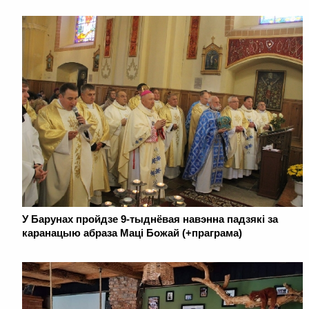
У Барунах пройдзе 9-тыднёвая навэнна падзякі за
каранацыю абраза Маці Божай (+праграма)