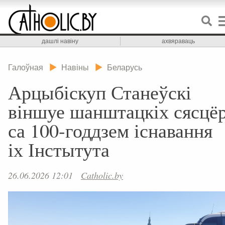
дашлі навіну
ахвяраваць
Галоўная
Навіны
Беларусь
Арцыбіскуп Станеўскі
віншуе шанштацкіх сясцё
са 100-годдзем існавання
іх Інстытута
26.06.2026 12:01
Catholic.by