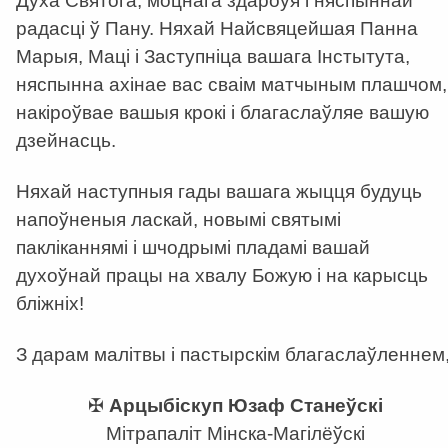
Духа Святога, моцнага здароўя і няспыннай
радасці ў Пану. Няхай Найсвяцейшая Панна
Марыя, Маці і Заступніца вашага Інстытута,
няспынна ахінае вас сваім матчыным плашчом,
накіроўвае вашыя крокі і благаслаўляе вашую
дзейнасць.
Няхай наступныя гады вашага жыцця будуць
напоўненыя ласкай, новымі святымі
пакліканнямі і шчодрымі пладамі вашай
духоўнай працы на хвалу Божую і на карысць
бліжніх!
З дарам малітвы і пастырскім благаслаўленнем
✠
Арцыбіскуп Юзаф Станеўскі
Мітрапаліт Мінска-Магілёўскі