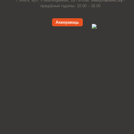
г. Мінск, вул. Рэвалюцыйная, 1а /
e-mail:
info@catholic.by
/
працоўныя гадзіны: 10.00 – 18.00
Ахвяраваць