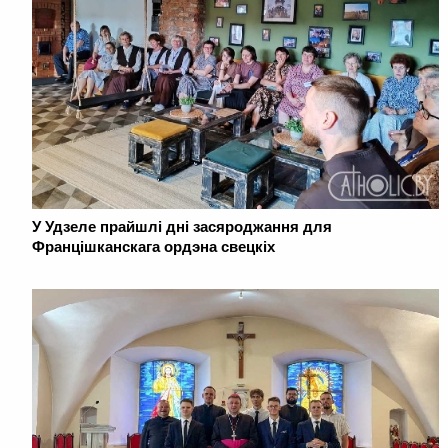
У Удзеле прайшлі дні засяроджання для
Францішканскага ордэна свецкіх