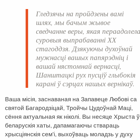
Гледзячы на ​​пройдзены вамі
шлях, мы бачым жывое
сведчанне веры, якая пераадолел
суровыя выпрабаванні ХХ
стагоддзя. Дзякуючы духоўнай
мужнасці вашых папярэдніц і
вашай нястомнай вернасці,
Шанштацкі рух пусціў глыбокія
карані ў сэрцах нашых вернікаў.
Ваша місія, заснаваная на Запавеце Любові са
святой Багародзіцай, Тройчы Цудоўнай Маці,
сёння актуальная як ніколі. Вы несяце Хрыста ў
беларускія хаты, дапамагаючы ствараць
хрысціянскія сем'і, выхоўваць моладзь у духу