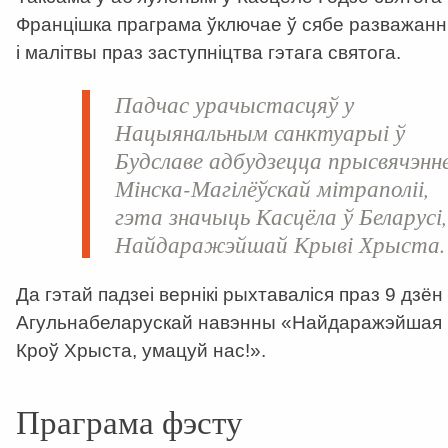
Францішка праграма ўключае ў сябе разважанн
і малітвы праз заступніцтва гэтага святога.
Падчас урачыстасцяў у
Нацыянальным санктуарыі ў
Будславе адбудзецца прысвячэнн
Мінска-Магілёўскай мітраполіі,
гэта значыць Касцёла ў Беларусі
Найдаражэйшай Крыві Хрыста.
Да гэтай падзеі вернікі рыхтаваліся праз 9 дзён
Агульнабеларускай навэнны «Найдаражэйшая
Кроў Хрыста, умацуй нас!».
Праграма фэсту