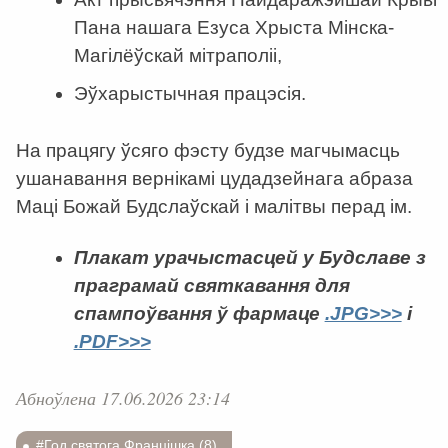
Пана нашага Езуса Хрыста Мінска-
Магілёўскай мітраполіі,
Эўхарыстычная працэсія.
На працягу ўсяго фэсту будзе магчымасць
ушанавання вернікамі цудадзейнага абраза
Маці Божай Будслаўскай і малітвы перад ім.
Плакат урачыстасцей у Будславе з
праграмай святкавання для
спампоўвання ў фармаце
.JPG>>>
і
.PDF>>>
Абноўлена 17.06.2026 23:14
#Год святога Францішка (8)