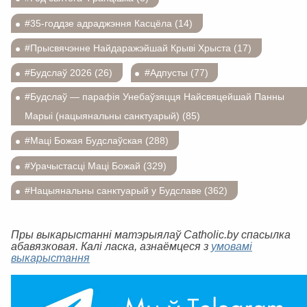
#35-годдзе адраджэння Касцёла (14)
#Прысвячэнне Найдаражэйшай Крыві Хрыста (17)
#Будслаў 2026 (26)
#Адпусты (77)
#Будслаў — парафія Унебаўзяцця Найсвяцейшай Панны
Марыі (нацыянальны санктуарый) (85)
#Маці Божая Будслаўская (288)
#Урачыстасці Маці Божай (329)
#Нацыянальны санктуарый у Будславе (362)
Пры выкарыстанні матэрыялаў Catholic.by спасылка
абавязковая. Калі ласка, азнаёмцеся з
умовамі
выкарыстання