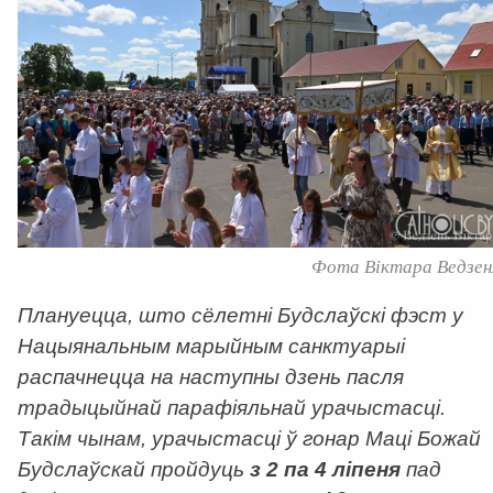
Фота Віктара Ведзен
Плануецца, што сёлетні Будслаўскі фэст у
Нацыянальным марыйным санктуарыі
распачнецца на наступны дзень пасля
традыцыйнай парафіяльнай урачыстасці.
Такім чынам, урачыстасці ў гонар Маці Божай
Будслаўскай пройдуць
з 2 па 4 ліпеня
пад