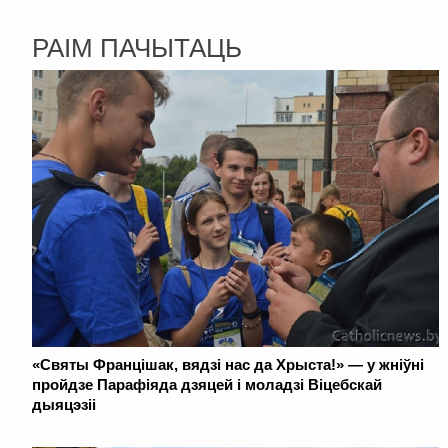
РАІМ ПАЧЫТАЦЬ
«Святы Францішак, вядзі нас да Хрыста!» — у жніўні
пройдзе Парафіяда дзяцей і моладзі Віцебскай
дыяцэзіі