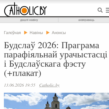
дашлі навіну
ахвяраваць
Галоўная
Навіны
Анонсы
Будслаў 2026: Праграма
парафіяльнай урачыстасці
і Будслаўскага фэсту
(+плакат)
13.06.2026 19:55
Catholic.by