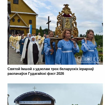
Святой Імшой з удзелам трох беларускіх іерархаў
распачаўся Гудагайскі фэст 2026