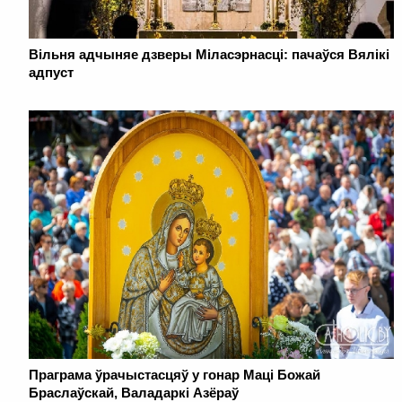
Вільня адчыняе дзверы Міласэрнасці: пачаўся Вялікі
адпуст
Праграма ўрачыстасцяў у гонар Маці Божай
Браслаўскай, Валадаркі Азёраў