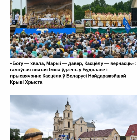
«Богу — хвала, Марыі — давер, Касцёлу — вернасць»:
галоўная святая Імша ўдзень у Будславе і
прысвячэнне Касцёла ў Беларусі Найдаражэйшай
Крыві Хрыста