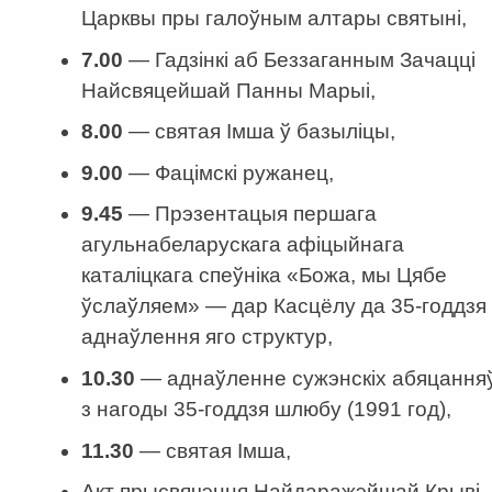
Царквы пры галоўным алтары святыні,
7.00
—
Гадзінкі аб Беззаганным Зачацці
Найсвяцейшай Панны Марыі,
8.00
—
святая Імша ў базыліцы,
9.00
—
Фацімскі ружанец,
9.45
—
Прэзентацыя першага
агульнабеларускага афіцыйнага
каталіцкага спеўніка «Божа, мы Цябе
ўслаўляем» — дар Касцёлу да 35-годдзя
аднаўлення яго структур,
10.30
—
аднаўленне сужэнскіх абяцання
з нагоды 35-годдзя шлюбу (1991 год),
11.30
—
святая Імша,
Акт прысвячэння Найдаражэйшай Крыві