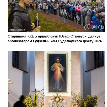
Старшыня ККББ арцыбіскуп Юзаф Станеўскі дзякуе
арганізатарам і ўдзельнікам Будслаўскага фэсту 2026