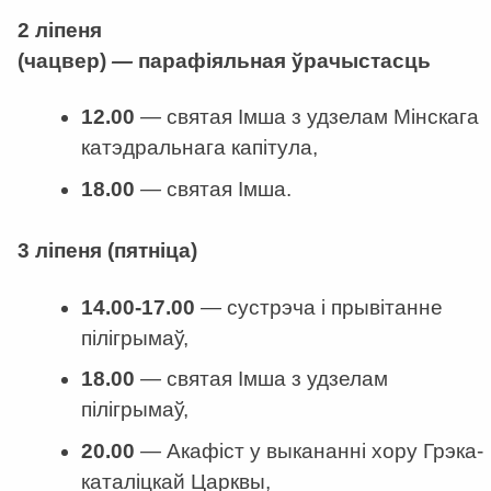
2 ліпеня
(чацвер)
—
парафіяльная ўрачыстасць
12.00
—
святая Імша з удзелам Мінскага
катэдральнага капітула,
18.00
—
святая Імша.
3 ліпеня (пятніца)
14.00-17.00
—
сустрэча і прывітанне
пілігрымаў,
18.00
—
святая Імша з удзелам
пілігрымаў,
20.00
—
Акафіст у выкананні хору Грэка-
каталіцкай Царквы,