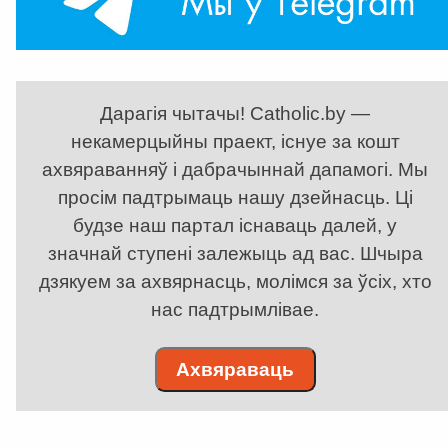
Дарагія чытачы! Catholic.by —
некамерцыйны праект, існуе за кошт
ахвяраванняў і дабрачыннай дапамогі. Мы
просім падтрымаць нашу дзейнасць. Ці
будзе наш партал існаваць далей, у
значнай ступені залежыць ад вас. Шчыра
дзякуем за ахвярнасць, молімся за ўсіх, хто
нас падтрымлівае.
Ахвяраваць