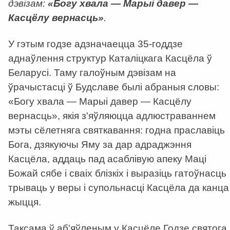
дэвізам:
«Богу хвала — Марыі давер —
Касцёлу вернасць»
.
У гэтым годзе адзначаецца 35-годдзе
аднаўлення структур Каталіцкага Касцёла ў
Беларусі. Таму галоўным дэвізам на
ўрачыстасці ў Будславе былі абраныя словы:
«Богу хвала — Марыі давер — Касцёлу
вернасць», якія з'яўляюцца адлюстраваннем
мэты сёлетняга святкавання: годна праславіць
Бога, дзякуючы Яму за дар адраджэння
Касцёла, аддаць пад асаблівую апеку Маці
Божай сябе і сваіх блізкіх і выразіць гатоўнасць
трываць у веры і супольнасці Касцёла да канца
жыцця.
Таксама ў аб'яўленым у Касцёле Годзе святога