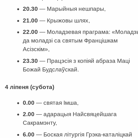
20.30
—
Марыйныя нешпары,
21.00
—
Крыжовы шлях,
22.00
—
Моладзевая праграма: «Моладз
да моладзі са святым Францішкам
Асізскім»,
23.30
—
Працэсія з копіяй абраза Маці
Божай Будслаўскай.
4 ліпеня (субота)
0.00
—
святая Імша,
2.00
—
адарацыя Найсвяцейшага
Сакрамэнту,
6.00
—
Боская літургія Грэка-каталіцкай