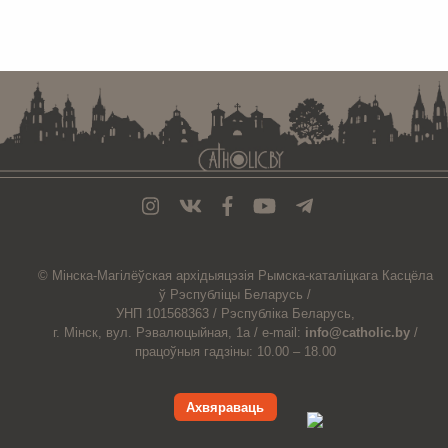
. . . . . . . . . . . . . . . . . . . . . . . . . . . . . . . . . . . . . . . . . . . . . . . . . . . . . . . . . . . . .
© Мiнска-Магiлёўская
архiдыяцэзiя
Рымска-каталіцкага
Касцёла
ў Рэспубліцы Беларусь /
УНП 101568363 /
Рэспубліка Беларусь,
г. Мінск, вул. Рэвалюцыйная, 1а /
e-mail:
info@catholic.by
/
працоўныя гадзіны: 10.00 – 18.00
Ахвяраваць