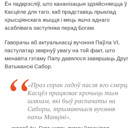
Ён падкрэсліў, што кананізацыя здзяйсняецца ў
Касцёле для таго, каб прадставіць прыклад
хрысціянскага жыцця і мець яшчэ аднаго
асаблівага заступніка перад Богам.
Гаворачы аб актуальнасці вучэння Паўла VI,
пастулатар звярнуў увагу на той факт, што
менавіта гэтаму Папу давялося завяршаць Друг
Ватыканскі Сабор.
«Праз сорак гадоў пасля яго смерц
Касцёл працягвае крочыць тым
шляхам, які быў распачаты на
Саборы, трымаючыся вучэння
папы Манціні»,