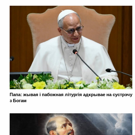
Папа: жывая і пабожная літургія адкрывае на сустрэчу
з Богам