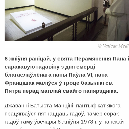
© Vatican Medi
6 жніўня раніцай, у свята Перамянення Пана і
саракавую гадавіну з дня смерці
благаслаўлёнага папы Паўла VI, папа
Францішак маліўся ў гроце базылікі св.
Пятра перад магілай свайго папярэдніка.
Джаванні Батыста Манціні, пантыфікат якога
працягваўся пятнаццаць гадоў, памёр сорак
гадоў таму ўвечары 6 жніўня 1978 г. у папскай