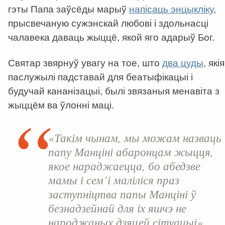
гэты Папа заўсёды марыў
напісаць энцыкліку
,
прысвечаную сужэнскай любові і здольнасці
чалавека даваць жыццё, якой яго адарыў Бог.
Святар звярнуў увагу на тое, што
два цуды
, якія
паслужылі падставай для беатыфікацыі і
будучай кананізацыі, былі звязаныя менавіта з
жыццём ва ўлонні маці.
«Такім чынам, мы можам назваць
папу Манціні абаронцам жыцця,
якое нараджаецца, бо абедзве
мамы і сем’і маліліся праз
заступніцтва папы Манціні ў
безнадзейнай для іх яшчэ не
народжаных дзяцей сітуацыі»,