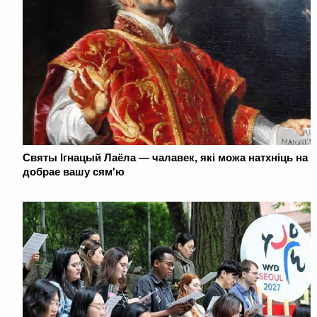
Святы Ігнацый Лаёла — чалавек, які можа натхніць на
добрае вашу сям'ю