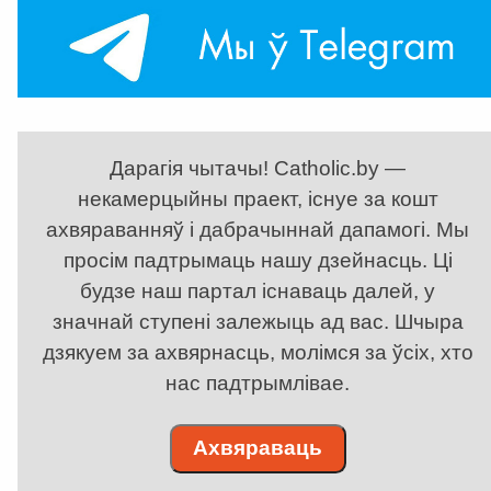
Дарагія чытачы! Catholic.by —
некамерцыйны праект, існуе за кошт
ахвяраванняў і дабрачыннай дапамогі. Мы
просім падтрымаць нашу дзейнасць. Ці
будзе наш партал існаваць далей, у
значнай ступені залежыць ад вас. Шчыра
дзякуем за ахвярнасць, молімся за ўсіх, хто
нас падтрымлівае.
Ахвяраваць