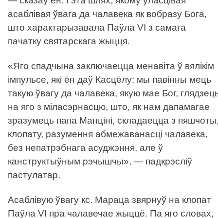
— сказаў ён. Гэта шлях, якому ўласцівая
асаблівая ўвага да чалавека як вобразу Бога,
што характарызавала Паўла VI з самага
пачатку святарскага жыцця.
«Яго спадчына заключаецца менавіта ў вялікім
імпульсе, які ён даў Касцёлу: мы павінны мець
такую ўвагу да чалавека, якую мае Бог, глядзец
на яго з міласэрнасцю, што, як нам дапамагае
зразумець папа Манціні, складаецца з пяшчоты
клопату, разумення абмежаванасці чалавека,
без непатрэбнага асуджэння, але ў
канструктыўным рэчышчы», — падкрэсліў
пастулатар.
Асаблівую ўвагу кс. Мараца звярнуў на клопат
Паўла VI пра чалавечае жыццё. Па яго словах,