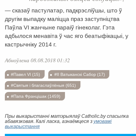
— сказаў пастулатар, падкрэсліўшы, што ў
другім выпадку маліцца праз заступніцтва
Паўла VI жанчыне параіў гінеколаг. Гэта
адбылося менавіта ў час яго беатыфікацыі, у
кастрычніку 2014 г.
Абноўлена 08.08.2018 01:32
#Павел VI (15)
#ІІ Ватыканскі Сабор (17)
#Святыя і благаслаўлёныя (651)
#Папа Францішак (1459)
Пры выкарыстанні матэрыялаў Catholic.by спасылка
абавязковая. Калі ласка, азнаёмцеся з
умовамі
выкарыстання