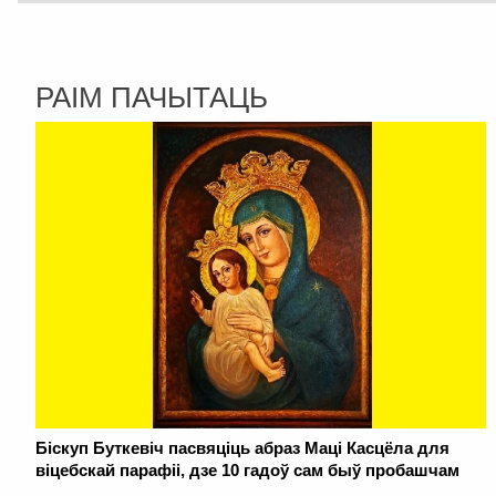
РАІМ ПАЧЫТАЦЬ
Біскуп Буткевіч пасвяціць абраз Маці Касцёла для
віцебскай парафіі, дзе 10 гадоў сам быў пробашчам