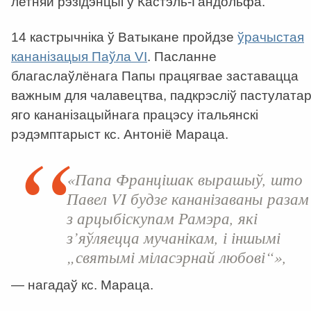
летняй рэзідэнцыі ў Кастэль-Гандольфа.
14 кастрычніка ў Ватыкане пройдзе
ўрачыстая
кананізацыя Паўла VI
. Пасланне
благаслаўлёнага Папы працягвае заставацца
важным для чалавецтва, падкрэсліў пастулата
яго кананізацыйнага працэсу італьянскі
рэдэмптарыст кс. Антоніё Мараца.
«Папа Францішак вырашыў, што
Павел VI будзе кананізаваны разам
з арцыбіскупам Рамэра, які
з’яўляецца мучанікам, і іншымі
„святымі міласэрнай любові“»,
— нагадаў кс. Мараца.