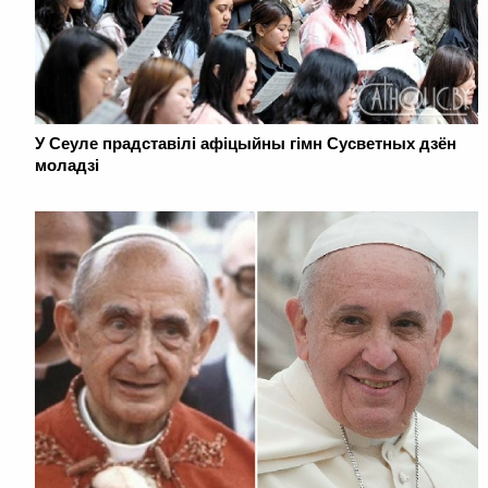
У Сеуле прадставілі афіцыйны гімн Сусветных дзён
моладзі