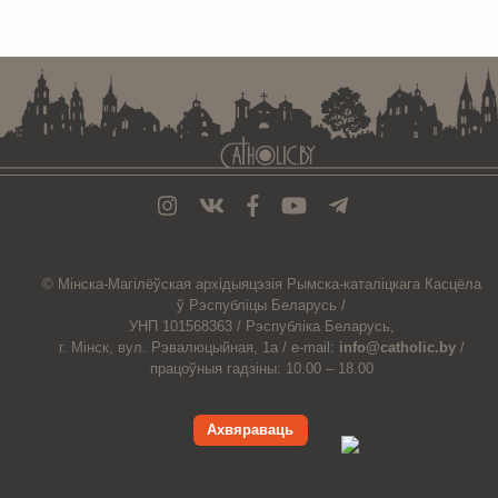
. . . . . . . . . . . . . . . . . . . . . . . . . . . . . . . . . . . . . . . . . . . . . . . . . . . . . . . . . . . . .
© Мiнска-Магiлёўская
архiдыяцэзiя
Рымска-каталіцкага
Касцёла
ў Рэспубліцы Беларусь /
УНП 101568363 /
Рэспубліка Беларусь,
г. Мінск, вул. Рэвалюцыйная, 1а /
e-mail:
info@catholic.by
/
працоўныя гадзіны: 10.00 – 18.00
Ахвяраваць