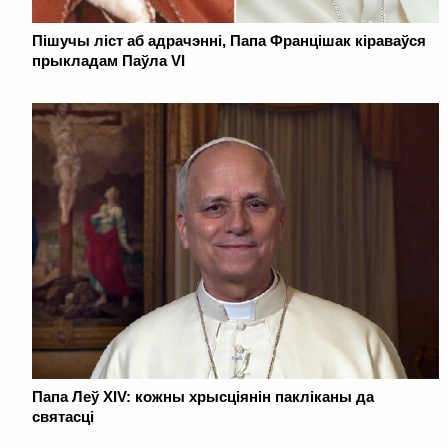
Пішучы ліст аб адрачэнні, Папа Францішак кіраваўся
прыкладам Паўла VI
Папа Леў XIV: кожны хрысціянін пакліканы да
святасці