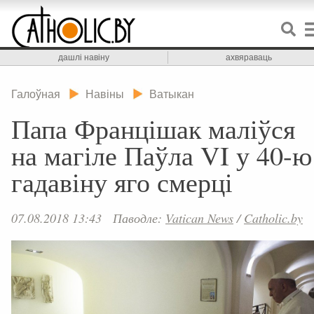
дашлі навіну
ахвяраваць
Галоўная
Навіны
Ватыкан
Папа Францішак маліўся
на магіле Паўла VI у 40-ю
гадавіну яго смерці
07.08.2018 13:43
Паводле:
Vatican News
/
Catholic.by