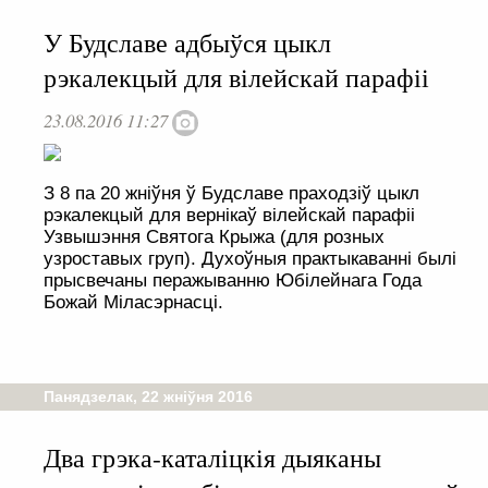
У Будславе адбыўся цыкл
рэкалекцый для вілейскай парафіі
23.08.2016 11:27
З 8 па 20 жніўня ў Будславе праходзіў цыкл
рэкалекцый для вернікаў вілейскай парафіі
Узвышэння Святога Крыжа (для розных
узроставых груп). Духоўныя практыкаванні былі
прысвечаны перажыванню Юбілейнага Года
Божай Міласэрнасці.
Панядзелак, 22 жніўня 2016
Два грэка-каталіцкія дыяканы