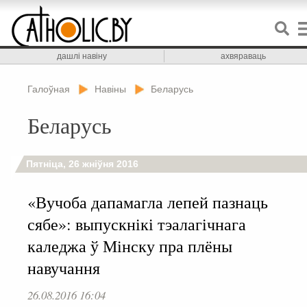
дашлі навіну
ахвяраваць
Галоўная
Навіны
Беларусь
Беларусь
Пятніца, 26 жніўня 2016
«Вучоба дапамагла лепей пазнаць
сябе»: выпускнікі тэалагічнага
каледжа ў Мінску пра плёны
навучання
26.08.2016 16:04