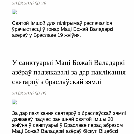
20.08.2016 00:29
Святой Імшой для пілігрымаў распачаліся
ўрачыстасці ў гонар Маці Божай Валадаркі
азёраў у Браславе 19 жніўня.
У санктуарыі Маці Божай Валадаркі
азёраў падзякавалі за дар паклікання
святароў з браслаўскай зямлі
20.08.2016 00:00
За дар паклікання святароў з браслаўскай зямлі
дзякаваў падчас ранішняй святой Імшы 20
жніўня ў санктуарыі ў Браславе перад абразом
Маці Божай Валадаркі азёраў біскуп Віцебскі