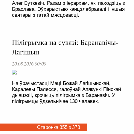
Алег Буткевіч. Разам з іерархам, які паходзіць з
Браслава, Эўхарыстыю канцэлебравалі і іншыя
святары з гэтай мясцовасці.
Пілігрымка на сувязі: Баранавічы-
Лагішын
20.08.2016 00:00
На ўрачыстасці Маці Божай Лагішынскай,
Каралевы Палесся, галоўнай Апякункі Пінскай
дыяцэзіі, крочыць пілігрымка з Баранавіч. У
пілігрымцы ўдзельнічае 130 чалавек.
Старонка 355 з 373