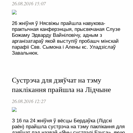
26.08.2016 15:07
26 жніўня ў Нясвіжы прайшла навукова-
практычная канферэнцыя, прысвечаная Слузе
Божаму Эдварду Вайніловічу, адным з
арганізатараў якой выступіў пробашч мінскай
парафіі Свв. Сымона і Алены кс. Уладзіслаў
Завальнюк.
Сустрэча для дзяўчат на тэму
паклікання прайшла на Лідчыне
26.08.2016 12:27
З 16 па 24 жніўня ў вёсцы Бердаўка (Лідскі
раён) прайшла сустрэча на тэму паклікання для
дзяўчат пад назвай «Яны сустрэлі Езуса», якую