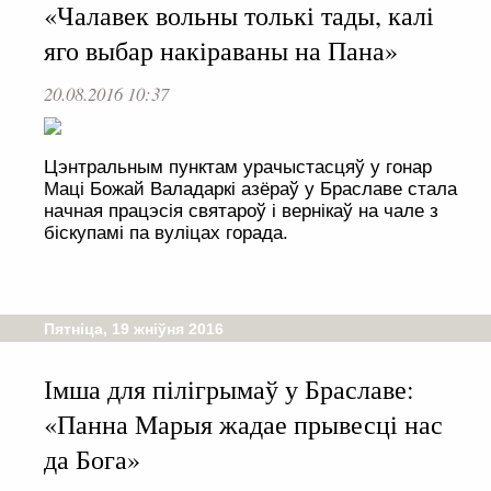
«Чалавек вольны толькі тады, калі
яго выбар накіраваны на Пана»
20.08.2016 10:37
Цэнтральным пунктам урачыстасцяў у гонар
Маці Божай Валадаркі азёраў у Браславе стала
начная працэсія святароў і вернікаў на чале з
біскупамі па вуліцах горада.
Пятніца, 19 жніўня 2016
Імша для пілігрымаў у Браславе:
«Панна Марыя жадае прывесці нас
да Бога»