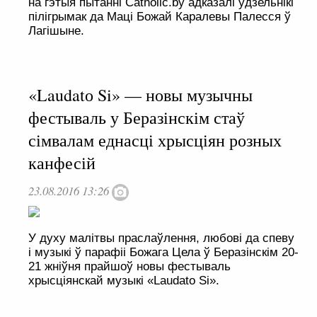
на гэтыя пытанні Catholic.by адказалі ўдзельнікі
пілігрымак да Маці Божай Каралевы Палесся ў
Лагішыне.
«Laudatо Si» — новы музычны
фестываль у Беразінскім стаў
сімвалам еднасці хрысціян розных
канфесій
23.08.2016 13:26
У духу малітвы праслаўлення, любові да спеву
і музыкі ў парафіі Божага Цела ў Беразінскім 20-
21 жніўня прайшоў новы фестываль
хрысціянскай музыкі «Laudatо Si».