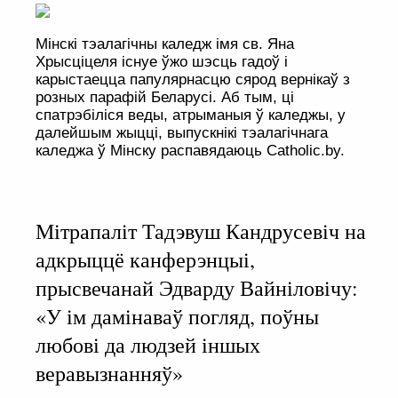
Мінскі тэалагічны каледж імя св. Яна
Хрысціцеля існуе ўжо шэсць гадоў і
карыстаецца папулярнасцю сярод вернікаў з
розных парафій Беларусі. Аб тым, ці
спатрэбіліся веды, атрыманыя ў каледжы, у
далейшым жыцці, выпускнікі тэалагічнага
каледжа ў Мінску распавядаюць Сatholic.by.
Мітрапаліт Тадэвуш Кандрусевіч на
адкрыццё канферэнцыі,
прысвечанай Эдварду Вайніловічу:
«У ім дамінаваў погляд, поўны
любові да людзей іншых
веравызнанняў»