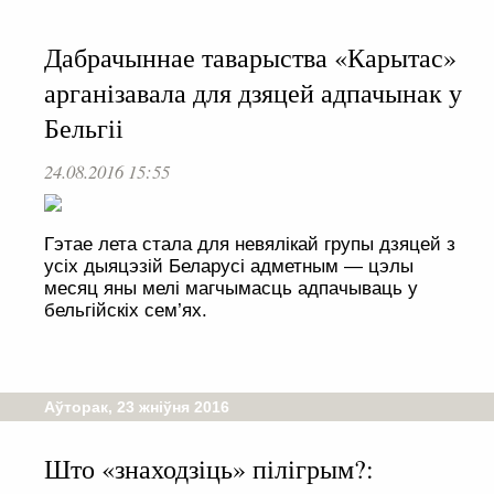
Дабрачыннае таварыства «Карытас»
арганізавала для дзяцей адпачынак у
Бельгіі
24.08.2016 15:55
Гэтае лета стала для невялікай групы дзяцей з
усіх дыяцэзій Беларусі адметным — цэлы
месяц яны мелі магчымасць адпачываць у
бельгійскіх сем’ях.
Аўторак, 23 жніўня 2016
Што «знаходзіць» пілігрым?: