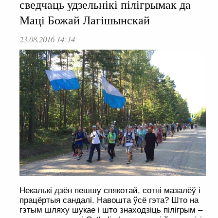
сведчаць удзельнікі пілігрымак да
Маці Божай Лагішынскай
23.08.2016 14:14
Некалькі дзён пешшу спякотай, сотні мазалёў і
працёртыя сандалі. Навошта ўсё гэта? Што на
гэтым шляху шукае і што знаходзіць пілігрым –