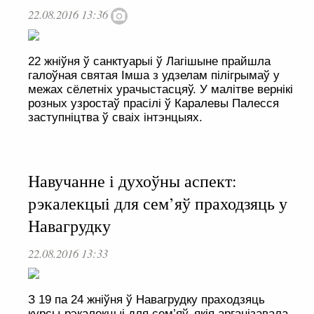
22.08.2016 13:36
22 жніўня ў санктуарыі ў Лагішыне прайшла
галоўная святая Імша з удзелам пілігрымаў у
межах сёлетніх урачыстасцяў. У малітве вернікі
розных узростаў прасілі ў Каралевы Палесся
заступніцтва ў сваіх інтэнцыях.
Навучанне і духоўны аспект:
рэкалекцыі для сем’яў праходзяць у
Навагрудку
22.08.2016 13:33
З 19 па 24 жніўня ў Навагрудку праходзяць
курсы-рэкалекцыі для сем’яў, якія арганізавала