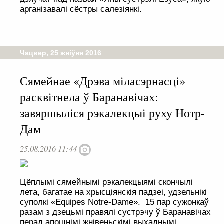
арганізавалі сёстры салезіянкі.
Чацвер, 25 жніўня 2016
Сямейнае «Дрэва міласэрнасці»
расквітнела ў Баранавічах:
завяршыліся рэкалекцыі руху Нотр-
Дам
25.08.2016 11:44
Цёплымі сямейнымі рэкалекцыямі скончылі
лета, багатае на хрысціянскія падзеі, удзельнікі
суполкі «Equipes Notre-Dame». 15 пар сужонкаў
разам з дзецьмі правялі сустрэчу ў Баранавічах
перад апошнімі жнівеньскімі выхаднымі.