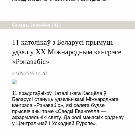
Серада, 24 жніўня 2016
11 католікаў з Беларусі прымуць
удзел у ХХ Міжнародным кангрэсе
«Рэнавабіс»
24.08.2016 17:20
11 прадстаўнікоў Каталіцкага Касцёла ў
Беларусі стануць удзельнікамі Міжнароднага
кангрэса «Рэнавабіс», які сёлета будзе
прысвечаны тэме «Сведкі Евангелля —
афармляльнікі свету. Да ролі манаскіх ордэнаў
у Цэнтральнай і Усходняй Еўропе».