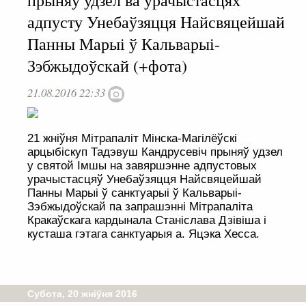
прыняў удзел ва ўрачыстасцях
адпусту Унебаўзяцця Найсвяцейшай
Панны Марыі ў Кальварыі-
Зэбжыдоўскай (+фота)
21.08.2016 22:33
21 жніўня Мітрапаліт Мінска-Магілёўскі
арцыбіскуп Тадэвуш Кандрусевіч прыняў удзел
у святой Імшы на завяршэнне адпустовых
урачыстасцяў Унебаўзяцця Найсвяцейшай
Панны Марыі ў санктуарыі ў Кальварыі-
Зэбжыдоўскай па запрашэнні Мітрапаліта
Кракаўскага кардынала Станіслава Дзівіша і
кусташа гэтага санктуарыя а. Яцэка Хесса.
Субота, 20 жніўня 2016