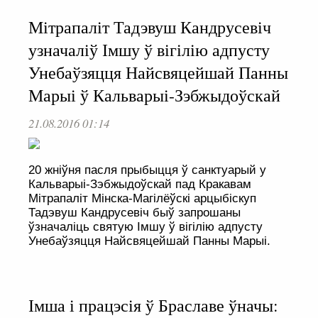
Мітрапаліт Тадэвуш Кандрусевіч
узначаліў Імшу ў вігілію адпусту
Унебаўзяцця Найсвяцейшай Панны
Марыі ў Кальварыі-Зэбжыдоўскай
21.08.2016 01:14
20 жніўня пасля прыбыцця ў санктуарый у
Кальварыі-Зэбжыдоўскай пад Кракавам
Мітрапаліт Мінска-Магілёўскі арцыбіскуп
Тадэвуш Кандрусевіч быў запрошаны
ўзначаліць святую Імшу ў вігілію адпусту
Унебаўзяцця Найсвяцейшай Панны Марыі.
Імша і працэсія ў Браславе ўначы: