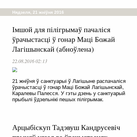
Нядзеля, 21 жніўня 2016
Імшой для пілігрымаў пачаліся
ўрачыстасці ў гонар Маці Божай
Лагішынскай (абноўлена)
22.08.2016 02:13
21 жніўня ў санктуарыі ў Лагішыне распачаліся
ўрачыстасці ў гонар Маці Божай Лагішынскай,
Каралевы Палесся. У гэты дзень у санктуарый
прыбылі ўдзельнікі пешых пілігрымак.
Арцыбіскуп Тадэвуш Кандрусевіч