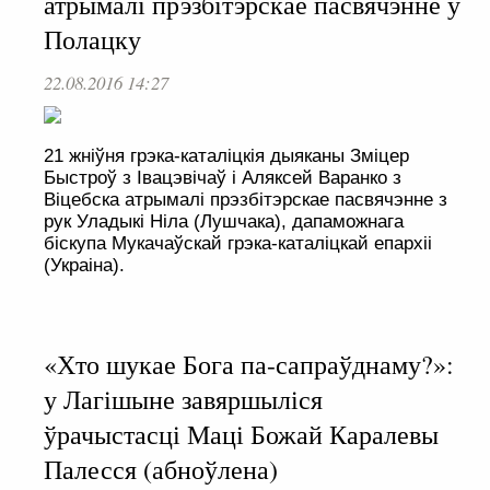
атрымалі прэзбітэрскае пасвячэнне ў
Полацку
22.08.2016 14:27
21 жніўня грэка-каталіцкія дыяканы Зміцер
Быстроў з Івацэвічаў і Аляксей Варанко з
Віцебска атрымалі прэзбітэрскае пасвячэнне з
рук Уладыкі Ніла (Лушчака), дапаможнага
біскупа Мукачаўскай грэка-каталіцкай епархіі
(Украіна).
«Хто шукае Бога па-сапраўднаму?»:
у Лагішыне завяршыліся
ўрачыстасці Маці Божай Каралевы
Палесся (абноўлена)