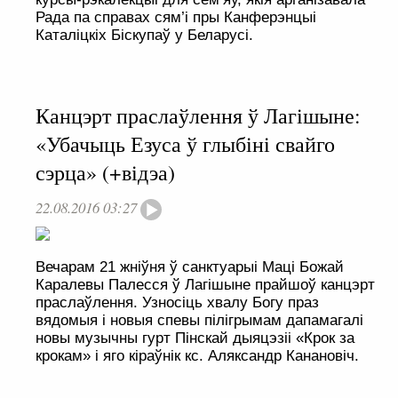
Рада па справах сям’і пры Канферэнцыі
Каталіцкіх Біскупаў у Беларусі.
Канцэрт праслаўлення ў Лагішыне:
«Убачыць Езуса ў глыбіні свайго
сэрца» (+відэа)
22.08.2016 03:27
Вечарам 21 жніўня ў санктуарыі Маці Божай
Каралевы Палесся ў Лагішыне прайшоў канцэрт
праслаўлення. Узносіць хвалу Богу праз
вядомыя і новыя спевы пілігрымам дапамагалі
новы музычны гурт Пінскай дыяцэзіі «Крок за
крокам» і яго кіраўнік кс. Аляксандр Канановіч.