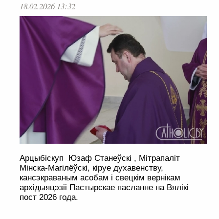
18.02.2026 13:32
Арцыбіскуп Юзаф Станеўскі , Мітрапаліт
Мінска-Магілёўскі, кіруе духавенству,
кансэкраваным асобам і свецкім вернікам
архідыяцэзіі Пастырскае пасланне на Вялікі
пост 2026 года.