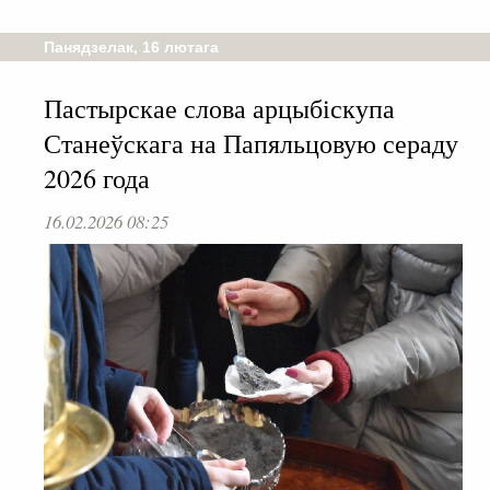
Панядзелак, 16 лютага
Пастырскае слова арцыбіскупа
Станеўскага на Папяльцовую сераду
2026 года
16.02.2026 08:25