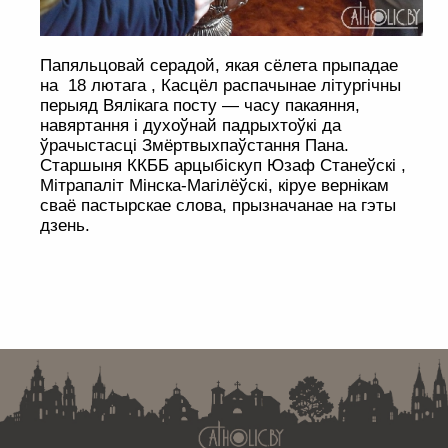
Папяльцовай серадой, якая сёлета прыпадае
на 18 лютага , Касцёл распачынае літургічны
перыяд Вялікага посту — часу пакаяння,
навяртання і духоўнай падрыхтоўкі да
ўрачыстасці Змёртвыхпаўстання Пана.
Старшыня ККББ арцыбіскуп Юзаф Станеўскі ,
Мітрапаліт Мінска-Магілёўскі, кіруе вернікам
сваё пастырскае слова, прызначанае на гэты
дзень.
. . . . . . . . . . . . . . . . . . . . . . . . . . . . . . . . . . . . . . . . . . . . . . . . . . . . . . . . . . . . .