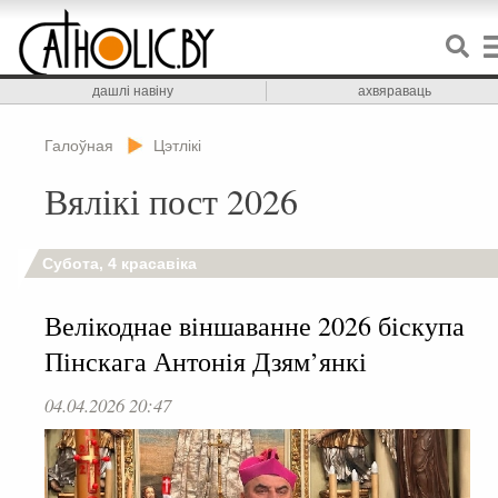
дашлі навіну
ахвяраваць
Галоўная
Цэтлікі
Вялікі пост 2026
Субота, 4 красавіка
Велікоднае віншаванне 2026 біскупа
Пінскага Антонія Дзям’янкі
04.04.2026 20:47