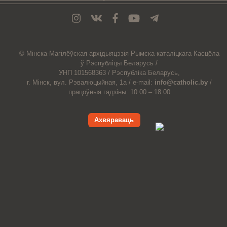
© Мiнска-Магiлёўская
архiдыяцэзiя
Рымска-каталіцкага
Касцёла
ў Рэспубліцы Беларусь /
УНП 101568363 /
Рэспубліка Беларусь,
г. Мінск, вул. Рэвалюцыйная, 1а /
e-mail:
info@catholic.by
/
працоўныя гадзіны: 10.00 – 18.00
Ахвяраваць