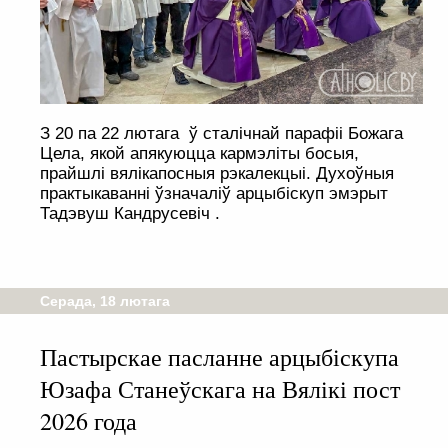
З 20 па 22 лютага ў сталічнай парафіі Божага
Цела, якой апякуюцца кармэліты босыя,
прайшлі вялікапосныя рэкалекцыі. Духоўныя
практыкаванні ўзначаліў арцыбіскуп эмэрыт
Тадэвуш Кандрусевіч .
Серада, 18 лютага
Пастырскае пасланне арцыбіскупа
Юзафа Станеўскага на Вялікі пост
2026 года