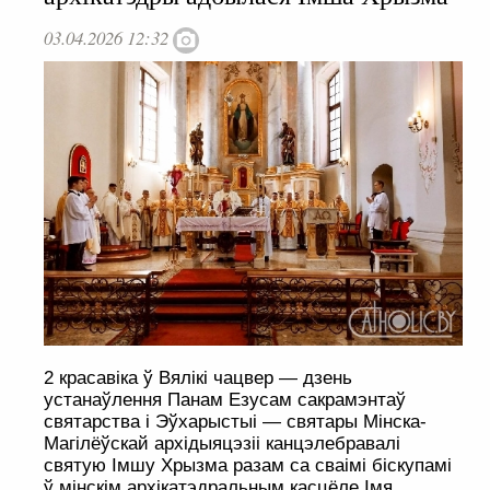
03.04.2026 12:32
2 красавіка ў Вялікі чацвер — дзень
устанаўлення Панам Езусам сакрамэнтаў
святарства і Эўхарыстыі — святары Мінска-
Магілёўскай архідыяцэзіі канцэлебравалі
святую Імшу Хрызма разам са сваімі біскупамі
ў мінскім архікатэдральным касцёле Імя