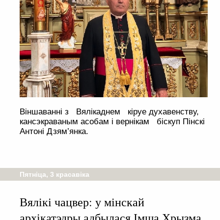
Віншаванні з Вялікаднем кіруе духавенству,
кансэкраваным асобам і вернікам біскуп Пінскі
Антоні Дзям’янка.
Пятніца, 3 красавіка
Вялікі чацвер: у мінскай
архікатэдры адбылася Імша Хрызма