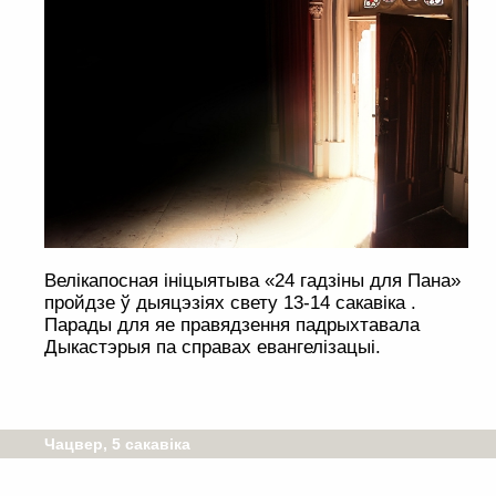
Велікапосная ініцыятыва «24 гадзіны для Пана»
пройдзе ў дыяцэзіях свету 13-14 сакавіка .
Парады для яе правядзення падрыхтавала
Дыкастэрыя па справах евангелізацыі.
Чацвер, 5 сакавіка