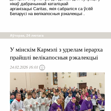
нікаў дабрачыннай каталіцкай
арганізацыі Caritas, якія сабраліся са ўсёй
Беларусі на велікапосныя рэкалекцыі .
Аўторак, 24 лютага
У мінскім Кармэлі з удзелам іерарха
прайшлі велікапосныя рэкалекцыі
24.02.2026 16:01