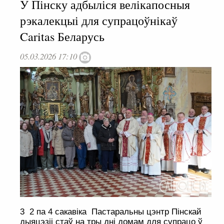
У Пінску адбыліся велікапосныя
рэкалекцыі для супрацоўнікаў
Caritas Беларусь
05.03.2026 17:10
3 2 па 4 сакавіка Пастаральны цэнтр Пінскай
дыяцэзіі стаў на тры дні домам для супрацо ў