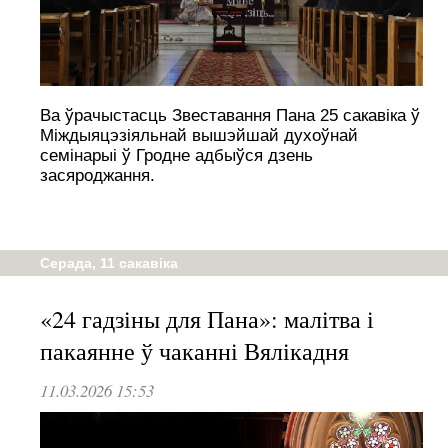
Ва ўрачыстасць Звеставання Пана 25 сакавіка ў
Міждыяцэзіяльнай вышэйшай духоўнай
семінарыі ў Гродне адбыўся дзень
засяроджання.
Серада, 11 сакавіка
«24 гадзіны для Пана»: малітва і
пакаянне ў чаканні Вялікадня
11.03.2026 15:53