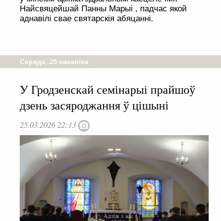
Найсвяцейшай Панны Марыі , падчас якой
аднавілі свае святарскія абяцанні.
Серада, 25 сакавіка
У Гродзенскай семінарыі прайшоў
дзень засяроджання ў цішыні
25.03.2026 22:13