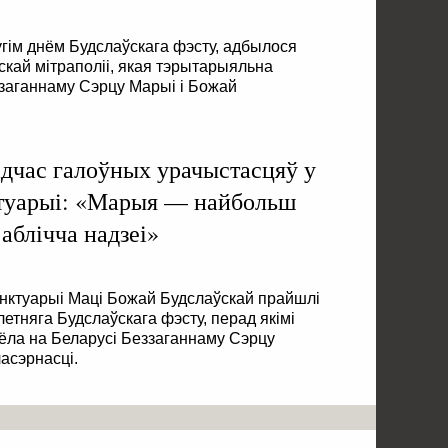
ругім днём Будслаўскага фэсту, адбылося
кай мітраполіі, якая тэрытарыяльна
ззаганнаму Сэрцу Марыі і Божай
дчас галоўных урачыстасцяў у
туарыі: «Марыя — найбольш
 аблічча надзеі»
нктуарыі Маці Божай Будслаўскай прайшлі
етняга Будслаўскага фэсту, перад якімі
ла на Беларусі Беззаганнаму Сэрцу
асэрнасці.