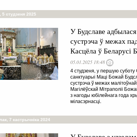
 5 студзеня 2025
У Будславе адбылася
сустрэча ў межах па
Касцёла ў Беларусі 
05.01.2025 18:48
4 студзеня, у першую суботу
санктуарыі Маці Божай Будс
сустрэча ў межах малітоўнай
Магілёўскай Мітраполіі Божа
з нагоды юбілейнага года хр
міласэрнасці.
ак, 7 кастрычніка 2024
У Будславе з удзелам