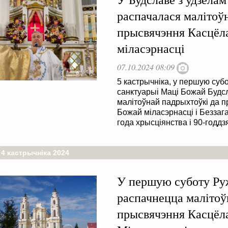
распачалася малітоў
прысвячэння Касцёла
міласэрнасці
07.10.2024 08:09
5 кастрычніка, у першую су
санктуарыі Маці Божай Будс
малітоўнай падрыхтоўкі да п
Божай міласэрнасці і Безза
года хрысціянства і 90-годд
 4 кастрычніка 2024
У першую суботу Руж
распачнецца малітоў
прысвячэння Касцёла