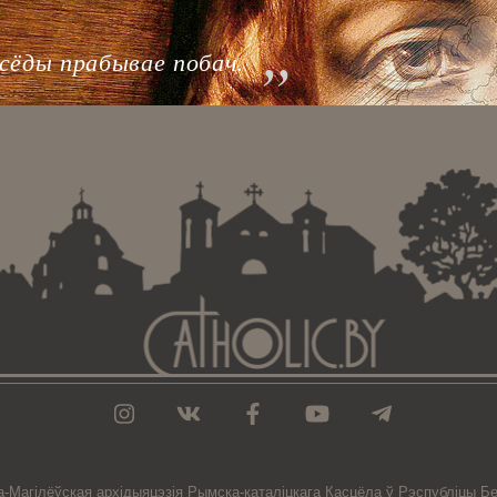
аўсёды прабывае побач.
а-Магiлёўская
архiдыяцэзiя
Рымска-каталіцкага
Касцёла
ў Рэспубліцы Бе