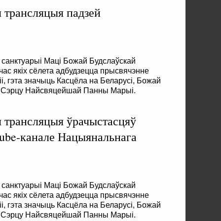
я трансляцыя падзей
м санктуарыі Маці Божай Будслаўскай
час якіх сёлета адбудзецца прысвячэнне
і, гэта значыць Касцёла на Беларусі, Божай
у Сэрцу Найсвяцейшай Панны Марыі.
я трансляцыя ўрачыстасцяў
utube-канале Нацыянальнага
м санктуарыі Маці Божай Будслаўскай
час якіх сёлета адбудзецца прысвячэнне
і, гэта значыць Касцёла на Беларусі, Божай
у Сэрцу Найсвяцейшай Панны Марыі.