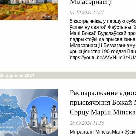
Міласэрнасці
04.10.2024 12:31
5 кастрычніка, у першую субо
ўспаміну святой Фаўстыны К
Маці Божай Будслаўскай про
падрыхтоўкі да прысвячэння 
Міласэрнасці і Беззаганнаму
хрысціянства і 90-годдзя Вя
https://youtu.be/vVVNHe3z4U
 28 верасня 2024
Распараджэнне аднос
прысвячэння Божай М
Сэрцу Марыі Мінска
28.09.2024 11:50
Мітрапаліт Мінска-Магілёўск