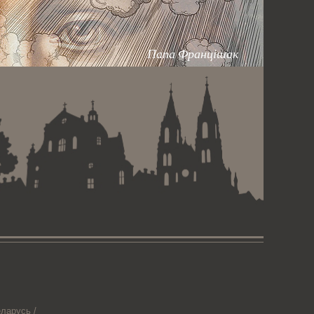
Папа Францішак
ларусь /