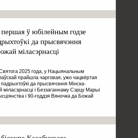
 першая ў юбілейным годзе
дрыхтоўкі да прысвячэння
Божай міласэрнасці
 Святога 2025 года, у Нацыянальным
лаўскай прайшла чарговая, ужо чацвёртая
 падрыхтоўкі да прысвячэння Мінска-
й міласэрнасці і Беззаганнаму Сэрцу Марыі
ысціянства і 90-годдзя Вяночка да Божай
 біскупа Касабуцкага