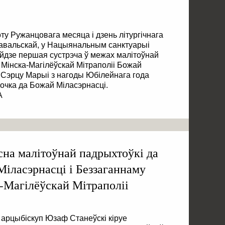
ту Ружанцовага месяца і дзень літургічнага
авальскай, у Нацыянальным санктуарыі
йдзе першая сустрэча ў межах малітоўнай
Мінска-Магілёўскай Мітраполіі Божай
 Сэрцу Марыі з нагоды Юбілейнага года
ночка да Божай Міласэрнасці.
A
на малітоўнай падрыхтоўкі да
іласэрнасці і Беззаганнаму
-Магілёўскай Мітраполіі
і арцыбіскуп Юзаф Станеўскі кіруе