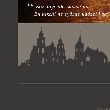
Бог заўсёды чакае нас.
Ён ніколі не губляе надзеі і з
© Мiнск