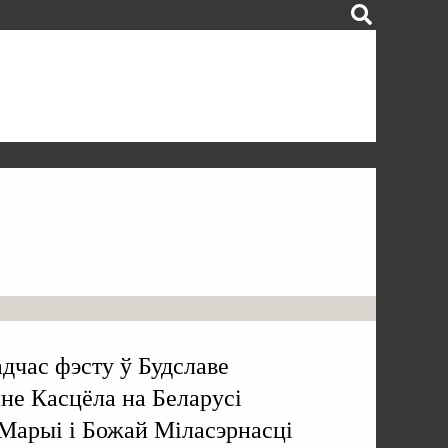
адчас фэсту ў Будславе
нне Касцёла на Беларусі
Марыі і Божай Міласэрнасці