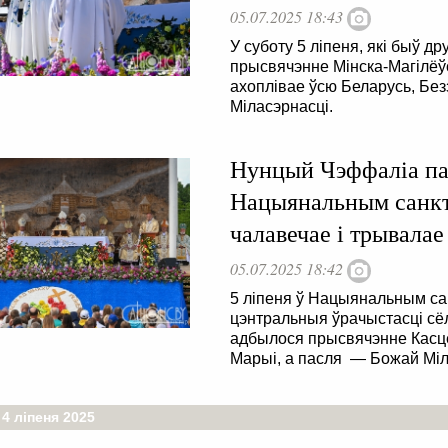
05.07.2025 18:43
У суботу 5 ліпеня, які быў д
прысвячэнне Мінска-Магілёўс
ахоплівае ўсю Беларусь, Бе
Міласэрнасці.
Нунцый Чэффаліа па
Нацыянальным санк
чалавечае і трывалае
05.07.2025 18:42
5 ліпеня ў Нацыянальным са
цэнтральныя ўрачыстасці сёл
адбылося прысвячэнне Касцё
Марыі, а пасля — Божай Міл
 4 ліпеня 2025