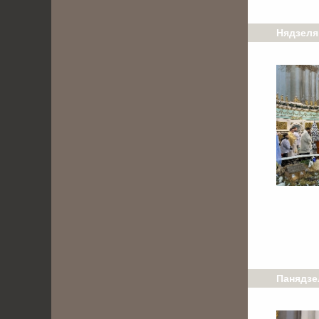
Нядзеля,
Панядзел