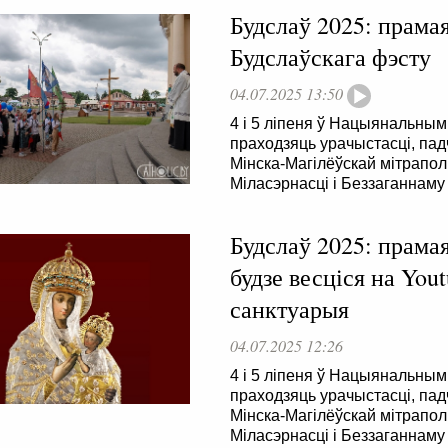
Будслаў 2025: прама
Будслаўскага фэсту
04.07.2025 13:50
4 і 5 ліпеня ў Нацыянальны
праходзяць урачыстасці, пад
Мінска-Магілёўскай мітраполі
Міласэрнасці і Беззаганнам
Будслаў 2025: прама
будзе весціся на Yo
санктуарыя
04.07.2025 12:26
4 і 5 ліпеня ў Нацыянальны
праходзяць урачыстасці, пад
Мінска-Магілёўскай мітраполі
Міласэрнасці і Беззаганнам