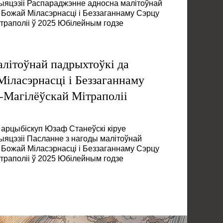
дыяцэзіі Распараджэнне адносна малітоўнай
 Божай Міласэрнасці і Беззаганнаму Сэрцу
траполіі ў 2025 Юбілейным годзе
алітоўнай падрыхтоўкі да
іласэрнасці і Беззаганнаму
-Магілёўскай Мітраполіі
і арцыбіскуп Юзаф Станеўскі кіруе
дыяцэзіі Пасланне з нагоды малітоўнай
 Божай Міласэрнасці і Беззаганнаму Сэрцу
траполіі ў 2025 Юбілейным годзе