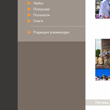
Лікбез
Пілігрымкі
Псіхалогія
Сям'я
Рэдакцыя рэкамендуе
Пятніца,