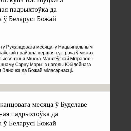
ная падрыхтоўка да
 ў Беларусі Божай
боту Ружанцовага месяца, у Нацыянальным
лаўскай прайшла першая сустрэча ў межах
рысвячэння Мінска-Магілёўскай Мітраполіі
ганнаму Сэрцу Марыі з нагоды Юбілейнага
зя Вяночка да Божай міласэрнасці.
анцовага месяца ў Будславе
ная падрыхтоўка да
 ў Беларусі Божай