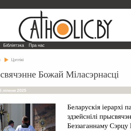
Бібліятэка
Пра нас
я
Цэтлікі
свячэнне Божай Міласэрнасці
5 ліпеня 2025
Беларускія іерархі п
здзейснілі прысвячэ
Беззаганнаму Сэрцу 