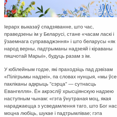
Іерарх выказаў спадзяванне, што час,
праведзены ім у Беларусі, стане «часам ласкі і
ўзаемнага суправаджэння» і што беларусы «як
народ верны, падтрыманы надзеяй і кіраваны
пяшчотай Марыі», будуць разам з ім.
У юбілейным годзе, які праходзіць пад дэвізам
«
Пілігрымы надзеі», па словах нунцыя, «мы ўсе
пакліканы адкрыць "сэрца"
—
сутнасць
Евангелля». Ён акрэсліў хрысціянскую надзею
наступным чынам: «гэта ўнутраная моц, якая
нараджаецца з усведамлення таго, што Бог нас
моцна любіць, шукае і падтрымлівае; гэта