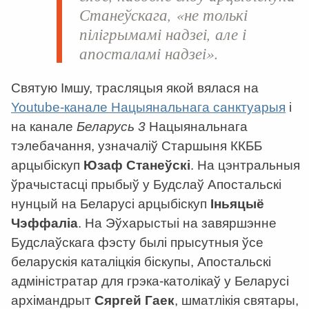
Станеўскага, «не толькі
пілігрымамі надзеі, але і
апосталамі надзеі».
Святую Імшу, трасляцыя якой вялася на
Youtube-канале Нацыянальнага санктуарыя
і
на канале
Беларусь 3
Нацыянальнага
тэлебачання, узначаліў Старшыня ККББ
арцыбіскуп
Юзаф Станеўскі
. На цэнтральныя
ўрачыстасці прыбыў у Будслаў Апостальскі
нунцый на Беларусі арцыбіскуп
Іньяцыё
Чэффаліа
. На Эўхарыстыі на завяршэнне
Будслаўскага фэсту былі прысутныя ўсе
беларускія каталіцкія біскупы, Апостальскі
адміністратар для грэка-католікаў у Беларусі
архімандрыт
Сяргей Гаек
, шматлікія святары,