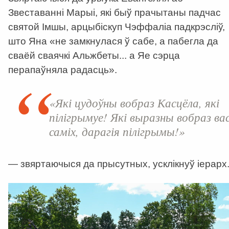
Звеставанні Марыі, які быў прачытаны падчас
святой Імшы, арцыбіскуп Чэффаліа падкрэсліў,
што Яна
«
не замкнулася ў сабе, а пабегла да
сваёй сваячкі Альжбеты... а Яе сэрца
перапаўняла радасць
».
«Які цудоўны вобраз Касцёла, які
пілігрымуе! Які выразны вобраз ва
саміх, дарагія пілігрымы!»
— звяртаючыся да прысутных, усклікнуў іерарх