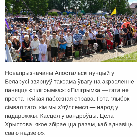
Новапрызначаны Апостальскі нунцый у
Беларусі звярнуў таксама ўвагу на акрэсленне
паняцця «пілігрымка»: «Пілігрымка — гэта не
проста нейкая пабожная справа. Гэта глыбокі
сімвал таго, кім мы з'яўляемся — народ у
падарожжы, Касцёл у вандроўцы, Цела
Хрыстова, якое збіраецца разам, каб аднавіць
сваю надзею».