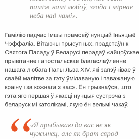
паміж намі любоў, згода і мірнае
неба над намі».
Гамілію падчас Імшы прамовіў нунцый Іньяцыё
Чэффаліа. Вітаючы прысутных, прадстаўнік
Святога Пасаду ў Беларусі перадаў
«
айцоўска
прывітанне і апостальскае благаслаўленне
нашага любага Папы Льва XIV, які запэўнівае ў
сваёй малітве за гэту ўмілаваную і паважаную
краіну і за кожнага з вас
». Ён прызнаўся, што
гэта яго першая ў якасці нунцыя сустрэча з
беларускімі католікамі, якую ён вельмі чакаў.
«Я прыбываю да вас не як
чужынец, але як брат сярод