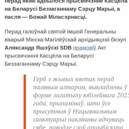
перад якімі адбылося прысвячэнне Касцёла
на Беларусі Беззаганнаму Сэрцу Марыі, а
пасля
—
Божай Міласэрнасці.
Перад галоўнай святой Імшой Генеральны
вікарый Мінска-Магілёўскай архідыяцэзіі біскуп
Аляксандр Яшэўскі SDB
прамовіў
Акт
прысвячэння Касцёла на Беларусі
Беззаганнаму Сэрцу Марыі.
Герб з жывых кветак перад
палявым алтаром, выкладзены ў
форме лагатыпу юбілейнага 202
года, прыпамінаў, што ўсе
прысутныя ў Нацыянальным
санктуарыі пакліканы адчуваць
сябе, паводле слоў арцыбіскупа