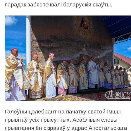
парадак забяспечвалі беларускія скаўты.
Галоўны цэлебрант на пачатку святой Імшы
прывітаў усіх прысутных. Асаблівыя словы
прывітання ён скіраваў у адрас Апостальскага