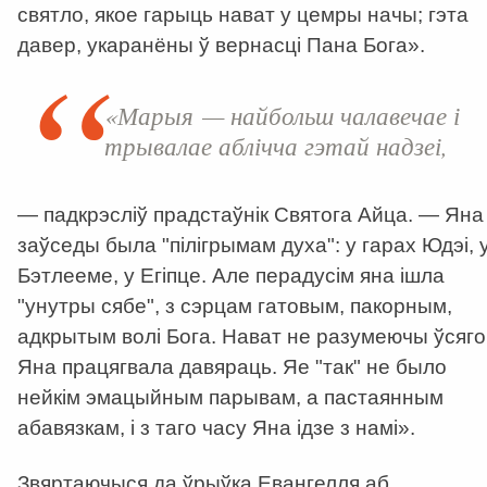
святло, якое гарыць нават у цемры начы; гэта
давер, укаранёны ў вернасці Пана Бога
».
«Марыя — найбольш чалавечае і
трывалае аблічча гэтай надзеі,
— падкрэсліў прадстаўнік Святога Айца. — Яна
заўседы была "пілігрымам духа": у гарах Юдэі, 
Бэтлееме, у Егіпце. Але перадусім яна ішла
"унутры сябе", з сэрцам гатовым, пакорным,
адкрытым волі Бога. Нават не разумеючы ўсяго
Яна працягвала давяраць. Яе "так" не было
нейкім эмацыйным парывам, а пастаянным
абавязкам, і з таго часу Яна ідзе з намі»
.
Звяртаючыся да ўрыўка Евангелля аб