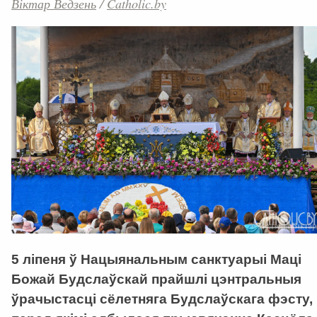
Віктар Ведзень
/
Catholic.by
5 ліпеня ў Нацыянальным санктуарыі Маці
Божай Будслаўскай прайшлі цэнтральныя
ўрачыстасці сёлетняга Будслаўскага фэсту,