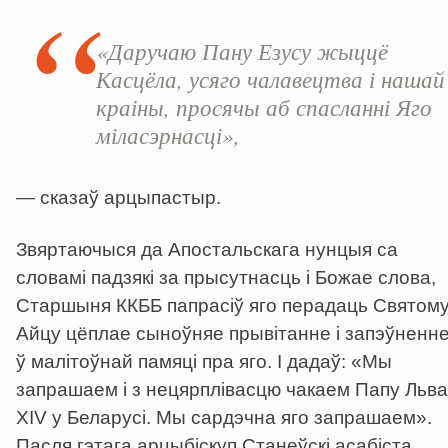
«Даручаю Пану Езусу жыццё
Касцёла, усяго чалавецтва і нашай
краіны, просячы аб спасланні Яго
міласэрнасці»,
— сказаў арцыпастыр.
Звяртаючыся да Апостальскага нунцыя са
словамі падзякі за прысутнасць і Божае слова,
Старшыня ККББ папрасіў яго перадаць Святом
Айцу цёплае сыноўняе прывітанне і запэўненн
ў малітоўнай памяці пра яго. І дадаў: «Мы
запрашаем і з нецярплівасцю чакаем Папу Льва
XIV у Беларусі. Мы сардэчна яго запрашаем».
Пасля гэтага арцыбіскуп Станеўскі асабіста