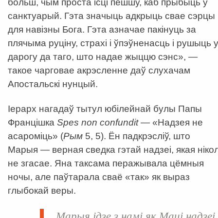
больш, чым проста ісці пешшу, каб прыбыць у
санктуарый. Гэта значыць адкрыць свае сэрцы
для навізны Бога. Гэта азначае пакінуць за
плячыма руціну, страхі і ўпэўненасць і рушыць 
дарогу да таго, што надае жыццю сэнс», —
такое чарговае акрэсленне даў слухачам
Апостальскі нунцый.
Іерарх нагадаў тытул юбілейнай булы Папы
Францішка
Spes non confundit
— «Надзея не
асароміць» (
Рым
5, 5). Ён падкрэсліў, што
Марыя — верная сведка гэтай надзеі, якая нікол
не згасае. Яна таксама перажывала цёмныя
ночы, але паўтарала сваё «так» як выраз
глыбокай веры.
Марыя ідзе з намі як Маці надзеі 