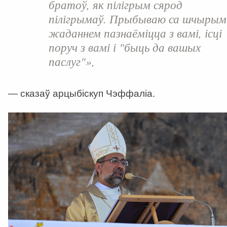
братоў, як пілігрым сярод
пілігрымаў. Прыбываю са шчырым
жаданнем пазнаёміцца з вамі, ісці
поруч з вамі і "быць да вашых
паслуг"»,
— сказаў арцыбіскуп Чэффаліа.