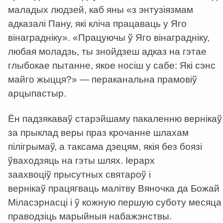
маладых людзей, каб яны
«
з энтузіязмам
адказалі Пану, які кліча працаваць у Яго
вінаградніку
». «Працуючы ў Яго вінаградніку,
любая моладзь, ты знойдзеш адказ на гэтае
глыбокае пытанне, якое носіш у сабе: Які сэнс
майго жыцця?»
— пераканальна прамовіў
арцыпастыр.
Ён падзякаваў старэйшаму пакаленню вернікаў
за прыклад веры праз крочанне шлахам
пілігрымаў, а таксама дзецям, якія без боязі
ўваходзяць на гэты шлях. Іерарх
заахвоціў прысутных святароў і
вернікаў працягваць малітву Вяночка да Божай
Міласэрнасці і ў кожную першую суботу месяца
праводзіць марыйныя набажэнствы.