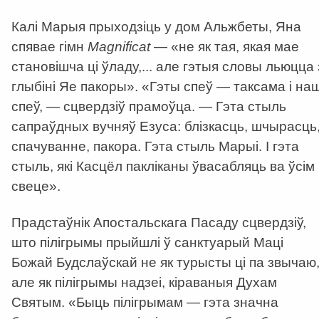
Калі Марыя прыходзіць у дом Альжбеты, Яна
спявае гімн
Magnificat
— «не як тая, якая мае
становішча ці ўладу,... але гэтыя словы льюцца 
глыбіні Яе пакоры». «Гэты спеў — таксама і на
спеў, — сцвердзіў прамоўца. — Гэта стыль
сапраўдных вучняў Езуса: блізкасць, шчырасць
спачуванне, пакора. Гэта стыль Марыі. І гэта
стыль, які Касцёл пакліканы ўвасабляць ва ўсім
свеце».
Прадстаўнік Апостальскага Пасаду сцвердзіў,
што пілігрымы прыйшлі ў санктуарый Маці
Божай Будслаўскай не як турысты ці па звычаю
але як пілігрымы надзеі, кіраваныя Духам
Святым. «Быць пілігрымам — гэта значна