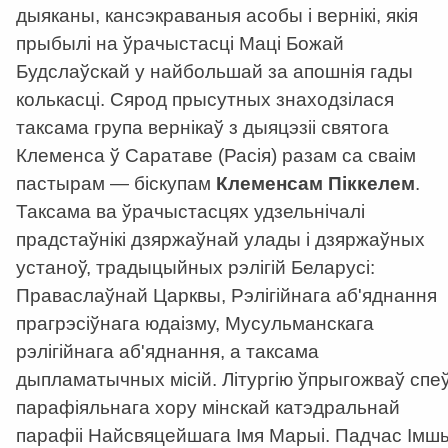
дыяканы, кансэкраваныя асобы і вернікі, якія
прыбылі на ўрачыстасці Маці Божай
Будслаўскай у найбольшай за апошнія гады
колькасці. Сярод прысутных знаходзілася
таксама група вернікаў з дыяцэзіі святога
Клеменса ў Саратаве (Расія) разам са сваім
пастырам
—
біскупам
Клеменсам Піккелем
.
Таксама ва ўрачыстасцях удзельнічалі
прадстаўнікі дзяржаўнай улады і дзяржаўных
устаноў, традыцыйных рэлігій Беларусі:
Праваслаўнай Царквы, Рэлігійнага аб'яднання
прагрэсіўнага юдаізму, Мусульманскага
рэлігійнага аб'яднання, а таксама
дыпламатычных місій. Літургію ўпрыгожваў спе
парафіяльнага хору мінскай катэдральнай
парафіі Найсвяцейшага Імя Марыі. Падчас Імш