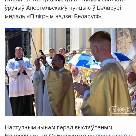
ўручыў Апостальскаму нунцыю ў Беларусі
медаль «Пілігрым надзеі Беларусі».
Наступным чынам перад выстаўленым
Найсвяцейшым Сакрамэнтам ён
прачытаў
Акт