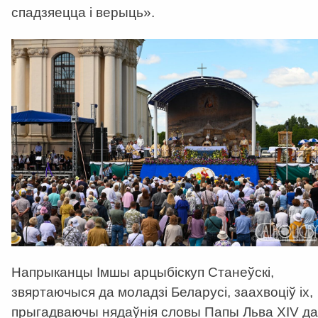
спадзяецца і верыць
»
.
Напрыканцы Імшы арцыбіскуп Станеўскі,
звяртаючыся да моладзі Беларусі, заахвоціў іх,
прыгадваючы нядаўнія словы Папы Льва XIV да