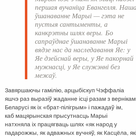
першая вучаніца Евангелля. Наш
ўшанаванне Марыі — гэта не
пустыя сантыменты, а
канкрэтны шлях веры. Бо
сапраўднае ўшанаванне Марыі
вядзе нас да наследавання Яе: у
Яе дзейснай веры, у Яе пакорнай
мужнасці, у Яе служэнні без
межаў.
Завяршаючы гамілію, арцыбіскуп Чэффаліа
яшчэ раз выразіў жаданне ісці разам з вернікам
Беларусі як іх
«
брат-пілігрым
» і пажадаў ім,
каб
мацярынская прысутнасць Марыі
натхняла іх працягваць шлях
«
як народ у
падарожжы, як адважных вучняў, як Касцёла, як