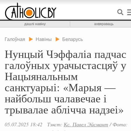
дашлі навіну
ахвяраваць
Галоўная
Навіны
Беларусь
Нунцый Чэффаліа падчас
галоўных урачыстасцяў у
Нацыянальным
санктуарыі: «Марыя —
найбольш чалавечае і
трывалае аблічча надзеі»
05.07.2025 18:42
Тэкст:
Кс. Павел Эйсмант
/
Фота: