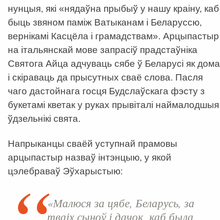
нунцыя, які
«
нядаўна прыбыў у нашу краіну, каб
быць звяном паміж Ватыканам і Беларуссю,
вернікамі Касцёла і грамадствам
»
. Арцыпастыр
на італьянскай мове запрасіў прадстаўніка
Святога Айца адчуваць сябе ў Беларусі як дома
і скіраваць да прысутных сваё слова. Пасля
чаго дастойнага госця Будслаўскага фэсту з
букетамі кветак у руках прывіталі наймалодшыя
ўдзельнікі свята.
Напрыканцы сваёй уступнай прамовы
арцыпастыр назваў інтэнцыю, у якой
цэлебраваў Эўхарыстыю:
«Малюся за цябе, Беларусь, за
тваіх сыноў і дачок, каб была