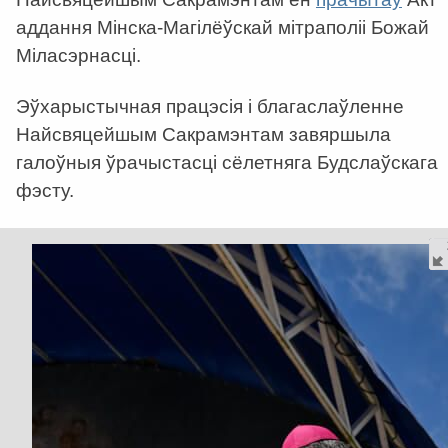
аддання Мінска-Магілёўскай мітраполіі Божай
Міласэрнасці.
Эўхарыстычная працэсія і благаслаўленне
Найсвяцейшым Сакрамэнтам завяршыла
галоўныя ўрачыстасці сёлетняга Будслаўскага
фэсту.