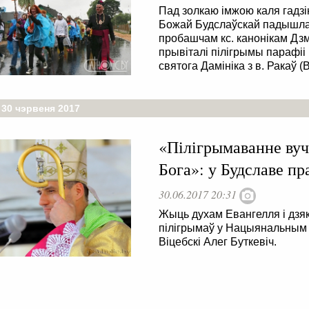
Пад золкаю імжою каля гадз
Божай Будслаўскай падышла 
пробашчам кс. канонікам Д
прывіталі пілігрымы парафі
святога Дамініка з в. Ракаў 
 30 чэрвеня 2017
«Пілігрымаванне вуч
Бога»: у Будславе п
30.06.2017 20:31
Жыць духам Евангелля і дзя
пілігрымаў у Нацыянальным 
Віцебскі Алег Буткевіч.
 . . . . . . . . . . . . . . . . . . . . . . . . . . . . . . . . . . . . . . . . . . . . . . . .