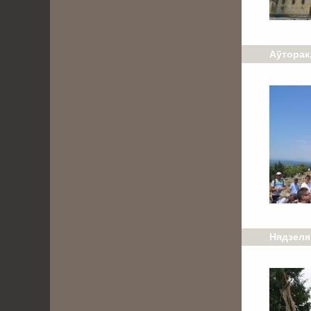
Аўторак,
Нядзеля,