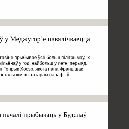
ў у Меджугор’е павялічваецца
агавіне прыбывае ўсё больш пілігрымаў. Іх
мільёнаў у год, найбольш у летні перыяд.
п Генрык Хосэр, якога папа Францішак
тальскім візітатарам парафіі ў
 пачалі прыбываць у Будслаў