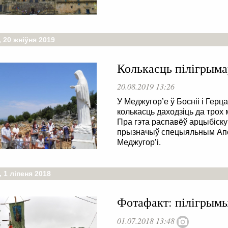
 20 жніўня 2019
Колькасць пілігрыма
20.08.2019 13:26
У Меджугор’е ў Босніі і Герц
колькасць даходзіць да трох 
Пра гэта распавёў арцыбіску
прызначыў спецыяльным Апос
Меджугор’і.
 1 ліпеня 2018
Фотафакт: пілігрымы
01.07.2018 13:48