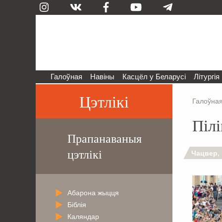
Галоўная
Навіны
Касцёл у Беларусі
Літургія
Цэтлікі
Галоўна
Піл
Прапанаваныя
цэтлікі
Чацвер, 
Абарона жыцця
Біблія
Каляндар