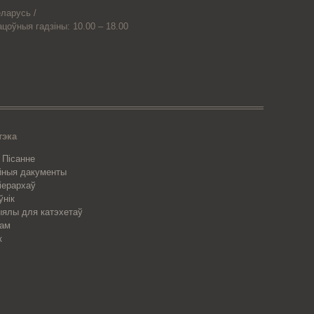
ларусь /
ацоўныя гадзіны: 10.00 – 18.00
тэка
 Пісанне
йныя дакументы
 іерархаў
ўнік
ялы для катэхетаў
рам
к