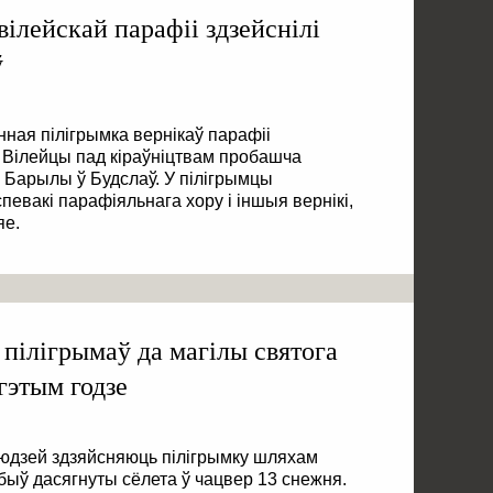
 вілейскай парафіі здзейснілі
ў
ная пілігрымка вернікаў парафіі
Вілейцы пад кіраўніцтвам пробашча
 Барылы ў Будслаў. У пілігрымцы
спевакі парафіяльнага хору і іншыя вернікі,
яе.
 пілігрымаў да магілы святога
гэтым годзе
юдзей здзяйсняюць пілігрымку шляхам
быў дасягнуты сёлета ў чацвер 13 снежня.