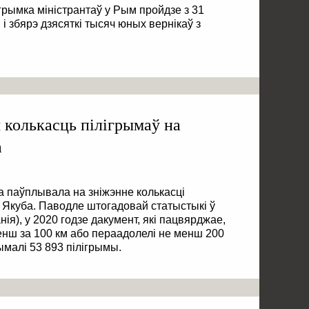
рымка міністрантаў у Рым пройдзе з 31
 і збярэ дзясяткі тысяч юных вернікаў з
колькасць пілігрымаў на
а
а паўплывала на зніжэнне колькасці
 Якуба. Паводле штогадовай статыстыкі ў
нія), у 2020 годзе дакумент, які пацвярджае,
енш за 100 км або пераадолелі не менш 200
ымалі 53 893 пілігрымы.