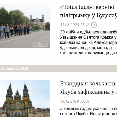
«Totus tuus»: вернікі
пілігрымку ў Будсла
31.08.2020 12:46
29 жніўня адбылася аднадзён
Узвышэння Святога Крыжа ў 
ксяндза каноніка Аляксандра
ўдзельнічалі дзеці, моладзь, 
якія пажадалі далучыцца да 
 13 снежня 2019
Рэкордная колькасць
Якуба зафіксавана ў 
13.12.2019 15:04
З кожным годам усё больш л
святога Якуба. Новы рэкорд 