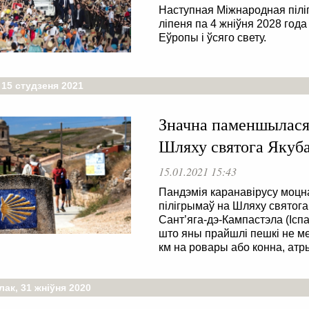
Наступная Міжнародная піліг
ліпеня па 4 жніўня 2028 года
Еўропы і ўсяго свету.
 15 студзеня 2021
Значна паменшылася 
Шляху святога Якуб
15.01.2021 15:43
Пандэмія каранавірусу моцн
пілігрымаў на Шляху святога
Сант’яга-дэ-Кампастэла (Іспа
што яны прайшлі пешкі не м
км на ровары або конна, атр
ак, 31 жніўня 2020