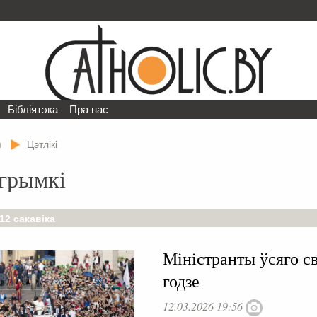
Бібліятэка
Пра нас
я
Цэтлікі
ігрымкі
12 сакавіка
Міністранты ўсяго с
годзе
12.03.2026 19:56