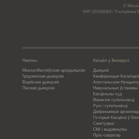
© Мiнск
УНП 101568363 /
Рэспубліка 
Навіны
Касцёл у Беларусі
Мінска-Магілёўская архідыяцэзія
Дыяцэзіі
Гродзенская дыяцэзія
Канферэнцыя Каталіцкіх
Віцебская дыяцэзія
Апостальская Нунцыяту
Пінская дыяцэзія
Навучальныя ўстановы
Касцёльны суд
Манаскія супольнасці
Рухі і супольнасці
Дабрачынныя арганізац
Гісторыя Касцёла ў Бел
Санктуарыі
СМІ і выдавецтвы
Прэс-сакратар