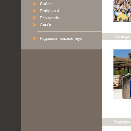
Лікбез
Пілігрымкі
Псіхалогія
Сям'я
Пятніца,
Рэдакцыя рэкамендуе
Панядзел