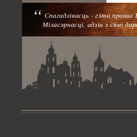
Спагадлівасць - гэта праява
Міласэрнасці, адзін з сямі да