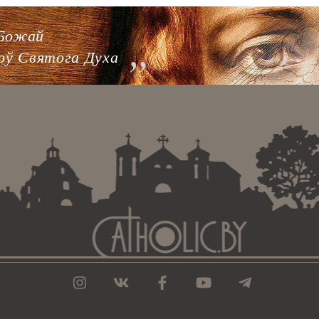
 Божай
роў Святога Духа