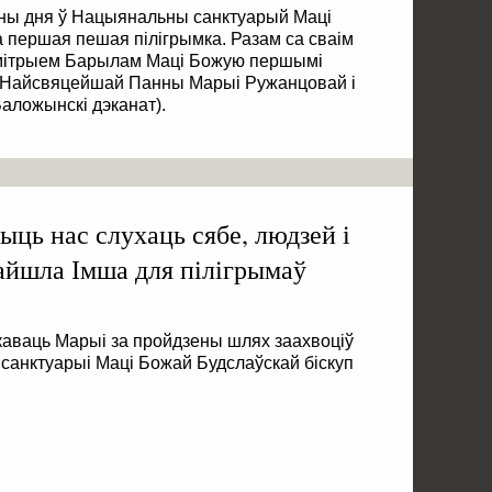
іны дня ў Нацыянальны санктуарый Маці
першая пешая пілігрымка. Разам са сваім
змітрыем Барылам Маці Божую першымі
і Найсвяцейшай Панны Марыі Ружанцовай і
(Валожынскі дэканат).
ыць нас слухаць сябе, людзей і
райшла Імша для пілігрымаў
каваць Марыі за пройдзены шлях заахвоціў
санктуарыі Маці Божай Будслаўскай біскуп