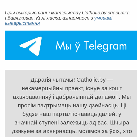
Пры выкарыстанні матэрыялаў Catholic.by спасылка
абавязковая. Калі ласка, азнаёмцеся з
умовамі
выкарыстання
Дарагія чытачы! Catholic.by —
некамерцыйны праект, існуе за кошт
ахвяраванняў і дабрачыннай дапамогі. Мы
просім падтрымаць нашу дзейнасць. Ці
будзе наш партал існаваць далей, у
значнай ступені залежыць ад вас. Шчыра
дзякуем за ахвярнасць, молімся за ўсіх, хто