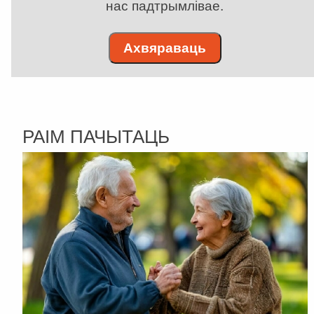
нас падтрымлівае.
Ахвяраваць
РАІМ ПАЧЫТАЦЬ