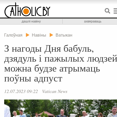
дашлі навіну
ахвяраваць
Галоўная
Навіны
Ватыкан
З нагоды Дня бабуль,
дзядуль і пажылых людзе
можна будзе атрымаць
поўны адпуст
12.07.2023 09:22
Vatican News