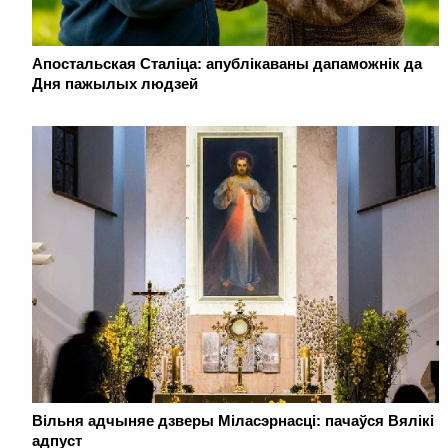
Апостальская Сталіца: апублікаваны дапаможнік да
Дня пажылых людзей
Вільня адчыняе дзверы Міласэрнасці: пачаўся Вялікі
адпуст