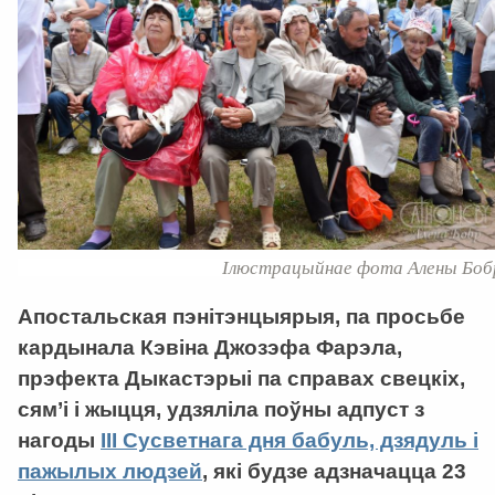
Ілюстрацыйнае фота Алены Боб
Апостальская пэнітэнцыярыя, па просьбе
кардынала Кэвіна Джозэфа Фарэла,
прэфекта Дыкастэрыі па справах свецкіх,
сям’і і жыцця, удзяліла поўны адпуст з
нагоды
ІІІ Сусветнага дня бабуль, дзядуль і
пажылых людзей
, які будзе адзначацца 23