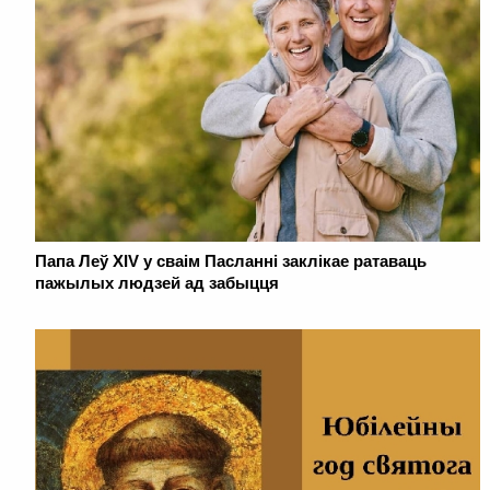
Папа Леў XIV у сваім Пасланні заклікае ратаваць
пажылых людзей ад забыцця