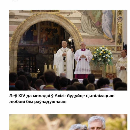
Леў XIV да моладзі ў Асізі: будуйце цывілізацыю
любові без раўнадушнасці