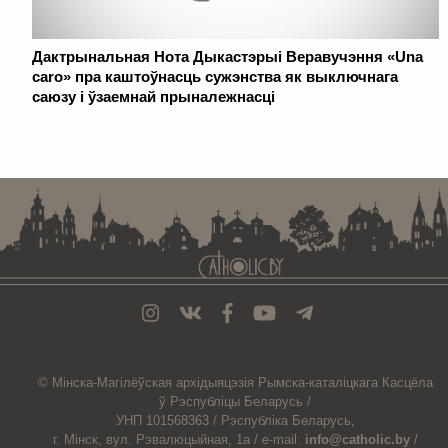
Дактрынальная Нота Дыкастэрыі Веравучэння «Una
caro» пра каштоўнасць сужэнства як выключнага
саюзу і ўзаемнай прыналежнасці
. . . . . . . . . . . . . . . . . . . . . . . . . . . . . . . . . . . . . . . . . . . . . . . . . . . . . . . . . . . . .
© Мiнска-Магiлёўская
архiдыяцэзiя
Рымска-каталіцкага
Касцёла
ў Рэспубліцы Беларусь /
УНП 101568363 /
Рэспубліка Беларусь,
г. Мінск, вул. Рэвалюцыйная, 1а /
e-mail:
info@catholic.by
/