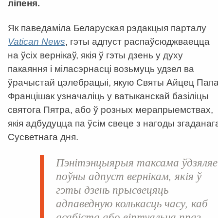
ліпеня.
Як паведаміла Беларуская рэдакцыя парталу
Vatican News
, гэты адпуст распаўсюджваецца
на ўсіх вернікаў, якія ў гэты дзень у духу
пакаяння і міласэрнасці возьмуць удзел ва
ўрачыстай цэлебрацыі, якую Святы Айцец Пап
Францішак узначаліць у ватыканскай базіліцы
святога Пятра, або ў розных мерапрыемствах,
якія адбудуцца па ўсім свеце з нагоды згаданаг
Сусветнага дня.
Пэнітэнцыярыя таксама ўдзяляе
поўны адпуст вернікам, якія ў
гэты дзень прысвецяць
адпаведную колькасць часу, каб
асабіста або віртуальна праз