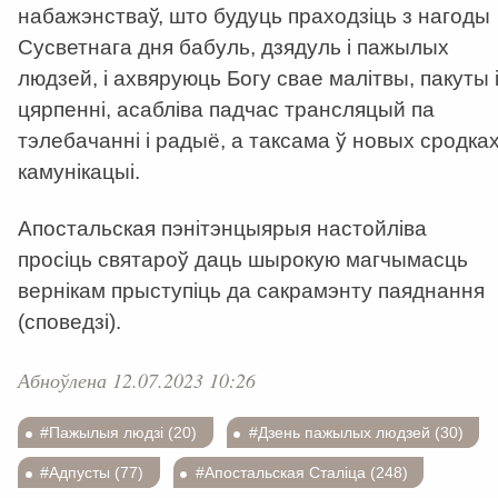
набажэнстваў, што будуць праходзіць з нагоды
Сусветнага дня бабуль, дзядуль і пажылых
людзей, і ахвяруюць Богу свае малітвы, пакуты 
цярпенні, асабліва падчас трансляцый па
тэлебачанні і радыё, а таксама ў новых сродка
камунікацыі.
Апостальская пэнітэнцыярыя настойліва
просіць святароў даць шырокую магчымасць
вернікам прыступіць да сакрамэнту паяднання
(споведзі).
Абноўлена 12.07.2023 10:26
#Пажылыя людзі (20)
#Дзень пажылых людзей (30)
#Адпусты (77)
#Апостальская Сталіца (248)