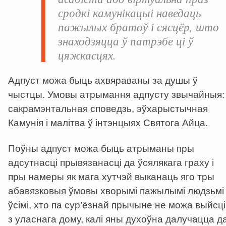
сродкі камунікацыі наведаць
пажылых братоў і сясцёр, што
знаходзяцца ў патрэбе ці ў
цяжкасцях.
Адпуст можа быць ахвяраваны за душы ў
чыстцы. Умовы атрымання адпусту звычайныя:
сакрамэнтальная споведзь, эўхарыстычная
Камунія і малітва ў інтэнцыях Святога Айца.
Поўны адпуст можа быць атрыманы пры
адсутнасці прывязанасці да ўсялякага граху і
пры намеры як мага хутчэй выканаць яго тры
абавязковыя ўмовы хворымі пажылымі людзьмі 
ўсімі, хто па сур’ёзнай прычыне не можа выйсці
з уласнага дому, калі яны духоўна далучацца д