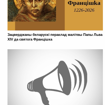
Зацверджаны беларускі пераклад малітвы Папы Льва
XIV да святога Францішка