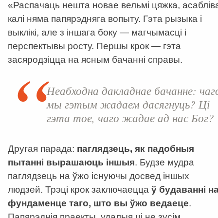
«Распачаць нешта новае вельмі цяжка, асаблів
калі няма папярэдняга вопыту. Гэта рызыка і
выклікі, але з іншага боку — магчымасці і
перспектывы росту. Першы крок — гэта
засяродзіцца на ясным бачанні справы.
Неабходна дакладнае бачанне: чаг
мы гэтым жадаем дасягнуць? Ці
гэта тое, чаго жадае ад нас Бог?
Другая парада:
паглядзець, як падобныя
пытанні вырашаюць іншыя
. Будзе мудра
паглядзець на ўжо існуючы досвед іншых
людзей. Трэці крок заключаецца
ў будаванні н
фундаменце таго, што вы ўжо ведаеце
.
Папярэднія праекты, удалыя ці не зусім,