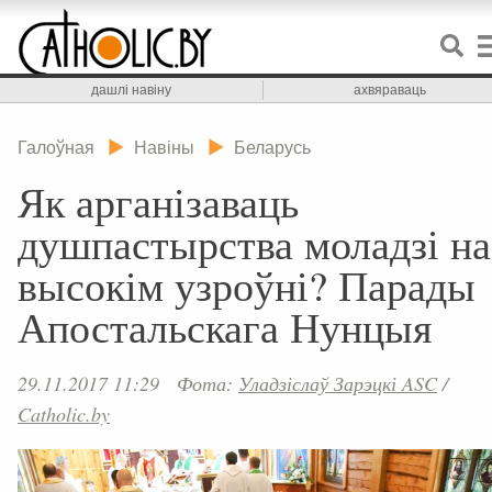
дашлі навіну
ахвяраваць
Галоўная
Навіны
Беларусь
Як арганізаваць
душпастырства моладзі на
высокім узроўні? Парады
Апостальскага Нунцыя
29.11.2017 11:29
Фота:
Уладзіслаў Зарэцкі ASC
/
Catholic.by