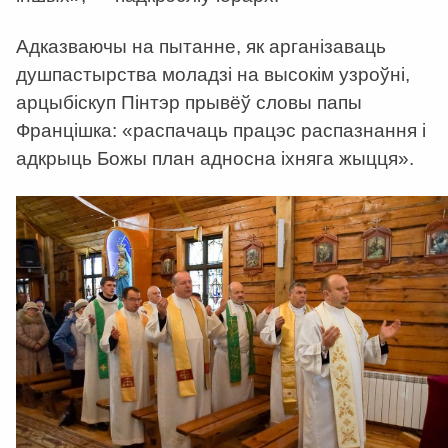
Адказваючы на пытанне, як арганізаваць
душпастырства моладзі на высокім узроўні,
арцыбіскуп Пінтэр прывёў словы папы
Францішка: «распачаць працэс распазнання і
адкрыць Божы план адносна іхняга жыцця».