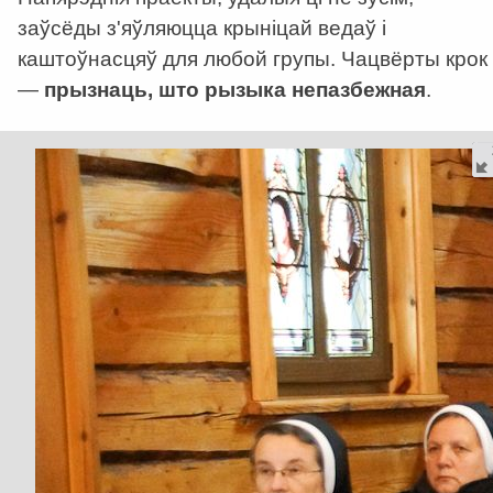
заўсёды з'яўляюцца крыніцай ведаў і
каштоўнасцяў для любой групы. Чацвёрты крок
—
прызнаць, што рызыка непазбежная
.