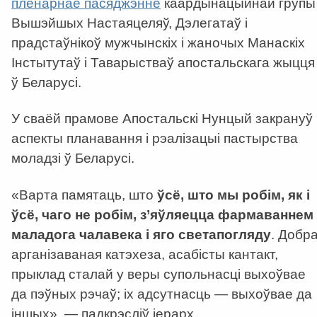
пленарнае пасяджэнне
каардынацыйнай групы
Вышэйшых Настаяцеляў, Дэлегатаў і
прадстаўнікоў мужчынскіх і жаночых Манаскіх
Інстытутаў і Таварыстваў апостальскага жыцця
ў Беларусі.
У сваёй прамове Апостальскі Нунцый закрануў
аспекты планавання і рэалізацыі пастырства
моладзі ў Беларусі.
«Варта памятаць, што
ўсё, што мы робім, як і
ўсё, чаго не робім, з’яўляецца фармаваннем
маладога чалавека і яго светапогляду
. Добр
арганізаваная катэхеза, асабісты кантакт,
прыклад сталай у веры супольнасці выхоўвае
да пэўных рэчаў; іх адсутнасць — выхоўвае да
іншых», — падкрэсліў іерарх.