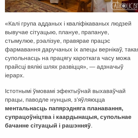
«Калі група адданых і кваліфікаваных людзей
вывучае сітуацыю, плануе, прапануе,
стымулюе, рэалізуе, правярае працэс
фармавання даручаных іх апецы вернікаў, така
супольнасць на працягу кароткага часу можа
прайсці вялікі шлях развіцця», — адзначыў
іерарх.
Істотнымі ўмовамі эфектыўнай выхаваўчай
працы, паводле нунцыя, з’яўляюцца
ментальнасць папярэдняга планавання,
супрацоўніцтва і каардынацыя, супольнае
бачанне сітуацый і рашэнняў
.