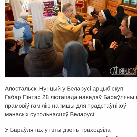
Апостальскі Нунцый у Беларусі арцыбіскуп
Габар Пінтэр 28 лістапада наведаў Бараўляны і
прамовіў гамілію на Імшы для прадстаўнікоў
манаскіх супольнасцяў Беларусі.
У Бараўлянах у гэты дзень праходзіла