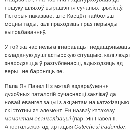
пошуку шляхоў вырашэння сучаных крызісаў.
Гісторыя паказвае, што Касцёл найбольш
моцны тады, калі праходзіць праз перыяды
выпрабаванняў.
У той жа час нельга ігнараваць і недаацэньвац
складаную душпастырскую сітуацыю, калі людзі
знаходзяцца ў разгубленасці, адыходзяць ад
веры і не бароняць яе.
Папа Ян Павел ІІ з мэтай аздараўлення
духоўных паталогій сучаснасці заклікаў да
новай евангелізацыі з акцэнтам на катэхізацыю
як істотны яе элемент. Ён назваў катэхезу
момантам евангелізацыі
(пар. Ян Павел ІІ.
Апостальская адгартацыя
Сatechesi tradendæ
,