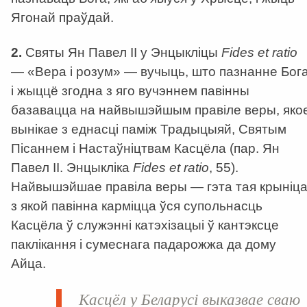
Ягонай праўдай.
2.
Святы Ян Павел ІІ у Энцыкліцы
Fides et ratio
— «Вера і розум» — вучыць, што пазнанне Бог
і жыццё згодна з яго вучэннем павінны
базавацца на найвышэйшым правіле веры, яко
вынікае з еднасці паміж Традыцыяй, Святым
Пісаннем і Настаўніцтвам Касцёла (пар. Ян
Павел ІІ. Энцыкліка
Fides et ratio
, 55).
Найвышэйшае правіла веры — гэта тая крыніца
з якой павінна карміцца ўся супольнасць
Касцёла ў служэнні катэхізацыі ў кантэксце
паклікання і сумеснага падарожжа да дому
Айца.
Касцёл у Беларусі выказвае сваю