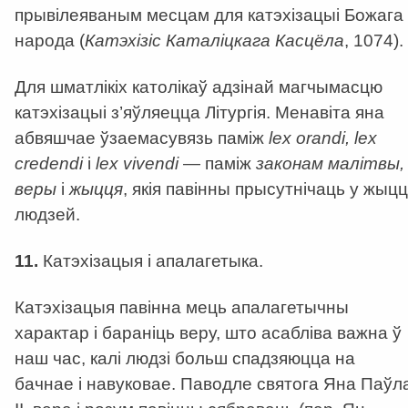
прывілеяваным месцам для катэхізацыі Божага
народа (
К
атэхізіс К
аталіцкага К
асцёла
, 1074).
Для шматлікіх католікаў адзінай магчымасцю
катэхізацыі з’яўляецца Літургія. Менавіта яна
абвяшчае ўзаемасувязь паміж
lex orandi, lex
credendi
і
lex vivendi
— паміж
законам малітвы,
веры
і
жыцця
, якія павінны прысутнічаць у жыцц
людзей.
11.
Катэхізацыя і апалагетыка.
Катэхізацыя павінна мець апалагетычны
характар і бараніць веру, што асабліва важна ў
наш час, калі людзі больш спадзяюцца на
бачнае і навуковае. Паводле святога Яна Паўл