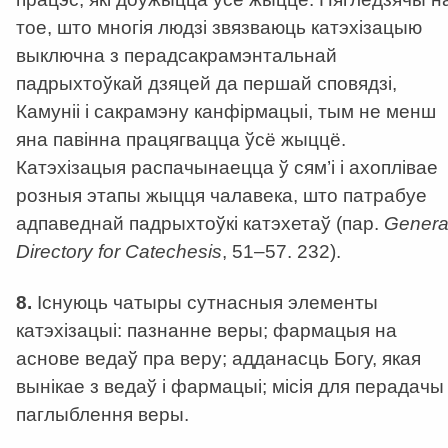
тое, што многія людзі звязваюць катэхізацыю
выключна з перадсакрамэнтальнай
падрыхтоўкай дзяцей да першай сповядзі,
Камуніі і сакрамэну канфірмацыі, тым не менш
яна павінна працягвацца ўсё жыццё.
Катэхізацыя распачынаецца ў сям’і і ахоплівае
розныя этапы жыцця чалавека, што патрабуе
адпаведнай падрыхтоўкі катэхетаў (пар.
Genera
Directory for Catechesis
, 51–57. 232).
8.
Існуюць чатыры сутнасныя элементы
катэхізацыі: пазнанне веры; фармацыя на
аснове ведаў пра веру; адданасць Богу, якая
вынікае з ведаў і фармацыі; місія для перадачы 
паглыблення веры.