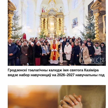
Гродзенскі тэалагічны каледж імя святога Казіміра
вядзе набор навучэнцаў на 2026–2027 навучальны год