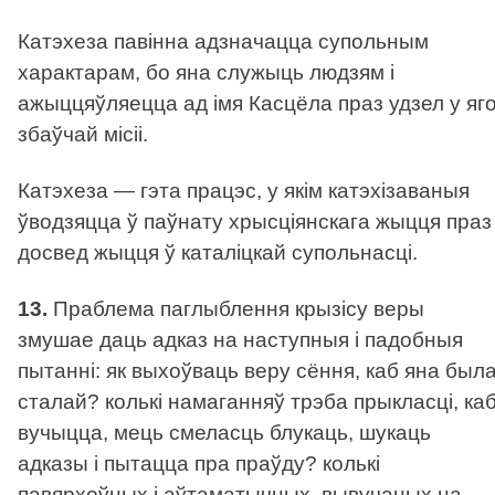
Катэхеза павінна адзначацца супольным
характарам, бо яна служыць людзям і
ажыццяўляецца ад імя Касцёла праз удзел у яг
збаўчай місіі.
Катэхеза — гэта працэс, у якім катэхізаваныя
ўводзяцца ў паўнату хрысціянскага жыцця праз
досвед жыцця ў каталіцкай супольнасці.
13.
Праблема паглыблення крызісу веры
змушае даць адказ на наступныя і падобныя
пытанні: як выхоўваць веру сёння, каб яна был
сталай? колькі намаганняў трэба прыкласці, ка
вучыцца, мець смеласць блукаць, шукаць
адказы і пытацца пра праўду? колькі
павярхоўных і аўтаматычных, вывучаных на