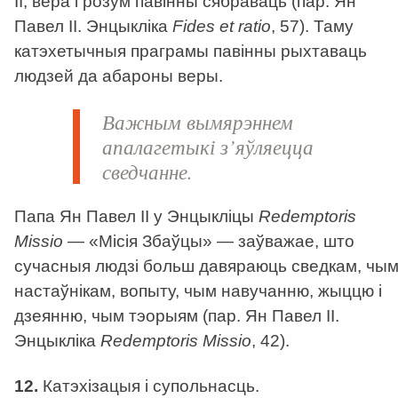
ІІ, вера і розум павінны сябраваць (пар. Ян
Павел ІІ. Энцыкліка
Fides et ratio
, 57). Таму
катэхетычныя праграмы павінны рыхтаваць
людзей да абароны веры.
Важным вымярэннем
апалагетыкі з’яўляецца
сведчанне.
Папа Ян Павел ІІ у Энцыкліцы
Redemptoris
Missio
— «Місія Збаўцы» — заўважае, што
сучасныя людзі больш давяраюць сведкам, чы
настаўнікам, вопыту, чым навучанню, жыццю і
дзеянню, чым тэорыям (пар. Ян Павел ІІ.
Энцыкліка
Redemptoris Missio
, 42).
12.
Катэхізацыя і супольнасць.