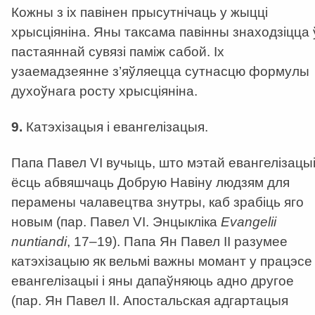
Кожны з іх павінен прысутнічаць у жыцці
хрысціяніна. Яны таксама павінны знаходзіцца 
пастаяннай сувязі паміж сабой. Іх
узаемадзеянне з’яўляецца сутнасцю формулы
духоўнага росту хрысціяніна.
9.
Катэхізацыя і евангелізацыя.
Папа Павел VI вучыць, што мэтай евангелізацы
ёсць абвяшчаць Добрую Навіну людзям для
перамены чалавецтва знутры, каб зрабіць яго
новым (пар. Павел VI. Энцыкліка
Evangelii
nuntiandi
, 17–19). Папа Ян Павел ІІ разумее
катэхізацыю як вельмі важны момант у працэсе
евангелізацыі і яны дапаўняюць адно другое
(пар. Ян Павел ІІ. Апостальская адгартацыя