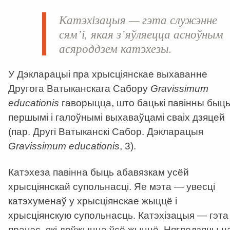
Катэхізацыя — гэта служэнне
сям’і, якая з’яўляецца асноўным
асяроддзем катэхезы.
У Дэкларацыі пра хрысціянскае выхаванне
Другога Ватыканскага Сабору
Gravissimum
educatio
nis
гаворыцца, што бацькі павінны быц
першымі і галоўнымі выхаваўцамі сваіх дзяцей
(пар. Другі Ватыканскі Сабор. Дэкларацыя
Gravissimum educatio
nis
, 3).
Катэхеза павінна быць абавязкам усёй
хрысціянскай супольнасці. Яе мэта — увесці
катэхуменаў у хрысціянскае жыццё і
хрысціянскую супольнасць. Катэхізацыя — гэта
працэс, які доўжыцца ўсё жыццё. Нягледзячы н