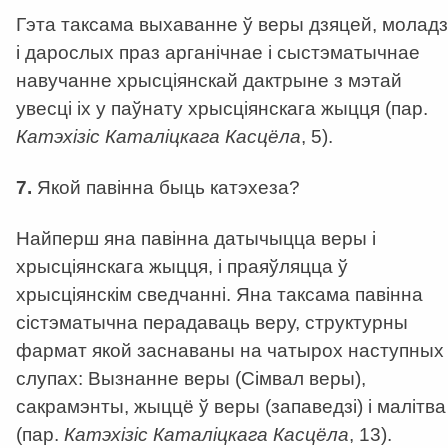
Гэта таксама выхаванне ў веры дзяцей, моладз
і дарослых праз арганічнае і сыстэматычнае
навучанне хрысціянскай дактрыне з мэтай
увесці іх у паўнату хрысціянскага жыцця (пар.
К
атэхізіс К
аталіцкага Касцёла
, 5).
7.
Якой павінна быць катэхеза?
Найперш яна павінна датычыцца веры і
хрысціянскага жыцця, і праяўляцца ў
хрысціянскім сведчанні. Яна таксама павінна
сістэматычна перадаваць веру, структурны
фармат якой заснаваны на чатырох наступных
слупах: Вызнанне веры (Сімвал веры),
сакрамэнты, жыццё ў веры (запаведзі) і малітва
(пар.
К
атэхізіс К
аталіцкага Касцёла
, 13).