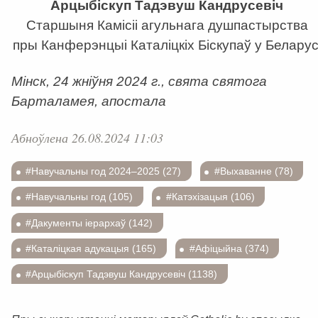
Арцыбіскуп Тадэвуш Кандрусевіч
Старшыня Камісіі агульнага душпастырства
пры Канферэнцыі Каталіцкіх Біскупаў у Беларус
Мінск,
24 жніўня 2024 г.
, свята святога
Барталамея, апостала
Абноўлена 26.08.2024 11:03
#Навучальны год 2024–2025 (27)
#Выхаванне (78)
#Навучальны год (105)
#Катэхізацыя (106)
#Дакументы іерархаў (142)
#Каталіцкая адукацыя (165)
#Афіцыйна (374)
#Арцыбіскуп Тадэвуш Кандрусевіч (1138)