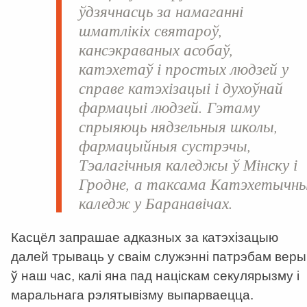
ўдзячнасць за намаганні
шматлікіх святароў,
кансэкраваных асобаў,
катэхетаў і простых людзей у
справе катэхізацыі і духоўнай
фармацыі людзей. Гэтаму
спрыяюць нядзельныя школы,
фармацыйныя сустрэчы,
Тэалагічныя каледжы ў Мінску і
Гродне, а таксама Катэхетычн
каледж у Баранавічах.
Касцёл запрашае адказных за катэхізацыю
далей трываць у сваім служэнні патрэбам веры
ў наш час, калі яна пад націскам секулярызму і
маральнага рэлятывізму выпарваецца.