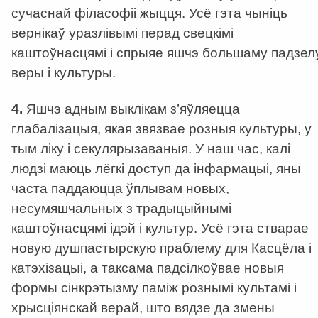
сучаснай філасофіі жыцця. Усё гэта чыніць
вернікаў уразлівымі перад свецкімі
каштоўнасцямі і спрыяе яшчэ большаму падзел
веры і культуры.
4.
Яшчэ адным выклікам з’яўляецца
глабалізацыя, якая звязвае розныя культуры, у
тым ліку і секулярызаваныя. У наш час, калі
людзі маюць лёгкі доступ да інфармацыі, яны
часта паддаюцца ўплывам новых,
несумяшчальных з традыцыйнымі
каштоўнасцямі ідэй і культур. Усё гэта стварае
новую душпастырскую праблему для Касцёла і
катэхізацыі, а таксама падсілкоўвае новыя
формы сінкрэтызму паміж рознымі культамі і
хрысціянскай верай, што вядзе да змены