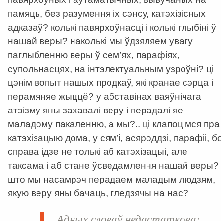
памяць, без разумення іх сэнсу, катэхізісных
адказаў? колькі павярхоўнасці і колькі глыбіні ў
нашай веры? наколькі мы ўдзяляем увагу
паглыбленню веры ў сем’ях, парафіях,
супольнасцях, на інтэлектуальным узроўні? ці
цэнім вопыт нашых продкаў, які кранае сэрца і
перамяняе жыццё? у абставінах ваяўнічага
атэізму яны захавалі веру і перадалі яе
маладому пакаленню, а мы?.. ці клапоцімся пра
катэхізацыю дома, у сям’і, асяроддзі, парафіі, б
справа ідзе не толькі аб катэхізацыі, але
таксама і аб стане ўсведамлення нашай веры?
што мы насамрэч перадаем маладым людзям,
якую веру яны бачаць, гледзячы на нас?
Адных словаў недастаткова: