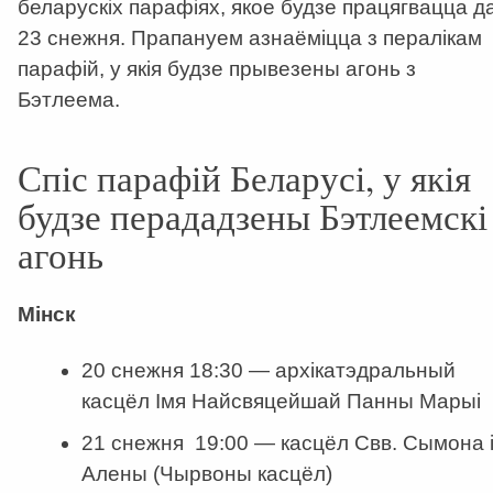
беларускіх парафіях, якое будзе працягвацца д
23 снежня. Прапануем азнаёміцца з пералікам
парафій, у якія будзе прывезены агонь з
Бэтлеема.
Спіс парафій Беларусі, у якія
будзе перададзены Бэтлеемскі
агонь
Мінск
20 снежня 18:30 — архікатэдральный
касцёл Імя Найсвяцейшай Панны Марыі
21 снежня 19:00 — касцёл Свв. Сымона 
Алены (Чырвоны касцёл)