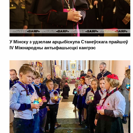
У Мінску з удзелам арцыбіскупа Станеўскага прайшоў
IV Міжнародны антыфашысцкі кангрэс