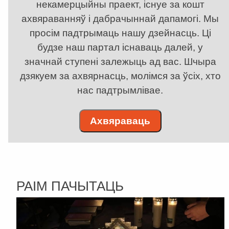
некамерцыйны праект, існуе за кошт
ахвяраванняў і дабрачыннай дапамогі. Мы
просім падтрымаць нашу дзейнасць. Ці
будзе наш партал існаваць далей, у
значнай ступені залежыць ад вас. Шчыра
дзякуем за ахвярнасць, молімся за ўсіх, хто
нас падтрымлівае.
Ахвяраваць
РАІМ ПАЧЫТАЦЬ