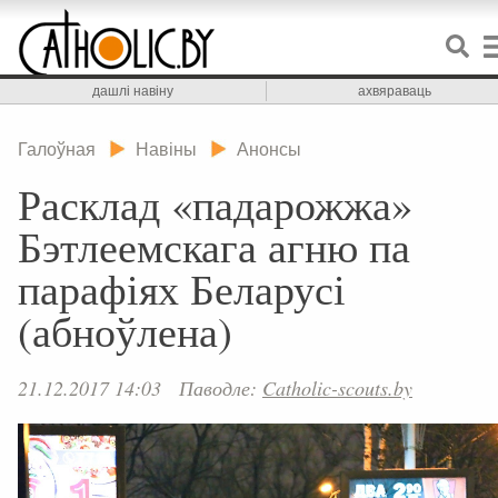
дашлі навіну
ахвяраваць
Галоўная
Навіны
Анонсы
Расклад «падарожжа»
Бэтлеемскага агню па
парафіях Беларусі
(абноўлена)
21.12.2017 14:03
Паводле:
Catholic-scouts.by