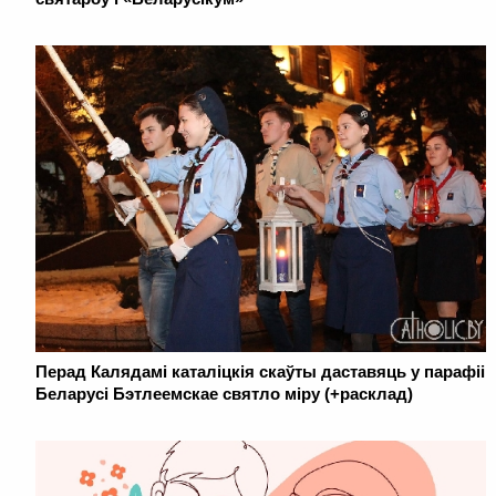
Перад Калядамі каталіцкія скаўты даставяць у парафіі
Беларусі Бэтлеемскае святло міру (+расклад)