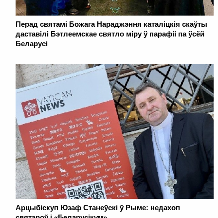
Перад святамі Божага Нараджэння каталіцкія скаўты
даставілі Бэтлеемскае святло міру ў парафіі па ўсёй
Беларусі
Арцыбіскуп Юзаф Станеўскі ў Рыме: недахоп
святароў і «Беларусікум»