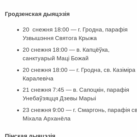
Гродзенская дыяцэзія
20 снежня 18:00 — г. Гродна, парафія
Узвышэння Святога Крыжа
20 снежня 18:00 — в. Капцёўка,
санктуарый Маці Божай
20 снежня 18:00 — г. Гродна, св. Казiмiра
Каралевiча
21 снежня 7:45 — в. Сапоцкін, парафiя
Унебаўзяцця Дзевы Марыі
23 снежня 9:00 — г. Смаргонь, парафія св
Міхала Арханёла
Пінская дыяцэзія