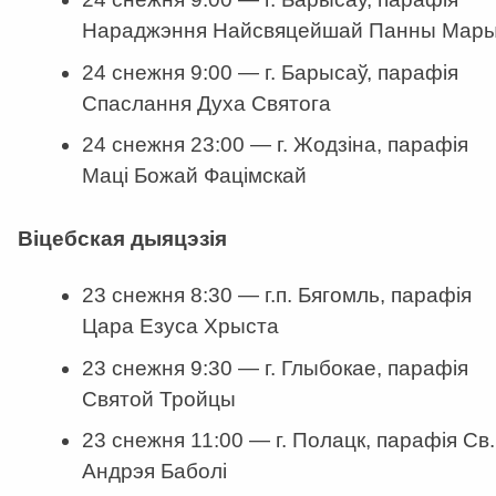
Нараджэння Найсвяцейшай Панны Мары
24 снежня 9:00 — г. Барысаў, парафія
Спаслання Духа Святога
24 снежня 23:00 — г. Жодзіна, парафія
Маці Божай Фацімскай
Віцебская дыяцэзія
23 снежня 8:30 — г.п. Бягомль, парафія
Цара Езуса Хрыста
23 снежня 9:30 — г. Глыбокае, парафія
Святой Тройцы
23 снежня 11:00 — г. Полацк, парафія Св.
Андрэя Баболі