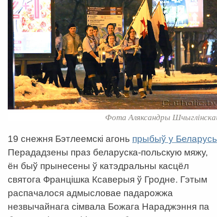
Фота Аляксандры Шчыглінска
19 снежня Бэтлеемскі агонь
прыбыў у Беларусь
Перададзены праз беларуска-польскую мяжу,
ён быў прынесены ў катэдральны касцёл
святога Францішка Ксаверыя ў Гродне. Гэтым
распачалося адмысловае падарожжа
незвычайнага сімвала Божага Нараджэння па