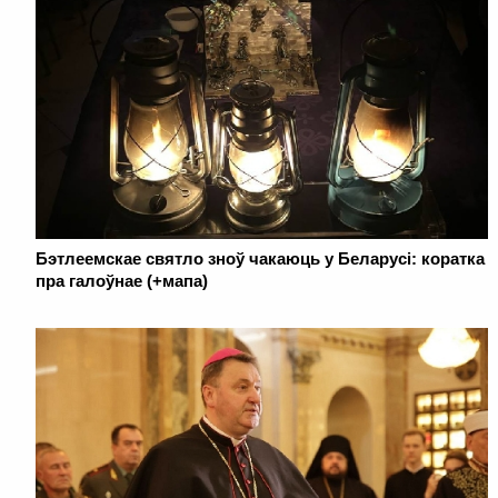
Бэтлеемскае святло зноў чакаюць у Беларусі: коратка
пра галоўнае (+мапа)