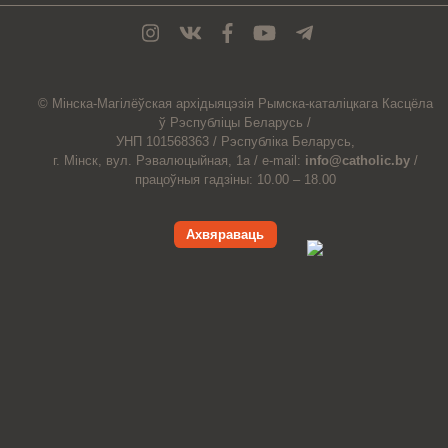
© Мiнска-Магiлёўская
архiдыяцэзiя
Рымска-каталіцкага
Касцёла
ў Рэспубліцы Беларусь /
УНП 101568363 /
Рэспубліка Беларусь,
г. Мінск, вул. Рэвалюцыйная, 1а /
e-mail:
info@catholic.by
/
працоўныя гадзіны: 10.00 – 18.00
Ахвяраваць