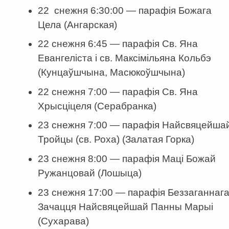
22 снежня 6:30:00 — парафія Божага
Цела (Ангарская)
22 снежня 6:45 — парафія Св. Яна
Евангеліста і св. Максімільяна Кольбэ
(Кунцаўшчына, Масюкоўшчына)
22 снежня 7:00 — парафія Св. Яна
Хрысціцеля (Серабранка)
23 снежня 7:00 — парафія Найсвяцейша
Тройцы (св. Роха) (Залатая Горка)
23 снежня 8:00 — парафія Маці Божай
Ружанцовай (Лошыца)
23 снежня 17:00 — парафія Беззаганнаг
Зачацця Найсвяцейшай Панны Марыі
(Сухарава)