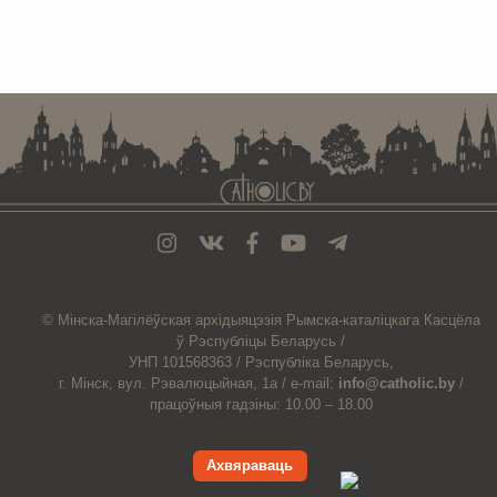
. . . . . . . . . . . . . . . . . . . . . . . . . . . . . . . . . . . . . . . . . . . . . . . . . . . . . . . . . . . . .
© Мiнска-Магiлёўская
архiдыяцэзiя
Рымска-каталіцкага
Касцёла
ў Рэспубліцы Беларусь /
УНП 101568363 /
Рэспубліка Беларусь,
г. Мінск, вул. Рэвалюцыйная, 1а /
e-mail:
info@catholic.by
/
працоўныя гадзіны: 10.00 – 18.00
Ахвяраваць