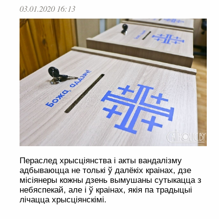
03.01.2020 16:13
Пераслед хрысціянства і акты вандалізму
адбываюцца не толькі ў далёкіх краінах, дзе
місіянеры кожны дзень вымушаны сутыкацца з
небяспекай, але і ў краінах, якія па традыцыі
лічацца хрысціянскімі.