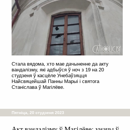
Стала вядома, хто мае дачыненне да акту
вандалізму, які адбыўся ў ноч з 19 на 20
студзеня ў касцёле Унебаўзяцця
Найсвяцейшай Панны Марыі і святога
Станіслава ў Магілёве.
Пятніца, 20 студзеня 2023
Акт вандалізму ў Магілёве: уначы ў