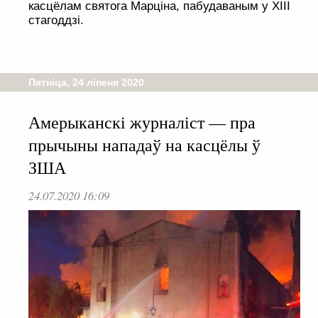
касцёлам святога Марціна, пабудаваным у ХІІІ
стагоддзі.
Пятніца, 24 ліпеня 2020
Амерыканскі журналіст — пра
прычыны нападаў на касцёлы ў
ЗША
24.07.2020 16:09