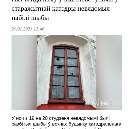
старажытнай катэдры невядомыя
пабілі шыбы
20.01.2023 12:46
У ноч з 19 на 20 студзеня невядомымі былі
разбітыя шыбы ў вокнах будынку катэдральнага