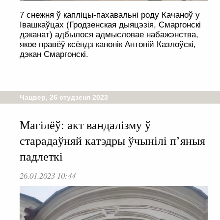
7 снежня ў капліцы-пахавальні роду Качаноў у
Івашкаўцах (Гродзенская дыяцэзія, Смаргонскі
дэканат) адбылося адмысловае набажэнства,
якое правёў ксёндз канонік Антоній Казлоўскі,
дэкан Смаргонскі.
Чацвер, 26 студзеня 2023
Магілёў: акт вандалізму ў
старадаўняй катэдры ўчынілі п’яныя
падлеткі
26.01.2023 10:44