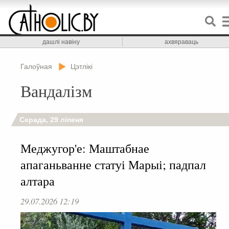
дашлі навіну
ахвяраваць
Галоўная
Цэтлікі
Вандалізм
Серада, 29 ліпеня
Меджугор'е: Маштабнае
апаганьванне статуі Марыі; падпал
алтара
29.07.2026 12:19