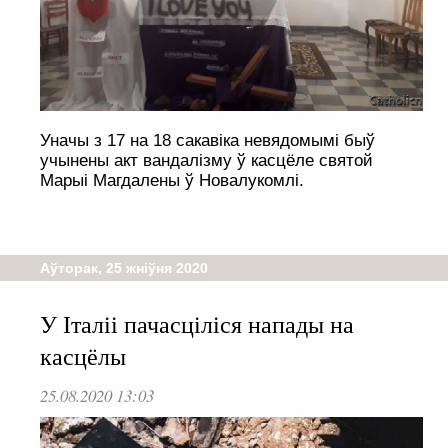
Уначы з 17 на 18 сакавіка невядомымі быў
учынены акт вандалізму ў касцёле святой
Марыі Магдалены ў Новалукомлі.
Аўторак, 25 жніўня 2020
У Італіі пачасціліся напады на
касцёлы
25.08.2020 13:03