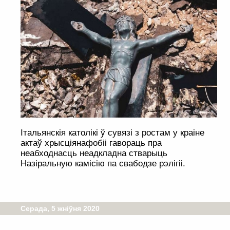
Італьянскія католікі ў сувязі з ростам у краіне
актаў хрысціянафобіі гавораць пра
неабходнасць неадкладна стварыць
Назіральную камісію па свабодзе рэлігіі.
Серада, 5 жніўня 2020