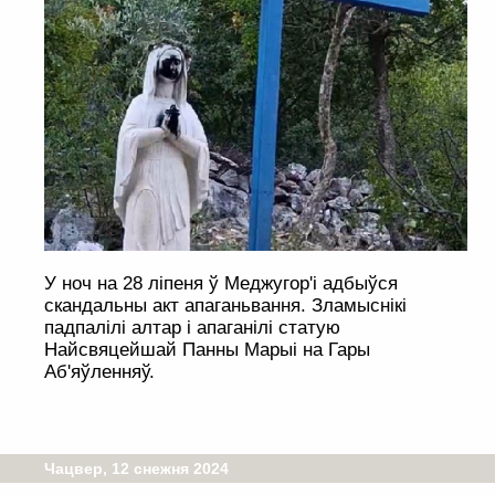
У ноч на 28 ліпеня ў Меджугор'і адбыўся
скандальны акт апаганьвання. Зламыснікі
падпалілі алтар і апаганілі статую
Найсвяцейшай Панны Марыі на Гары
Аб'яўленняў.
Чацвер, 12 снежня 2024