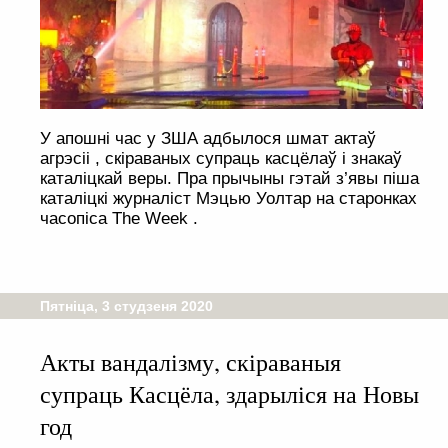
У апошні час у ЗША адбылося шмат актаў
агрэсіі , скіраваных супраць касцёлаў і знакаў
каталіцкай веры. Пра прычыны гэтай з’явы піша
каталіцкі журналіст Мэцью Уолтар на старонках
часопіса The Week .
Пятніца, 3 студзеня 2020
Акты вандалізму, скіраваныя
супраць Касцёла, здарыліся на Новы
год