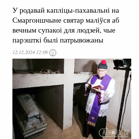
У родавай капліцы-пахавальні на
Смаргоншчыне святар маліўся аб
вечным супакоі для людзей, чые
парэшткі былі патрывожаны
12.12.2024 12:06