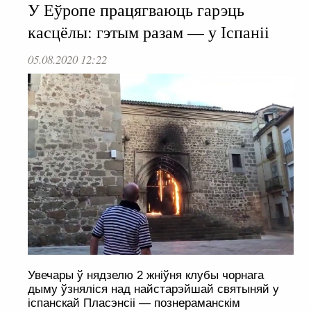
У Еўропе працягваюць гарэць
касцёлы: гэтым разам — у Іспаніі
05.08.2020 12:22
Увечары ў нядзелю 2 жніўня клубы чорнага
дыму ўзняліся над найстарэйшай святыняй у
іспанскай Пласэнсіі — познераманскім