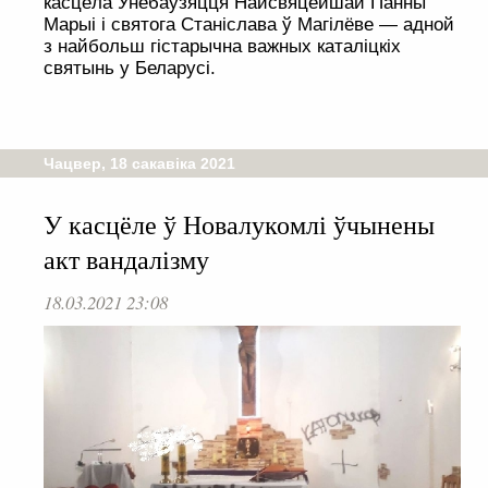
касцёла Унебаўзяцця Найсвяцейшай Панны
Марыі і святога Станіслава ў Магілёве — адной
з найбольш гістарычна важных каталіцкіх
святынь у Беларусі.
Чацвер, 18 сакавіка 2021
У касцёле ў Новалукомлі ўчынены
акт вандалізму
18.03.2021 23:08