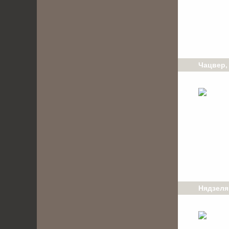
Чацвер,
Нядзеля,