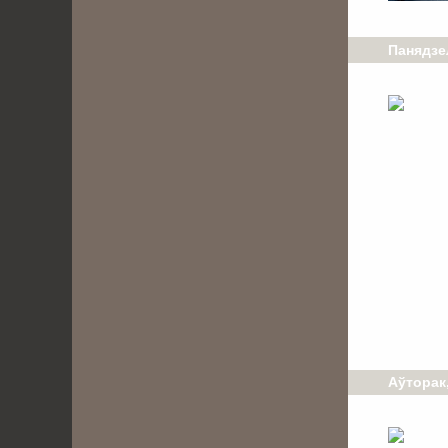
Панядзел
Аўторак,