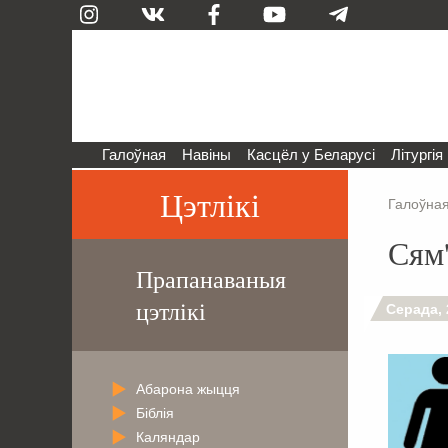
Галоўная
Навіны
Касцёл у Беларусі
Літургія
Цэтлікі
Галоўна
Сям
Прапанаваныя
цэтлікі
Серада, 
Абарона жыцця
Біблія
Каляндар