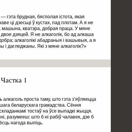
к — гэта брудная, бясполая істота, якая
аве ці дзесьці ў кустах, пад плотам. А я не
а, машына, кватэра, добрая праца. У мяне
ь двое дзяцей. Я не алкаголік, бо ад алкаша
добра; алкаголікі абадраныя і вашывыя, а я
 і дагледжаны. Які з мяне алкаголік?»
 Частка 1
алкаголь проста таму, што гэта з’яўляецца
ага беларускага грамадства. Сёння
складанкамі тостаў на ўсе выпадкі жыцця.
, разумееш: што б ні рабіў чалавек, дзе б
ёсць нагода выпіць.