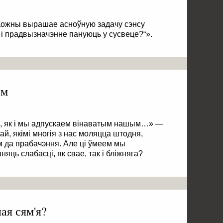
Кожны вырашае асноўную задачу сэнсу
і прадвызначэнне пануюць у сусвеце?“».
ем
ы, як і мы адпускаем вінаватым нашым…» —
й, якімі многія з нас моляцца штодня,
ам да прабачэння. Але ці ўмеем мы
ць слабасці, як свае, так і бліжняга?
ая сям'я?