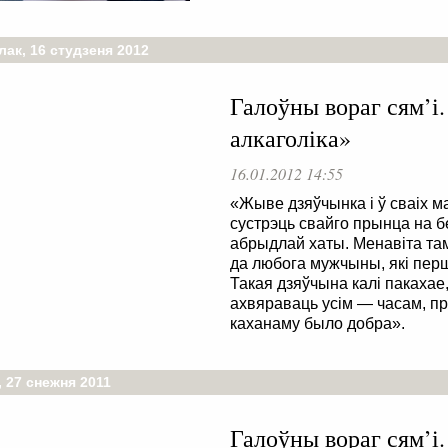
ак, 16 студзеня 2012
Галоўны вораг сям’і
алкаголіка»
16.01.2012 14:55
«Жыве дзяўчынка і ў сваіх ма
сустрэць свайго прынца на бе
абрыдлай хаты. Менавіта там
да любога мужчыны, які перш
Такая дзяўчына калі пакахае
ахвяраваць усім — часам, п
каханаму было добра».
 27 снежня 2011
Галоўны вораг сям’і.