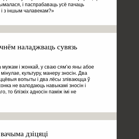
ымалася, і паспрабаваць усё пачаць
 і з іншым чалавекам?»
ачнём наладжваць сувязь
 мужам і жонкай, у сваю сям’ю яны абое
мінулае, культуру, манеру зносін. Два
ццёвыя вопыты і два лёсы зліваюцца ў
жонка не валодаюць навыкамі зносін і
, то блізкіх адносін паміж імі не
 вачыма дзіцяці