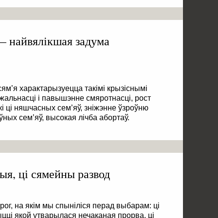
 — найвялікшая задума
ям’я характарызуецца такімі крызіснымі
джальнасці і павышэнне смяротнасці, рост
кі ці няшчасных сем’яў, зніжэнне ўзроўню
ўных сем’яў, высокая лічба абортаў.
ыя, ці сямейны развод
ог, на якім мы спыніліся перад выбарам: ці
ыцці якой утварылася нечаканая прорва, ці