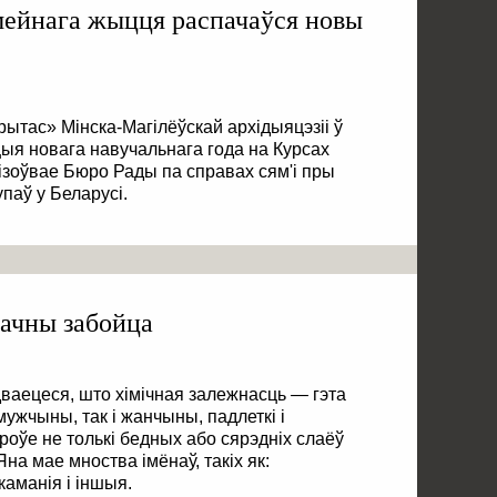
мейнага жыцця распачаўся новы
рытас» Мінска-Магілёўскай архідыяцэзіі ў
ыя новага навучальнага года на Курсах
ізоўвае Бюро Рады па справах сям'і пры
паў у Беларусі.
ачны забойца
ваецеся, што хімічная залежнасць — гэта
мужчыны, так і жанчыны, падлеткі і
роўе не толькі бедных або сярэдніх слаёў
Яна мае мноства імёнаў, такіх як:
каманія і іншыя.