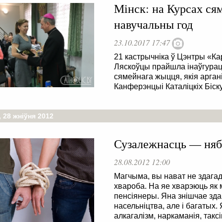
Мінск: на Курсах ся
навучальны год
23.10.2017 17:47
21 кастрычніка ў Цэнтры «Ка
Ляскоўцы прайшла інаўгурац
сямейнага жыцця, якія арган
Канферэнцыі Каталіцкіх Біску
 28 жніўня 2012
Сузалежнасць — няб
28.08.2012 12:00
Магчыма, вы нават не здагад
хвароба. На яе хварэюць як 
пенсіянеры. Яна знішчае зда
насельніцтва, але і багатых. 
алкагалізм, наркаманія, таксі