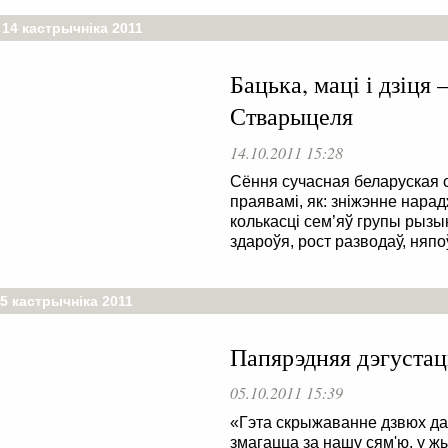
 14 кастрычніка 2011
Бацька, маці і дзіця
Стварыцеля
14.10.2011 15:28
Сёння сучасная беларуская с
праявамі, як: зніжэнне нара
колькасці сем’яў групы рызы
здароўя, рост разводаў, няпо
5 кастрычніка 2011
Папярэдняя дэгустац
05.10.2011 15:39
«Гэта скрыжаванне дзвюх дар
змагацца за нашу сям'ю, у ж