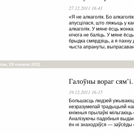
27.12.2011 16:41
«Я не алкаголік. Бо алкаголі
апусцілася, што ляжыць у кан
алкаголік. У мяне ёсць жонк
нічога не баліць. У мяне ёсц
брыдка смярдзіць, а я пахну 
чыста апрануты, выпрасаваны
ак, 19 снежня 2011
Галоўны вораг сям’і.
19.12.2011 16:15
Большасць людзей ужываюць 
незразумелай традыцыяй наш
кніжныя прылаўкі мільгаюць 
Аналізуючы падобныя выданні
ён ні знаходзіўся — заўсёды 