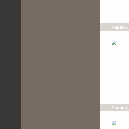
Чацвер,
Чацвер,