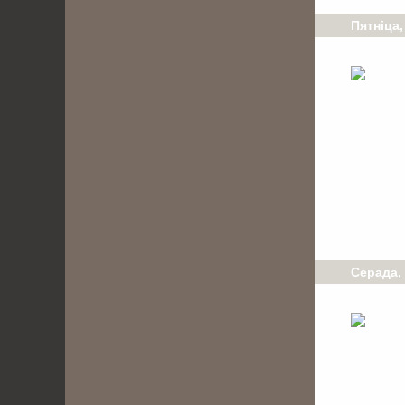
Пятніца,
Серада, 