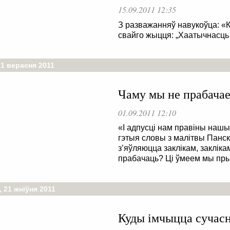
15.09.2011 12:35
З разважанняў навукоўца: «
свайго жыцця: „Хаатычнасць 
 1 верасня 2011
Чаму мы не прабача
01.09.2011 12:10
«І адпусці нам правіны наш
гэтыя словы з малітвы Панска
з’яўляюцца заклікам, заклік
прабачаць? Ці ўмеем мы прыня
 21 жніўня 2011
Куды імчыцца сучасн