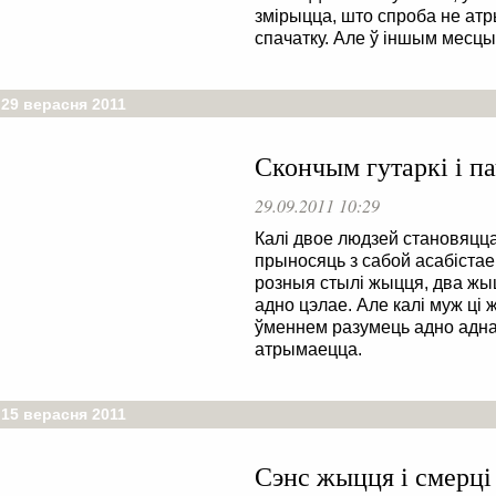
змірыцца, што спроба не атр
спачатку. Але ў іншым месцы
 29 верасня 2011
Скончым гутаркі і п
29.09.2011 10:29
Калі двое людзей становяцца
прыносяць з сабой асабістае 
розныя стылі жыцця, два жы
адно цэлае. Але калі муж ці 
ўменнем разумець адно аднаго
атрымаецца.
 15 верасня 2011
Сэнс жыцця і смерці