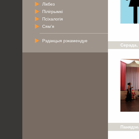
Лікбез
Пілігрымкі
Псіхалогія
Сям'я
Рэдакцыя рэкамендуе
Серада, 
Панядзел