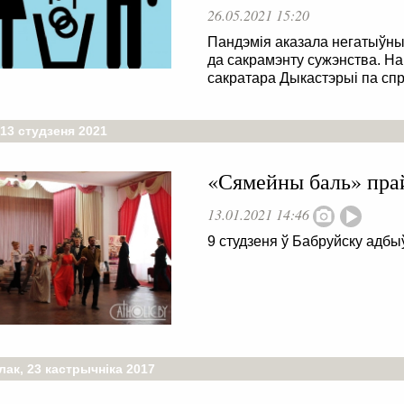
26.05.2021 15:20
Пандэмія аказала негатыўны
да сакрамэнту сужэнства. На
сакратара Дыкастэрыі па спра
13 студзеня 2021
«Сямейны баль» пра
13.01.2021 14:46
9 студзеня ў Бабруйску адб
ак, 23 кастрычніка 2017