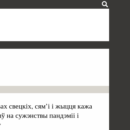
ах свецкіх, сям’і і жыцця кажа
ў на сужэнствы пандэміі і
у