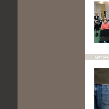
Аўторак,