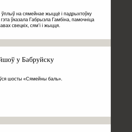
 ўплыў на сямейнае жыццё і падрыхтоўку
 гэта ўказала Габрыэла Гамбіна, памочніца
вах свецкіх, сям’і і жыцця.
йшоў у Бабруйску
ыўся шосты «Сямейны баль».