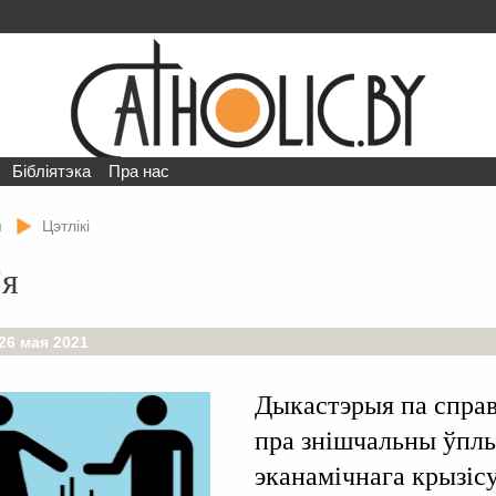
Бібліятэка
Пра нас
я
Цэтлікі
'я
26 мая 2021
Дыкастэрыя па справ
пра знішчальны ўплы
эканамічнага крызіс