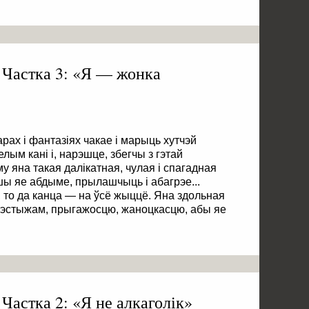
. Частка 3: «Я — жонка
рах і фантазіях чакае і марыць хутчэй
лым кані і, нарэшце, збегчы з гэтай
у яна такая далікатная, чулая і спагадная
ы яе абдыме, прылашчыць і абагрэе...
, то да канца — на ўсё жыццё. Яна здольная
рэстыжам, прыгажосцю, жаноцкасцю, абы яе
 Частка 2: «Я не алкаголік»