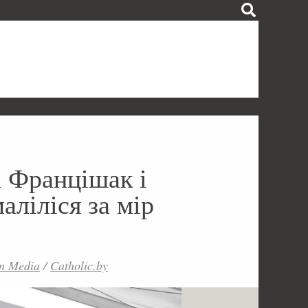
а Францішак і
аліліся за мір
an Media
/
Catholic.by