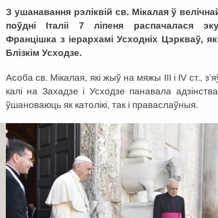
З ушанавання рэліквій св. Мікалая ў велічн
поўдні Італіі 7 ліпеня распачалася эк
Францішка з іерархамі Усходніх Цэркваў, як
Блізкім Усходзе.
Асоба св. Мікалая, які жыў на мяжы III і IV ст., 
калі на Захадзе і Усходзе панавала адзінства
ўшановаюць як католікі, так і праваслаўныя.