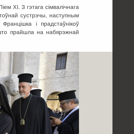
ем XI. З гэтага сімвалічнага
ітоўнай сустрэчы, наступным
Францішка і прадстаўнікоў
, што прайшла на набярэжнай