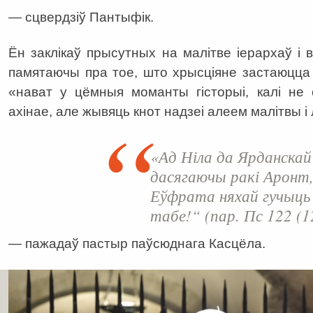
— сцвердзіў Пантыфік.
Ён заклікаў прысутных на малітве іерархаў і ве
памятаючы пра тое, што хрысціяне застаюцца 
«нават у цёмныя моманты гісторыі, калі не
ахінае, але жывяць кнот надзеі алеем малітвы і 
«Ад Ніла да Ярданскай 
дасягаючы ракі Аронт,
Еўфрата няхай гучыць 
табе!“ (пар. Пс 122 (1
— пажадаў пастыр паўсюднага Касцёла.