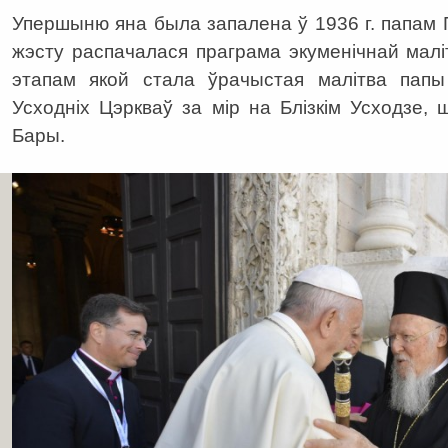
Упершыню яна была запалена ў 1936 г. папам Пі
жэсту распачалася праграма экуменічнай мал
этапам якой стала ўрачыстая малітва папы 
Усходніх Цэркваў за мір на Блізкім Усходзе
Бары.