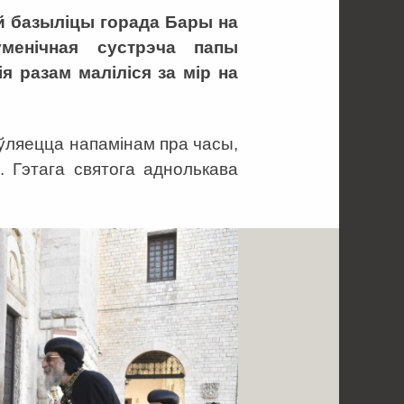
ай базыліцы горада Бары на
уменічная сустрэча папы
ія разам маліліся за мір на
з’яўляецца напамінам пра часы,
. Гэтага святога аднолькава