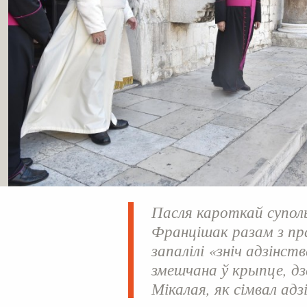
Пасля кароткай супол
Францішак разам з пр
запалілі «зніч адзінст
змешчана ў крыпце, дзе
Мікалая, як сімвал адз