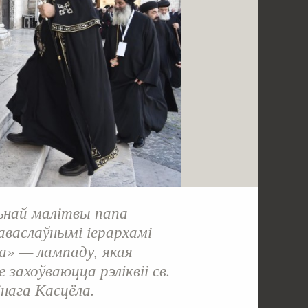
ьнай малітвы папа
аваслаўнымі іерархамі
ва» — лампаду, якая
 захоўваюцца рэліквіі св.
інага Касцёла.