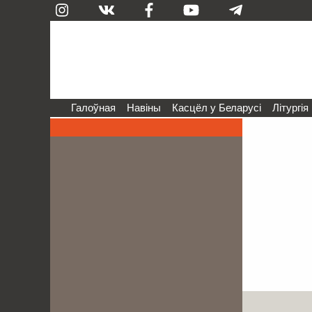
Галоўная
Навіны
Касцёл у Беларусі
Літургія