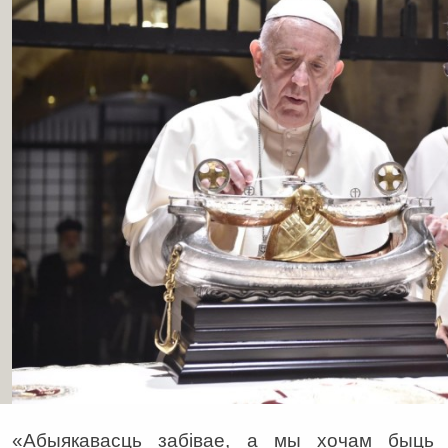
«Абыякавасць забівае, а мы хочам быць г