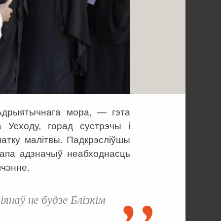
Адрыятычнага мора, — гэта
 Усходу, горад сустрэчы і
чатку малітвы. Падкрэсліўшы
Папа адзначыў неабходнасць
шчэнне.
іянаў не будзе Блізкім