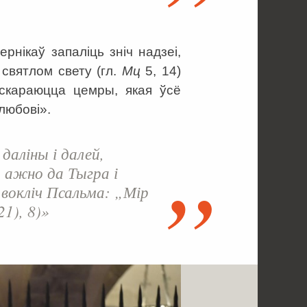
рнікаў запаліць зніч надзеі,
святлом свету (гл.
Мц
5, 14)
 скараюцца цемры, якая ўсё
любові».
даліны і далей,
 ажно да Тыгра і
вокліч Псальма: „Мір
21), 8)»