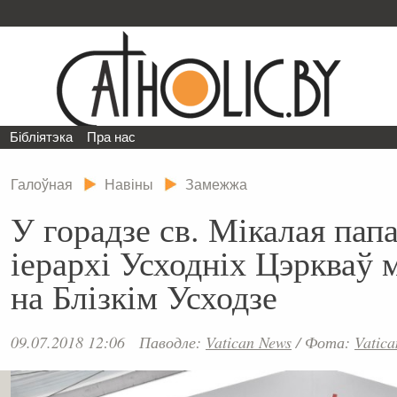
Бібліятэка
Пра нас
Галоўная
Навіны
Замежжа
У горадзе св. Мікалая пап
іерархі Усходніх Цэркваў м
на Блізкім Усходзе
09.07.2018 12:06
Паводле:
Vatican News
/
Фота:
Vatic