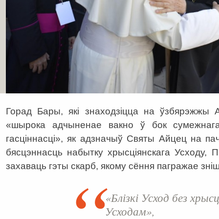
Горад Бары, які знаходзіцца на ўзбярэжжы 
«шырока адчыненае вакно ў бок сумежнага
гасціннасці», як адзначыў Святы Айцец на па
бясцэннасць набытку хрысціянскага Усходу, 
захаваць гэты скарб, якому сёння пагражае зні
«Блізкі Усход без хрысц
Усходам»,