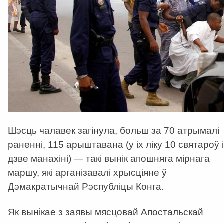
Шэсць чалавек загінула, больш за 70 атрымалі
раненні, 115 арыштавана (у іх ліку 10 святароў і
дзве манахіні) — такі вынік апошняга мірнага
маршу, які арганізавалі хрысціяне ў
Дэмакратычнай Рэспубліцы Конга.
Як вынікае з заявы мясцовай Апостальскай