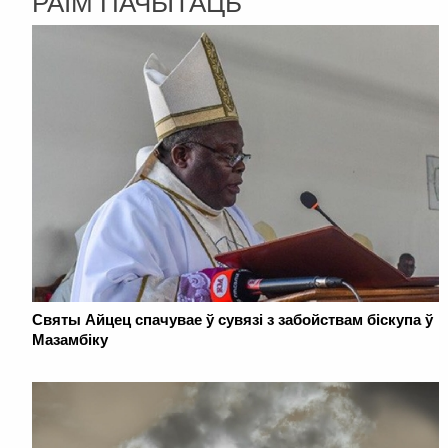
РАІМ ПАЧЫТАЦЬ
Святы Айцец спачувае ў сувязі з забойствам біскупа ў
Мазамбіку