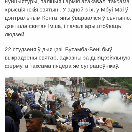
нунцыятуры, паліцыя і армія атакавалі таксама
хрысціянскія святыні. У адной з іх, у Мбуі-Маі ў
цэнтральным Конга, яны ўварваліся ў святыню,
дзе ішла святая Імша, і пачалі арыштоўваць
людзей.
22 студзеня ў дыяцэзіі Бутэмба-Бені быў
выкрадзены святар, адказны за дыяцэзіяльную
ферму, а таксама пяцёра яе супрацоўнікаў.