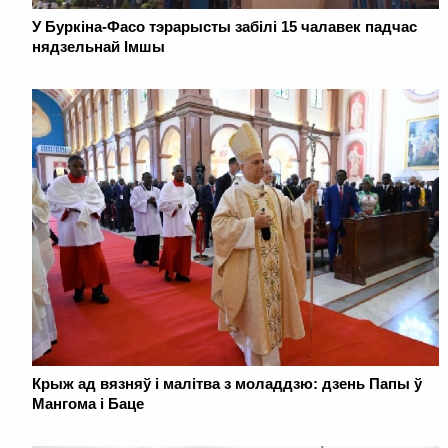
У Буркіна-Фасо тэрарысты забілі 15 чалавек падчас
нядзельнай Імшы
Крыж ад вязняў і малітва з моладдзю: дзень Папы ў
Мангома і Баце