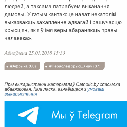
людзей, а таксама патрабуем выканання
дамовы. У гэтым кантэксце нават некатолікі
выказваюць захапленне адвагай і рашучасцю
хрысціян, якія ў імя веры абараняюць правы
чалавека».
Абноўлена 25.01.2018 15:33
#Афрыка (60)
#Пераслед хрысціянаў (87)
Пры выкарыстанні матэрыялаў Catholic.by спасылка
абавязковая. Калі ласка, азнаёмцеся з
умовамі
выкарыстання