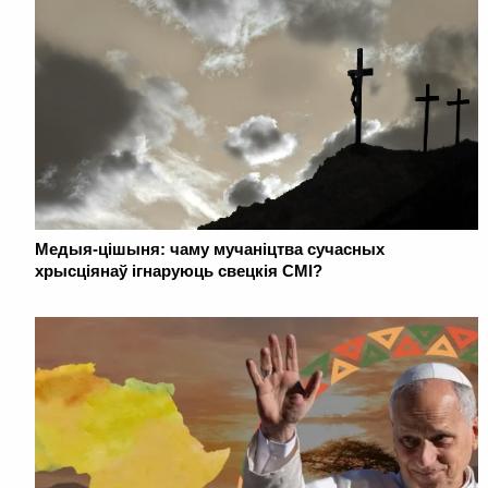
Медыя-цішыня: чаму мучаніцтва сучасных
хрысціянаў ігнаруюць свецкія СМІ?