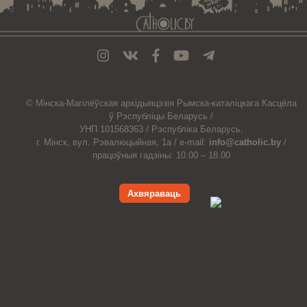
© Мiнска-Магiлёўская
архiдыяцэзiя
Рымска-каталіцкага
Касцёла
ў Рэспубліцы Беларусь /
УНП 101568363 /
Рэспубліка Беларусь,
г. Мінск, вул. Рэвалюцыйная, 1а /
e-mail:
info@catholic.by
/
працоўныя гадзіны: 10.00 – 18.00
Ахвяраваць