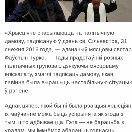
«Хрысціяне спасылаюцца на палітычную
дамову, падпісаную ў дзень св. Сільвестра, 31
снежня 2016 года, — адзначыў мясцовы святар
Фаўстын Турко. — Тады прадстаўнікі розных
палітычных груповак, дзякуючы мясцоваму
епіскапату, змаглі падпісаць дамову, якая
павінна была вырашыць нестабільную сітуацы
ў рэгіёне.
Аднак цяпер, якой бы ні была рэакцыя хрысціян
іх маўчанне можа быць успрынята як згода з
тым, што адбываецца. Гэта — не барацьба з
урадам, мы імкнёмся абараніць годнасць