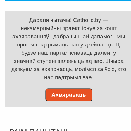
Дарагія чытачы! Catholic.by —
некамерцыйны праект, існуе за кошт
ахвяраванняў і дабрачыннай дапамогі. Мы
просім падтрымаць нашу дзейнасць. Ці
будзе наш партал існаваць далей, у
значнай ступені залежыць ад вас. Шчыра
дзякуем за ахвярнасць, молімся за ўсіх, хто
нас падтрымлівае.
Ахвяраваць