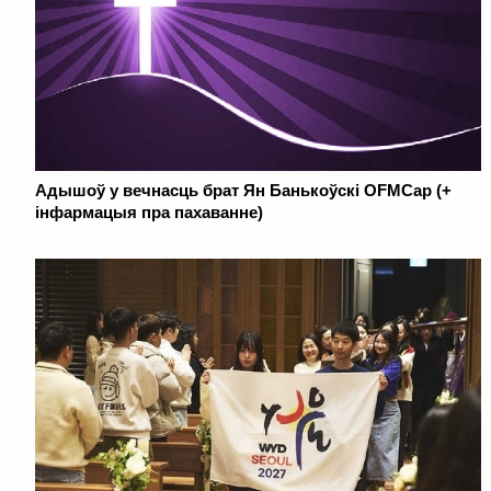
Адышоў у вечнасць брат Ян Банькоўскі OFMCap (+
інфармацыя пра пахаванне)