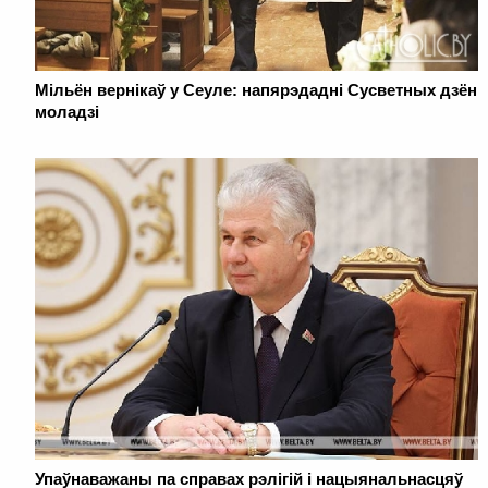
Мільён вернікаў у Сеуле: напярэдадні Сусветных дзён
моладзі
Упаўнаважаны па справах рэлігій і нацыянальнасцяў