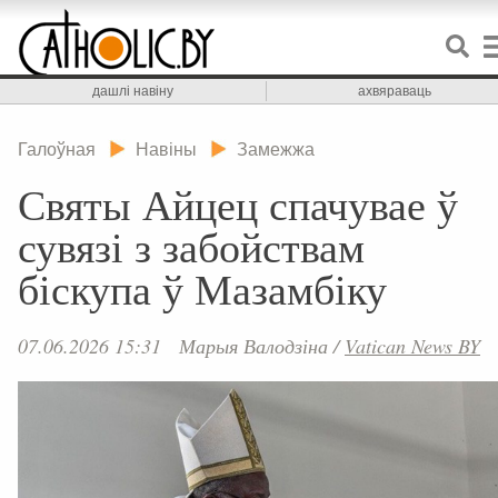
дашлі навіну
ахвяраваць
Галоўная
Навіны
Замежжа
Святы Айцец спачувае ў
сувязі з забойствам
біскупа ў Мазамбіку
07.06.2026 15:31
Марыя Валодзіна
/
Vatican News BY