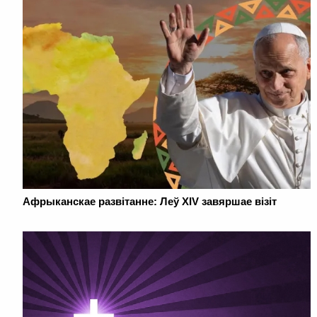
Афрыканскае развітанне: Леў XIV завяршае візіт