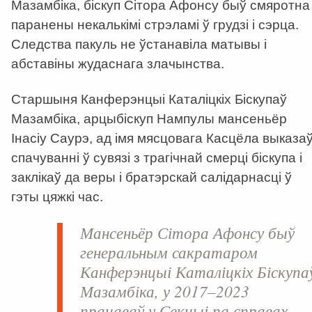
Мазамбіка, біскуп Сітора Афонсу быў смяротна
паранены некалькімі стрэламі ў грудзі і сэрца.
Следства пакуль не ўстанавіла матывы і
абставіны жудаснага злачынства.
Старшыня Канферэнцыі Каталіцкіх Біскупаў
Мазамбіка, арцыбіскуп Нампулы мансеньёр
Інасіу Саурэ, ад імя мясцовага Касцёла выказа
спачуванні ў сувязі з трагічнай смерці біскупа і
заклікаў да веры і братэрскай салідарнасці ў
гэты цяжкі час.
Мансеньёр Сітора Афонсу быў
генеральным сакратаром
Канферэнцыі Каталіцкіх Біскупа
Мазамбіка, у 2017–2023
працаваў у Секцыі па справах