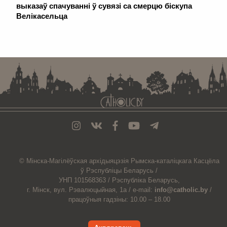
выказаў спачуванні ў сувязі са смерцю біскупа
Велікасельца
. . . . . . . . . . . . . . . . . . . . . . . . . . . . . . . . . . . . . . . . . . . . . . . . . . . . . . . . . . . . .
© Мiнска-Магiлёўская
архiдыяцэзiя
Рымска-каталіцкага
Касцёла
ў Рэспубліцы Беларусь /
УНП 101568363 /
Рэспубліка Беларусь,
г. Мінск, вул. Рэвалюцыйная, 1а /
e-mail:
info@catholic.by
/
працоўныя гадзіны: 10.00 – 18.00