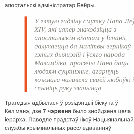
апостальскі адміністратар Бейры.
У гэтую гадзіну смутку Папа Ле
XIV, які цяпер знаходзіцца з
апостальскім візітам у Іспаніі,
далучаецца да малітвы вернікаў
гэтых дыяцэзій і ўсяго народа
Мазамбіка, просячы Пана даць
людзям суцяшэнне, агарнуць
кожнага чалавека сваёй любоўю 
спыніць руку злачынца.
Трагедыя адбылася ў рэзідэнцыі біскупа ў
Келіманэ, дзе
7 чэрвеня
было знойдзена цела
іерарха. Паводле прадстаўнікоў Нацыянальнай
службы крымінальных расследаванняў