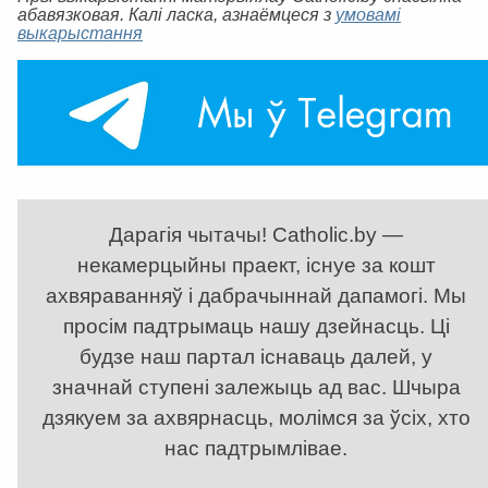
абавязковая. Калі ласка, азнаёмцеся з
умовамі
выкарыстання
Дарагія чытачы! Catholic.by —
некамерцыйны праект, існуе за кошт
ахвяраванняў і дабрачыннай дапамогі. Мы
просім падтрымаць нашу дзейнасць. Ці
будзе наш партал існаваць далей, у
значнай ступені залежыць ад вас. Шчыра
дзякуем за ахвярнасць, молімся за ўсіх, хто
нас падтрымлівае.