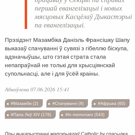
першай евангелізацыі і новых
мясцовых Касцёлаў Дыкастэрыі
па евангелізацыі.
Прэзідэнт Мазамбіка Даніэль Франсішку Шапу
выказаў спачуванні ў сувязі з гібеллю біскупа,
адзначыўшы, што гэтая страта стала
непапраўнай не толькі для хрысціянскай
супольнасці, але і для ўсёй краіны.
Абноўлена 07.06.2026 15:41
#Мазамбік (2)
#Спачуванні (9)
#Афрыка (60)
#Папа Леў XIV (178)
#In memoriam (543)
Пры выкарыстанні матэрыялаў Catholic.by спасылка