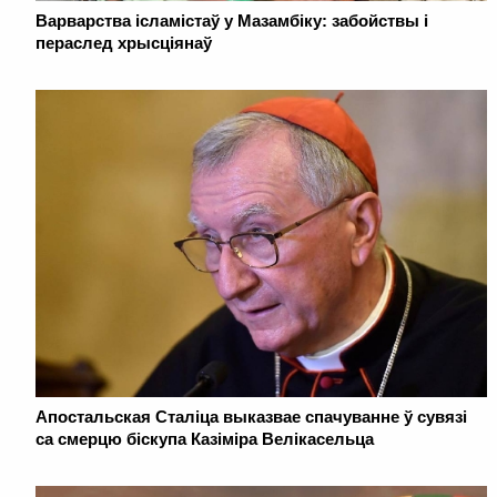
Варварства ісламістаў у Мазамбіку: забойствы і
пераслед хрысціянаў
Апостальская Сталіца выказвае спачуванне ў сувязі
са смерцю біскупа Казіміра Велікасельца