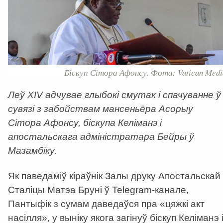
Біскуп Сітора Афонсу. Фота: Vatican Medi
Леў XIV адчувае глыбокі смутак і спачуванне ў
сувязі з забойствам мансеньёра Асорыу
Сітора Афонсу, біскупа Келіманэ і
апостальскага адміністратара Бейры ў
Мазамбіку.
Як паведаміў кіраўнік Залы друку Апостальскай
Сталіцы Матэа Бруні ў Telegram-канале,
Пантыфік з сумам даведаўся пра
«
цяжкі акт
насілля
»
, у выніку якога загінуў біскуп Келіманэ 