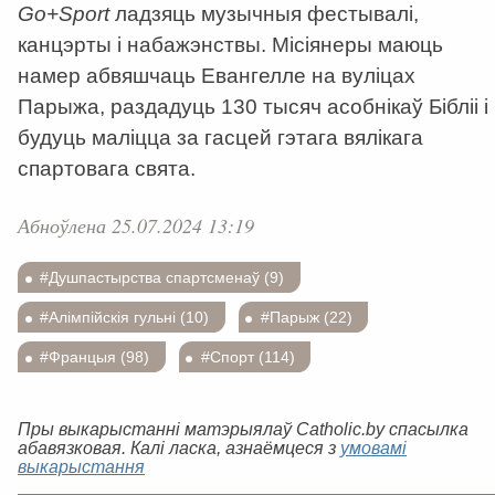
Go+Sport
ладзяць музычныя фестывалі,
канцэрты і набажэнствы. Місіянеры маюць
намер абвяшчаць Евангелле на вуліцах
Парыжа, раздадуць 130 тысяч асобнікаў Бібліі і
будуць маліцца за гасцей гэтага вялікага
спартовага свята.
Абноўлена 25.07.2024 13:19
#Душпастырства спартсменаў (9)
#Алімпійскія гульні (10)
#Парыж (22)
#Францыя (98)
#Спорт (114)
Пры выкарыстанні матэрыялаў Catholic.by спасылка
абавязковая. Калі ласка, азнаёмцеся з
умовамі
выкарыстання