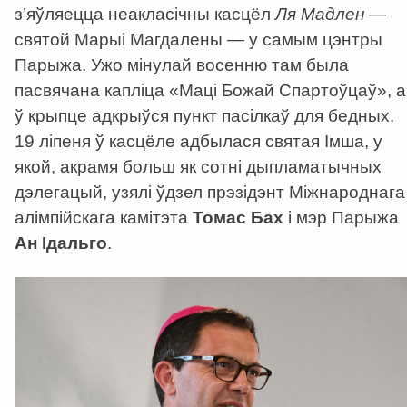
з’яўляецца неакласічны касцёл
Ля Мадлен
—
святой Марыі Магдалены — у самым цэнтры
Парыжа. Ужо мінулай восенню там была
пасвячана капліца «Маці Божай Спартоўцаў», а
ў крыпце адкрыўся пункт пасілкаў для бедных.
19 ліпеня ў касцёле адбылася святая Імша, у
якой, акрамя больш як сотні дыпламатычных
дэлегацый, узялі ўдзел прэзідэнт Міжнароднага
алімпійскага камітэта
Томас Бах
і мэр Парыжа
Ан Ідальго
.