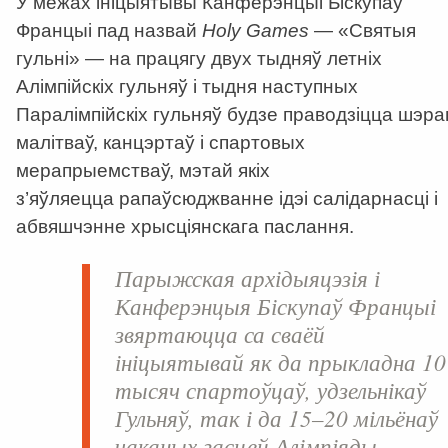
У межах ініцыятывы Канферэнцыі Біскупаў
Францыі пад назвай
Holy Games
— «Святыя
гульні» — на працягу двух тыдняў летніх
Алімпійскіх гульняў і тыдня наступных
Паралімпійскіх гульняў будзе праводзіцца шэра
малітваў, канцэртаў і спартовых
мерапрыемстваў, мэтай якіх
з’яўляецца рапаўсюджванне ідэі салідарнасці і
абвяшчэнне хрысціянскага паслання.
Парыжская архідыяцэзія і
Канферэнцыя Біскупаў Францыі
звяртаюцца са сваёй
ініцыятывай як да прыкладна 10
тысяч спартоўцаў, удзельнікаў
Гульняў, так і да 15–20 мільёнаў
чаканых гасцей Алімпіяды.