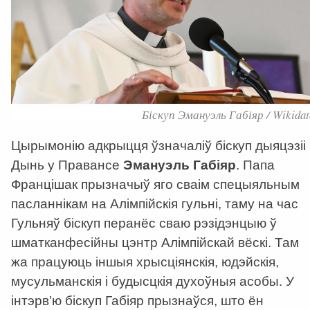
Біскуп Эмануэль Габіяр / Wikidat
Цырымонію адкрыцця ўзначаліў біскуп дыяцэзіі
Дынь у Правансе
Эмануэль Габіяр
. Папа
Францішак прызначыў яго сваім спецыяльным
пасланнікам на Алімпійскія гульні, таму на час
Гульняў біскуп перанёс сваю рэзідэнцыю ў
шматканфесійны цэнтр Алімпійскай вёскі. Там
жа працуюць іншыя хрысціянскія, юдэйскія,
мусульманскія і будысцкія духоўныя асобы. У
інтэрв’ю біскуп Габіяр прызнаўся, што ён