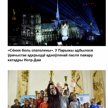
«Сёння боль спатолены». У Парыжы адбылося
ўрачыстае адкрыццё адноўленай пасля пажару
катэдры Нотр-Дам