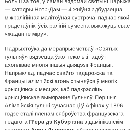
Больш за тое, у самай вядомай святыні Парыж
— катэдры Нотр-Дам — 4 жніўня адбудзецца
міжрэлігійная малітоўная сустрэча, падчас якой
прадстаўнікі ўсіх рэлігій сумесна выкажуць сваё
«жаданне міру».
Падрыхтоўка да мерапрыемстваў «Святых
гульняў» вядзецца ўжо некалькі гадоў і
ахоплівае многія іншыя дыяцэзіі Францыі.
Напрыклад, падчас свайго падарожжа па
Францыі алімпійскі агонь спыняўся ў многіх
хрысціянскіх месцах, каб падкрэсліць
хрысціянскае вымярэнне Гульняў. Першыя
Алімпійскія гульні сучаснасці ў Афінах у 1896
годзе сталі плёнам сяброўства французскага
педагога
П’ера дэ Кубэртэна
з дамініканскім
святаром
Анры Дыдонам
, аўтарам знакамітаг