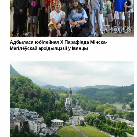
Адбылася юбілейная Х Парафіяда Мінска-
Магілёўскай архідыяцэзіі ў Івянцы