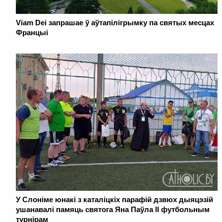
Viam Dei запрашае ў аўтапілігрымку па святых месцах
Францыі
У Слоніме юнакі з каталіцкіх парафій дзвюх дыяцэзій
ушанавалі памяць святога Яна Паўла ІІ футбольным
турнірам