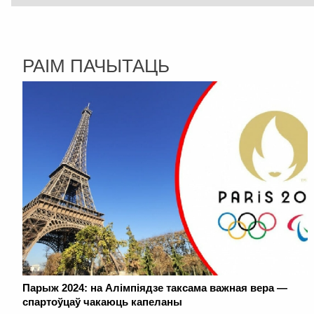
РАІМ ПАЧЫТАЦЬ
Парыж 2024: на Алімпіядзе таксама важная вера —
спартоўцаў чакаюць капеланы