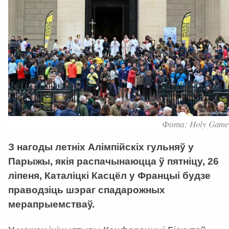
Фота: Holy Game
З нагоды летніх Алімпійскіх гульняў у
Парыжы, якія распачынаюцца ў пятніцу, 26
ліпеня, Каталіцкі Касцёл у Францыі будзе
праводзіць шэраг спадарожных
мерапрыемстваў.