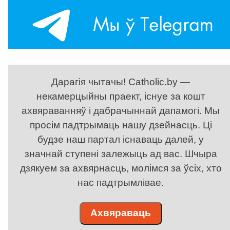
Дарагія чытачы! Catholic.by —
некамерцыйны праект, існуе за кошт
ахвяраванняў і дабрачыннай дапамогі. Мы
просім падтрымаць нашу дзейнасць. Ці
будзе наш партал існаваць далей, у
значнай ступені залежыць ад вас. Шчыра
дзякуем за ахвярнасць, молімся за ўсіх, хто
нас падтрымлівае.
Ахвяраваць