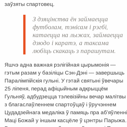
заўзяты спартовец.
З дзяцінства ён займаецца
футболам, тэнісам і рэгбі,
катаецца на лыжах, займаецца
дзюдо і каратэ, а таксама
любіць скакаць з парашутам.
Яшчэ адна важная рэлігійная цырымонія —
гэтым разам у базіліцы Сэн-Дэні — завершыць
Паралімпійскія гульні. У гэтай святыні ўвечары
25 ліпеня, перад афіцыйным адкрыццём
Гульняў, адбудзецца тэлевізійны вечар малітвы
з благаслаўленнем спартоўцаў і ўручэннем
Цудадзейнага медаліка ў памяць пра аб’яўленн
Маці Божай у іншым касцёле ў цэнтры Парыжа.