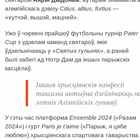
алімпійскага дэвізу
Citius, altius, fortius
—
«хутчэй, вышэй, мацней».
Ужо ў чэрвені прайшоў футбольны турнір
Pater
Cup
з удзелам каманд святароў, якія
ўдзельнічаюць у «Святых гульнях», а раней
былі забегі ад Нотр-Дам да іншых парыжскіх
касцёлаў.
Іншыя хрысціянскія канфесіі
таксама актыўна дзейнічаюць н
летніх Алімпійскіх гульняў.
У гэты час платформа
Ensemble 2024
(«Разам
2024») і гурт
Paris
je t’aime
(«Парыж, я цябе
люблю») хрысціянскага спартовага таварыства