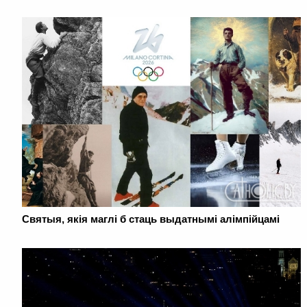
Святыя, якія маглі б стаць выдатнымі алімпійцамі