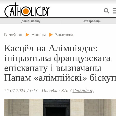
дашлі навіну
ахвяраваць
Галоўная
Навіны
Замежжа
Касцёл на Алімпіядзе:
ініцыятыва французскага
епіскапату і вызначаны
Папам «алімпійскі» біску
25.07.2024 13:13
Паводле: КАІ
/
Catholic.by