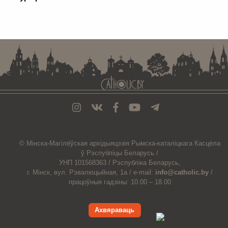
. . . . . . . . . . . . . . . . . . . . . . . . . . . . . . . . . . . . . . . . . . . . . . . . . . . . . . . . . . . . .
© Мiнска-Магiлёўская
архiдыяцэзiя
Рымска-каталіцкага
Касцёла
ў Рэспубліцы Беларусь /
УНП 101568363 /
Рэспубліка Беларусь,
г. Мінск, вул. Рэвалюцыйная, 1а /
e-mail:
info@catholic.by
/
працоўныя гадзіны: 10.00 – 18.00
Ахвяраваць