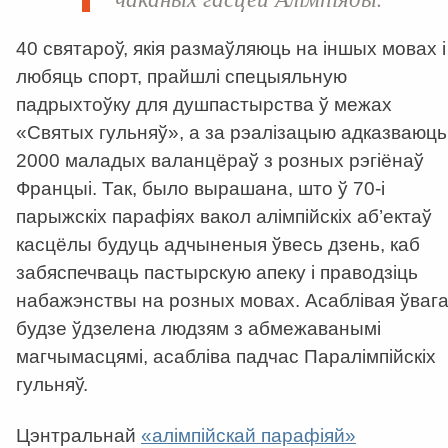
40 святароў, якія размаўляюць на іншых мовах і
любяць спорт, прайшлі спецыяльную
падрыхтоўку для душпастырства ў межах
«Святых гульняў», а за рэалізацыю адказваюць
2000 маладых валанцёраў з розных рэгіёнаў
Францыі. Так, было вырашана, што ў 70-і
парыжскіх парафіях вакол алімпійскіх аб’ектаў
касцёлы будуць адчыненыя ўвесь дзень, каб
забяспечваць пастырскую апеку і праводзіць
набажэнствы на розных мовах. Асаблівая ўваг
будзе ўдзелена людзям з абмежаванымі
магчымасцямі, асабліва падчас Паралімпійскіх
гульняў.
Цэнтральнай
«алімпійскай парафіяй»