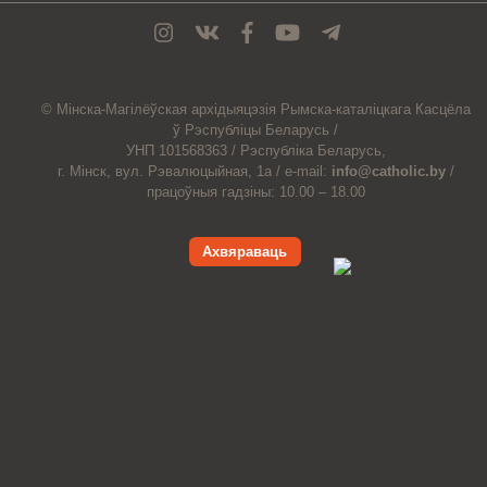
© Мiнска-Магiлёўская
архiдыяцэзiя
Рымска-каталіцкага
Касцёла
ў Рэспубліцы Беларусь /
УНП 101568363 /
Рэспубліка Беларусь,
г. Мінск, вул. Рэвалюцыйная, 1а /
e-mail:
info@catholic.by
/
працоўныя гадзіны: 10.00 – 18.00
Ахвяраваць