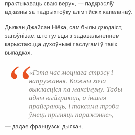
практыкаваць сваю веру», — падкрэсліў
адказны за падрыхтоўку алімпійскіх капеланаў.
Дыякан Джэйсан Ніёка, сам былы дзюдаіст,
запэўнівае, што гульцы з задавальненнем
карыстаюцца духоўнымі паслугамі ў такіх
выпадках.
«Гэта час моцнага стрэсу і
напружання. Кожны хоча
выкласціся па максімуму. Тады
адны выйграюць, а іншыя
прайграюць, і таксама трэба
ўмець прыняць паражэнне»,
— дадае французскі дыякан.