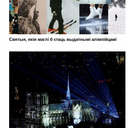
Святыя, якія маглі б стаць выдатнымі алімпійцамі