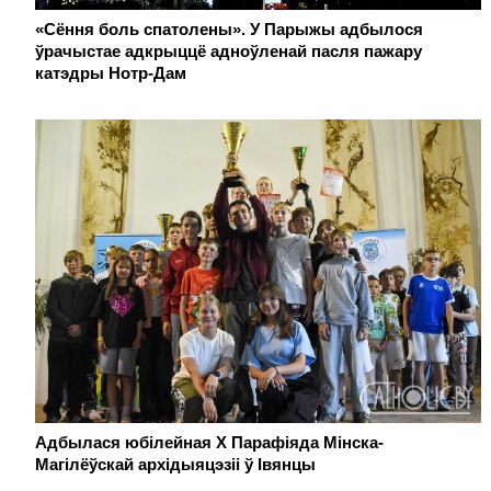
«Сёння боль спатолены». У Парыжы адбылося
ўрачыстае адкрыццё адноўленай пасля пажару
катэдры Нотр-Дам
Адбылася юбілейная Х Парафіяда Мінска-
Магілёўскай архідыяцэзіі ў Івянцы