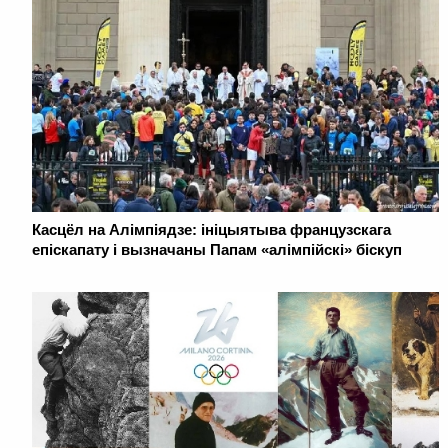
Касцёл на Алімпіядзе: ініцыятыва французскага
епіскапату і вызначаны Папам «алімпійскі» біскуп