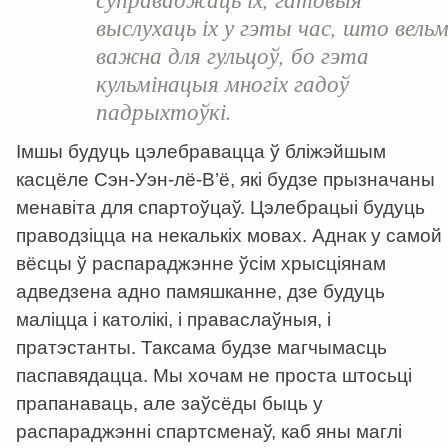
выслухаць іх у гэты час, што вельм
важна для гульцоў, бо гэта
кульмінацыя многіх гадоў
падрыхтоўкі.
Імшы будуць цэлебравацца ў бліжэйшым
касцёле Сэн-Уэн-лё-В’ё, які будзе прызначаны
менавіта для спартоўцаў. Цэлебрацыі будуць
праводзіцца на некалькіх мовах. Аднак у самой
вёсцы ў распараджэнне ўсім хрысціянам
адведзена адно памяшканне, дзе будуць
маліцца і католікі, і праваслаўныя, і
пратэстанты. Таксама будзе магчымасць
паспавядацца. Мы хочам не проста штосьці
прапанаваць, але заўсёды быць у
распараджэнні спартсменаў, каб яны маглі