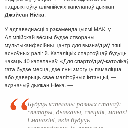
падрыхтоўку алімпійскіх капеланаў дыякан
Джэйсан Ніёка
.
У адпаведнасці з рэкамендацыямі МАК, у
Алімпійскай вёсцы будзе створаны
мультыканфесійны цэнтр для вызнаўцаў пяці
асноўных рэлігій. Каталіцкіх спартоўцаў будуць
чакаць 40 капеланаў. «Для спартоўцаў-католіка
гэта будзе месца, дзе яны змогуць памаліцца
або даверыць свае малітоўныя інтэнцыі, —
адзначыў дыякан Ніёка. —
Будуць капеланы розных станаў:
святары, дыяканы, свецкія, манахі
і манахіні, якія будуць
суправаджаць іх, гатовыя