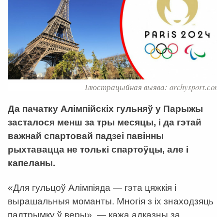
Ілюстрацыйная выява: archysport.co
Да пачатку Алімпійскіх гульняў у Парыжы
засталося менш за тры месяцы, і да гэтай
важнай спартовай падзеі павінны
рыхтавацца не толькі спартоўцы, але і
капеланы.
«Для гульцоў Алімпіяда — гэта цяжкія і
вырашальныя моманты. Многія з іх знаходзяць
падтрымку ў веры», — кажа адказны за