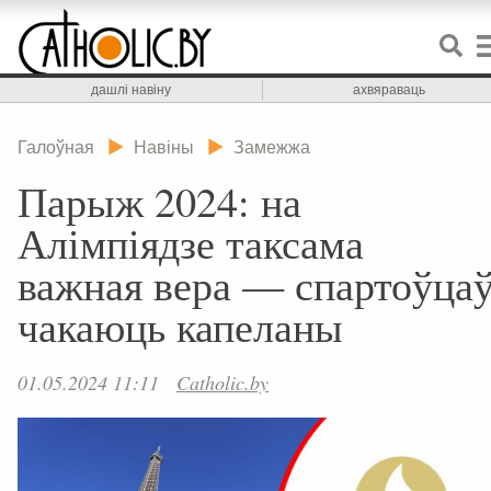
дашлі навіну
ахвяраваць
Галоўная
Навіны
Замежжа
Парыж 2024: на
Алімпіядзе таксама
важная вера — спартоўца
чакаюць капеланы
01.05.2024 11:11
Catholic.by