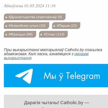
Абноўлена 01.05.2024 11:16
#Душпастырства спартсменаў (9)
#Алімпійскія гульні (10)
#Парыж (22)
#Францыя (98)
#Спорт (114)
Пры выкарыстанні матэрыялаў Catholic.by спасылка
абавязковая. Калі ласка, азнаёмцеся з
умовамі
выкарыстання
Дарагія чытачы! Catholic.by —