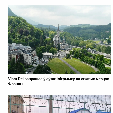
Viam Dei запрашае ў аўтапілігрымку па святых месцах
Францыі