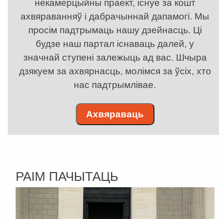
некамерцыйны праект, існуе за кошт
ахвяраванняў і дабрачыннай дапамогі. Мы
просім падтрымаць нашу дзейнасць. Ці
будзе наш партал існаваць далей, у
значнай ступені залежыць ад вас. Шчыра
дзякуем за ахвярнасць, молімся за ўсіх, хто
нас падтрымлівае.
Ахвяраваць
РАІМ ПАЧЫТАЦЬ