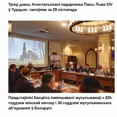
Трэці дзень Апостальскага падарожжа Папы Льва XIV
ў Турцыю: галоўнае за 29 лістапада
Прадстаўнікі Касцёла павіншавалі мусульманаў з 425-
годдзем мінскай мячэці і 30-годдзем мусульманскага
аб’яднання ў Беларусі