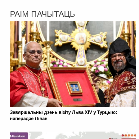
РАІМ ПАЧЫТАЦЬ
Завяршальны дзень візіту Льва XIV у Турцыю:
наперадзе Ліван