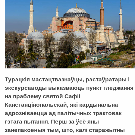
Турэцкія мастацтвазнаўцы, рэстаўратары і
экскурсаводы выказваюць пункт гледжання
на праблему святой Сафіі
Канстанцінопальскай, які кардынальна
адрозніваецца ад палітычных трактовак
гэтага пытання. Перш за ўсё яны
занепакоеныя тым, што, калі старажытны