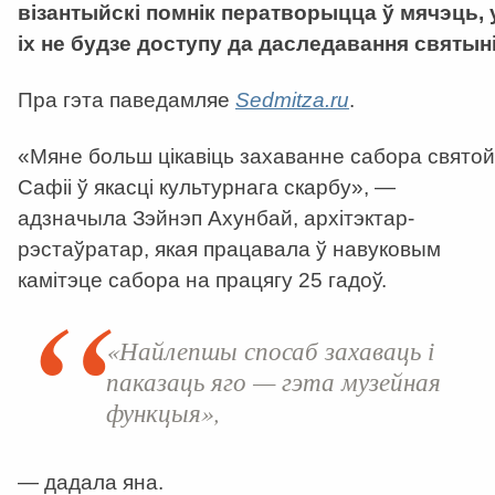
візантыйскі помнік ператворыцца ў мячэць, 
іх не будзе доступу да даследавання святыні
Пра гэта паведамляе
Sedmitza.ru
.
«Мяне больш цікавіць захаванне сабора святой
Сафіі ў якасці культурнага скарбу», —
адзначыла Зэйнэп Ахунбай, архітэктар-
рэстаўратар, якая працавала ў навуковым
камітэце сабора на працягу 25 гадоў.
«Найлепшы спосаб захаваць і
паказаць яго — гэта музейная
функцыя»,
— дадала яна.