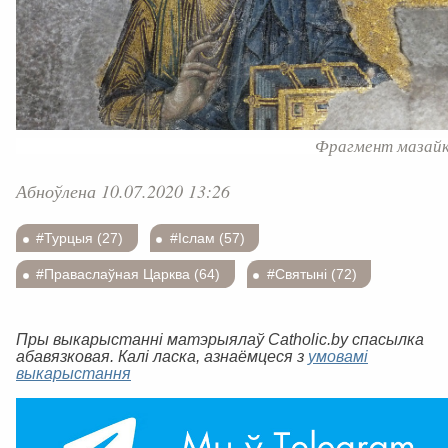
Фрагмент мазайк
Абноўлена 10.07.2020 13:26
#Турцыя (27)
#Іслам (57)
#Праваслаўная Царква (64)
#Святыні (72)
Пры выкарыстанні матэрыялаў Catholic.by спасылка
абавязковая. Калі ласка, азнаёмцеся з
умовамі
выкарыстання