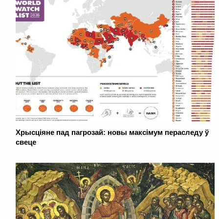
Хрысціяне пад пагрозай: новы максімум пераследу ў
свеце