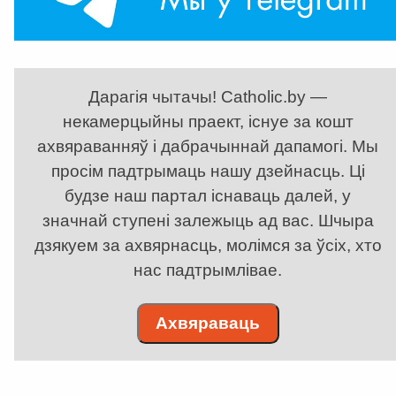
Дарагія чытачы! Catholic.by —
некамерцыйны праект, існуе за кошт
ахвяраванняў і дабрачыннай дапамогі. Мы
просім падтрымаць нашу дзейнасць. Ці
будзе наш партал існаваць далей, у
значнай ступені залежыць ад вас. Шчыра
дзякуем за ахвярнасць, молімся за ўсіх, хто
нас падтрымлівае.
Ахвяраваць