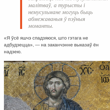
малітваў, а турысты і
немусульмане могуць быць
абмежаваныя ў пэўныя
моманты.
«Я ўсё яшчэ спадзяюся, што гэтага не
адбудзецца», — на заканчэнне выказаў ён
надзею.