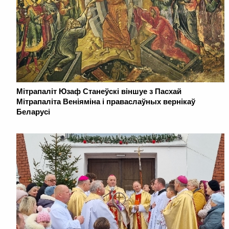
Мітрапаліт Юзаф Станеўскі віншуе з Пасхай
Мітрапаліта Веніяміна і праваслаўных вернікаў
Беларусі