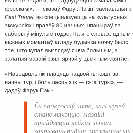
«Мы не ведаем, што адбудзецца з мазаікамі і
фрэскамі», — сказаў Фарук Пэкін, заснавальнік
Fest Travel
, які спецыялізуецца на культурных
экскурсіях і правёў 80 начных шпацыраў па
саборы ў мінулым годзе. Па яго словах, адным 
важных момантаў агляду будынка ноччу было
тое, што купал выглядаў яшчэ большым, а
залатыя мазаікі ззялі ярчэй у цьмяным святле.
«Наведвальнікі плацяць падвойны кошт за
начны тур, і большасць з іх — гэта туркі», —
дадаў Фарук Пэкін.
Ён падкрэсліў, што, калі музей
стане мячэццю, мазаікі
прыйдзецца нейкім чынам
закрываць падчас мусульманскіх