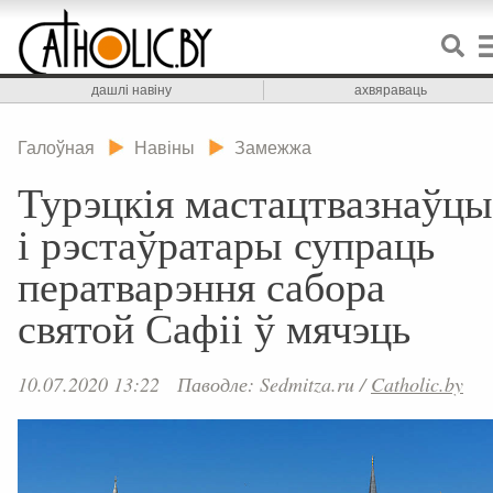
дашлі навіну
ахвяраваць
Галоўная
Навіны
Замежжа
Турэцкія мастацтвазнаўцы
і рэстаўратары супраць
ператварэння сабора
святой Сафіі ў мячэць
10.07.2020 13:22
Паводле: Sedmitza.ru
/
Catholic.by