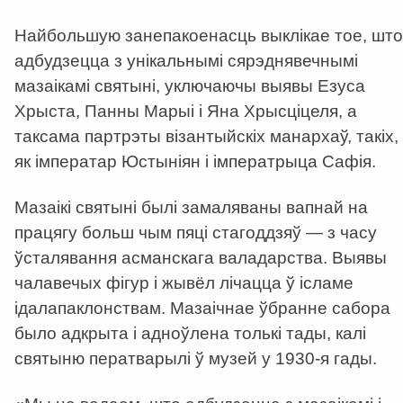
Найбольшую занепакоенасць выклікае тое, што
адбудзецца з унікальнымі сярэднявечнымі
мазаікамі святыні, уключаючы выявы Езуса
Хрыста, Панны Марыі і Яна Хрысціцеля, а
таксама партрэты візантыйскіх манархаў, такіх,
як імператар Юстыніян і імператрыца Сафія.
Мазаікі святыні былі замаляваны вапнай на
працягу больш чым пяці стагоддзяў — з часу
ўсталявання асманскага валадарства. Выявы
чалавечых фігур і жывёл лічацца ў ісламе
ідалапаклонствам. Мазаічнае ўбранне сабора
было адкрыта і адноўлена толькі тады, калі
святыню ператварылі ў музей у 1930-я гады.