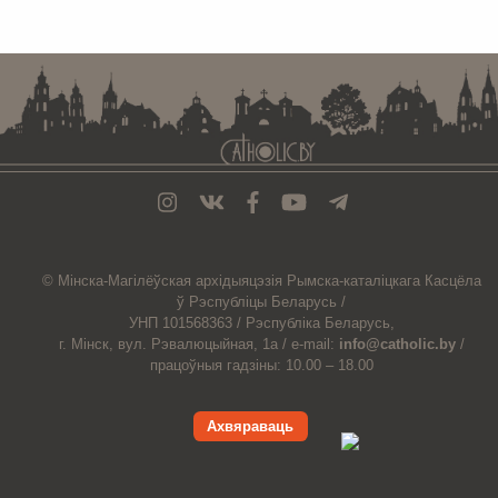
. . . . . . . . . . . . . . . . . . . . . . . . . . . . . . . . . . . . . . . . . . . . . . . . . . . . . . . . . . . . .
© Мiнска-Магiлёўская
архiдыяцэзiя
Рымска-каталіцкага
Касцёла
ў Рэспубліцы Беларусь /
УНП 101568363 /
Рэспубліка Беларусь,
г. Мінск, вул. Рэвалюцыйная, 1а /
e-mail:
info@catholic.by
/
працоўныя гадзіны: 10.00 – 18.00
Ахвяраваць