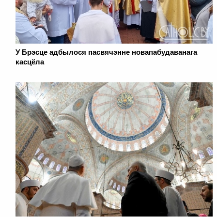
У Брэсце адбылося пасвячэнне новапабудаванага
касцёла