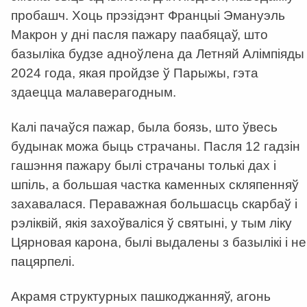
пробашч. Хоць прэзідэнт Францыі Эмануэль
Макрон у дні пасля пажару паабяцаў, што
базыліка будзе адноўлена да Летняй Алімпіяды
2024 года, якая пройдзе ў Парыжы, гэта
здаецца малаверагодным.
Калі пачаўся пажар, была боязь, што ўвесь
будынак можа быць страчаны. Пасля 12 гадзін
гашэння пажару былі страчаны толькі дах і
шпіль, а большая частка каменных скляпенняў
захавалася. Пераважная большасць скарбаў і
рэліквій, якія захоўваліся ў святыні, у тым ліку
Цярновая карона, былі выдалены з базылікі і не
пацярпелі.
Акрамя структурных пашкоджанняў, агонь