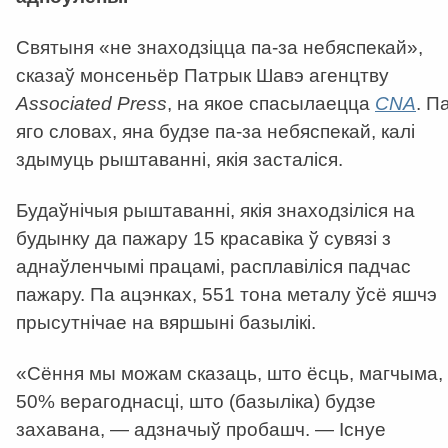
Святыня «не знаходзіцца па-за небяспекай»,
сказаў монсеньёр Патрык Шавэ агенцтву
Associated Press
, на якое спасылаецца
CNA
. П
яго словах, яна будзе па-за небяспекай, калі
здымуць рыштаванні, якія засталіся.
Будаўнічыя рыштаванні, якія знаходзіліся на
будынку да пажару 15 красавіка ў сувязі з
аднаўленчымі працамі, расплавіліся падчас
пажару. Па ацэнках, 551 тона металу ўсё яшчэ
прысутнічае на вяршыні базылікі.
«Сёння мы можам сказаць, што ёсць, магчыма,
50% верагоднасці, што (базыліка) будзе
захавана, — адзначыў пробашч. — Існуе