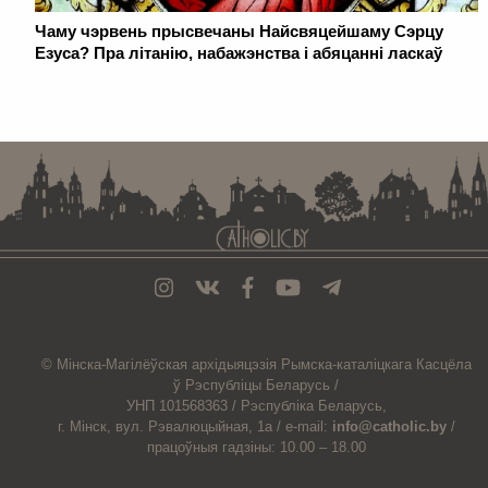
Чаму чэрвень прысвечаны Найсвяцейшаму Сэрцу
Езуса? Пра літанію, набажэнства і абяцанні ласкаў
. . . . . . . . . . . . . . . . . . . . . . . . . . . . . . . . . . . . . . . . . . . . . . . . . . . . . . . . . . . . .
© Мiнска-Магiлёўская
архiдыяцэзiя
Рымска-каталіцкага
Касцёла
ў Рэспубліцы Беларусь /
УНП 101568363 /
Рэспубліка Беларусь,
г. Мінск, вул. Рэвалюцыйная, 1а /
e-mail:
info@catholic.by
/
працоўныя гадзіны: 10.00 – 18.00