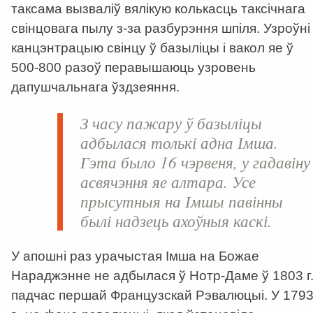
таксама вызваліў вялікую колькасць таксічнага
свінцовага пылу з-за разбурэння шпіля. Узроўні
канцэнтрацыю свінцу ў базыліцы і вакол яе ў
500-800 разоў перавышаюць узровень
дапушчальнага ўздзеяння.
З часу пажару ў базыліцы
адбылася толькі адна Імша.
Гэта было 16 чэрвеня, у гадавіну
асвячэння яе алтара. Усе
прысутныя на Імшы павінны
былі надзець ахоўныя каскі.
У апошні раз урачыстая Імша на Божае
Нараджэнне не адбылася ў Нотр-Даме ў 1803 г.
падчас першай Французскай Рэвалюцыі. У 179