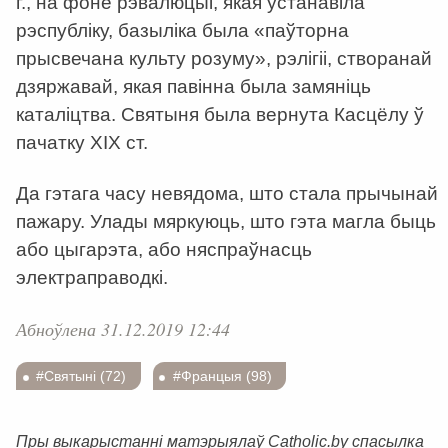
г., на фоне рэвалюцыі, якая ўстанавіла
рэспубліку, базыліка была «паўторна
прысвечана культу розуму», рэлігіі, створанай
дзяржавай, якая павінна была замяніць
каталіцтва. Святыня была вернута Касцёлу ў
пачатку ХІХ ст.
Да гэтага часу невядома, што стала прычынай
пажару. Улады мяркуюць, што гэта магла быць
або цыгарэта, або няспраўнасць
электраправодкі.
Абноўлена 31.12.2019 12:44
#Святыні (72)
#Францыя (98)
Пры выкарыстанні матэрыялаў Catholic.by спасылка