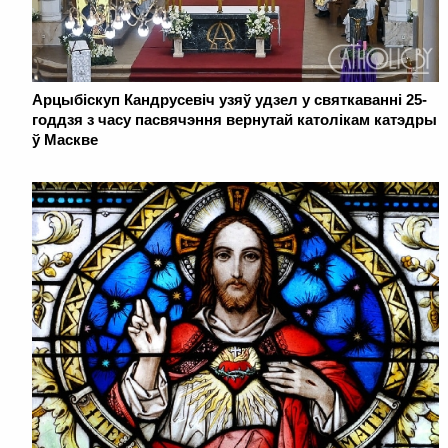
Арцыбіскуп Кандрусевіч узяў удзел у святкаванні 25-
годдзя з часу пасвячэння вернутай католікам катэдры
ў Маскве