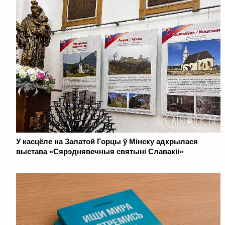
У касцёле на Залатой Горцы ў Мінску адкрылася
выстава «Сярэднявечныя святыні Славакіі»