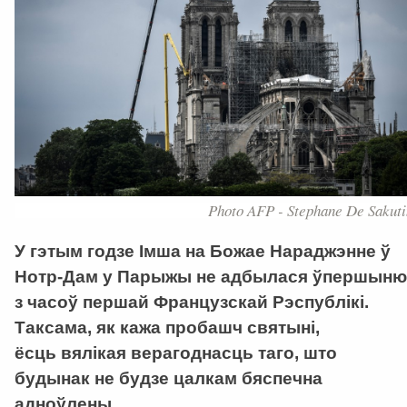
Photo AFP - Stephane De Sakuti
У гэтым годзе Імша на Божае Нараджэнне ў
Нотр-Дам у Парыжы не адбылася ўпершыню
з часоў першай Французскай Рэспублікі.
Таксама, як кажа пробашч святыні,
ёсць вялікая верагоднасць таго, што
будынак не будзе цалкам бяспечна
адноўлены.