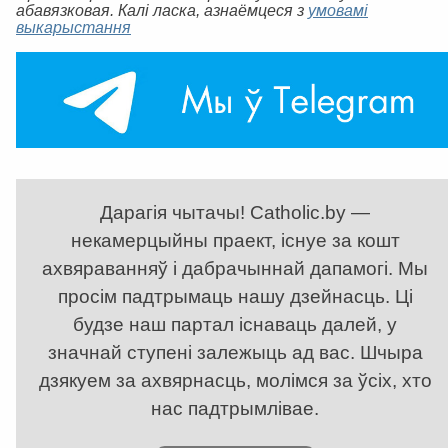
абавязковая. Калі ласка, азнаёмцеся з
умовамі
выкарыстання
Дарагія чытачы! Catholic.by —
некамерцыйны праект, існуе за кошт
ахвяраванняў і дабрачыннай дапамогі. Мы
просім падтрымаць нашу дзейнасць. Ці
будзе наш партал існаваць далей, у
значнай ступені залежыць ад вас. Шчыра
дзякуем за ахвярнасць, молімся за ўсіх, хто
нас падтрымлівае.