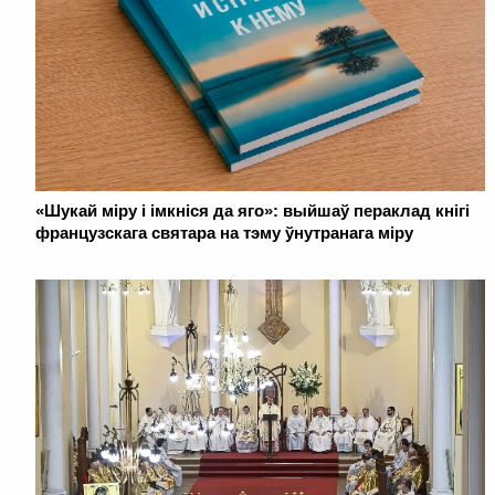
«Шукай міру і імкніся да яго»: выйшаў пераклад кнігі
французскага святара на тэму ўнутранага міру