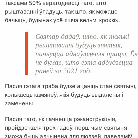
таксама 50% верагоднасці таго, што
рыштаванні ўпадуць, так што, як можаце
бачыць, будынак усё яшчэ вельмі крохкі».
Святар дадаў, што, як толькі
рыштаванні будуць знятыя,
пачнуцца аднаўленчыя працы. Ён
не думае, што гэта адбудзецца
раней за 2021 год.
Пасля гэтага трэба будзе ацаніць стан святыні,
колькасць камянёў, якія будуць выдалены і
заменены.
Пасля таго, як пачнецца рэканструкцыя,
пройдзе каля трох гадоў, перш чым святыня
зможа быць адчынена для людзей, паведаміў