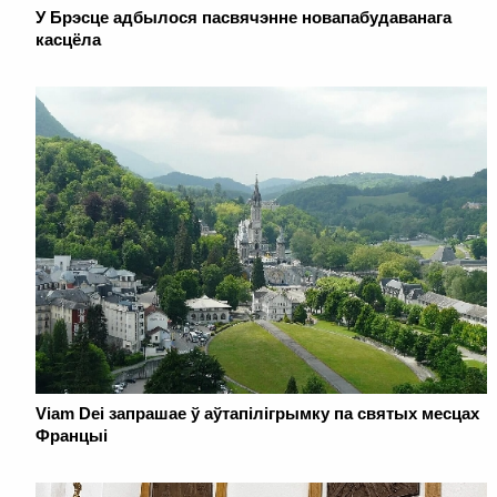
У Брэсце адбылося пасвячэнне новапабудаванага
касцёла
Viam Dei запрашае ў аўтапілігрымку па святых месцах
Францыі