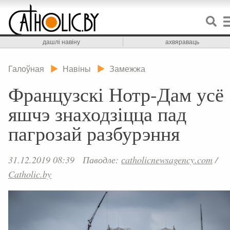
дашлі навіну
ахвяраваць
Галоўная
Навіны
Замежжа
Французскі Нотр-Дам усё
яшчэ знаходзіцца пад
пагрозай разбурэння
31.12.2019 08:39
Паводле:
сatholicnewsagency.com
/
Catholic.by