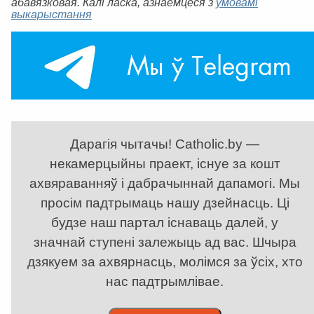
абавязковая. Калі ласка, азнаёмцеся з
умовамі
выкарыстання
Дарагія чытачы! Catholic.by —
некамерцыйны праект, існуе за кошт
ахвяраванняў і дабрачыннай дапамогі. Мы
просім падтрымаць нашу дзейнасць. Ці
будзе наш партал існаваць далей, у
значнай ступені залежыць ад вас. Шчыра
дзякуем за ахвярнасць, молімся за ўсіх, хто
нас падтрымлівае.