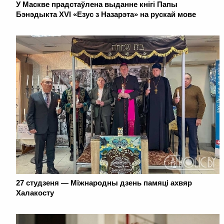
У Маскве прадстаўлена выданне кнігі Папы
Бэнэдыкта XVI «Езус з Назарэта» на рускай мове
27 студзеня — Міжнародны дзень памяці ахвяр
Халакосту