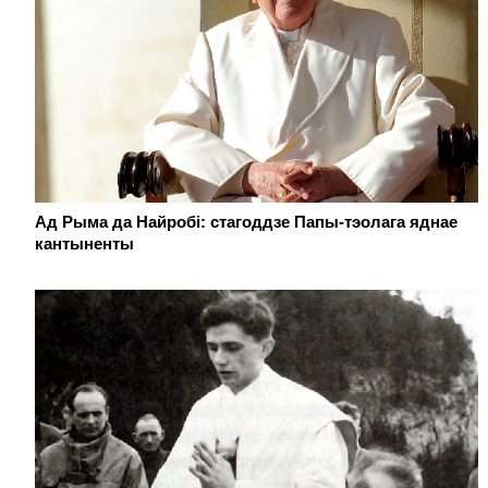
Ад Рыма да Найробі: стагоддзе Папы-тэолага яднае
кантыненты