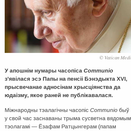
© Vatican Medi
У апошнім нумары часопіса
Communio
з’явілася эсэ Папы на пенсіі Бэнэдыкта XVI,
прысвечанае адносінам хрысціянства да
юдаізму, якое раней не публікавалася.
Міжнародны тэалагічны часопіс
Communio
быў
у свой час заснаваны трыма сусветна вядомым
тэолагамі — Ёзафам Ратцынгерам (папам