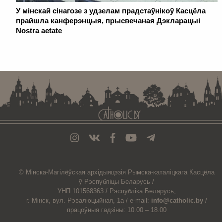
У мінскай сінагозе з удзелам прадстаўнікоў Касцёла
прайшла канферэнцыя, прысвечаная Дэкларацыі
Nostra aetate
. . . . . . . . . . . . . . . . . . . . . . . . . . . . . . . . . . . . . . . . . . . . . . . . . . . . . . . . . . . . .
© Мiнска-Магiлёўская
архiдыяцэзiя
Рымска-каталіцкага
Касцёла
ў Рэспубліцы Беларусь /
УНП 101568363 /
Рэспубліка Беларусь,
г. Мінск, вул. Рэвалюцыйная, 1а /
e-mail:
info@catholic.by
/
працоўныя гадзіны: 10.00 – 18.00