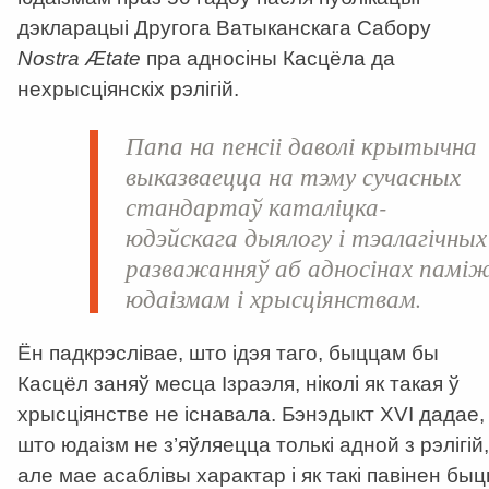
дэкларацыі Другога Ватыканскага Сабору
Nostra Ætate
пра адносіны Касцёла да
нехрысціянскіх рэлігій.
Папа на пенсіі даволі крытычна
выказваецца на тэму сучасных
стандартаў каталіцка-
юдэйскага дыялогу і тэалагічных
разважанняў аб адносінах памі
юдаізмам і хрысціянствам.
Ён падкрэслівае, што ідэя таго, быццам бы
Касцёл заняў месца Ізраэля, ніколі як такая ў
хрысціянстве не існавала. Бэнэдыкт XVI дадае,
што юдаізм не з’яўляецца толькі адной з рэлігій,
але мае асаблівы характар і як такі павінен быц