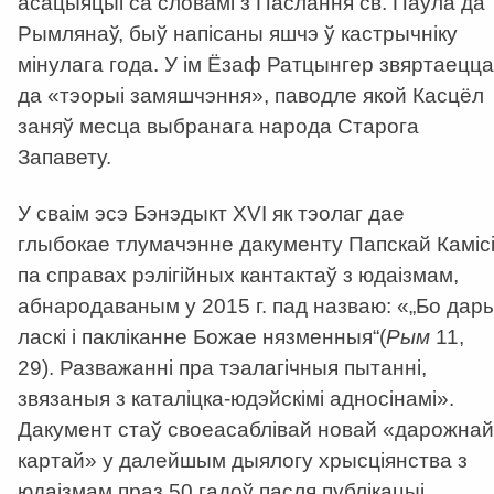
асацыяцыі са словамі з Паслання св. Паўла да
Рымлянаў, быў напісаны яшчэ ў кастрычніку
мінулага года. У ім Ёзаф Ратцынгер звяртаецца
да «тэорыі замяшчэння», паводле якой Касцёл
заняў месца выбранага народа Старога
Запавету.
У сваім эсэ Бэнэдыкт XVI як тэолаг дае
глыбокае тлумачэнне дакументу Папскай Камісі
па справах рэлігійных кантактаў з юдаізмам,
абнародаваным у 2015 г. пад назваю: «„Бо дар
ласкі і пакліканне Божае нязменныя“(
Рым
11,
29). Разважанні пра тэалагічныя пытанні,
звязаныя з каталіцка-юдэйскімі адносінамі».
Дакумент стаў своеасаблівай новай «дарожнай
картай» у далейшым дыялогу хрысціянства з
юдаізмам праз 50 гадоў пасля публікацыі