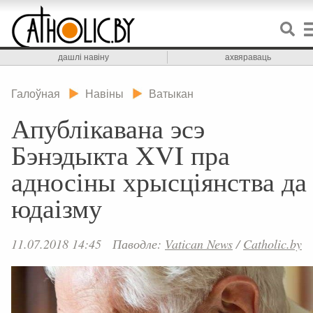
дашлі навіну
ахвяраваць
Галоўная
Навіны
Ватыкан
Апублікавана эсэ
Бэнэдыкта XVI пра
адносіны хрысціянства да
юдаізму
11.07.2018 14:45
Паводле:
Vatican News
/
Catholic.by