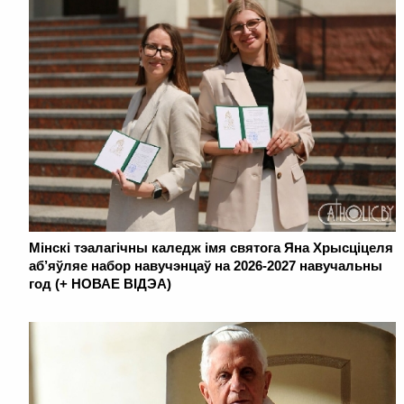
Мінскі тэалагічны каледж імя святога Яна Хрысціцеля
аб’яўляе набор навучэнцаў на 2026-2027 навучальны
год (+ НОВАЕ ВІДЭА)