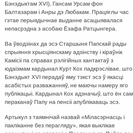
Бэнэдыктам XVI), Гансам Урсам фон
Балтазарам і Анры дэ Любакам. Працяглы час
гэтае перыядычнае выданне асацыявалася
непасрэдна з асобаю Ёзафа Ратцынгера.
Ва ўводзінах да эсэ Старшыня Папскай рады
спрыяння хрысціянскаму адзінству і кіраўнік
Камісіі па справах рэлігійных кантактаў з
юдаізмам кардынал Курт Кох падкрэслівае, што
Бэнэдыкт XVI перадаў яму тэкст эсэ ў якасці
асабістых разважанняў, не маючы намеру яго
публікацыі. Кардынал Кох адзначыў, што ён сам
пераканаў Папу на пенсіі апублікаваць эсэ.
Артыкул з таямнічай назвай «Міласэрнасць і
пакліканне без перагляду», якая выклікае