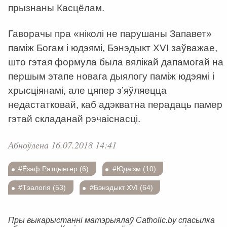
прызнаны Касцёлам.
Гаворачы пра «ніколі не парушаны Запавет»
паміж Богам і юдэямі, Бэнэдыкт XVI заўважае,
што гэтая формула была вялікай дапамогай на
першым этапе новага дыялогу паміж юдэямі і
хрысціянамі, але цяпер з’яўляецца
недастатковай, каб адэкватна перадаць памер
гэтай складанай рэчаіснасці.
Абноўлена 16.07.2018 14:41
#Ёзаф Ратцынгер (6)
#Юдаізм (10)
#Тэалогія (53)
#Бэнэдыкт XVI (64)
Пры выкарыстанні матэрыялаў Catholic.by спасылка