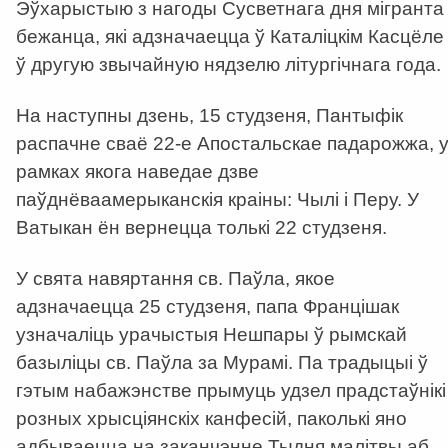
Эўхарыстыю з нагоды Сусветнага дня мігранта 
бежанца, які адзначаецца ў Каталіцкім Касцёле
ў другую звычайную нядзелю літургічнага года.
На наступны дзень, 15 студзеня, Пантыфік
распачне сваё 22-е Апостальскае падарожжа, 
рамках якога наведае дзве
паўднёваамерыканскія краіны: Чылі і Перу. У
Ватыкан ён вернецца толькі 22 студзеня.
У свята навяртання св. Паўла, якое
адзначаецца 25 студзеня, папа Францішак
узначаліць урачыстыя Нешпары ў рымскай
базыліцы св. Паўла за Мурамі. Па традыцыі ў
гэтым набажэнстве прымуць удзел прадстаўнікі
розных хрысціянскіх канфесій, паколькі яно
адбываецца на заканчэнне Тыдня малітвы аб