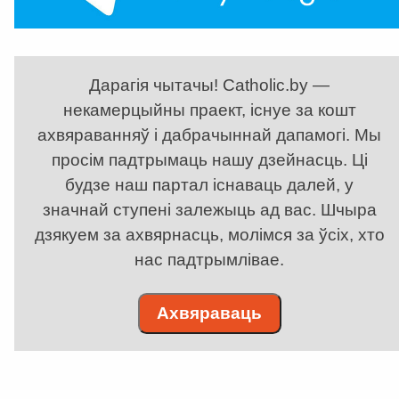
Дарагія чытачы! Catholic.by —
некамерцыйны праект, існуе за кошт
ахвяраванняў і дабрачыннай дапамогі. Мы
просім падтрымаць нашу дзейнасць. Ці
будзе наш партал існаваць далей, у
значнай ступені залежыць ад вас. Шчыра
дзякуем за ахвярнасць, молімся за ўсіх, хто
нас падтрымлівае.
Ахвяраваць