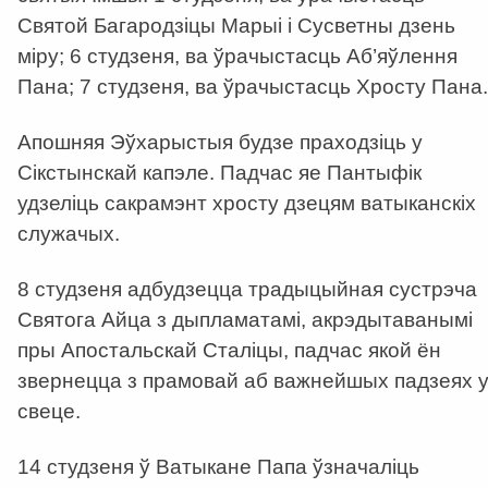
Святой Багародзіцы Марыі і Сусветны дзень
міру; 6 студзеня, ва ўрачыстасць Аб’яўлення
Пана; 7 студзеня, ва ўрачыстасць Хросту Пана.
Апошняя Эўхарыстыя будзе праходзіць у
Сікстынскай капэле. Падчас яе Пантыфік
удзеліць сакрамэнт хросту дзецям ватыканскіх
служачых.
8 студзеня адбудзецца традыцыйная сустрэча
Святога Айца з дыпламатамі, акрэдытаванымі
пры Апостальскай Сталіцы, падчас якой ён
звернецца з прамовай аб важнейшых падзеях 
свеце.
14 студзеня ў Ватыкане Папа ўзначаліць