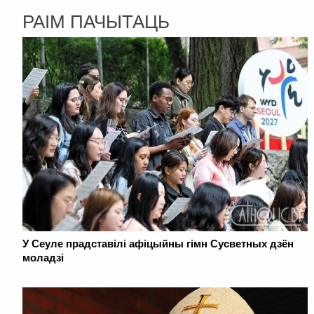
РАІМ ПАЧЫТАЦЬ
У Сеуле прадставілі афіцыйны гімн Сусветных дзён
моладзі