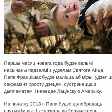
Першы месяц новага года будзе вельмі
насычаны падзеямі з удзелам Святога Айца.
Папа Францішак будзе маліцца аб міры, удзеліц
сакрамэнт хросту дзецям, сустрэнецца з
дыпламатамі і наведае Лацінскую Амерыку.
На пачатку 2018 г. Папа будзе цэлебраваць
святыя Імшы: 1 студзеня, ва ўрачыстасць