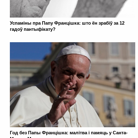
Успаміны пра Папу Францішка: што ён зрабіў за 12
гадоў пантыфікату?
Год без Папы Францішка: малітва і памяць у Санта-