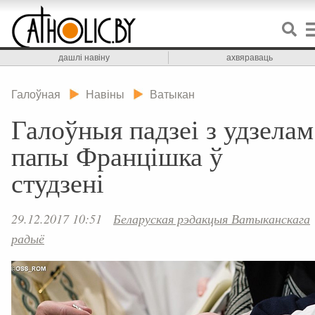
дашлі навіну
ахвяраваць
Галоўная
Навіны
Ватыкан
Галоўныя падзеі з удзелам
папы Францішка ў
студзені
29.12.2017 10:51
Беларуская рэдакцыя Ватыканскага
радыё