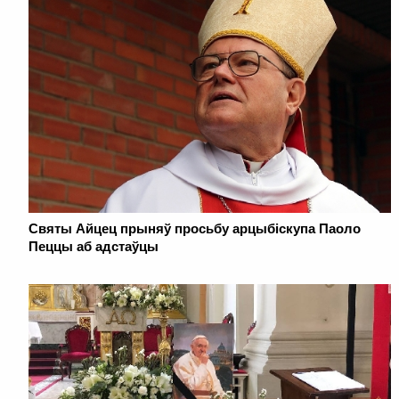
Святы Айцец прыняў просьбу арцыбіскупа Паоло
Пеццы аб адстаўцы