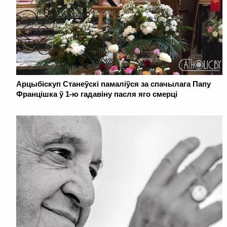
Арцыбіскуп Станеўскі памаліўся за спачылага Папу
Францішка ў 1-ю гадавіну пасля яго смерці