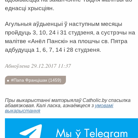
еднасці хрысціян.
Агульныя аўдыенцыі ў наступным месяцы
пройдуць 3, 10, 24 і 31 студзеня, а сустрэчы на
малітве «Анёл Панскі» на плошчы св. Пятра
адбудуцца 1, 6, 7, 14 і 28 студзеня.
Абноўлена 29.12.2017 11:37
#Папа Францішак (1459)
Пры выкарыстанні матэрыялаў Catholic.by спасылка
абавязковая. Калі ласка, азнаёмцеся з
умовамі
выкарыстання