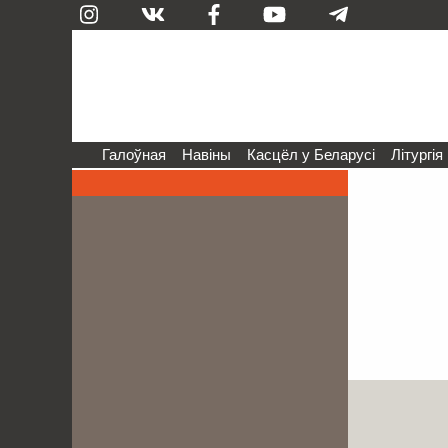
Галоўная
Навіны
Касцёл у Беларусі
Літургія