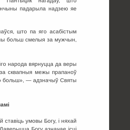
у. Пантыфік нагадаў, што
анчыны падарыла надзею яе
аўся, што па яго асабістым
ны больш смелыя за мужчын,
йго народа вярнуцца да веры
й за сквапныя межы прапаноў
чэ больш», — адзначыў Святы
намі
 ставіць умовы Богу, і няхай
Даверыцца Богу азначае ісці