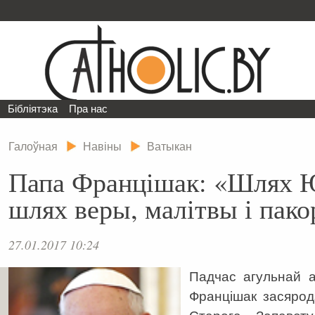
Бібліятэка
Пра нас
Галоўная
Навіны
Ватыкан
Папа Францішак: «Шлях 
шлях веры, малітвы і пак
27.01.2017 10:24
Падчас агульнай 
Францішак засяро