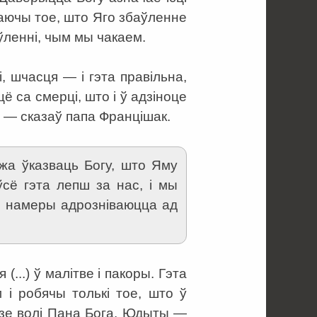
маючы тое, што Яго збаўленне
ўленні, чым мы чакаем.
, шчасця — і гэта правільна,
 са смерці, што і ў адзіноце
 — сказаў папа Францішак.
жа ўказваць Богу, што Яму
сё гэта лепш за нас, і мы
о намеры адрозніваюцца ад
..) ў малітве і пакоры. Гэта
 і робячы толькі тое, што ў
озе волі Пана Бога. Юдыты —