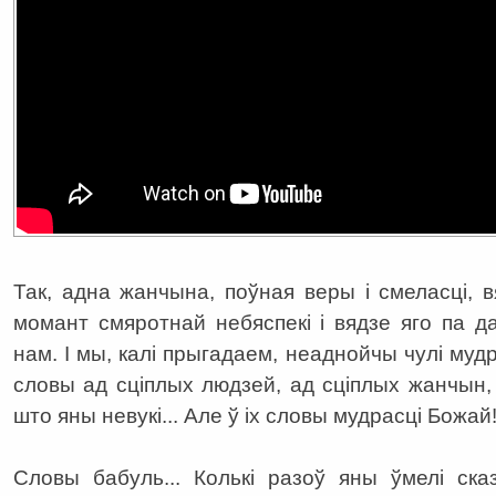
Так, адна жанчына, поўная веры і смеласці, 
момант смяротнай небяспекі і вядзе яго па да
нам. І мы, калі прыгадаем, неаднойчы чулі му
словы ад сціплых людзей, ад сціплых жанчын, п
што яны невукі... Але ў іх словы мудрасці Божай
Словы бабуль... Колькі разоў яны ўмелі ск