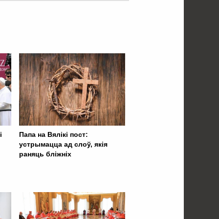
і
Папа на Вялікі пост:
устрымацца ад слоў, якія
раняць бліжніх