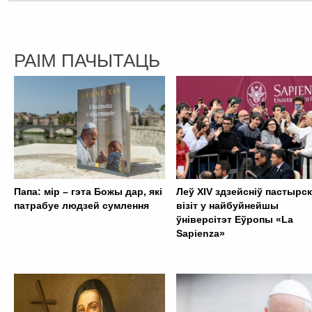
РАІМ ПАЧЫТАЦЬ
Папа: мір – гэта Божы дар, які
Леў XIV здзейсніў пастырск
патрабуе людзей сумлення
візіт у найбуйнейшы
ўніверсітэт Еўропы «La
Sapienza»