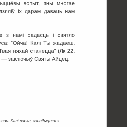
жыццёвы вопыт, яны многае
дзяліў іх дарам даваць нам
е з намі радасць і святло
уса: “Ойча! Калі Ты жадаеш,
Твая няхай станецца” (Лк 22,
і», — заключыў Святы Айцец.
ая. Калі ласка, азнаёмцеся з