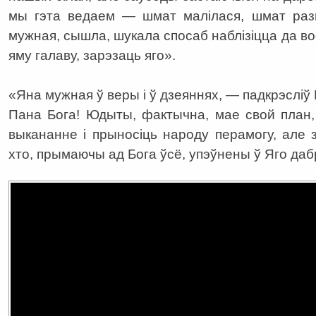
мы гэта ведаем — шмат малілася, шмат разм
мужная, сышла, шукала спосаб наблізіцца да во
яму галаву, зарэзаць яго».
«Яна мужная ў веры і ў дзеяннях, — падкрэсліў
Пана Бога! Юдыты, фактычна, мае свой план,
выкананне і прыносіць народу перамогу, але з
хто, прымаючы ад Бога ўсё, упэўнены ў Яго даб