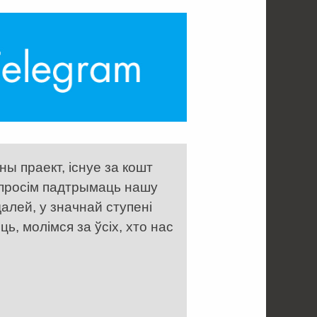
ы праект, існуе за кошт
 просім падтрымаць нашу
алей, у значнай ступені
, молімся за ўсіх, хто нас