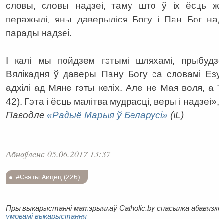
словы, словы надзеі, таму што ў іх ёсць 
перажылі, яны даверыліся Богу і Пан Бог на
парады надзеі.
І калі мы пойдзем гэтымі шляхамі, прыбудз
Вялікадня ў даверы Пану Богу са словамі Ез
адхілі ад Мяне гэты келіх. Але не Мая воля, а 
42). Гэта і ёсць малітва мудрасці, веры і надзе
Паводле
«Радыё Марыя ў Беларусі»
(IL)
Абноўлена 05.06.2017 13:37
#Святы Айцец (226)
Пры выкарыстанні матэрыялаў Catholic.by спасылка абавязков
умовамі выкарыстання