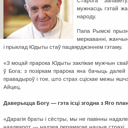
Старога Запавет
мужнасць гэтай ж
народу.
Папа Рымскі прызн
меркаванні, жанчы
і прыклад Юдыты стаў пацвярджэннем гэтаму.
«З моцай прарока Юдыты заклікае мужчын сва
ў Бога; з позіркам прарока яна бачыць дале
правадыроў і тое, што страх сціскае межы яш
Айцец.
Даверыцца Богу — гэта ісці згодна з Яго пла
«Дарагія браты і сёстры, мы не павінны надалей
наадварот — надзея перамагае нашыя страхі. 