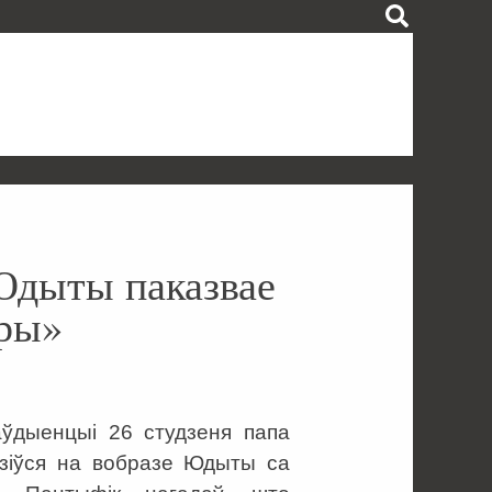
Юдыты паказвае
оры»
аўдыенцыі 26 студзеня папа
дзіўся на вобразе Юдыты са