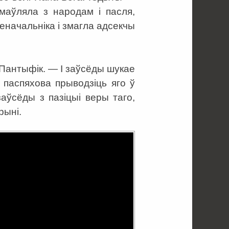
аўляла з народам і пасля,
еначальніка і змагла адсекчы
 Пантыфік. — І заўсёды шукае
 паспяхова прыводзіць яго ў
аўсёды з пазіцыі веры таго,
рыні.