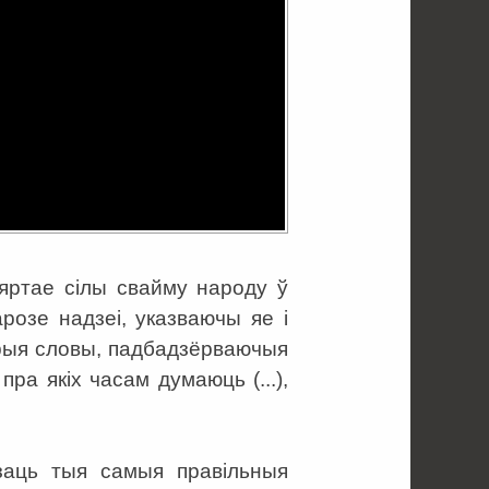
вяртае сілы свайму народу ў
розе надзеі, указваючы яе і
дрыя словы, падбадзёрваючыя
ра якіх часам думаюць (...),
!
азаць тыя самыя правільныя