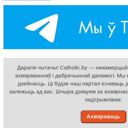
Дарагія чытачы! Catholic.by — некамерцыйн
ахвяраванняў і дабрачыннай дапамогі. Мы
дзейнасць. Ці будзе наш партал існаваць д
залежыць ад вас. Шчыра дзякуем за ахвярнасць
падтрымлівае.
Ахвяраваць