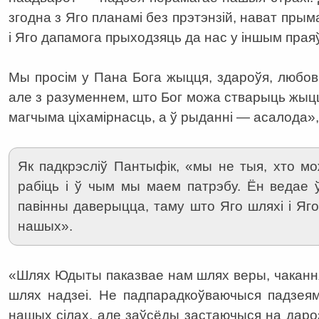
згодна з Яго планамі без прэтэнзій, нават пры
і Яго дапамога прыходзяць да нас у іншым прая
Мы просім у Пана Бога жыцця, здароўя, любові
але з разуменнем, што Бог можа стварыць жыццё
магчыма ціхамірнасць, а ў рыданні — асалода»,
Як падкрэсліў Пантыфік, «мы не тыя, хто мо
рабіць і ў чым мы маем патрэбу. Ён ведае ў
павінны даверыцца, таму што Яго шляхі і Яг
нашых».
«Шлях Юдыты паказвае нам шлях веры, чакання (.
шлях надзеі. Не падпарадкоўваючыся падзеям
нашых сілах, але заўсёды застаючыся на дар