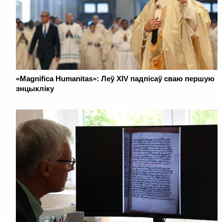
«Magnifica Humanitas»: Леў XIV падпісаў сваю першую
энцыкліку