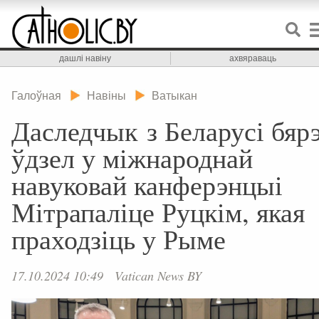
дашлі навіну
ахвяраваць
Галоўная
Навіны
Ватыкан
Даследчык з Беларусі бяр
ўдзел у міжнароднай
навуковай канферэнцыі
Мітрапаліце Руцкім, якая
праходзіць у Рыме
17.10.2024 10:49
Vatican News BY