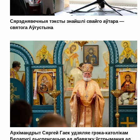
Сярэднявечныя тэксты знайшлі свайго аўтара —
святога Аўгустына
Архімандрыт Сяргей Гаек удзяляе грэка-католікам
Беларусі дыспенсацыю ад абавязку ўстрымання ад