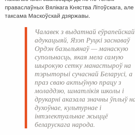
праваслаўных Вялікага Княства Літоўскага, але
таксама Маскоўскай дзяржавы.
Чалавек з выдатнай еўрапейскай
адукацыяй, Язэп Руцкі заснаваў
Ордэн базыльянаў — манаскую
супольнасць, якая мела самую
шырокую сетку манастыроў на
тэрыторыі сучаснай Беларусі, а
праз сваю актыўную працу з
моладдзю, шматлікія школы і
друкарні аказала значны ўплыў н
духоўнае, культурнае і
інтэлектуальнае жыццё
беларускага народа.