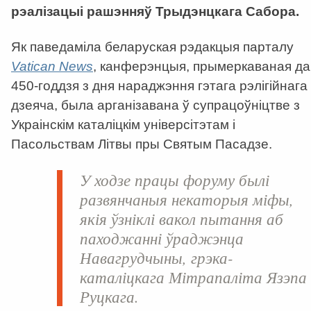
рэалізацыі рашэнняў Трыдэнцкага Сабора.
Як паведаміла беларуская рэдакцыя парталу
Vatican News
, канферэнцыя, прымеркаваная да
450-годдзя з дня нараджэння гэтага рэлігійнага
дзеяча, была арганізавана ў супрацоўніцтве з
Украінскім каталіцкім універсітэтам і
Пасольствам Літвы пры Святым Пасадзе.
У ходзе працы форуму былі
развянчаныя некаторыя міфы,
якія ўзніклі вакол пытання аб
паходжанні ўраджэнца
Навагрудчыны, грэка-
каталіцкага Мітрапаліта Язэпа
Руцкага.