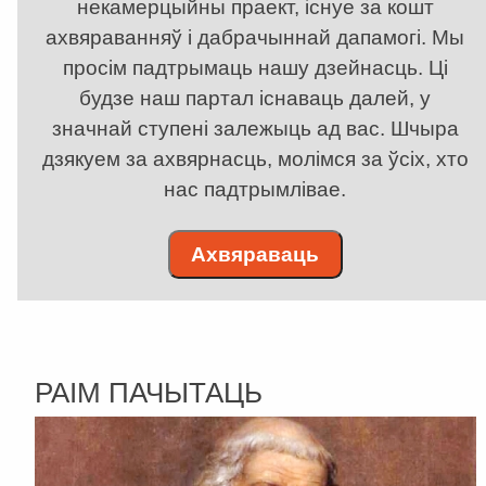
некамерцыйны праект, існуе за кошт
ахвяраванняў і дабрачыннай дапамогі. Мы
просім падтрымаць нашу дзейнасць. Ці
будзе наш партал існаваць далей, у
значнай ступені залежыць ад вас. Шчыра
дзякуем за ахвярнасць, молімся за ўсіх, хто
нас падтрымлівае.
Ахвяраваць
РАІМ ПАЧЫТАЦЬ