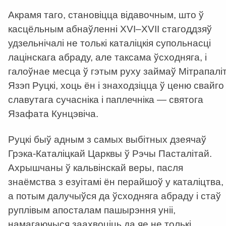
Акрамя таго, становіцца відавочным, што ў
касцёльным абнаўленні XVI–XVII стагоддзяў
удзельнічалі не толькі каталіцкія супольнасці
лацінскага абраду, але таксама ўсходняга, і
галоўнае месца ў гэтым руху займаў Мітрапалі
Язэп Руцкі, хоць ён і знаходзіцца ў ценю свайго
славутага сучасніка і паплечніка — святога
Язафата Кунцэвіча.
Руцкі быў адным з самых выбітных дзеячаў
Грэка-Каталіцкай Царквы ў Рэчы Пасталітай.
Ахрышчаны ў кальвінскай веры, пасля
знаёмства з езуітамі ён перайшоў у каталіцтва,
а потым далучыўся да ўсходняга абраду і стаў
руплівым апосталам пашырэння уніі,
намагаючыся заахвоціць да яе не толькі