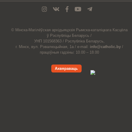
© Мiнска-Магiлёўская
архiдыяцэзiя
Рымска-каталіцкага
Касцёла
ў Рэспубліцы Беларусь /
УНП 101568363 /
Рэспубліка Беларусь,
г. Мінск, вул. Рэвалюцыйная, 1а /
e-mail:
info@catholic.by
/
працоўныя гадзіны: 10.00 – 18.00
Ахвяраваць