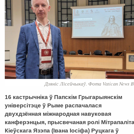
Дзяніс Лісейчыкаў. Фота Vatican News B
16 кастрычніка ў Папскім Грыгарыянскім
універсітэце ў Рыме распачалася
двухдзённая міжнародная навуковая
канферэнцыя, прысвечаная ролі Мітрапаліт
Кіеўскага Язэпа (Івана Іосіфа) Руцкага ў