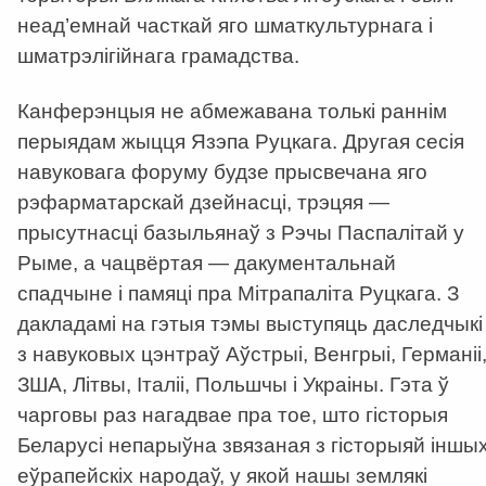
неад’емнай часткай яго шматкультурнага і
шматрэлігійнага грамадства.
Канферэнцыя не абмежавана толькі раннім
перыядам жыцця Язэпа Руцкага. Другая сесія
навуковага форуму будзе прысвечана яго
рэфарматарскай дзейнасці, трэцяя —
прысутнасці базыльянаў з Рэчы Паспалітай у
Рыме, а чацвёртая — дакументальнай
спадчыне і памяці пра Мітрапаліта Руцкага. З
дакладамі на гэтыя тэмы выступяць даследчыкі
з навуковых цэнтраў Аўстрыі, Венгрыі, Германіі
ЗША, Літвы, Італіі, Польшчы і Украіны. Гэта ў
чарговы раз нагадвае пра тое, што гісторыя
Беларусі непарыўна звязаная з гісторыяй іншы
еўрапейскіх народаў, у якой нашы землякі