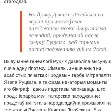
стагоддзя.
На думку Дзяніса Лісейчыкава,
версія пра маскоўскае
паходжанне можа быць толькі
легендай, прыдуманай пасля
смерці Руцкага, каб спрыяць
распаўсюджванню уніі на ўсход.
Вывучэнне генеалогіі Руцкіх дазволіла высунуц
яшчэ адну гіпотэзу. Сімвалы, змешчаныя на
асабістых пячатках і родавым гербе Мітрапаліт
Язэпа Руцкага, а таксама некаторыя моманты
яго біяграфіі даюць падставы меркаваць, што
продкі іерарха мелі татарскае паходжанне:
прадстаўнікі гэтага народа здаўна пражывалі н
тэрыторыі Вялікага Княства Літоўскага і былі