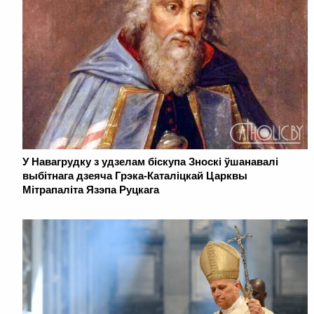
У Навагрудку з удзелам біскупа Зноскі ўшанавалі
выбітнага дзеяча Грэка-Каталіцкай Царквы
Мітрапаліта Язэпа Руцкага