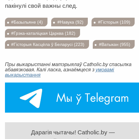
пакінулі свой важны след.
#Базыльяне (4)
#Навука (92)
#Гісторыя (109)
#Грэка-каталіцкая Царква (182)
#Гісторыя Касцёла ў Беларусі (223)
#Ватыкан (955)
Пры выкарыстанні матэрыялаў Catholic.by спасылка
абавязковая. Калі ласка, азнаёмцеся з
умовамі
выкарыстання
Дарагія чытачы! Catholic.by —