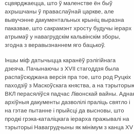
сцвярджаецца, што ў маленстве ён быў
ахрышчаны ў праваслаўнай царкве, але
вывучэнне дакументальных крыніц выразна
паказвае, што сакрамэнт хросту будучы іерарх
атрымаў у навагрудскім кальвінскім зборы,
згодна з веравызнаннем яго бацькоў.
Іншы міф датычыцца каранёў рэлігійнага
дзеяча. Пачынаючы з XVII стагоддзя была
распаўсюджана версія пра тое, што род Руцкіх
паходзіў з Маскоўскага княства, а на тэрыторы
ВКЛ перасяліўся падчас Лівонскай вайны. Адна
архіўныя дакументы дазволілі праліць святло і
на гэтае пытанне і прыйсці да высновы, што
продкі грэка-каталіцкага іерарха пражывалі на
тэрыторыі Навагрудчыны як мінімум з канца XV