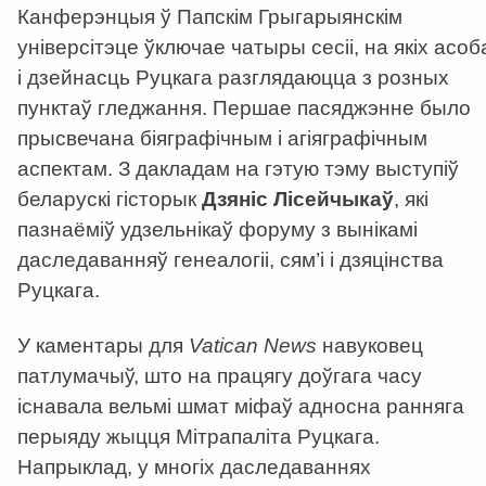
Канферэнцыя ў Папскім Грыгарыянскім
універсітэце ўключае чатыры сесіі, на якіх асоб
і дзейнасць Руцкага разглядаюцца з розных
пунктаў гледжання. Першае пасяджэнне было
прысвечана біяграфічным і агіяграфічным
аспектам. З дакладам на гэтую тэму выступіў
беларускі гісторык
Дзяніс Лісейчыкаў
, які
пазнаёміў удзельнікаў форуму з вынікамі
даследаванняў генеалогіі, сям’і і дзяцінства
Руцкага.
У каментары для
Vatican News
навуковец
патлумачыў, што на працягу доўгага часу
існавала вельмі шмат міфаў адносна ранняга
перыяду жыцця Мітрапаліта Руцкага.
Напрыклад, у многіх даследаваннях