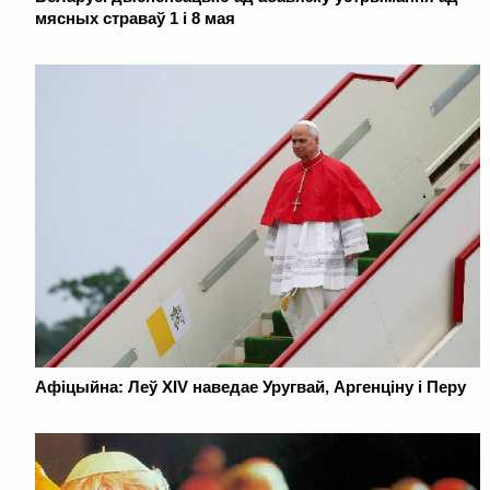
мясных страваў 1 і 8 мая
Афіцыйна: Леў XIV наведае Уругвай, Аргенціну і Перу