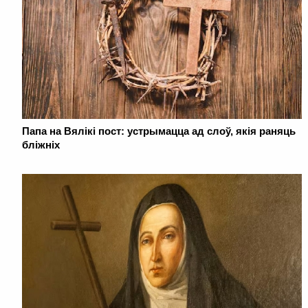
Папа на Вялікі пост: устрымацца ад слоў, якія раняць
бліжніх