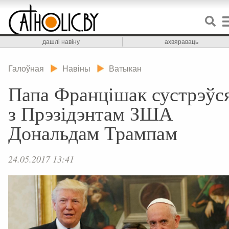
дашлі навіну
ахвяраваць
Галоўная
Навіны
Ватыкан
Папа Францішак сустрэўс
з Прэзідэнтам ЗША
Дональдам Трампам
24.05.2017 13:41