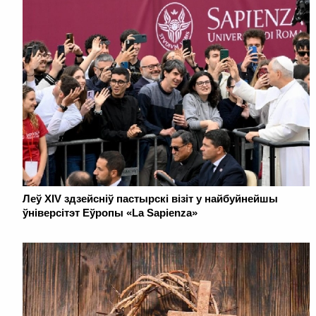
Леў XIV здзейсніў пастырскі візіт у найбуйнейшы
ўніверсітэт Еўропы «La Sapienza»