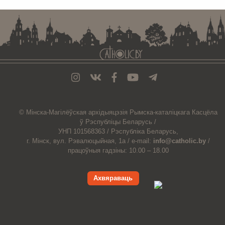
© Мiнска-Магiлёўская
архiдыяцэзiя
Рымска-каталіцкага
Касцёла
ў Рэспубліцы Беларусь /
УНП 101568363 /
Рэспубліка Беларусь,
г. Мінск, вул. Рэвалюцыйная, 1а /
e-mail:
info@catholic.by
/
працоўныя гадзіны: 10.00 – 18.00
Ахвяраваць