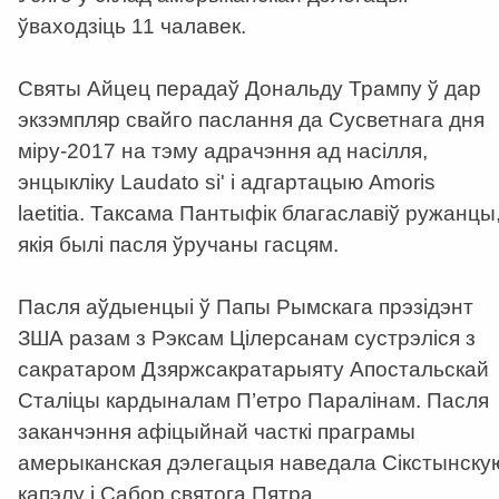
ўваходзіць 11 чалавек.
Святы Айцец перадаў Дональду Трампу ў дар
экзэмпляр свайго паслання да Сусветнага дня
міру-2017 на тэму адрачэння ад насілля,
энцыкліку Laudato si' і адгартацыю Amoris
laetitia. Таксама Пантыфік благаславіў ружанцы
якія былі пасля ўручаны гасцям.
Пасля аўдыенцыі ў Папы Рымскага прэзідэнт
ЗША разам з Рэксам Цілерсанам сустрэліся з
сакратаром Дзяржсакратарыяту Апостальскай
Сталіцы кардыналам П’етро Паралінам. Пасля
заканчэння афіцыйнай часткі праграмы
амерыканская дэлегацыя наведала Сікстынску
капэлу і Сабор святога Пятра.