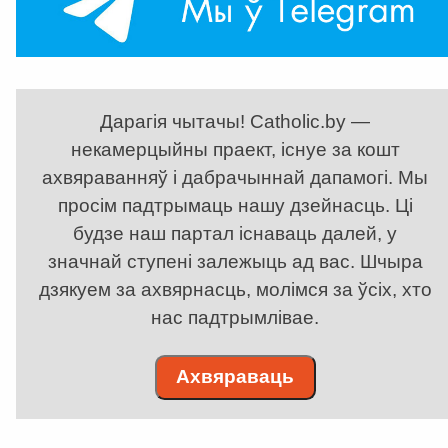
Дарагія чытачы! Catholic.by —
некамерцыйны праект, існуе за кошт
ахвяраванняў і дабрачыннай дапамогі. Мы
просім падтрымаць нашу дзейнасць. Ці
будзе наш партал існаваць далей, у
значнай ступені залежыць ад вас. Шчыра
дзякуем за ахвярнасць, молімся за ўсіх, хто
нас падтрымлівае.
Ахвяраваць