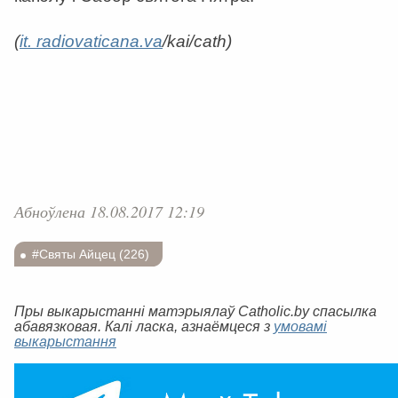
(
it. radiovaticana.va
/kai/cath)
Абноўлена 18.08.2017 12:19
#Святы Айцец (226)
Пры выкарыстанні матэрыялаў Catholic.by спасылка
абавязковая. Калі ласка, азнаёмцеся з
умовамі
выкарыстання