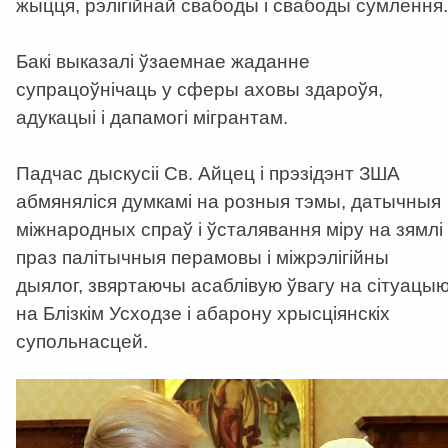
жыцця, рэлігійнай свабоды і свабоды сумлення.
Бакі выказалі ўзаемнае жаданне
супрацоўнічаць у сферы аховы здароўя,
адукацыі і дапамогі мігрантам.
Падчас дыскусіі Св. Айцец і прэзідэнт ЗША
абмяняліся думкамі на розныя тэмы, датычныя
міжнародных спраў і ўсталявання міру на зямлі
праз палітычныя перамовы і міжрэлігійны
дыялог, звяртаючы асаблівую ўвагу на сітуацы
на Блізкім Усходзе і абарону хрысціянскіх
супольнасцей.