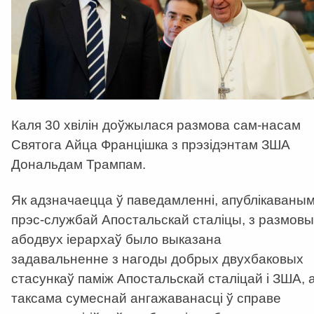
Каля 30 хвілін доўжылася размова сам-насам
Святога Айца Францішка з прэзідэнтам ЗША
Дональдам Трампам.
Як адзначаецца ў паведамленні, апублікаваны
прэс-службай Апостальскай сталіцы, з размовы
абодвух іерархаў было выказана
задавальненне з нагоды добрых двухбаковых
стасункаў паміж Апостальскай сталіцай і ЗША, 
таксама сумеснай ангажаванасці ў справе