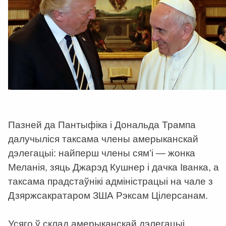
Пазней да Пантыфіка і Дональда Трампа
далучыліся таксама члены амерыканскай
дэлегацыі: найперш члены сям’і — жонка
Меланія, зяць Джарэд Кушнер і дачка Іванка, а
таксама прадстаўнікі адміністрацыі на чале з
Дзяржсакратаром ЗША Рэксам Цілерсанам.
Усяго ў склад амерыканскай дэлегацыі