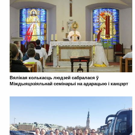
Вялікая колькасць людзей сабралася ў
Міждыяцэзіяльнай семінарыі на адарацыю і канцэрт