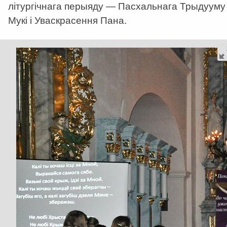
літургічнага перыяду — Пасхальнага Трыдууму
Мукі і Уваскрасення Пана.