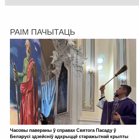
РАІМ ПАЧЫТАЦЬ
Часовы павераны ў справах Святога Пасаду ў
Беларусі здзейсніў адкрыццё старажытнай крыпты