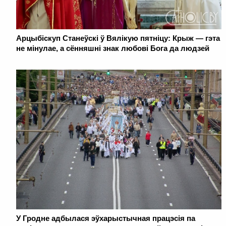
Арцыбіскуп Станеўскі ў Вялікую пятніцу: Крыж — гэта
не мінулае, а сённяшні знак любові Бога да людзей
У Гродне адбылася эўхарыстычная працэсія па