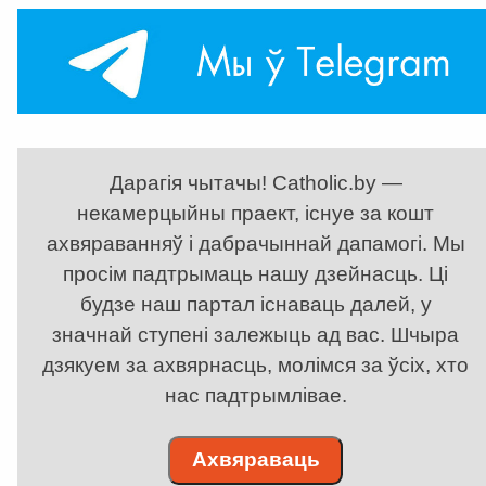
Дарагія чытачы! Catholic.by —
некамерцыйны праект, існуе за кошт
ахвяраванняў і дабрачыннай дапамогі. Мы
просім падтрымаць нашу дзейнасць. Ці
будзе наш партал існаваць далей, у
значнай ступені залежыць ад вас. Шчыра
дзякуем за ахвярнасць, молімся за ўсіх, хто
нас падтрымлівае.
Ахвяраваць