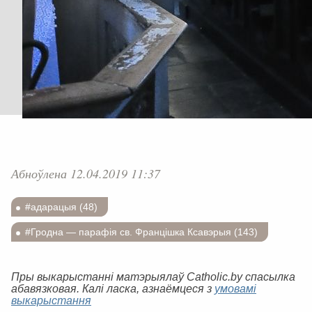
Абноўлена 12.04.2019 11:37
#адарацыя (48)
#Гродна — парафія св. Францішка Ксавэрыя (143)
Пры выкарыстанні матэрыялаў Catholic.by спасылка
абавязковая. Калі ласка, азнаёмцеся з
умовамі
выкарыстання