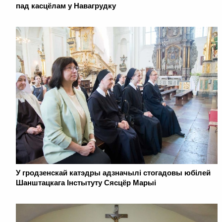
пад касцёлам у Навагрудку
У гродзенскай катэдры адзначылі стогадовы юбілей
Шанштацкага Інстытуту Сясцёр Марыі