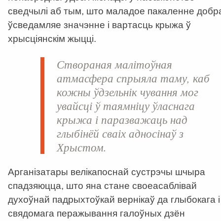
сведчылі аб тым, што маладое пакаленне добр
ўсведамляе значэнне і вартасць крыжа ў
хрысціянскім жыцці.
Створаная малітоўная
атмасфера спрыяла таму, каб
кожны ўдзельнік чування мог
увайсці ў таямніцу ўласнага
крыжа і паразважаць над
глыбінёй сваіх адносінаў з
Хрыстом.
Арганізатары велікапоснай сустрэчы шчыра
спадзяюцца, што яна стане своеасаблівай
духоўнай падрыхтоўкай вернікаў да глыбокага і
свядомага перажывання галоўных дзён