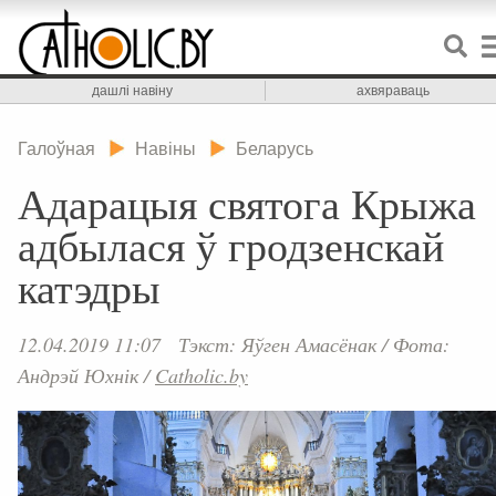
дашлі навіну
ахвяраваць
Галоўная
Навіны
Беларусь
Адарацыя святога Крыжа
адбылася ў гродзенскай
катэдры
12.04.2019 11:07
Тэкст: Яўген Амасёнак
/
Фота:
Андрэй Юхнік
/
Catholic.by