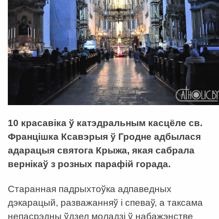
10 красавіка ў катэдральным касцёле св.
Францішка Ксавэрыя ў Гродне адбылася
адарацыя святога Крыжа, якая сабрала
вернікаў з розных парафій горада.
Старанная падрыхтоўка адпаведных
дэкарацый, разважанняў і спеваў, а таксама
непасрэдны ўдзел моладзі ў набажэнстве