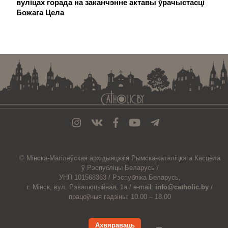
вуліцах горада на заканчэнне актавы ўрачыстасці
Божага Цела
. . . . . . . . . . . . . . . . . . . . . . . . . . . . . . . . . . . . . . . . . . . . . . . . . . . . . . . . . . . . .
© Мiнска-Магiлёўская
архiдыяцэзiя
Рымска-каталіцкага
Касцёла
ў Рэспубліцы Беларусь /
УНП 101568363 /
Рэспубліка Беларусь,
г. Мінск, вул. Рэвалюцыйная, 1а /
e-mail:
info@catholic.by
/
працоўныя гадзіны: 10.00 – 18.00
Ахвяраваць