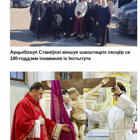
Арцыбіскуп Станеўскі віншуе шанштацкіх сясцёр са
100-годдзем існавання іх Інстытута