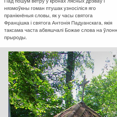
Пад пошум ветру ў кронах лясных дрэваў і
нязмоўкны гоман птушак узносіліся яго
пранікнёныя словы, як у часы святога
Францішка і святога Антонія Падуанскага, якія
таксама часта абвяшчалі Божае слова на ўлонн
прыроды.