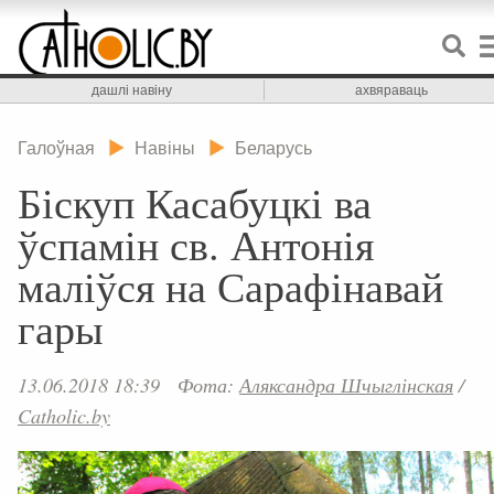
дашлі навіну
ахвяраваць
Галоўная
Навіны
Беларусь
Біскуп Касабуцкі ва
ўспамін св. Антонія
маліўся на Сарафінавай
гары
13.06.2018 18:39
Фота:
Аляксандра Шчыглінская
/
Catholic.by