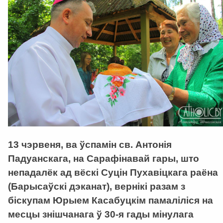
13 чэрвеня, ва ўспамін св. Антонія
Падуанскага, на Сарафінавай гары, што
непадалёк ад вёскі Суцін Пухавіцкага раёна
(Барысаўскі дэканат), вернікі разам з
біскупам Юрыем Касабуцкім памаліліся на
месцы знішчанага ў 30-я гады мінулага