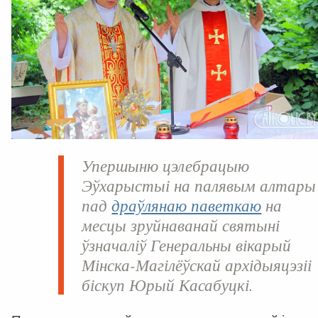
Упершыню цэлебрацыю
Эўхарыстыі на палявым алтары
пад
драўлянаю паветкаю
на
месцы зруйнаванай святыні
ўзначаліў Генеральны вікарый
Мінска-Магілёўскай архідыяцэзіі
біскуп Юрый Касабуцкі.