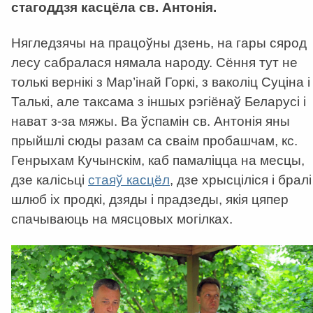
стагоддзя касцёла св. Антонія.
Нягледзячы на працоўны дзень, на гары сярод
лесу сабралася нямала народу. Сёння тут не
толькі вернікі з Мар’інай Горкі, з ваколіц Суціна і
Талькі, але таксама з іншых рэгіёнаў Беларусі і
нават з-за мяжы. Ва ўспамін св. Антонія яны
прыйшлі сюды разам са сваім пробашчам, кс.
Генрыхам Кучынскім, каб памаліцца на месцы,
дзе калісьці
стаяў касцёл
, дзе хрысціліся і бралі
шлюб іх продкі, дзяды і прадзеды, якія цяпер
спачываюць на мясцовых могілках.