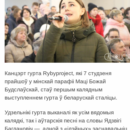
Канцэрт гурта Rybyproject, які 7 студзеня
прайшоў у мінскай парафіі Маці Божай
Будслаўскай, стаў першым калядным
выступленнем гурта ў беларускай сталіцы.
Удзельнікі гурта выканалі як усім вядомыя
калядкі, так і аўтарскія песні на словы Ядзвігі
Багдановіч — адной з «ідэйных» заснавальніц