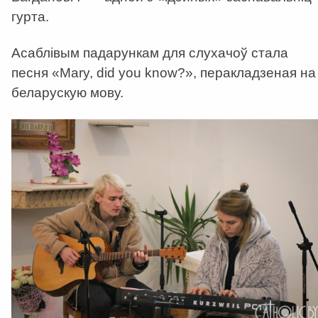
гурта.
Асаблівым падарункам для слухачоў стала
песня «Mary, did you know?», перакладзеная на
беларускую мову.