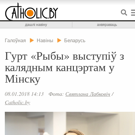
дашлі навіну
ахвяраваць
Галоўная
Навіны
Беларусь
Гурт «Рыбы» выступіў з
калядным канцэртам у
Мінску
08.01.2018 14:13
Фота:
Святлана Лабковіч
/
Catholic.by