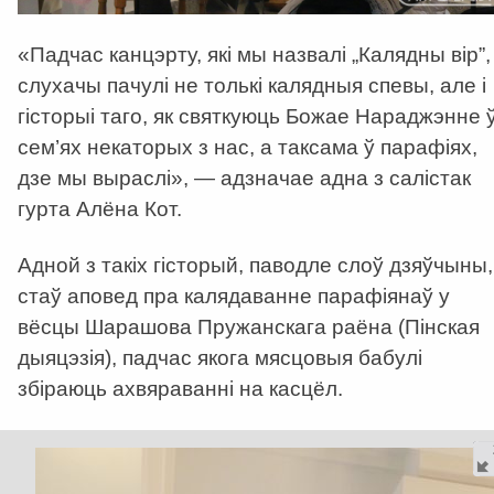
«Падчас канцэрту, які мы назвалі „Калядны вір”,
слухачы пачулі не толькі калядныя спевы, але і
гісторыі таго, як святкуюць Божае Нараджэнне 
сем’ях некаторых з нас, а таксама ў парафіях,
дзе мы выраслі», — адзначае адна з салістак
гурта Алёна Кот.
Адной з такіх гісторый, паводле слоў дзяўчыны,
стаў аповед пра калядаванне парафіянаў у
вёсцы Шарашова Пружанскага раёна (Пінская
дыяцэзія), падчас якога мясцовыя бабулі
збіраюць ахвяраванні на касцёл.