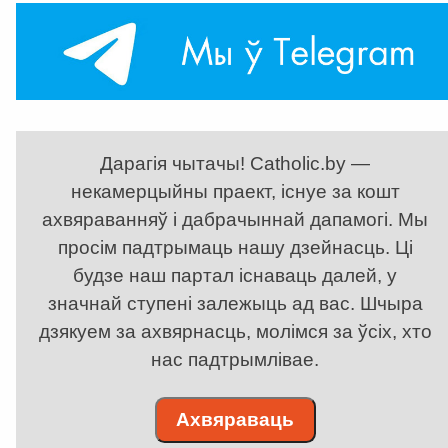
Дарагія чытачы! Catholic.by —
некамерцыйны праект, існуе за кошт
ахвяраванняў і дабрачыннай дапамогі. Мы
просім падтрымаць нашу дзейнасць. Ці
будзе наш партал існаваць далей, у
значнай ступені залежыць ад вас. Шчыра
дзякуем за ахвярнасць, молімся за ўсіх, хто
нас падтрымлівае.
Ахвяраваць