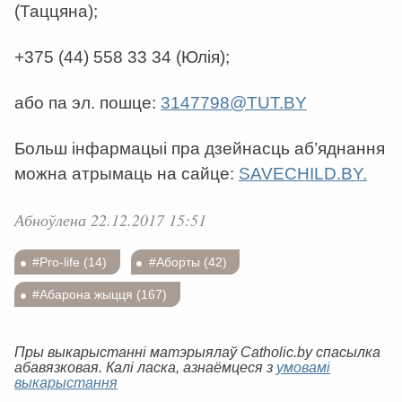
(Таццяна);
+375 (44) 558 33 34 (Юлія);
або па эл. пошце:
3147798@TUT.BY
Больш інфармацыі пра дзейнасць аб’яднання
можна атрымаць на сайце:
SAVECHILD.BY.
Абноўлена 22.12.2017 15:51
#Pro-life (14)
#Аборты (42)
#Абарона жыцця (167)
Пры выкарыстанні матэрыялаў Catholic.by спасылка
абавязковая. Калі ласка, азнаёмцеся з
умовамі
выкарыстання