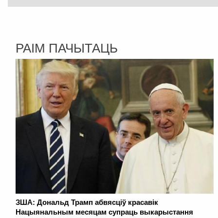
РАІМ ПАЧЫТАЦЬ
ЗША: Дональд Трамп абвясціў красавік
Нацыянальным месяцам супраць выкарыстання