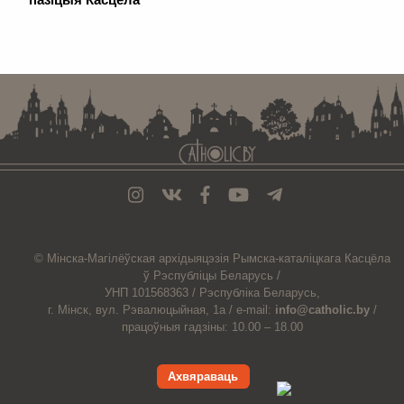
. . . . . . . . . . . . . . . . . . . . . . . . . . . . . . . . . . . . . . . . . . . . . . . . . . . . . . . . . . . . .
© Мiнска-Магiлёўская
архiдыяцэзiя
Рымска-каталіцкага
Касцёла
ў Рэспубліцы Беларусь /
УНП 101568363 /
Рэспубліка Беларусь,
г. Мінск, вул. Рэвалюцыйная, 1а /
e-mail:
info@catholic.by
/
працоўныя гадзіны: 10.00 – 18.00
Ахвяраваць