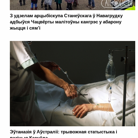
З удзелам арцыбіскупа Станеўскага ў Навагрудку
адбыўся Чацвёрты малітоўны кангрэс у абарону
жыцця і сям’і
Эўтаназія ў Аўстраліі: трывожная статыстыка і
пазіцыя Касцёла