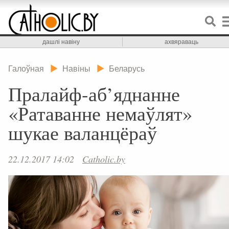
дашлі навіну
ахвяраваць
Галоўная
Навіны
Беларусь
Пралайф-аб’яднанне
«Ратаванне немаўлят»
шукае валанцёраў
22.12.2017 14:02
Catholic.by