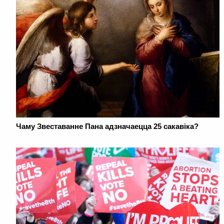
Чаму Звеставанне Пана адзначаецца 25 сакавіка?