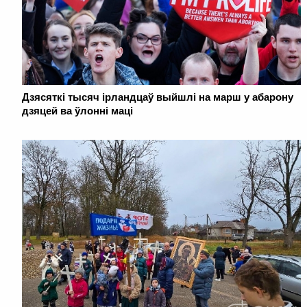
Дзясяткі тысяч ірландцаў выйшлі на марш у абарону
дзяцей ва ўлонні маці