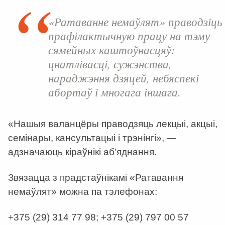
«Ратаванне немаўлят» праводзіць
прафілактычную працу на тэму
сямейных каштоўнасцяў:
цнатлівасці, сужэнства,
нараджэння дзяцей, небяспекі
абортаў і многага іншага.
«Нашыя валанцёры праводзяць лекцыі, акцыі,
семінары, кансультацыі і трэнінгі», —
адзначаюць кіраўнікі аб’яднання.
Звязацца з прадстаўнікамі «Ратавання
немаўлят» можна па тэлефонах:
+375 (29) 314 77 98; +375 (29) 797 00 57