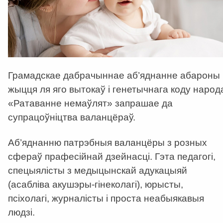
Грамадскае дабрачыннае аб’яднанне абароны
жыцця ля яго вытокаў і генетычнага коду народ
«Ратаванне немаўлят» запрашае да
супрацоўніцтва валанцёраў.
Аб’яднанню патрэбныя валанцёры з розных
сфераў прафесійнай дзейнасці. Гэта педагогі,
спецыялісты з медыцынскай адукацыяй
(асабліва акушэры-гінеколагі), юрысты,
псіхолагі, журналісты і проста неабыякавыя
людзі.