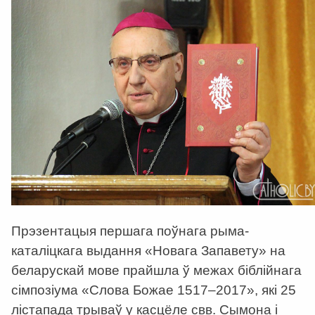
Прэзентацыя першага поўнага рыма-
каталіцкага выдання «Новага Запавету» на
беларускай мове прайшла ў межах біблійнага
сімпозіума «Слова Божае 1517–2017», які 25
лістапада трываў у касцёле свв. Сымона і