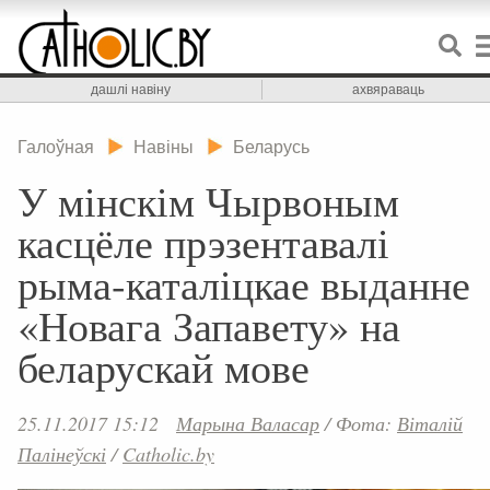
дашлі навіну
ахвяраваць
Галоўная
Навіны
Беларусь
У мінскім Чырвоным
касцёле прэзентавалі
рыма-каталіцкае выданне
«Новага Запавету» на
беларускай мове
25.11.2017 15:12
Марына Валасар
/
Фота:
Віталій
Палінеўскі
/
Catholic.by