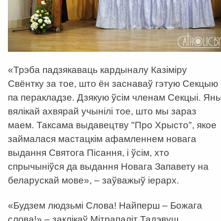
«Трэба падзякаваць кардыналу Казіміру
Свёнтку за тое, што ён заснаваў гэтую Секцыю
па перакладзе. Дзякую ўсім членам Секцыі. Ян
вялікай ахвярай учынілі тое, што мы зараз
маем. Таксама выдавецтву "Про Хрысто", якое
займалася мастацкім афамленнем новага
выдання Святога Пісання, і ўсім, хто
спрычыніўся да выдання Новага Запавету на
беларускай мове», – заўважыў іерарх.
«Будзем людзьмі Слова! Найперш – Божага
слова!» – заклікаў Мітрапаліт Тадэвуш