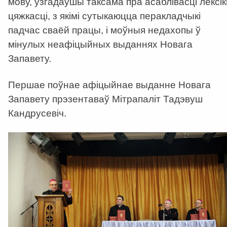
мову, узгадаўшы таксама пра асаблівасці лексікі
цяжкасці, з якімі сутыкаюцца перакладчыкі
падчас сваёй працы, і моўныя недахопы ў
мінулых неафіцыйных выданнях Новага
Запавету.
Першае поўнае афіцыйнае выданне Новага
Запавету прэзентаваў Мітрапаліт Тадэвуш
Кандрусевіч.