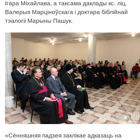
Ігара Міхайлава, а таксама даклады кс. ліц.
Валерыя Марціноўскага і доктара біблійнай
тэалогіі Марыны Пашук.
«Сённяшняя падзея заклікае адказаць на