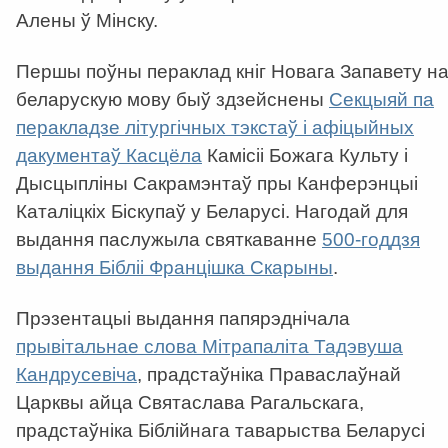
Алены ў Мінску.
Першы поўны пераклад кніг Новага Запавету н
беларускую мову быў здзейснены
Секцыяй па
перакладзе літургічных тэкстаў і афіцыйных
дакументаў Касцёла
Камісіі Божага Культу і
Дысцыпліны Сакрамэнтаў пры Канферэнцыі
Каталіцкіх Біскупаў у Беларусі. Нагодай для
выдання паслужыла святкаванне
500-годдзя
выдання Бібліі Францішка Скарыны
.
Прэзентацыі выдання папярэднічала
прывітальнае слова Мітрапаліта Тадэвуша
Кандрусевіча
, прадстаўніка Праваслаўнай
Царквы айца Святаслава Рагальскага,
прадстаўніка Біблійнага таварыства Беларусі