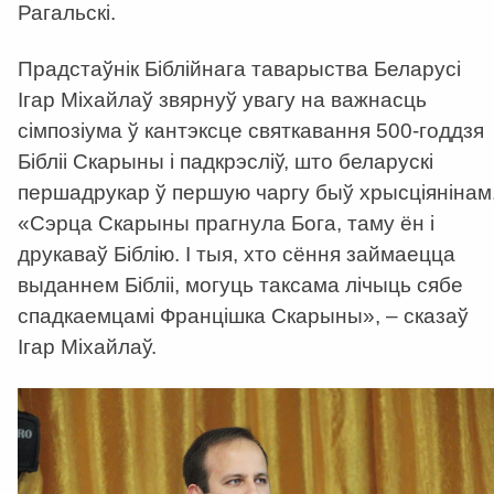
Рагальскі.
Прадстаўнік Біблійнага таварыства Беларусі
Ігар Міхайлаў звярнуў увагу на важнасць
сімпозіума ў кантэксце святкавання 500-годдзя
Бібліі Скарыны і падкрэсліў, што беларускі
першадрукар ў першую чаргу быў хрысціянінам
«Сэрца Скарыны прагнула Бога, таму ён і
друкаваў Біблію. І тыя, хто сёння займаецца
выданнем Бібліі, могуць таксама лічыць сябе
спадкаемцамі Францішка Скарыны», – сказаў
Ігар Міхайлаў.