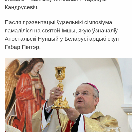
Кандрусевіч.
Пасля прэзентацыі ўдзельнікі сімпозіума
памаліліся на святой Імшы, якую ўзначаліў
Апостальскі Нунцый у Беларусі арцыбіскуп
Габар Пінтэр.