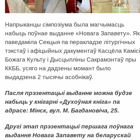
Напрыканцы сімпозіума была магчымасць
набыць поўнае выданне «Новага Запавету». Як
паведаміла Секцыя па перакладзе літургічных
тэкстаў і афіцыйных дакументаў Касцёла Камісі
Божага Культу і Дысцыпліны Сакрамэнтаў пры
ККББ, усяго на дадзены момант было
выдадзена 2 тысячы асобнікаў.
Пасля прэзентацыі выданне можна будзе
набыць у кнігарні «Духоўная кніга» па
адрасе: Мінск, вул. М. Багдановіча, 25.
Другі этап прэзентацыі першага поўнага
выдання Новага Запавету на беларускай