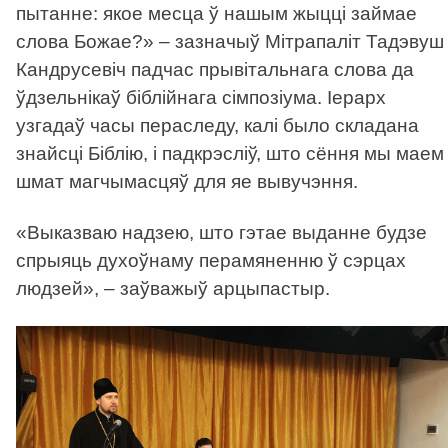
пытанне: якое месца ў нашым жыцці займае
слова Божае?» – зазначыў Мітрапаліт Тадэвуш
Кандрусевіч падчас прывітальнага слова да
ўдзельнікаў біблійнага сімпозіума. Іерарх
узгадаў часы пераследу, калі было складана
знайсці Біблію, і падкрэсліў, што сёння мы маем
шмат магчымасцяў для яе вывучэння.
«Выказваю надзею, што гэтае выданне будзе
спрыяць духоўнаму перамяненню ў сэрцах
людзей», – заўважыў арцыпастыр.