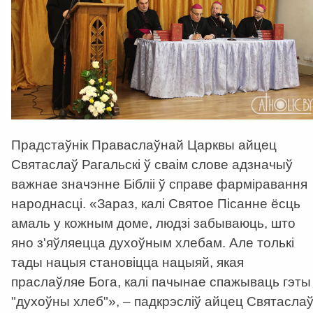
Прадстаўнік Праваслаўнай Царквы айцец
Святаслаў Рагальскі ў сваім слове адзначыў
важнае значэнне Бібліі ў справе фарміравання
народнасці. «Зараз, калі Святое Пісанне ёсць
амаль у кожным доме, людзі забываюць, што
яно з'яўляецца духоўным хлебам. Але толькі
тады нацыя становіцца нацыяй, якая
праслаўляе Бога, калі пачынае спажываць гэты
"духоўны хлеб"», – падкрэсліў айцец Святасла