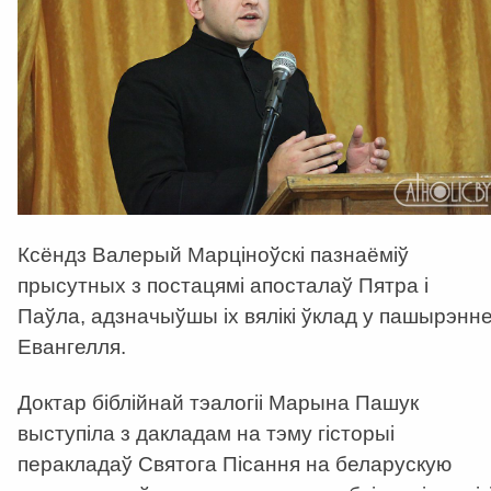
Ксёндз Валерый Марціноўскі пазнаёміў
прысутных з постацямі апосталаў Пятра і
Паўла, адзначыўшы іх вялікі ўклад у пашырэнн
Евангелля.
Доктар біблійнай тэалогіі Марына Пашук
выступіла з дакладам на тэму гісторыі
перакладаў Святога Пісання на беларускую