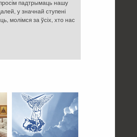
 просім падтрымаць нашу
алей, у значнай ступені
, молімся за ўсіх, хто нас