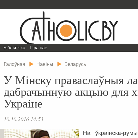
Бібліятэка
Пра нас
Галоўная
Навіны
Беларусь
У Мінску праваслаўныя ла
дабрачынную акцыю для х
Украіне
10.10.2016 14:53
На ўкраінска-рум