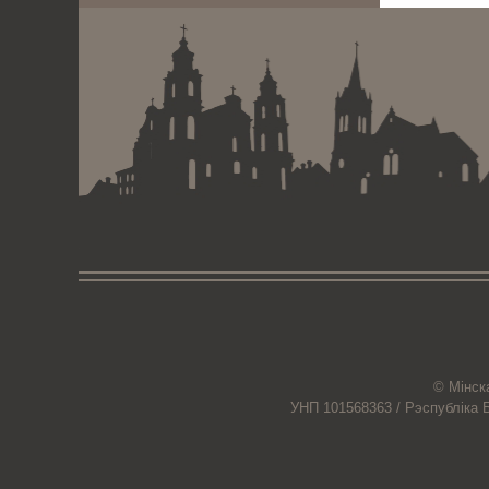
© Мiнск
УНП 101568363 /
Рэспубліка 