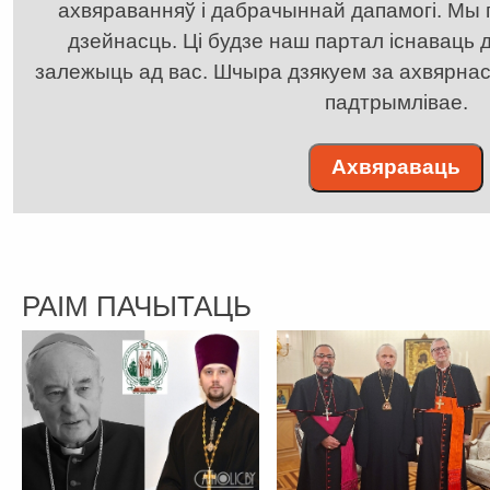
ахвяраванняў і дабрачыннай дапамогі. Мы
дзейнасць. Ці будзе наш партал існаваць д
залежыць ад вас. Шчыра дзякуем за ахвярнасць
падтрымлівае.
Ахвяраваць
РАІМ ПАЧЫТАЦЬ