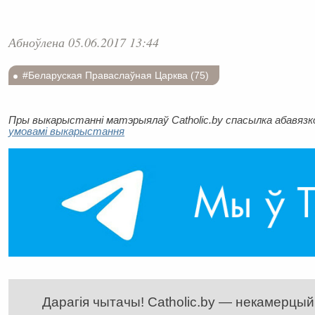
Абноўлена 05.06.2017 13:44
#Беларуская Праваслаўная Царква (75)
Пры выкарыстанні матэрыялаў Catholic.by спасылка абавязков
умовамі выкарыстання
Дарагія чытачы! Catholic.by — некамерцыйн