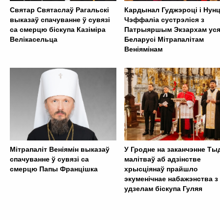
Святар Святаслаў Рагальскі
Кардынал Гуджэроці і Нун
выказаў спачуванне ў сувязі
Чэффаліа сустрэліся з
са смерцю біскупа Казіміра
Патрыяршым Экзархам ус
Велікасельца
Беларусі Мітрапалітам
Веніямінам
Мітрапаліт Веніямін выказаў
У Гродне на заканчэнне Ты
спачуванне ў сувязі са
малітваў аб адзінстве
смерцю Папы Францішка
хрысціянаў прайшло
экуменічнае набажэнства з
удзелам біскупа Гуляя
. . . . . . . . . . . . . . . . . . . . . . . . . . . . . . . . . . . . . . . . . . . .