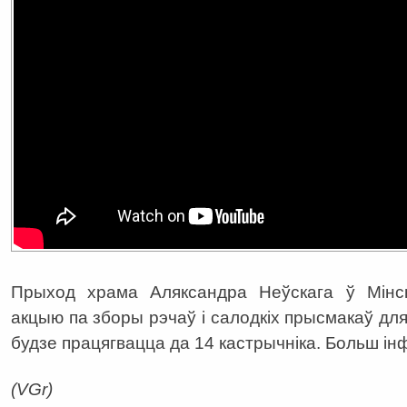
Прыход храма Аляксандра Неўскага ў Мінс
акцыю па зборы рэчаў і салодкіх прысмакаў дл
будзе працягвацца да 14 кастрычніка. Больш і
(VGr)