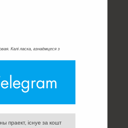
ая. Калі ласка, азнаёмцеся з
ы праект, існуе за кошт