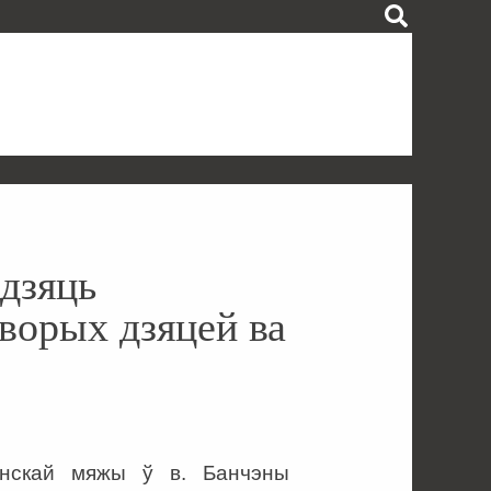
дзяць
ворых дзяцей ва
ынскай мяжы ў в. Банчэны