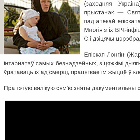
(заходняя Украін
прыстанак — Свят
пад апекай епіскапа
Многія з іх ВІЧ-інф
С і дзіцячы цэрэбра
Епіскап Лонгін (Жар
інтэрнатаў самых безнадзейных, з цяжкімі дыягн
ўратаваць іх ад смерці, працягвае ім жыццё ў кл
Пра гэтую вялікую сям’ю зняты дакументальны 