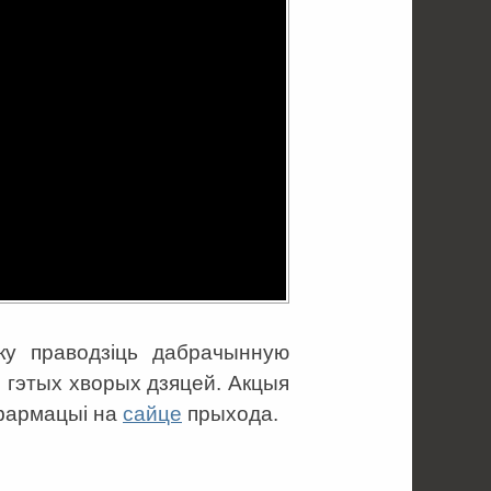
ку праводзіць дабрачынную
я гэтых хворых дзяцей. Акцыя
нфармацыі на
сайце
прыхода.