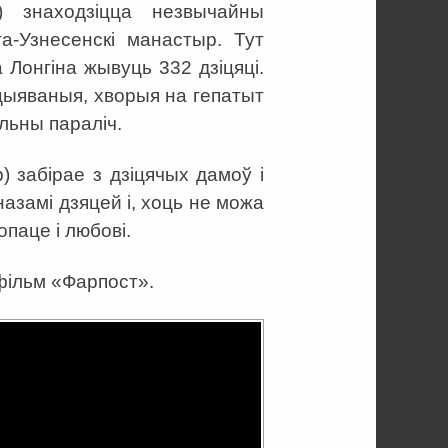
а) знаходзіцца незвычайны
а-Узнесенскі манастыр. Тут
 Лонгіна жывуць 332 дзіцяці.
іцыяваныя, хворыя на гепатыт
льны параліч.
) забірае з дзіцячых дамоў і
азамі дзяцей і, хоць не можа
опаце і любові.
фільм «Фарпост».