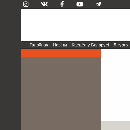
Галоўная
Навіны
Касцёл у Беларусі
Літургія