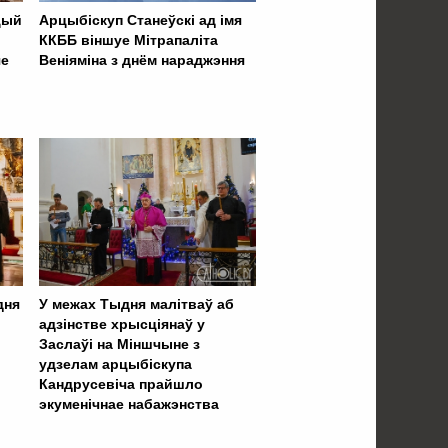
цый
Арцыбіскуп Станеўскі ад імя
ККББ віншуе Мітрапаліта
яе
Веніяміна з днём нараджэння
дня
У межах Тыдня малітваў аб
адзінстве хрысціянаў у
Заслаўі на Міншчыне з
удзелам арцыбіскупа
Кандрусевіча прайшло
экуменічнае набажэнства
 . . . . . . . . . . . . . . . . .