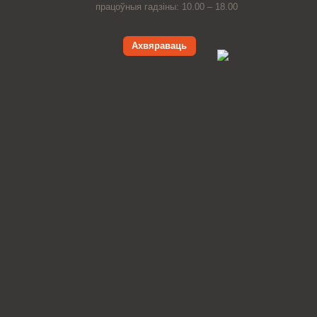
працоўныя гадзіны: 10.00 – 18.00
Ахвяраваць