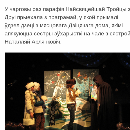
У чарговы раз парафія Найсвяцейшай Тройцы 
Друі прыехала з праграмай, у якой прымалі
ўдзел дзеці з мясцовага Дзіцячага дома, якімі
апякуюцца сёстры эўхарысткі на чале з сястро
Наталляй Арлянковіч.