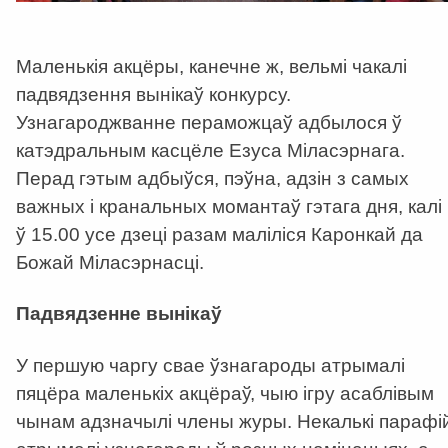
Маленькія акцёры, канечне ж, вельмі чакалі
падвядзення вынікаў конкурсу.
Узнагароджванне пераможцаў адбылося ў
катэдральным касцёле Езуса Міласэрнага.
Перад гэтым адбыўся, пэўна, адзін з самых
важных і кранальных момантаў гэтага дня, калі
ў 15.00 усе дзеці разам маліліся Каронкай да
Божай Міласэрнасці.
Падвядзенне вынікаў
У першую чаргу свае ўзнагароды атрымалі
пяцёра маленькіх акцёраў, чыю ігру асаблівым
чынам адзначылі члены журы. Некалькі парафі