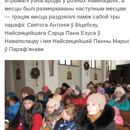
атрымалі узнагароды ў розных намінацыях, а
месцы былі размеркаваны наступным месцам
— трэцяе месца раздзялілі паміж сабой тры
парафіі: Святога Антонія ў Віцебску,
Найсвяцейшага Сэрца Пана Езуса ў
Наваполацку і Імя Найсвяцейшай Панны Марыі
ў Параф’янаве.