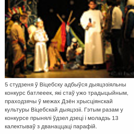
5 студзеня ў Віцебску адбыўся дыяцэзіяльны
конкурс батлееек, які стаў ужо традыцыйным,
праходзячы ў межах Дзён хрысціянскай
культуры Віцебскай дыяцэзіі. Гэтым разам у
конкурсе прынялі ўдзел дзеці і моладзь 13
калектываў з дванаццаці парафій.