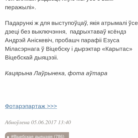
перажылі».
Падарункі ж для выступоўцаў, якія атрымалі ўсе
дзеці без выключэння, падрыхтаваў ксёндз
Андрэй Аніскевіч, пробашч парафіі Езуса
Міласэрнага ў Віцебску і дырэктар «Карытас»
Віцебскай дыяцэзіі.
Кацярына Лаўрынека, фота аўтара
Фотарэпартаж >>>
Абноўлена 05.06.2017 13:40
#Віцебская дыяцэзія (786)