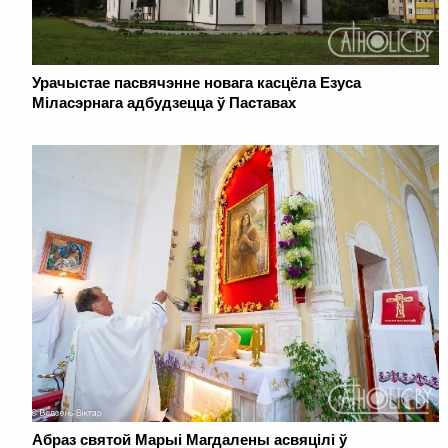
Урачыстае пасвячэнне новага касцёла Езуса
Міласэрнага адбудзецца ў Паставах
Абраз святой Марыі Магдалены асвяцілі ў