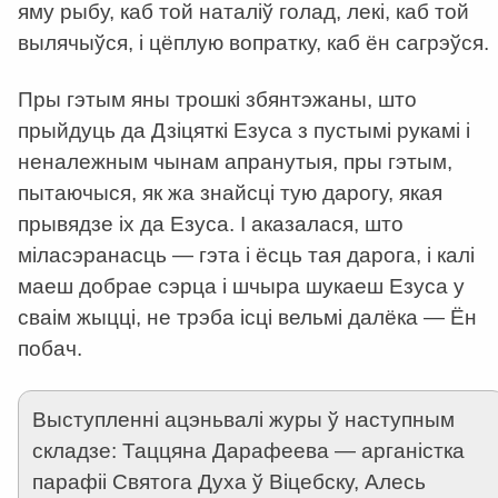
яму рыбу, каб той наталіў голад, лекі, каб той
вылячыўся, і цёплую вопратку, каб ён сагрэўся.
Пры гэтым яны трошкі збянтэжаны, што
прыйдуць да Дзіцяткі Езуса з пустымі рукамі і
неналежным чынам апранутыя, пры гэтым,
пытаючыся, як жа знайсці тую дарогу, якая
прывядзе іх да Езуса. І аказалася, што
міласэранасць — гэта і ёсць тая дарога, і калі
маеш добрае сэрца і шчыра шукаеш Езуса у
сваім жыцці, не трэба ісці вельмі далёка — Ён
побач.
Выступленні ацэньвалі журы ў наступным
складзе: Таццяна Дарафеева — арганістка
парафіі Святога Духа ў Віцебску, Алесь