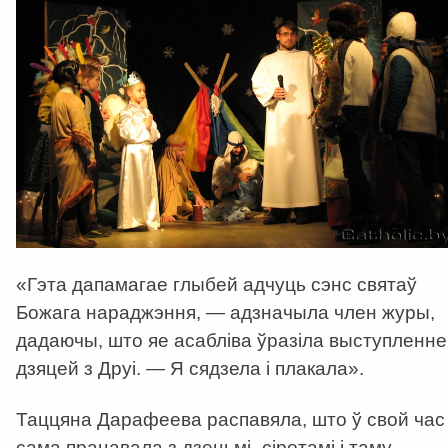
«Гэта дапамагае глыбей адчуць сэнс святаў
Божага нараджэння, — адзначыла член журы,
дадаючы, што яе асабліва ўразіла выступленне
дзяцей з Друі. — Я сядзела і плакала».
Таццяна Дарафеева распавяла, што ў свой час
сама працавала з дзецьмі–сіротамі і таму