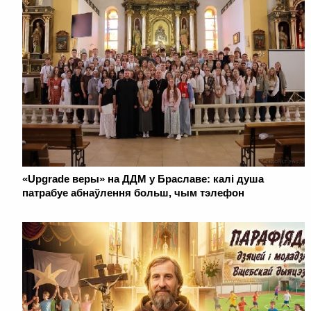
«Upgrade веры» на ДДМ у Браславе: калі душа
патрабуе абнаўлення больш, чым тэлефон