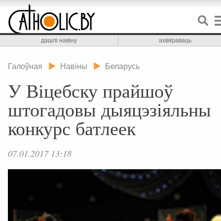
дашлі навіну
ахвяраваць
Галоўная
Навіны
Беларусь
У Віцебску прайшоў
штогадовы дыяцэзіяльны
конкурс батлеек
07.01.2017 13:18