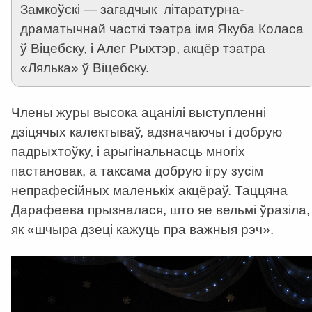
Замкоўскі — загадчык літаратурна-
драматычнай часткі тэатра імя Якуба Коласа
ў Віцебску, і Алег Рыхтэр, акцёр тэатра
«Лялька» ў Віцебску.
Члены журы высока ацанілі выступленні
дзіцячых калектываў, адзначаючы і добрую
падрыхтоўку, і арыгінальнасць многіх
пастановак, а таксама добрую ігру зусім
непрафесійных маленькіх акцёраў. Таццяна
Дарафеева прызналася, што яе вельмі ўразіла,
як «шчыра дзеці кажуць пра важныя рэч».