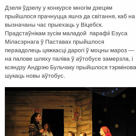
Дзеля ўдзелу у конкурсе многім дзецям
прыйшлося прачнуцца яшчэ да світання, каб на
вызначаны час прыехаць у Віцебск.
Прадстаўнікам зусім маладой парафіі Езуса
Міласэрнага ў Паставах прыйшлося
пераадолець цяжкасці дарогі ў моцны мароз —
на палове шляху паліва ў аўтобусе замерзла, і
ксяндзу Андрэю Бульчаку прыйшлося тэрмінов
шукаць новы аўтобус.