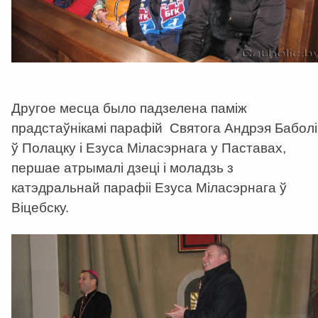
Другое месца было падзелена паміж
прадстаўнікамі парафій Святога Андрэя Баболі
ў Полацку і Езуса Міласэрнага у Паставах,
першае атрымалі дзеці і моладзь з
катэдральнай парафіі Езуса Міласэрнага ў
Віцебску.