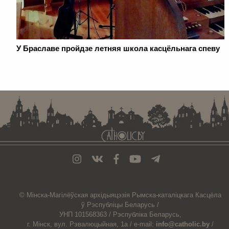
У Браславе пройдзе летняя школа касцёльнага спеву
. . . . . . . . . . . . . . . . . . . . . . . . . . . . . . . . . . . . . . . . . . . . . . . . . . . . . . . . . . . . .
© Мiнска-Магiлёўская
архiдыяцэзiя
Рымска-каталіцкага
Касцёла
ў Рэспубліцы Беларусь /
УНП 101568363 /
Рэспубліка Беларусь,
г. Мінск, вул. Рэвалюцыйная, 1а /
e-mail:
info@catholic.by
/