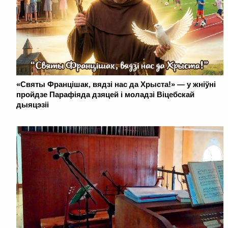
«Святы Францішак, вядзі нас да Хрыста!» — у жніўні
пройдзе Парафіяда дзяцей і моладзі Віцебскай
дыяцэзіі