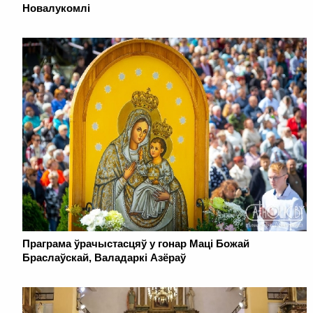
Новалукомлі
Праграма ўрачыстасцяў у гонар Маці Божай
Браслаўскай, Валадаркі Азёраў