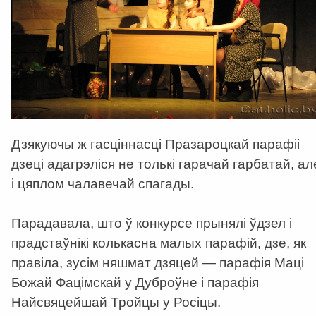
Дзякуючы ж гасціннасці Празароцкай парафіі
дзеці адагрэліся не толькі гарачай гарбатай, ал
і цяплом чалавечай спагады.
Парадавала, што ў конкурсе прынялі ўдзел і
прадстаўнікі колькасна малых парафій, дзе, як
правіла, зусім няшмат дзяцей — парафія Маці
Божай Фацімскай у Дуброўне і парафія
Найсвяцейшай Тройцы у Росіцы.