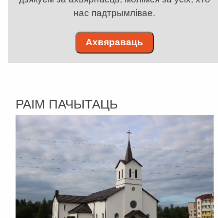
нас падтрымлівае.
Ахвяраваць
РАІМ ПАЧЫТАЦЬ