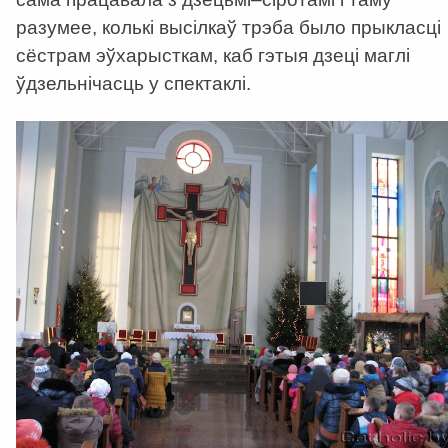
разумее, колькі высілкаў трэба было прыкласці
сёстрам эўхарысткам, каб гэтыя дзеці маглі
ўдзельнічасць у спектаклі.