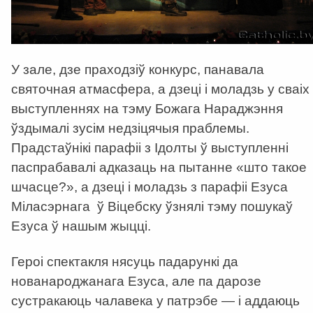
У зале, дзе праходзіў конкурс, панавала
святочная атмасфера, а дзеці і моладзь у сваіх
выступленнях на тэму Божага Нараджэння
ўздымалі зусім недзіцячыя праблемы.
Прадстаўнікі парафіі з Ідолты ў выступленні
паспрабавалі адказаць на пытанне «што такое
шчасце?», а дзеці і моладзь з парафіі Езуса
Міласэрнага ў Віцебску ўзнялі тэму пошукаў
Езуса ў нашым жыцці.
Героі спектакля нясуць падарункі да
нованароджанага Езуса, але па дарозе
сустракаюць чалавека у патрэбе — і аддаюць