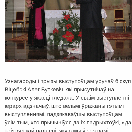
Узнагароды і прызы выступоўцам уручаў біскуп
Віцебскі Алег Буткевіч, які прысутнічаў на
конкурсе у якасці гледача. У сваім выступленні
іерарх адзначыў, што вельмі ўражаны гэтымі
выступленнямі, падзякаваўшы выступоўцам і
ўсім тым, хто прычыніўся да іх падрыхтоўкі, «да
той вялікай радасці, якую мы ўсе з вамі