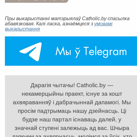
Пры выкарыстанні матэрыялаў Catholic.by спасылка
абавязковая. Калі ласка, азнаёмцеся з
умовамі
выкарыстання
Дарагія чытачы! Catholic.by —
некамерцыйны праект, існуе за кошт
ахвяраванняў і дабрачыннай дапамогі. Мы
просім падтрымаць нашу дзейнасць. Ці
будзе наш партал існаваць далей, у
значнай ступені залежыць ад вас. Шчыра
дзякуем за ахвярнасць, молімся за ўсіх, хто