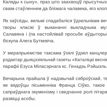
Каляды к сыну», праз што заахвоціў прысутных
сваім стаўленнем да блізкага чалавека, яго клоп
Як заўсёды, вельмі спадабаліся ўдзельнікам
творы класікі ў выкананні выкладчыка м
Салавяна і (па настойлівай просьбе аўдыторыі
біскупа Алега Буткевіча.
У мерапрыемстве таксама ўзялі ўдзел канцлер
рэдактар дыяцэзіяльнай газеты «Каталіцкі веснік»
парафіі Езуса Міласэрнага кс. Генадзь Рэйшэль
Вечарына прайшла ў надзвычай сяброўскай, т
яе вядоўцы пісьменніка Франца Сіўко, тако
сапраўднага экуменізму і сведчанне ролі літа
развіцці асобы.