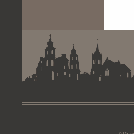
© Мiнск