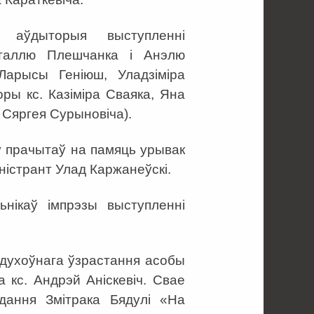
 аўдыторыя выступленні
аталлю Плешчанка і Анэлю
Ларысы Геніюш, Уладзіміра
оры кс. Казіміра Сваяка, Яна
а Сяргея Сурыновіча).
у прачытаў на памяць урывак
ністрант Улад Каржанеўскі.
нікаў імпрэзы выступленні
к духоўнага ўзрастання асобы
 кс. Андрэй Аніскевіч. Свае
дання Змітрака Бядулі «На