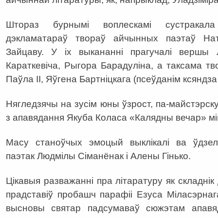
Штораз бурнымі воплескамі сустракала
дэкламатараў твораў айчынных паэтаў Н
Зайцаву. У іх выкананні прагучалі вершы 
Караткевіча, Рыгора Барадуліна, а таксама тв
Паўла II, Яўгена Бартніцкага (псеўданім ксяндз
Нягледзячы на зусім юны ўзрост, па-майстэрск
з апавядання Якуба Коласа «Калядны вечар» мі
Масу станоўчых эмоцый выклікалі ва ўдзель
паэтак Людмілы Сіманёнак і Алены Гінько.
Цікавыя разважанні пра літаратуру як складні
прадставіў пробашч парафіі Езуса Міласэрнага
высновы святар падсумаваў сюжэтам апавя