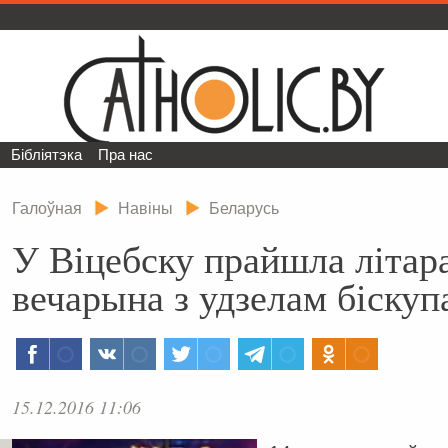
Бібліятэка
Пра нас
Галоўная
Навіны
Беларусь
У Віцебску прайшла літар
вечарына з удзелам біскуп
15.12.2016 11:06