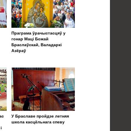
Праграма ўрачыстасцяў у
гонар Маці Божай
Браслаўскай, Валадаркі
Азёраў
ас
У Браславе пройдзе летняя
школа касцёльнага спеву
і