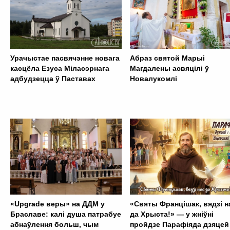
Урачыстае пасвячэнне новага
Абраз святой Марыі
касцёла Езуса Міласэрнага
Магдалены асвяцілі ў
адбудзецца ў Паставах
Новалукомлі
«Upgrade веры» на ДДМ у
«Святы Францішак, вядзі н
Браславе: калі душа патрабуе
да Хрыста!» — у жніўні
абнаўлення больш, чым
пройдзе Парафіяда дзяцей 