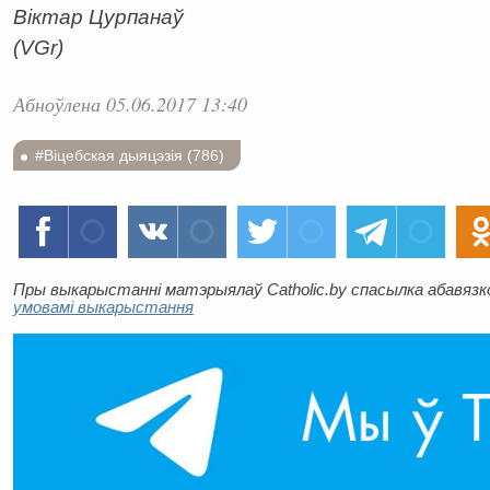
Віктар Цурпанаў
(VGr)
Абноўлена 05.06.2017 13:40
#Віцебская дыяцэзія (786)
Пры выкарыстанні матэрыялаў Catholic.by спасылка абавязков
умовамі выкарыстання