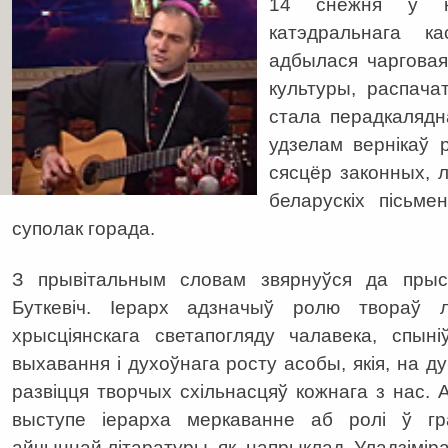
14 снежня ў ка
катэдральнага к
адбылася чарговая
культуры, распача
стала перадкалядн
удзелам вернікаў 
сясцёр законных, 
беларускіх пісьме
суполак горада.
З прывітальным словам звярнуўся да прысу
Буткевіч. Іерарх адзначыў ролю твораў л
хрысціянскага светапогляду чалавека, спын
выхавання і духоўнага росту асобы, якія, на д
развіцця творчых схільнасцяў кожнага з нас.
выступе іерарха меркаванне аб ролі ў гр
айчыннай літаратуры, як, напрыклад, Уладзіміра