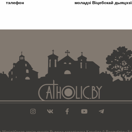
тэлефон
моладзі Віцебскай дыяцэзі
. . . . . . . . . . . . . . . . . . . . . . . . . . . . . . . . . . . . . . . . . . . .
а-Магiлёўская
архiдыяцэзiя
Рымска-каталіцкага
Касцёла
ў Рэспубліцы Бе