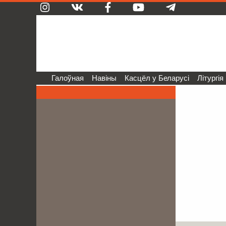
Галоўная
Навіны
Касцёл у Беларусі
Літургія