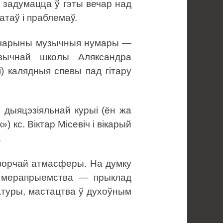
 задумацца ў гэты вечар над
атаў і праблемаў.
 вечарыны музычныя нумары —
узычнай школы Аляксандра
) калядныя спевы пад гітару
 дыяцэзіяльнай курыі (ён жа
) кс. Віктар Місевіч і вікарый
.
ворчай атмасферы. На думку
е мерапрыемства — прыклад
ратуры, мастацтва ў духоўным