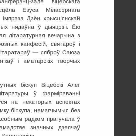
нферэнц-зале віцебскага
асцёла Езуса Міласэрнага
 імпрэза Дзён хрысціянскай
тых нядаўна ў дыяцэзіі. Ёю
ая літаратурная вечарына з
розных канфесій, святароў і
літаратараў — сяброў Саюза
ннікаў і аматарскіх творчых
тных біскуп Віцебскі Алег
ітаратуры ў фарміраванні
іўся на некаторых аспектах
умку біскупа, немагчымыя без
 Асобным радком прагучала ў
амадстве значных дзеячаў
 Караткевіча.