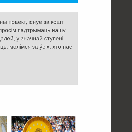
ы праект, існуе за кошт
 просім падтрымаць нашу
алей, у значнай ступені
, молімся за ўсіх, хто нас