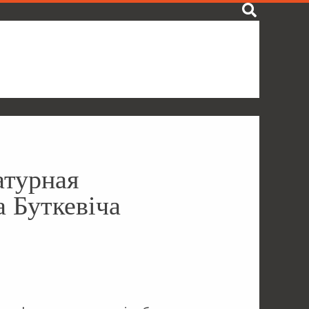
атурная
а Буткевіча