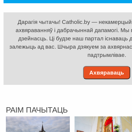
Дарагія чытачы! Catholic.by — некамерцыйн
ахвяраванняў і дабрачыннай дапамогі. Мы
дзейнасць. Ці будзе наш партал існаваць д
залежыць ад вас. Шчыра дзякуем за ахвярнасць
падтрымлівае.
Ахвяраваць
РАІМ ПАЧЫТАЦЬ