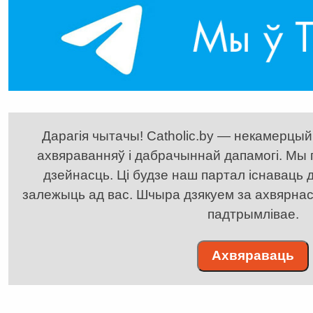
Дарагія чытачы! Catholic.by — некамерцыйн
ахвяраванняў і дабрачыннай дапамогі. Мы
дзейнасць. Ці будзе наш партал існаваць д
залежыць ад вас. Шчыра дзякуем за ахвярнасць
падтрымлівае.
Ахвяраваць