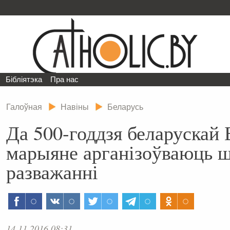
Бібліятэка
Пра нас
Галоўная
Навіны
Беларусь
Да 500-годдзя беларускай 
марыяне арганізоўваюць 
разважанні
14.11.2016 08:31