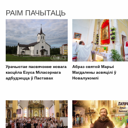
РАІМ ПАЧЫТАЦЬ
Урачыстае пасвячэнне новага
Абраз святой Марыі
касцёла Езуса Міласэрнага
Магдалены асвяцілі ў
адбудзецца ў Паставах
Новалукомлі