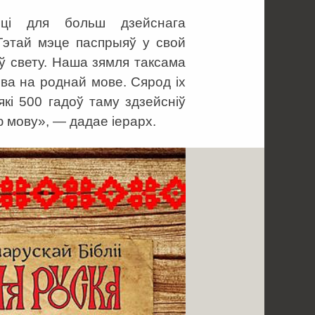
ці для больш дзейснага
Гэтай мэце паспрыяў у свой
ў свету. Наша зямля таксама
ова на роднай мове. Сярод іх
кі 500 гадоў таму здзейсніў
 мову», — дадае іерарх.