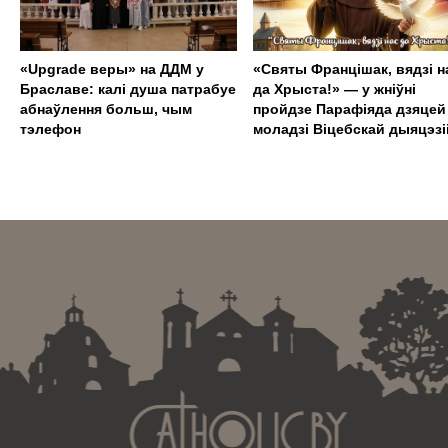
«Upgrade веры» на ДДМ у
«Святы Францішак, вядзі н
Браславе: калі душа патрабуе
да Хрыста!» — у жніўні
абнаўлення больш, чым
пройдзе Парафіяда дзяцей 
тэлефон
моладзі Віцебскай дыяцэзі
. . . . . . . . . . . . . . . . . . . . . . . . . . . . . . . . . . . . . . . . . . . .