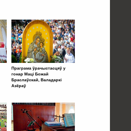
Праграма ўрачыстасцяў у
гонар Маці Божай
Браслаўскай, Валадаркі
Азёраў