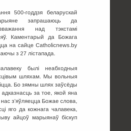
ання 500-годдзя беларускай
арыяне запрашаюць да
зважання над тэкстамі
нняў. Каментарый да Божага
цца на сайце Сatholicnews.by
аючы з 27 лістапада.
алавеку былі неабходныя
ласцівым шляхам. Мы вольныя
ліцца. Бо зямны шлях заўсёды
м адказнасць за тое, якой яна
нас з’яўляецца Божае слова,
сці яго да кожнага чалавека,
ыву айцоў марыянаў біскуп