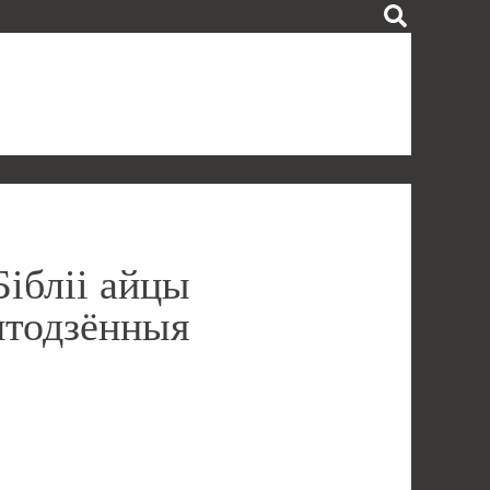
Бібліі айцы
штодзённыя