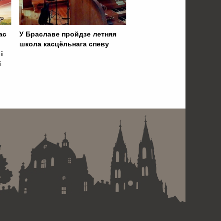
ас
У Браславе пройдзе летняя
школа касцёльнага спеву
і
і
 . . . . . . . . . . . . . . . . .