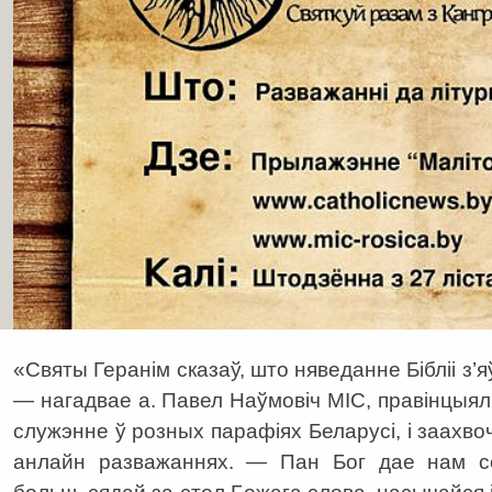
«Святы Геранім сказаў, што няведанне Бібліі з
— нагадвае а. Павел Наўмовіч МІС, правінцыял
служэнне ў розных парафіях Беларусі, і заахв
анлайн разважаннях. — Пан Бог дае нам с