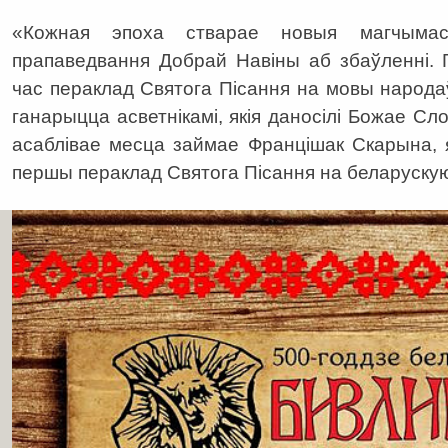
«Кожная эпоха стварае новыя магчымас
прапаведвання Добрай Навіны аб збаўленні. 
час пераклад Святога Пісання на мовы народа
ганарыцца асветнікамі, якія даносілі Божае Сл
асаблівае месца займае Францішак Скарына, я
першы пераклад Святога Пісання на беларускую