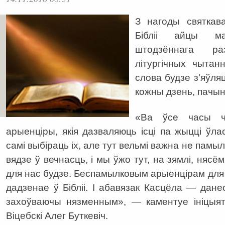
З нагоды святкав
Бібліі айцы м
штодзённага ра
літургічных чыта
слова будзе з’яўля
кожны дзень, пачын
«Ва ўсе часы ч
арыенціры, якія дазваляюць ісці па жыцці ў
самі выбіраць іх, але тут вельмі важна не памы
вядзе ў вечнасць, і мы ўжо тут, на зямлі, нясё
для нас будзе. Беспамылковым арыенцірам для 
дадзенае ў Бібліі. І абавязак Касцёла — дане
захоўваючы нязменным», — каментуе ініцыят
Віцебскі Алег Буткевіч.