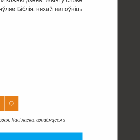
ім кожны дзень. Жыві ў слове
’яўляе Біблія, няхай напоўніць
ая. Калі ласка, азнаёмцеся з