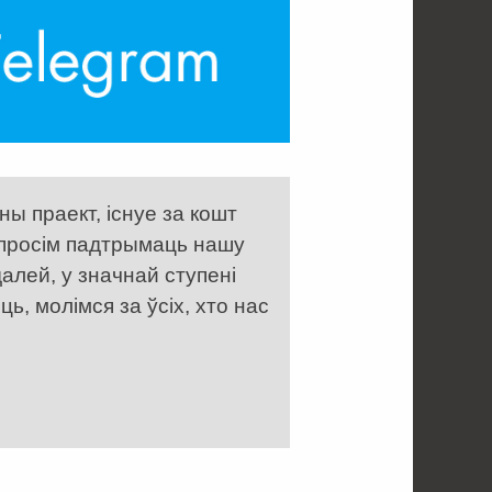
ы праект, існуе за кошт
 просім падтрымаць нашу
алей, у значнай ступені
, молімся за ўсіх, хто нас