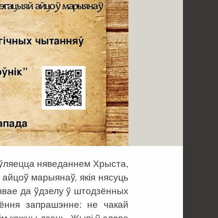
’яўляецца няведаннем Хрыста,
 айцоў марыянаў, якія нясуць
очвае да ўдзелу ў штодзённых
ёння запрашэнне: не чакай