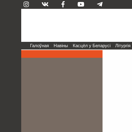
Галоўная
Навіны
Касцёл у Беларусі
Літургія