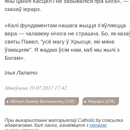
яны цанілі Касцёл і не забываліся пра Бога», —
сказаў іерарх.
«Калі фундаментам нашага жыцця з’яўляецца
вера — чалавеку нічога не страшна. Бо, як каза
святы Павел, “усё магу ў Хрысце, які мяне
ўзмацняе”. Я жадаю ўсім нам, каб мы жылі з
Богам».
Ілья Лапато
Абноўлена 10.07.2017 17:42
#Біскуп Казімір Велікаселец (132)
#Іерархі (478)
Пры выкарыстанні матэрыялаў Catholic.by спасылка
абавязковая. Калі ласка, азнаёмцеся з
умовамі
выкарыстання