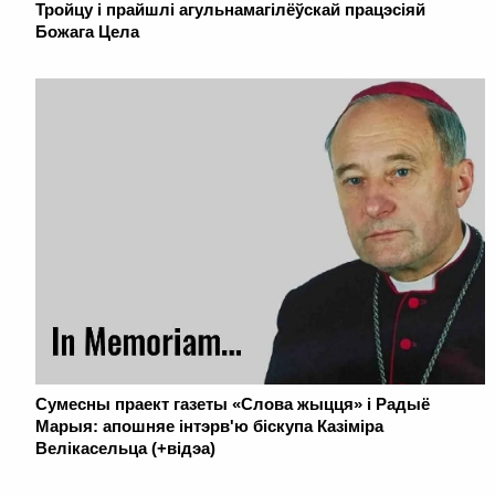
Тройцу і прайшлі агульнамагілёўскай працэсіяй
Божага Цела
Сумесны праект газеты «Слова жыцця» і Радыё
Марыя: апошняе інтэрв'ю біскупа Казіміра
Велікасельца (+відэа)