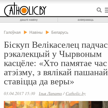
дашлі навіну
ахвяраваць
Галоўная
Навіны
Беларусь
Біскуп Велікаселец падчас
рэкалекцый у Чырвоным
касцёле: «Хто памятае час
атэізму, з вялікай пашанай
ставіцца да веры»
03.04.2017 15:30
Ілья Лапато
/
Catholic.by