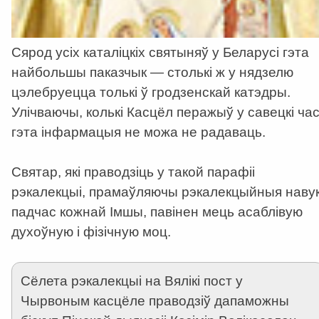
Сярод усіх каталіцкіх святыняў у Беларусі гэта
найбольшы паказчык — столькі ж у нядзелю
цэлебруецца толькі ў гродзенскай катэдры.
Улічваючы, колькі Касцёл перажыў у савецкі час
гэта інфармацыя не можа не радаваць.
Святар, які праводзіць у такой парафіі
рэкалекцыі, прамаўляючы рэкалекцыйныя навук
падчас кожнай Імшы, павінен мець асаблівую
духоўную і фізічную моц.
Сёлета рэкалекцыі на Вялікі пост у
Чырвоным касцёле праводзіў дапаможны