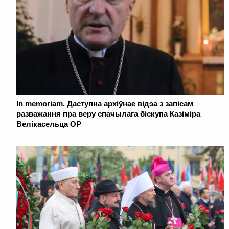
In memoriam. Даступна архіўнае відэа з запісам
разважання пра веру спачылага біскупа Казіміра
Велікасельца OP