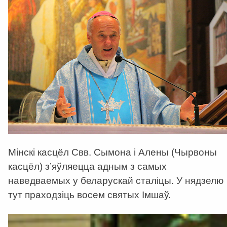
Мінскі касцёл Свв. Сымона і Алены (Чырвоны
касцёл) з’яўляецца адным з самых
наведваемых у беларускай сталіцы. У нядзелю
тут праходзіць восем святых Імшаў.