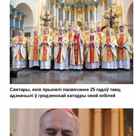
Святары, якія прынялі пасвячэнне 25 гадоў таму,
адзначылі ў гродзенскай катэдры свой юбілей