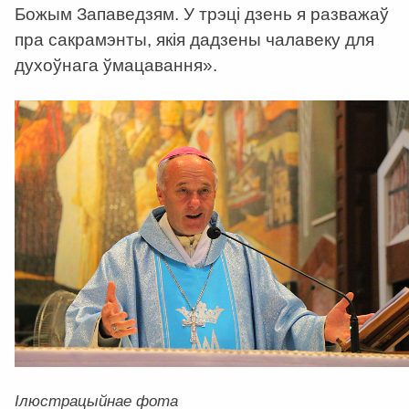
Божым Запаведзям. У трэці дзень я разважаў
пра сакрамэнты, якія дадзены чалавеку для
духоўнага ўмацавання».
Ілюстрацыйнае фота