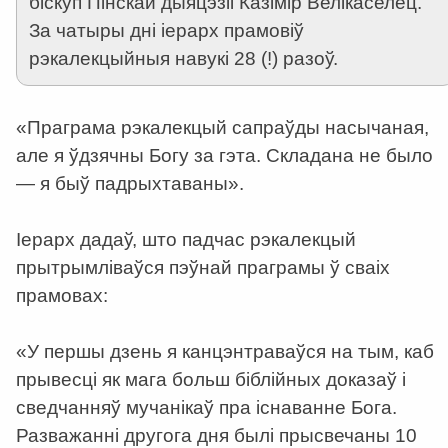
біскуп Пінскай дыяцэзіі Казімір Велікаселец.
За чатыры дні іерарх прамовіў
рэкалекцыйныя навукі 28 (!) разоў.
«Праграма рэкалекцый сапраўды насычаная,
але я ўдзячны Богу за гэта. Складана не было
— я быў падрыхтаваны».
Іерарх дадаў, што падчас рэкалекцый
прытрымліваўся пэўнай праграмы ў сваіх
прамовах:
«У першы дзень я канцэнтраваўся на тым, каб
прывесці як мага больш біблійных доказаў і
сведчанняў мучанікаў пра існаванне Бога.
Разважанні другога дня былі прысвечаны 10