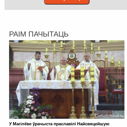
РАІМ ПАЧЫТАЦЬ
У Магілёве ўрачыста праславілі Найсвяцейшую