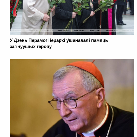
У Дзень Перамогі іерархі ўшанавалі памяць
загінуўшых герояў