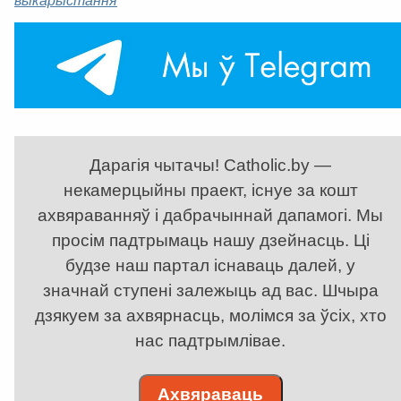
Дарагія чытачы! Catholic.by —
некамерцыйны праект, існуе за кошт
ахвяраванняў і дабрачыннай дапамогі. Мы
просім падтрымаць нашу дзейнасць. Ці
будзе наш партал існаваць далей, у
значнай ступені залежыць ад вас. Шчыра
дзякуем за ахвярнасць, молімся за ўсіх, хто
нас падтрымлівае.
Ахвяраваць