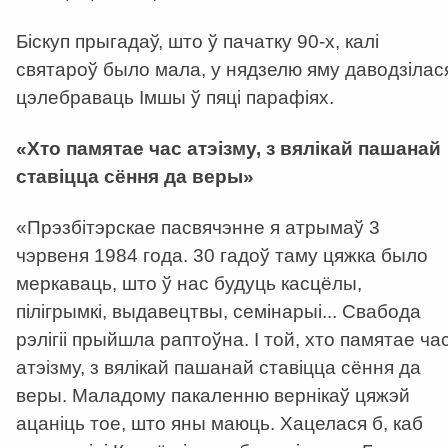
Біскуп прыгадаў, што ў пачатку 90-х, калі
святароў было мала, у нядзелю яму даводзілас
цэлебраваць Імшы ў пяці парафіях.
«Хто памятае час атэізму, з вялікай пашанай
ставіцца сёння да веры»
«Прэзбітэрскае пасвячэнне я атрымаў 3
чэрвеня 1984 года. 30 гадоў таму цяжка было
меркаваць, што ў нас будуць касцёлы,
пілігрымкі, выдавецтвы, семінарыі... Свабода
рэлігіі прыйшла раптоўна. І той, хто памятае ча
атэізму, з вялікай пашанай ставіцца сёння да
веры. Маладому пакаленню вернікаў цяжэй
ацаніць тое, што яны маюць. Хацелася б, каб