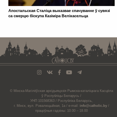
Апостальская Сталіца выказвае спачуванне ў сувязі
са смерцю біскупа Казіміра Велікасельца
. . . . . . . . . . . . . . . . . . . . . . . . . . . . . . . . . . . . . . . . . . . . . . . . . . . . . . . . . . . . .
© Мiнска-Магiлёўская
архiдыяцэзiя
Рымска-каталіцкага
Касцёла
ў Рэспубліцы Беларусь /
УНП 101568363 /
Рэспубліка Беларусь,
г. Мінск, вул. Рэвалюцыйная, 1а /
e-mail:
info@catholic.by
/
працоўныя гадзіны: 10.00 – 18.00