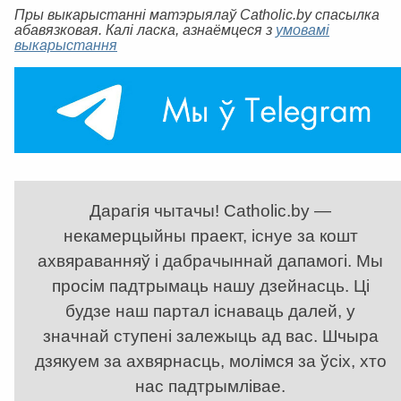
Пры выкарыстанні матэрыялаў Catholic.by спасылка
абавязковая. Калі ласка, азнаёмцеся з
умовамі
выкарыстання
Дарагія чытачы! Catholic.by —
некамерцыйны праект, існуе за кошт
ахвяраванняў і дабрачыннай дапамогі. Мы
просім падтрымаць нашу дзейнасць. Ці
будзе наш партал існаваць далей, у
значнай ступені залежыць ад вас. Шчыра
дзякуем за ахвярнасць, молімся за ўсіх, хто
нас падтрымлівае.