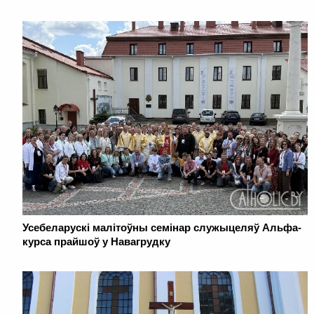
Усебеларускі малітоўны семінар служыцеляў Альфа-
курса прайшоў у Навагрудку