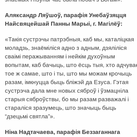
Аляксандр Ляўшоў, парафія Унебаўзяцця
Найсвяцейшай Панны Марыі, г. Магілёў:
«Такія сустрэчы патрэбныя, каб мы, каталіцкая
моладзь, знаёміліся адно з адным, дзяліліся
сваімі перажыванням і нейкім духоўным
вопытам, каб бачыць, што ёсць тыя, хто адчува
тое ж самае, што і ты, што мы можам крочыць
разам, імкнуцца быць бліжэй да Езуса. Гэтая
сустрэча дала мне новых сяброў і ўзмацніла
старыя сяброўствы, бо мы разам разважалі і
стараліся зразумець, што значыць быць
“дзецьмі святла”».
Ніна Надтачаева, парафія Беззаганнага