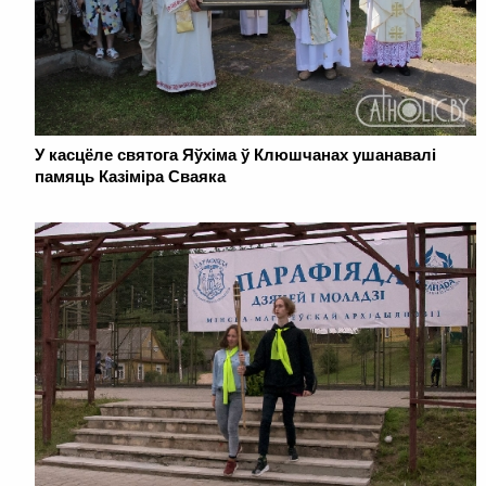
У касцёле святога Яўхіма ў Клюшчанах ушанавалі
памяць Казіміра Сваяка