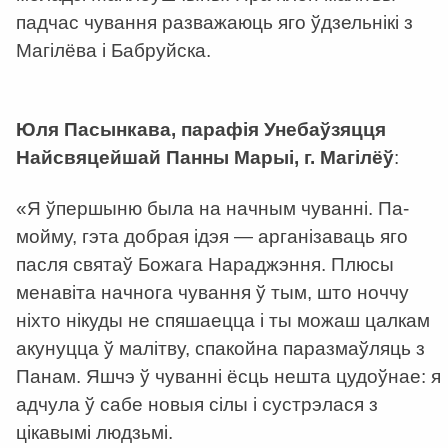
падчас чування разважаюць яго ўдзельнікі з
Магілёва і Бабруйска.
h
Юля Пасынкава, парафія Унебаўзяцця
Найсвяцейшай Панны Марыі, г. Магілёў
:
«Я ўпершыню была на начным чуванні. Па-
мойму, гэта добрая ідэя — арганізаваць яго
пасля святаў Божага Нараджэння. Плюсы
менавіта начнога чування ў тым, што ноччу
ніхто нікуды не спяшаецца і ты можаш цалкам
акунуцца ў малітву, спакойна паразмаўляць з
Панам. Яшчэ ў чуванні ёсць нешта цудоўнае: я
адчула ў сабе новыя сілы і сустрэлася з
цікавымі людзьмі.