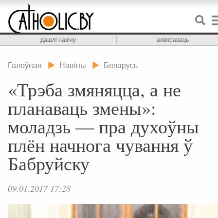
дашлі навіну
ахвяраваць
Галоўная
Навіны
Беларусь
«Трэба змяняцца, а не
планаваць змены»:
моладзь — пра духоўны
плён начнога чування ў
Бабруйску
09.01.2017 17:28