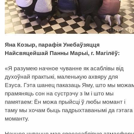
Яна Козыр, парафія Унебаўзяцця
Найсвяцейшай Панны Марыі, г. Магілёў:
«Я разумею начное чуванне як асаблівы від
духоўнай практыкі, маленькую ахвяру для
Езуса. Гэта шанец паказаць Яму, што мы можа
прамяняць сон на сустрэчу з Ім і што мы
памятаем: Ён можа прыйсці ў любы момант і
таму мы хочам быць падрыхтаванымі да гэтага
моманту.
Начное чуванне мае своеасаблівую атмасферу