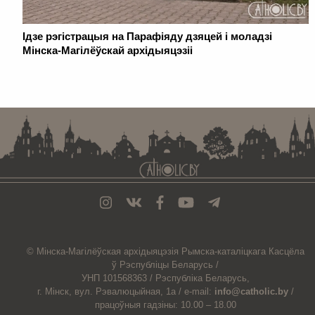
Ідзе рэгістрацыя на Парафіяду дзяцей і моладзі
Мінска-Магілёўскай архідыяцэзіі
. . . . . . . . . . . . . . . . . . . . . . . . . . . . . . . . . . . . . . . . . . . . . . . . . . . . . . . . . . . . .
© Мiнска-Магiлёўская
архiдыяцэзiя
Рымска-каталіцкага
Касцёла
ў Рэспубліцы Беларусь /
УНП 101568363 /
Рэспубліка Беларусь,
г. Мінск, вул. Рэвалюцыйная, 1а /
e-mail:
info@catholic.by
/
працоўныя гадзіны: 10.00 – 18.00