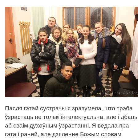
Пасля гэтай сустрэчы я зразумела, што трэба
ўзрастаць не толькі інтэлектуальна, але і дбаць
аб сваім духоўным ўзрастанні. Я ведала пра
гэта і раней, але дзяленне Божым словам