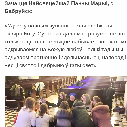
Зачацця Найсвяцейшай Панны Марыі, г.
Бабруйск:
«Удзел у начным чуванні — мая асабістая
ахвяра Богу. Сустрэча дала мне разуменне, шт
толькі тады нашае жыццё набывае сэнс, калі м
адкрываемся на Божую любоў. Толькі тады мы
адчуваем прагненне і здольнасць ісці наперад і
несці святло і дабрыню ў гэты свет».