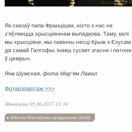
Як сказаў папа Францішак, ніхто з нас не
з’яўляецца хрысціянінам выпадкова. Таму, калі
мы хрысціяне, мы павінны несці Крыж з Езусам
да самай Галгофы, інакш сусвет згасне і патоне
ў цемры».
Яна Шумская, фота Мар'ям Лавал
Фотарэпартаж >>>
Абноўлена 05.06.2017 13:34
#Мінска-Магілёўская архідыяцэзія (2616)