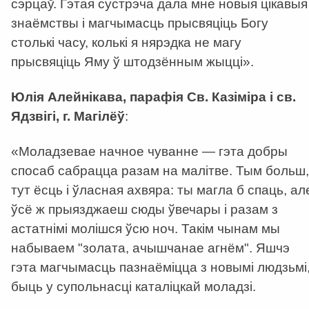
сэрцаў. Гэтая сустрэча дала мне новыя цікавыя
знаёмствы і магчымасць прысвяціць Богу
столькі часу, колькі я нярэдка не магу
прысвяціць Яму ў штодзённым жыцці».
Юлія Алейнікава, парафія Св. Казіміра і св.
Ядзвігі, г. Магілёў
:
«Моладзевае начное чуванне — гэта добры
спосаб сабрацца разам на малiтве. Тым больш,
тут ёсць і ўласная ахвяра: ты магла б спаць, ал
ўсё ж прыязджаеш сюды ўвечары i разам з
астатнiмi молiшся ўсю ноч. Такiм чынам мы
набываем "золата, ачышчанае агнём". Яшчэ
гэта магчымасць пазнаёмiцца з новымi людзьмi
быць у супольнасцi каталiцкай моладзi.