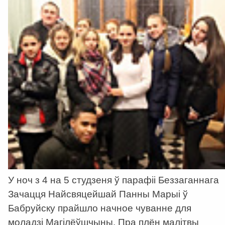
У ноч з 4 на 5 студзеня ў парафіі Беззаганнага
Зачацця Найсвяцейшай Панны Марыі ў
Бабруйску прайшло начное чуванне для
моладзі Магілёўшчыны. Пра плён малітвы