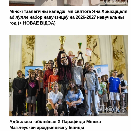
Мінскі тэалагічны каледж імя святога Яна Хрысціцеля
аб’яўляе набор навучэнцаў на 2026-2027 навучальны
год (+ НОВАЕ ВІДЭА)
Адбылася юбілейная Х Парафіяда Мінска-
Магілёўскай архідыяцэзіі ў Івянцы