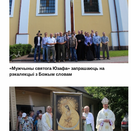
«Мужчыны святога Юзафа» запрашаюць на
рэкалекцыі з Божым словам