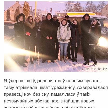
Я ўпершыню ўдзельнiчала ў начным чуваннi,
таму атрымала шмат ўражанняў. Ахвяравалася
правесці ноч без сну, памалiлася ў такiх
незвычайных абставiнах, знайшла новых
знаёмых i пэўны час была побач з Богам».