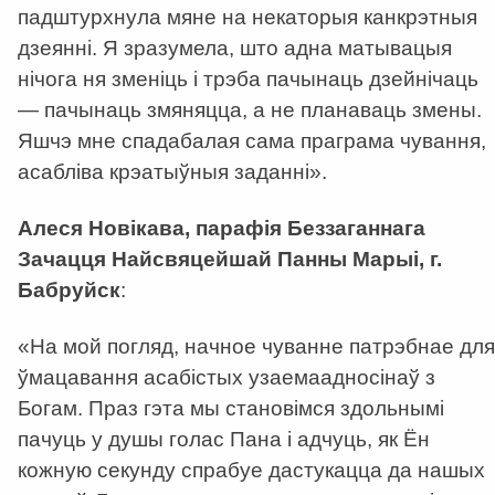
падштурхнула мяне на некаторыя канкрэтныя
дзеянні. Я зразумела, што адна матывацыя
нічога ня зменіць і трэба пачынаць дзейнічаць
— пачынаць змяняцца, а не планаваць змены.
Яшчэ мне спадабалая сама праграма чування,
асабліва крэатыўныя заданні».
Алеся Новікава, парафія Беззаганнага
Зачацця Найсвяцейшай Панны Марыі, г.
Бабруйск
:
«На мой погляд, начное чуванне патрэбнае для
ўмацавання асабістых узаемаадносінаў з
Богам. Праз гэта мы становімся здольнымі
пачуць у душы голас Пана і адчуць, як Ён
кожную секунду спрабуе дастукацца да нашых