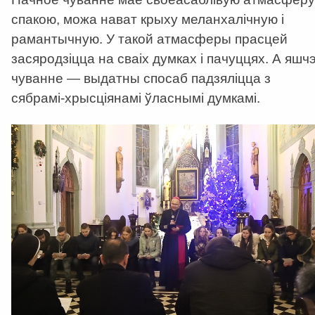
спакою, можа нават крыху меланхалічную і
рамантычную. У такой атмасферы прасцей
засяродзіцца на сваіх думках і пачуццях. А яшч
чуванне — выдатны спосаб падзяліцца з
сябрамі-хрысціянамі ўласнымі думкамі.