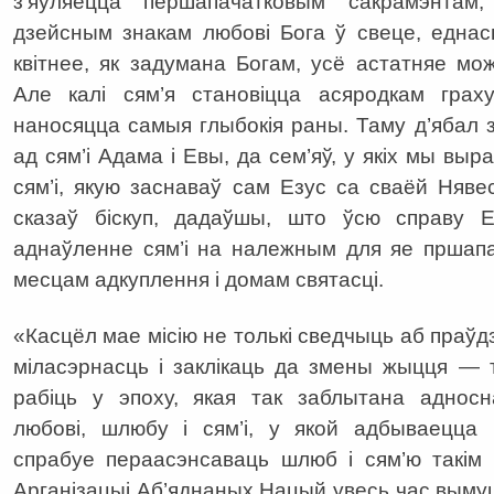
з’яўляецца першапачатковым сакрамэнта
дзейсным знакам любові Бога ў свеце, еднас
квітнее, як задумана Богам, усё астатняе м
Але калі сям’я становіцца асяродкам грах
наносяцца самыя глыбокія раны. Таму д’ябал з
ад сям’і Адама і Евы, да сем’яў, у якіх мы выра
сям’і, якую заснаваў сам Езус са сваёй Няв
сказаў біскуп, дадаўшы, што ўсю справу 
аднаўленне сям’і на належным для яе пршап
месцам адкуплення і домам святасці.
«Касцёл мае місію не толькі сведчыць аб праўд
міласэрнасць і заклікаць да змены жыцця — 
рабіць у эпоху, якая так заблытана адносн
любові, шлюбу і сям’і, у якой адбываецца 
спрабуе пераасэнсаваць шлюб і сям’ю такім
Арганізацыі Аб’яднаных Нацый увесь час вым