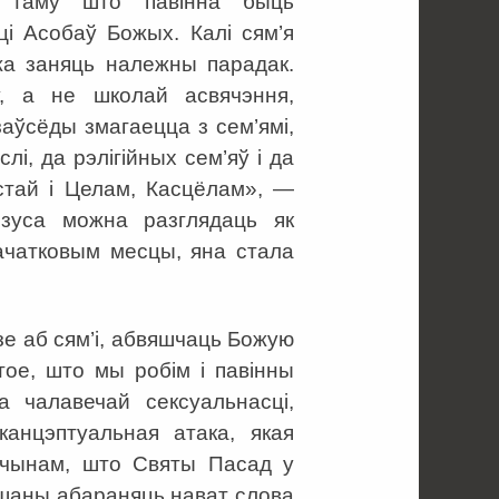
м, таму што павінна быць
ці Асобаў Божых. Калі сям’я
ожа заняць належны парадак.
у, а не школай асвячэння,
аўсёды змагаецца з сем’ямі,
слі, да рэлігійных сем’яў і да
естай і Целам, Касцёлам», —
Езуса можна разглядаць як
ачатковым месцы, яна стала
зе аб сям’і, абвяшчаць Божую
тое, што мы робім і павінны
а чалавечай сексуальнасці,
канцэптуальная атака, якая
 чынам, што Святы Пасад у
ушаны абараняць нават слова