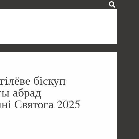
гілёве біскуп
ты абрад
ні Святога 2025