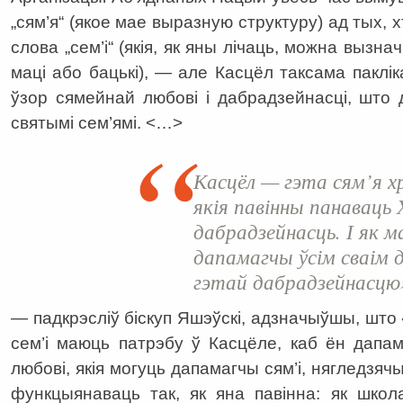
„сям’я“ (якое мае выразную структуру) ад тых, 
слова „сем’і“ (якія, як яны лічаць, можна вызна
маці або бацькі), — але Касцёл таксама паклі
ўзор сямейнай любові і дабрадзейнасці, што
святымі сем’ямі. <…>
Касцёл — гэта сям’я хр
якія павінны панавац
дабрадзейнасць. І як м
дапамагчы ўсім сваім
гэтай дабрадзейнасцю
— падкрэсліў біскуп Яшэўскі, адзначыўшы, ш
сем’і маюць патрэбу ў Касцёле, каб ён дапам
любові, якія могуць дапамагчы сям’і, нягледзячы
функцыянаваць так, як яна павінна: як школ