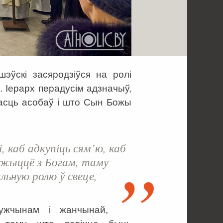
шэўскі засяродзіўся на ролі
я. Іерарх перадусім адзначыў,
насць асобаў і што Сын Божы
і, каб адкупіць сям’ю, каб
 жыццё з Богам, таму
ьную ролю ў свеце,
ужчынам і жанчынай,