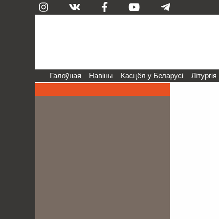
Галоўная
Навіны
Касцёл у Беларусі
Літургія