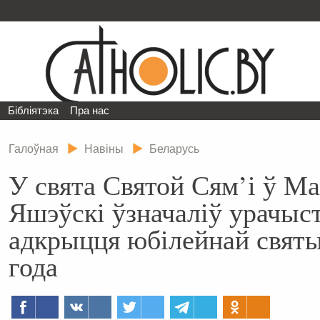
Бібліятэка
Пра нас
Галоўная
Навіны
Беларусь
У свята Святой Сям’і ў Ма
Яшэўскі ўзначаліў урачыс
адкрыцця юбілейнай святы
года