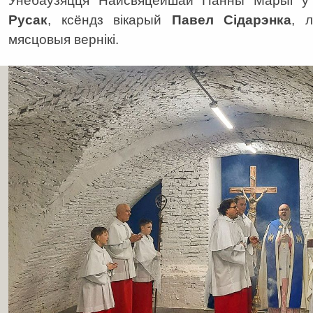
Унебаўзяцця Найсвяцейшай Панны Марыі ў
Русак
, ксёндз вікарый
Павел Сідарэнка
, л
мясцовыя вернікі.