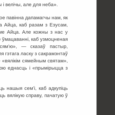
і велічы, але для неба».
ое павінна дапамагчы нам, як
а Айца, каб разам з Езусам,
е Айца. Але кожны з нас у
яе ўмацаванні, каб узмоцненая
сям’ю», — сказаў пастыр,
 гэтага ласку з сакрамэнтаў
е «вялікім сямейным святам»,
нюю еднасць і «прымірыцца з
ць нашыя сем’і, каб адкупіць
ць вялікую справу, пачатую ў