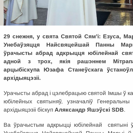
29 снежня, у свята Святой Сям’і: Езуса, М
Унебаўзяцця Найсвяцейшай Панны Мар
ўрачысты абрад адкрыцця юбілейнай свя
адной з трох, якія рашэннем Мітрапал
арцыбіскупа Юзафа Станеўскага ўстаноўл
архідыяцэзіі.
Урачысты абрад і цэлебрацыю святой Імшы ў к
юбілейных святыняў, узначаліў Генеральны 
архідыяцэзіі біскуп
Аляксандр Яшэўскі SDB
.
Ва ўрачыстым адкрыцці юбілейнай святыні ў