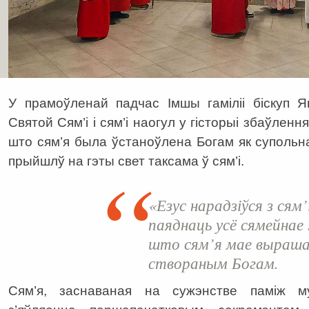
У прамоўленай падчас Імшы гаміліі біскуп Я
Святой Сям’і і сям’і наогул у гісторыі збаўленн
што сям’я была ўстаноўлена Богам як суполь
прыйшлў на гэты свет таксама ў сям’і.
«Езус нарадзіўся з сям’
паяднаць усё сямейнае
што сям’я мае вырашал
створаным Богам.
Сям’я, заснаваная на сужэнстве паміж м