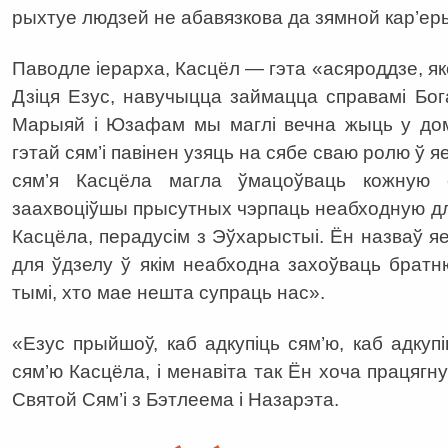
рыхтуе людзей не абавязкова да зямной кар’еры 
Паводле іерарха, Касцёл — гэта «асяроддзе, як
Дзіця Езус, навучыцца займацца справамі Бог
Марыяй і Юзафам мы маглі вечна жыць у дом
гэтай сям’і павінен узяць на сябе сваю ролю ў 
сям’я Касцёла магла ўмацоўваць кожную 
заахвоціўшы прысутных чэрпаць неабходную для
Касцёла, перадусім з Эўхарыстыі. Ён назваў я
для ўдзелу ў якім неабходна захоўваць брат
тымі, хто мае нешта супраць нас».
«Езус прыйшоў, каб адкупіць сям’ю, каб адкупі
сям’ю Касцёла, і менавіта так Ён хоча працягну
Святой Сям’і з Бэтлеема і Назарэта.