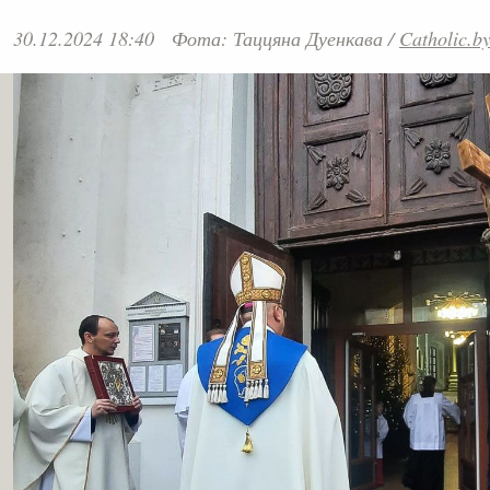
30.12.2024 18:40
Фота: Таццяна Дуенкава
/
Catholic.b