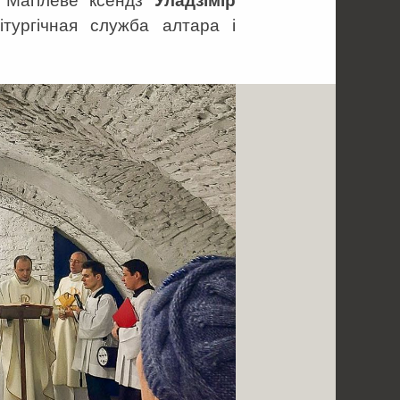
 Магілёве ксёндз
Уладзімір
ітургічная служба алтара і