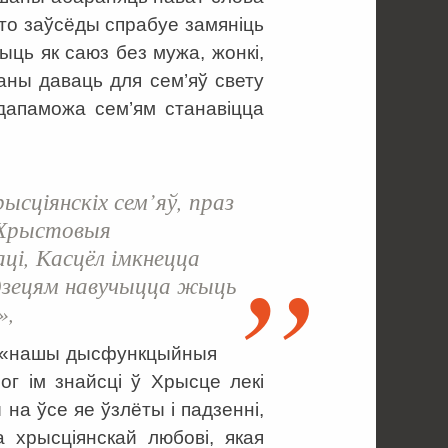
хто заўсёды спрабуе замяніць
чыць як саюз без мужа, жонкі,
каны даваць для сем’яў свету
 дапаможа сем’ям станавіцца
ысціянскіх сем’яў, праз
ь Хрыстовыя
аці, Касцёл імкнецца
 дзецям навучыцца жыць
»,
то «нашы дысфункцыйныя
ог ім знайсці ў Хрысце лекі
 на ўсе яе ўзлёты і падзенні,
а хрысціянскай любові, якая