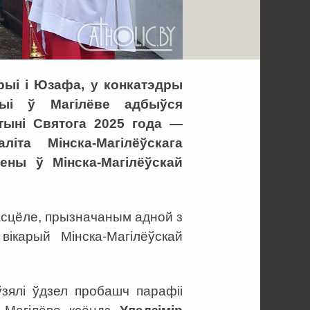
арыі і Юзафа, у конкатэдры
ыі ў Магілёве адбыўся
тыні Святога 2025 года —
іта Мінска-Магілёўскага
ены ў Мінска-Магілёўскай
асцёле, прызначаным адной з
вікарый Мінска-Магілёўскай
зялі ўдзел пробашч парафіі