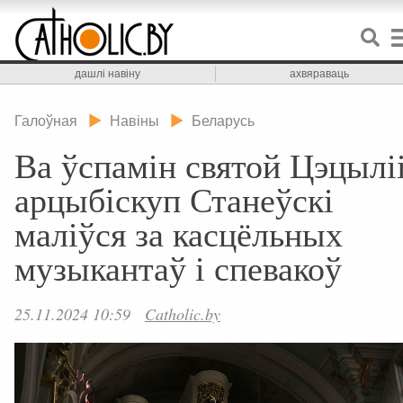
дашлі навіну
ахвяраваць
Галоўная
Навіны
Беларусь
Ва ўспамін святой Цэцылі
арцыбіскуп Станеўскі
маліўся за касцёльных
музыкантаў і спевакоў
25.11.2024 10:59
Catholic.by