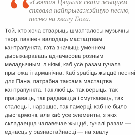
«Святая Цэцылія сваім жыццём
спявала найпрыгажэйшую песню,
песню на хвалу Бога.
Той, хто хоча стварыць шматгалосы музычны
твор, павінен валодаць мастацтвам
кантрапункта, гэта значыць уменнем
дырыжыраваць адначасова рознымі
меладычнымі лініямі, каб усё разам гучала
прыгожа і гарманічна. Каб зрабіць жыццё песня
для Пана, патрэбна таксама мастацтва
кантрапункта. Так любіць, так верыць, так
працаваць, так радавацца і смуткаваць, так
сталець і, нарэшце, так памерці, каб не было
дысгармоніі, але каб усе элементы, з якіх
складаецца чалавечае жыццё, гучалі разам —
еднасць у разнастайнасці — на хвалу