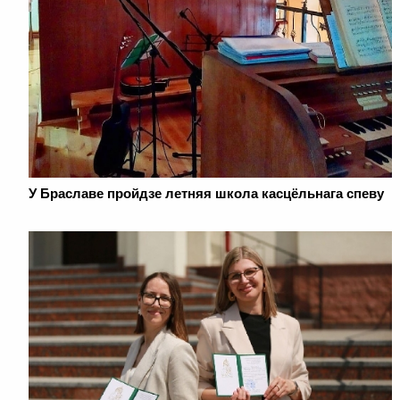
У Браславе пройдзе летняя школа касцёльнага спеву