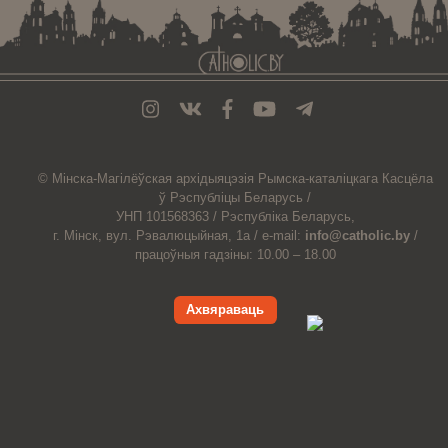
© Мiнска-Магiлёўская
архiдыяцэзiя
Рымска-каталіцкага
Касцёла
ў Рэспубліцы Беларусь /
УНП 101568363 /
Рэспубліка Беларусь,
г. Мінск, вул. Рэвалюцыйная, 1а /
e-mail:
info@catholic.by
/
працоўныя гадзіны: 10.00 – 18.00
Ахвяраваць