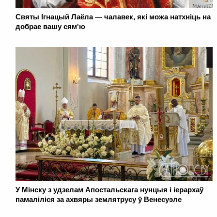
Святы Ігнацый Лаёла — чалавек, які можа натхніць на
добрае вашу сям'ю
У Мінску з удзелам Апостальскага нунцыя і іерархаў
памаліліся за ахвяры землятрусу ў Венесуэле