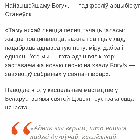
Найвышэйшаму Богу», — падкрэсліў арцыбіску
Станеўскі.
«Таму няхай льецца песня, гучаць галасы:
жыццё працягваецца, важна трапіць у лад,
падабраць адпаведную ноту: міру, дабра і
еднасці. Усе мы — гэта адзін вялікі хор;
заспаваем жа новую песню на хвалу Богу!» —
заахвоціў сабраных у святыні іерарх.
Паводле яго, ў касцёльным мастацтве ў
Беларусі выявы святой Цэцыліі сустракаюцца
нячаста.
«Аднак мы верым, што нашыя
падзеі духоўнай, касцёльнай,