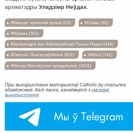
архікатэдры
Уладзімр Неўдах
.
#Канцэрт арганнай музыкі (53)
#Спевы (91)
#Музыка (301)
#Архікатэдра Імя Найсвяцейшай Панны Марыі (444)
#Святыя і благаслаўлёныя (651)
#Мінск (741)
#Мінска-Магілёўская архідыяцэзія (2616)
Пры выкарыстанні матэрыялаў Catholic.by спасылка
абавязковая. Калі ласка, азнаёмцеся з
умовамі
выкарыстання