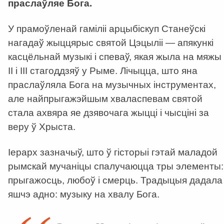
праслаўляе Бога.
У прамоўленай гаміліі арцыбіскуп Станеўскі
нагадаў жыццярыс святой Цэцыліі — апякункі
касцёльнай музыкі і спеваў, якая жыла на мяжы
ІІ і ІІІ стагоддзяў у Рыме. Лічыцца, што яна
праслаўляла Бога на музычных інструментах,
але найпрыгажэйшым хваласпевам святой
стала ахвяра яе дзявочага жыцці і чысціні за
веру ў Хрыста.
Іерарх зазначыў, што ў гісторыі гэтай маладой
рымскай мучаніцы спалучаюцца тры элементы:
прыгажосць, любоў і смерць. Традыцыя дадала
яшчэ адно: музыку на хвалу Бога.