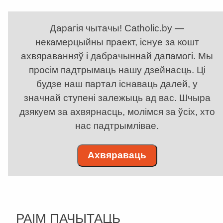
Дарагія чытачы! Catholic.by —
некамерцыйны праект, існуе за кошт
ахвяраванняў і дабрачыннай дапамогі. Мы
просім падтрымаць нашу дзейнасць. Ці
будзе наш партал існаваць далей, у
значнай ступені залежыць ад вас. Шчыра
дзякуем за ахвярнасць, молімся за ўсіх, хто
нас падтрымлівае.
Ахвяраваць
РАІМ ПАЧЫТАЦЬ