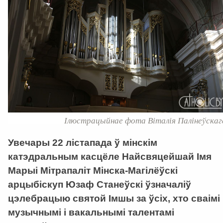
Ілюстрацыйнае фота Віталія Палінеўскаг
Увечары 22 лістапада ў мінскім
катэдральным касцёле Найсвяцейшай Імя
Марыі Мітрапаліт Мінска-Магілёўскі
арцыбіскуп Юзаф Станеўскі ўзначаліў
цэлебрацыю святой Імшы за ўсіх, хто сваімі
музычнымі і вакальнымі талентамі