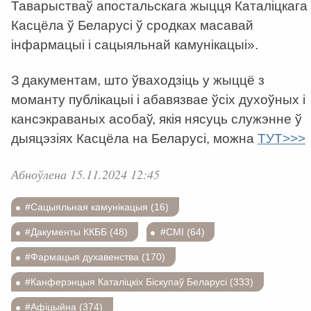
Таварыстваў апостальскага жыцця Каталіцкага
Касцёла ў Беларусі ў сродках масавай
інфармацыі і сацыяльнай камунікацыі».
З дакументам, што ўваходзіць у жыццё з
моманту публікацыі і абавязвае ўсіх духоўных і
кансэкраваных асобаў, якія нясуць служэнне ў
дыяцэзіях Касцёла на Беларусі, можна
ТУТ>>>
Абноўлена 15.11.2024 12:45
#Сацыяльная камунікацыя (16)
#Дакументы ККББ (48)
#СМІ (64)
#Фармацыя духавенства (170)
#Канферэнцыя Каталіцкіх Біскупаў Беларусі (333)
#Афіцыйна (374)