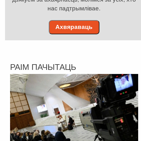
нас падтрымлівае.
Ахвяраваць
РАІМ ПАЧЫТАЦЬ