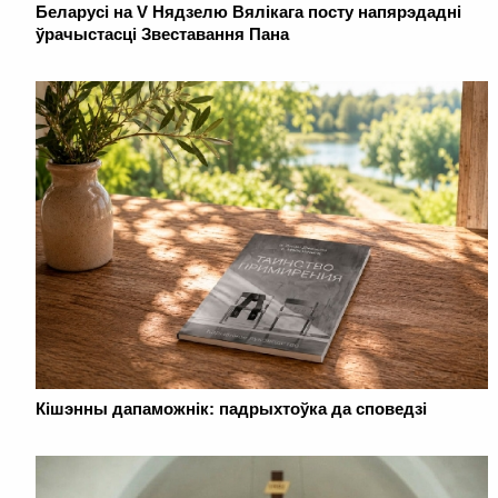
Беларусі на V Нядзелю Вялікага посту напярэдадні
ўрачыстасці Звеставання Пана
Кішэнны дапаможнік: падрыхтоўка да споведзі