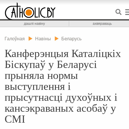
дашлі навіну
ахвяраваць
Галоўная
Навіны
Беларусь
Канферэнцыя Каталіцкіх
Біскупаў у Беларусі
прыняла нормы
выступлення і
прысутнасці духоўных і
кансэкраваных асобаў у
СМІ