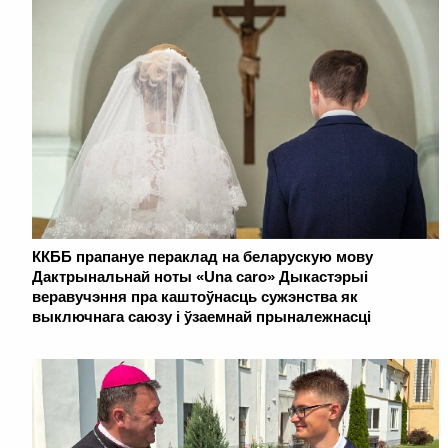
ККББ прапануе пераклад на беларускую мову
Дактрынальнай ноты «Una caro» Дыкастэрыі
веравучэння пра каштоўнасць сужэнства як
выключнага саюзу і ўзаемнай прыналежнасці