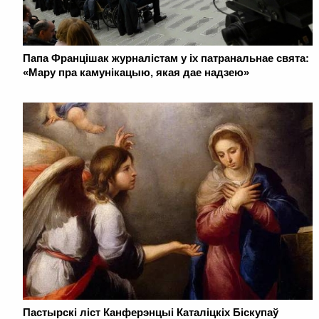
Папа Францішак журналістам у іх патранальнае свята:
«Мару пра камунікацыю, якая дае надзею»
Пастырскі ліст Канферэнцыі Каталіцкіх Біскупаў