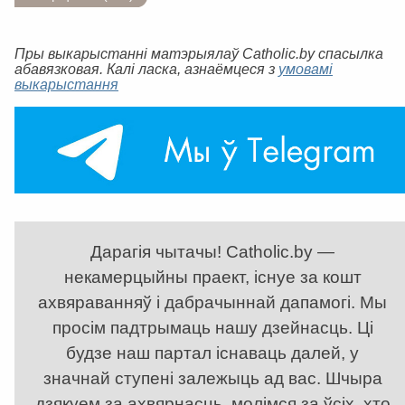
Пры выкарыстанні матэрыялаў Catholic.by спасылка
абавязковая. Калі ласка, азнаёмцеся з
умовамі
выкарыстання
Дарагія чытачы! Catholic.by —
некамерцыйны праект, існуе за кошт
ахвяраванняў і дабрачыннай дапамогі. Мы
просім падтрымаць нашу дзейнасць. Ці
будзе наш партал існаваць далей, у
значнай ступені залежыць ад вас. Шчыра
дзякуем за ахвярнасць, молімся за ўсіх, хто