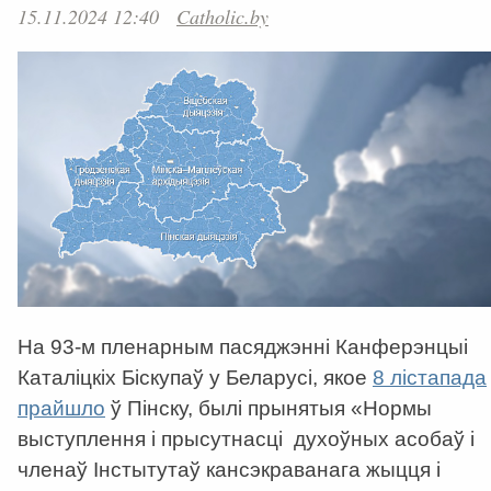
15.11.2024 12:40
Catholic.by
На 93-м пленарным пасяджэнні Канферэнцыі
Каталіцкіх Біскупаў у Беларусі, якое
8 лістапада
прайшло
ў Пінску, былі прынятыя «Нормы
выступлення і прысутнасці духоўных асобаў і
членаў Інстытутаў кансэкраванага жыцця і