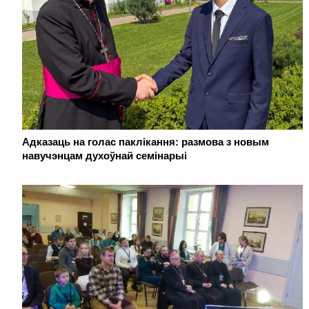
Адказаць на голас паклікання: размова з новым
навучэнцам духоўнай семінарыі