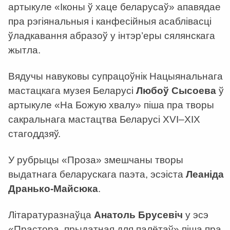
артыкуле «Іконы ў хаце беларусаў» апавядае
пра рэгіянальныя і канфесійныя асаблівасці
ўладкавання абразоў у інтэр’еры сялянскага
жытла.
Вядучы навуковы супрацоўнік Нацыянальнага
мастацкага музея Беларусі
Любоў Сысоева
ў
артыкуле «На Божую хвалу» піша пра творы
сакральнага мастацтва Беларусі XVI–XIX
стагоддзяў.
У рубрыцы «Проза» змешчаны творы
выдатнага беларускага паэта, эсэіста
Леаніда
Дранько-Майсюка
.
Літаратуразнаўца
Анатоль Брусевіч
у эсэ
«Прастора, прыдатная для палётаў» піша пра