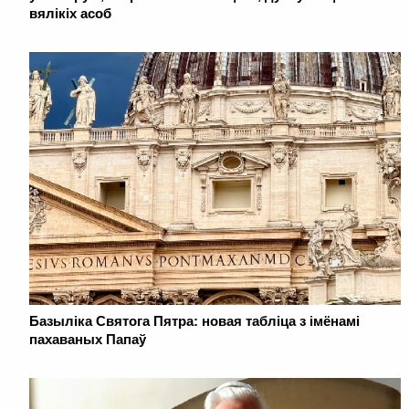
вялікіх асоб
Базыліка Святога Пятра: новая табліца з імёнамі
пахаваных Папаў