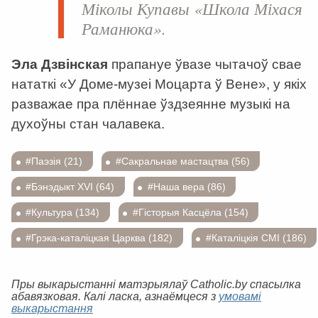
Міколы Купавы
«Школа Міхася
Раманюка».
Эла Дзвінская
прапануе ўвазе чытачоў свае
нататкі «У Доме-музеі Моцарта ў Вене», у якіх
разважае пра плённае ўздзеянне музыкі на
духоўны стан чалавека.
#Паэзія (21)
#Сакральнае мастацтва (56)
#Бэнэдыкт XVI (64)
#Наша вера (86)
#Культура (134)
#Гісторыя Касцёла (154)
#Грэка-каталіцкая Царква (182)
#Каталіцкія СМІ (186)
Пры выкарыстанні матэрыялаў Catholic.by спасылка
абавязковая. Калі ласка, азнаёмцеся з
умовамі
выкарыстання