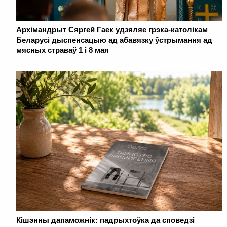
Архімандрыт Сяргей Гаек удзяляе грэка-католікам
Беларусі дыспенсацыю ад абавязку ўстрымання ад
мясных страваў 1 і 8 мая
Кішэнны дапаможнік: падрыхтоўка да споведзі