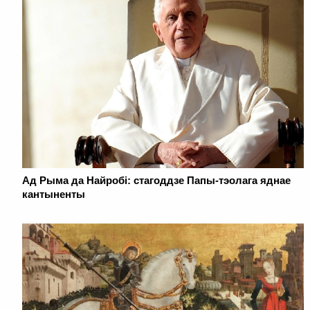
Ад Рыма да Найробі: стагоддзе Папы-тэолага яднае
кантыненты