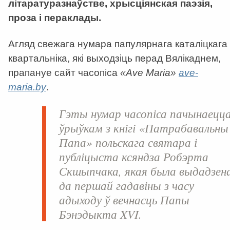
літаратуразнаўстве, хрысціянская паэзія,
проза і пераклады.
Агляд свежага нумара папулярнага каталіцкага
квартальніка, які выходзіць перад Вялікаднем,
прапануе сайт часопіса
«
Ave Maria»
ave-
maria.by
.
Гэты нумар часопіса пачынаецц
ўрыўкам з кнігі «Патрабавальны
Папа» польскага святара і
публіцыста ксяндза
Робэрта
Скшыпчака
, якая была выдадзен
да першай гадавіны з часу
адыходу ў вечнасць Папы
Бэнэдыкта XVI.