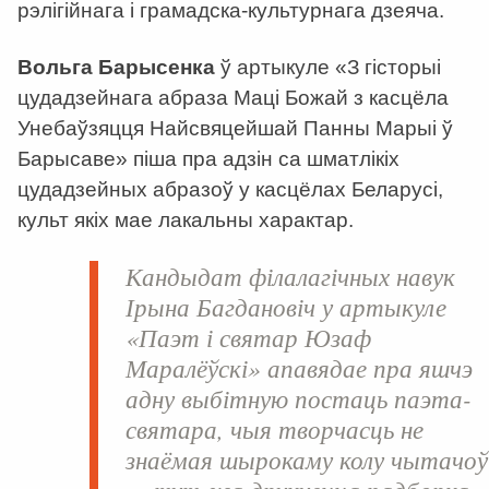
рэлігійнага і грамадска-культурнага дзеяча.
Вольга Барысенка
ў артыкуле «З гісторыі
цудадзейнага абраза Маці Божай з касцёла
Унебаўзяцця Найсвяцейшай Панны Марыі ў
Барысаве» піша пра адзін са шматлікіх
цудадзейных абразоў у касцёлах Беларусі,
культ якіх мае лакальны характар.
Кандыдат філалагічных навук
Ірына Багдановіч
у артыкуле
«Паэт і святар Юзаф
Маралёўскі» апавядае пра яшчэ
адну выбітную постаць паэта-
святара, чыя творчасць не
знаёмая шырокаму колу чытачоў