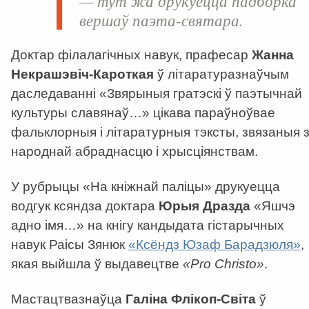
— тут жа друкуецца падборка
вершаў паэта-святара.
Доктар філалагічных навук, прафесар
Жанна
Некрашэвіч-Кароткая
ў літаратуразнаўчым
даследаванні «Звярыныя гратэскі ў паэтычнай
культуры славянаў…» цікава параўноўвае
фальклорныя і літаратурныя тэксты, звязаныя 
народнай абраднасцю і хрысціянствам.
У рубрыцы «На кніжнай паліцы» друкуецца
водгук ксяндза доктара
Юрыя Дразда
«Яшчэ
адно імя…» на кнігу кандыдата гістарычных
навук Раісы Зянюк
«Ксёндз Юзаф Барадзюля»
,
якая выйшла ў выдавецтве
«
Pro Christo
»
.
Мастацтвазнаўца
Галіна Флікоп-Світа
ў