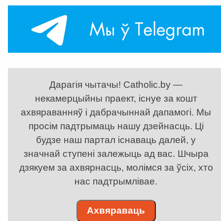
Дарагія чытачы! Catholic.by —
некамерцыйны праект, існуе за кошт
ахвяраванняў і дабрачыннай дапамогі. Мы
просім падтрымаць нашу дзейнасць. Ці
будзе наш партал існаваць далей, у
значнай ступені залежыць ад вас. Шчыра
дзякуем за ахвярнасць, молімся за ўсіх, хто
нас падтрымлівае.
Ахвяраваць