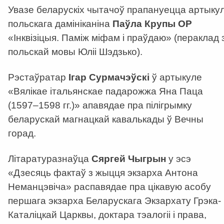
Увазе беларускіх чытачоў прапануецца артыку
польскага дамініканіна
Паўла Крупы ОР
«Інквізіцыя. Паміж міфам і праўдаю» (пераклад 
польскай мовы Юліі Шэдзько).
Рэстаўратар
Ігар Сурмачэўскі
ў артыкуле
«Вялікае італьянскае падарожжа Яна Паца
(1597–1598 гг.)» апавядае пра пілігрымку
беларускай магнацкай кавалькады ў Вечны
горад.
Літаратуразнаўца
Сяргей Чыгрын
у эсэ
«Дзесяць фактаў з жыцця экзарха Антона
Неманцэвіча» распавядае пра цікавую асобу
першага экзарха Беларускага Экзархату Грэка-
Каталіцкай Царквы, доктара тэалогіі і права,