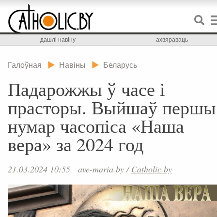
дашлі навіну
ахвяраваць
Галоўная
Навіны
Беларусь
Падарожжы ў часе і
прасторы. Выйшаў першы
нумар часопіса «Наша
вера» за 2024 год
21.03.2024 10:55
ave-maria.by
/
Catholic.by