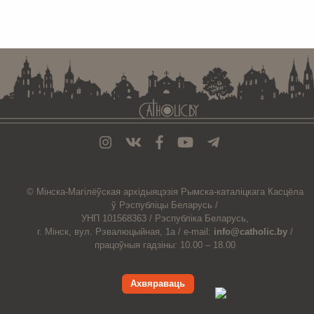
. . . . . . . . . . . . . . . . . . . . . . . . . . . . . . . . . . . . . . . . . . . . . . . . . . . . . . . . . . . . .
© Мiнска-Магiлёўская
архiдыяцэзiя
Рымска-каталіцкага
Касцёла
ў Рэспубліцы Беларусь /
УНП 101568363 /
Рэспубліка Беларусь,
г. Мінск, вул. Рэвалюцыйная, 1а /
e-mail:
info@catholic.by
/
працоўныя гадзіны: 10.00 – 18.00
Ахвяраваць