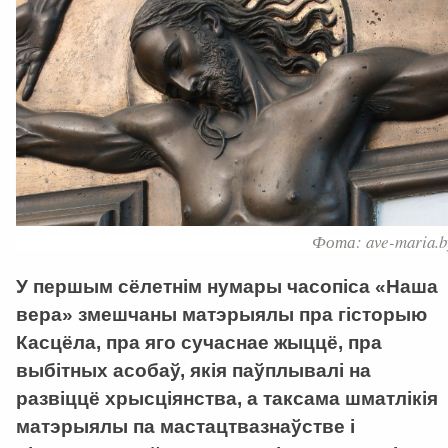
Фота: ave-maria.b
У першым сёлетнім нумары часопіса «Наша
вера» змешчаны матэрыялы пра гісторыю
Касцёла, пра яго сучаснае жыццё, пра
выбітных асобаў, якія паўплывалі на
развіццё хрысціянства, а таксама шматлікія
матэрыялы па мастацтвазнаўстве і