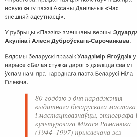
новую кнігу паэзіі Аксаны Данільчык «Час
знешняй адсутнасці».
У рубрыцы «Паэзія» змешчаны вершы
Эдуард
Акуліна
і
Алеся Дуброўскага-Сарочанкава
.
Вядомы беларускі празаік
Уладзімір Ягоўдзік
у
нарысе «Белая стужка дарогі» дзеліцца сваімі
ўспамінамі пра народнага паэта Беларусі Ніла
Гілевіча.
80-годдзю з дня нараджэння
выдатнага беларускага мастака
і мастацтвазнаўцы, этнографа 
культуролага Міхася Раманюка
(1944–1997) прысвечана эсэ