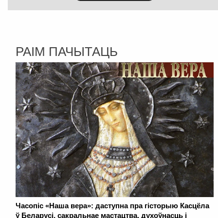
РАІМ ПАЧЫТАЦЬ
Часопіс «Наша вера»: даступна пра гісторыю Касцёла
ў Беларусі, сакральнае мастацтва, духоўнасць і