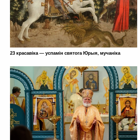
23 красавіка — успамін святога Юрыя, мучаніка