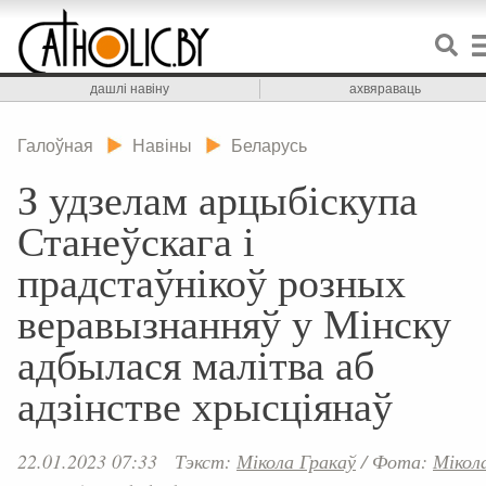
дашлі навіну
ахвяраваць
Галоўная
Навіны
Беларусь
З удзелам арцыбіскупа
Станеўскага і
прадстаўнікоў розных
веравызнанняў у Мінску
адбылася малітва аб
адзінстве хрысціянаў
22.01.2023 07:33
Тэкст:
Мікола Гракаў
/
Фота:
Мікол