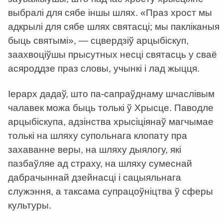
выбралі для сябе іншы шлях. «Праз хрост мы
адкрылі для сябе шлях святасці; мы пакліканыя
быць святымі», — сцвердзіў арцыбіскуп,
заахвоціўшы прысутных несці святасць у сваё
асяроддзе праз словы, учынкі і лад жыцця.
Іерарх дадаў, што па-сапраўднаму шчаслівым
чалавек можа быць толькі ў Хрысце. Паводле
арцыбіскупа, адзінства хрысіціянаў магчымае
толькі на шляху супольнага клопату пра
захаванне веры, на шляху дыялогу, які
пазбаўляе ад страху, на шляху сумеснай
дабрачыннай дзейнасці і сацыяльнага
служэння, а таксама супрацоўніцтва ў сферы
культуры.