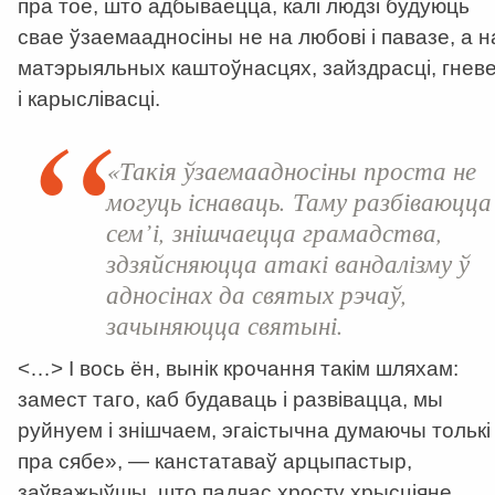
пра тое, што адбываецца, калі людзі будуюць
свае ўзаемаадносіны не на любові і павазе, а н
матэрыяльных каштоўнасцях, зайздрасці, гнев
і карыслівасці.
«Такія ўзаемаадносіны проста не
могуць існаваць. Таму разбіваюцца
сем’і, знішчаецца грамадства,
здзяйсняюцца атакі вандалізму ў
адносінах да святых рэчаў,
зачыняюцца святыні.
<…> І вось ён, вынік крочання такім шляхам:
замест таго, каб будаваць і развівацца, мы
руйнуем і знішчаем, эгаістычна думаючы толькі
пра сябе», — канстатаваў арцыпастыр,
заўважыўшы, што падчас хросту хрысціяне