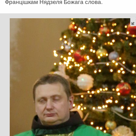
Францішкам Нядзеля Божага слова.