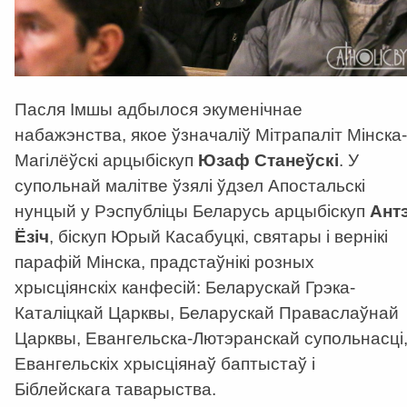
Пасля Імшы адбылося экуменічнае
набажэнства, якое ўзначаліў Мітрапаліт Мінска-
Магілёўскі арцыбіскуп
Юзаф Станеўскі
. У
супольнай малітве ўзялі ўдзел Апостальскі
нунцый у Рэспубліцы Беларусь арцыбіскуп
Ант
Ёзіч
, біскуп Юрый Касабуцкі, святары і вернікі
парафій Мінска, прадстаўнікі розных
хрысціянскіх канфесій: Беларускай Грэка-
Каталіцкай Царквы, Беларускай Праваслаўнай
Царквы, Евангельска-Лютэранскай супольнасці
Евангельскіх хрысціянаў баптыстаў і
Біблейскага таварыства.