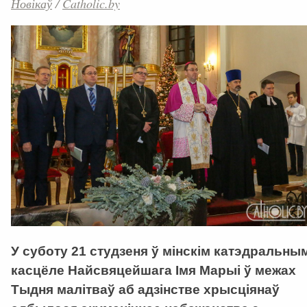
Новікаў
/
Catholic.by
У суботу 21 студзеня ў мінскім катэдральны
касцёле Найсвяцейшага Імя Марыі ў межах
Тыдня малітваў аб адзінстве хрысціянаў