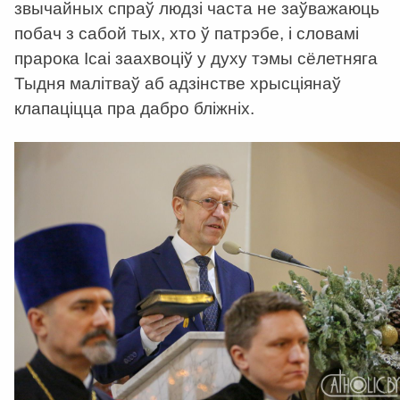
звычайных спраў людзі часта не заўважаюць
побач з сабой тых, хто ў патрэбе, і словамі
прарока Ісаі заахвоціў у духу тэмы сёлетняга
Тыдня малітваў аб адзінстве хрысціянаў
клапаціцца пра дабро бліжніх.