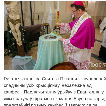
Гучалі чытанні са Святога Пісання — супольна
спадчыны ўсіх хрысціянаў, незалежна ад
канфесіі. Пасля чытання ўрыўку з Евангелля, у
якім прагучаў фрагмент казання Езуса на гары,
прадстаўнікі розных канфесій звярнуліся да