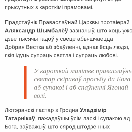
прысутных з кароткімі прамовамі.
Прадстаўнік Праваслаўнай Царквы протаіерэй
Аляксандр Шымбалёў
зазначыў, што хоць уж
дзве тысячы гадоў у свеце абвяшчаецца
Добрая Вестка аб збаўленні, аднак ёсць людзі,
якія ідуць супраць святла і супраць любові.
У кароткай малітве праваслаўн
святар скіраваў просьбу да Бога
аб супакоі і аб спаўненні Ягонай
волі.
Лютэранскі пастар з Гродна
Уладзімір
Татарнікаў
, пажадаўшы ўсім ласкі і супакою ад
Бога, заўважыў, што сярод штодзённых