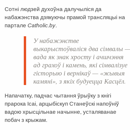
Сотні людзей духоўна далучыліся да
набажэнства дзякуючы прамой трансляцыі на
партале
Catholic.by
.
У набажэнстве
выкарыстоўваліся два сімвалы 
вада як знак хросту і ачшчэння
ад грахоў і камень, які сімвалізуе
гісторыю і вернікаў — «жывыя
камяні», з якіх будуецца Касцёл.
Напачатку, падчас чытання ўрыўку з кнігі
прарока Ісаі, арцыбіскуп Станеўскі напоўніў
вадою хрысцільнае начынне, усталяванае
побач з крыжам.