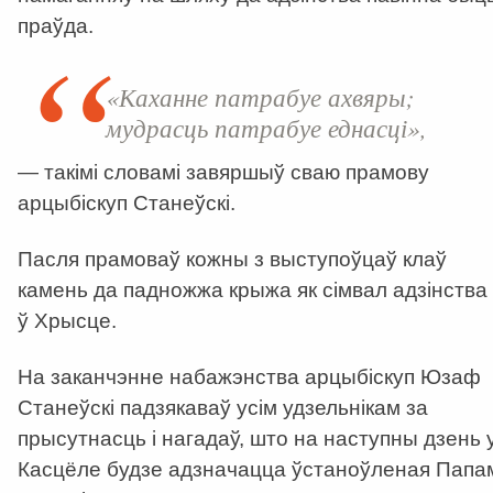
праўда.
«Каханне патрабуе ахвяры;
мудрасць патрабуе еднасці»,
— такімі словамі завяршыў сваю прамову
арцыбіскуп Станеўскі.
Пасля прамоваў кожны з выступоўцаў клаў
камень да падножжа крыжа як сімвал адзінства
ў Хрысце.
На заканчэнне набажэнства арцыбіскуп Юзаф
Станеўскі падзякаваў усім удзельнікам за
прысутнасць і нагадаў, што на наступны дзень 
Касцёле будзе адзначацца ўстаноўленая Папа