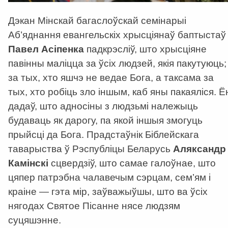
Дэкан Мінскай багаслоўскай семінарыі
Аб’яднання евангельскіх хрысціянаў баптыстаў
Павел Асіпенка
падкрэсліў, што хрысціяне
павінны маліцца за ўсіх людзей, якія пакутуюць;
за тых, хто яшчэ не ведае Бога, а таксама за
тых, хто робіць зло іншым, каб яны пакаяліся. Ё
дадаў, што адносіны з людзьмі належыць
будаваць як дарогу, па якой іншыя змогуць
прыйсці да Бога. Прадстаўнік Біблейскага
таварыства ў Рэспубліцы Беларусь
Аляксандр
Камінскі
сцвердзіў, што самае галоўнае, што
цяпер патрэбна чалавечым сэрцам, сем’ям і
краіне — гэта мір, заўважыўшы, што ва ўсіх
нягодах Святое Пісанне нясе людзям
суцяшэнне.