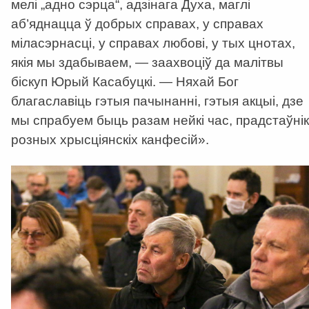
мелі „адно сэрца“, адзінага Духа, маглі
аб’яднацца ў добрых справах, у справах
міласэрнасці, у справах любові, у тых цнотах,
якія мы здабываем, — заахвоціў да малітвы
біскуп Юрый Касабуцкі. — Няхай Бог
благаславіць гэтыя пачынанні, гэтыя акцыі, дзе
мы спрабуем быць разам нейкі час, прадстаўнік
розных хрысціянскіх канфесій».