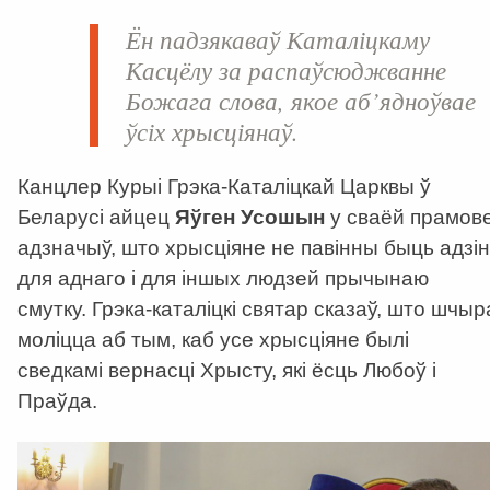
Ён падзякаваў Каталіцкаму
Касцёлу за распаўсюджванне
Божага слова, якое аб’ядноўвае
ўсіх хрысціянаў.
Канцлер Курыі Грэка-Каталіцкай Царквы ў
Беларусі айцец
Яўген Усошын
у сваёй прамов
адзначыў, што хрысціяне не павінны быць адзін
для аднаго і для іншых людзей прычынаю
смутку. Грэка-каталіцкі святар сказаў, што шчыр
моліцца аб тым, каб усе хрысціяне былі
сведкамі вернасці Хрысту, які ёсць Любоў і
Праўда.