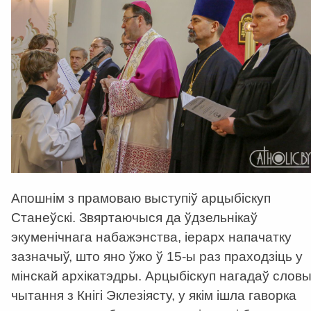
Апошнім з прамоваю выступіў арцыбіскуп
Станеўскі. Звяртаючыся да ўдзельнікаў
экуменічнага набажэнства, іерарх напачатку
зазначыў, што яно ўжо ў 15-ы раз праходзіць у
мінскай архікатэдры. Арцыбіскуп нагадаў слов
чытання з Кнігі Эклезіясту, у якім ішла гаворка