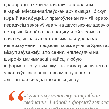
цэлебрацыю якой узначаліў Генеральны
вікарый Мінска-Магілёўскай архідыяцэзіі біскуп
Юрый Касабуцкі
. У прамоўленай гаміліі іерарх
перадусім звярнуў увагу на двухтысячагадовую
гісторыю Касцёла, на працягу якой з самага
пачатку, яшчэ з апостальскіх часоў, існавалі
непаразуменні і падзелы паміж вучнямі Хрыста.
Біскуп заўважыў, што сёння, нягледзячы на
шырокія магчымасці знайсці любую
інфармацыю, у тым ліку і на тэму хрысціянства,
у распаўсюдзе веры незаменную ролю
адыгрывае сведчанне хрысціянаў.
«Сучанаму чалавеку патрэбнае
сведчанне, і адной з формаў гэтага
сведчання з’яўляецца менавіта