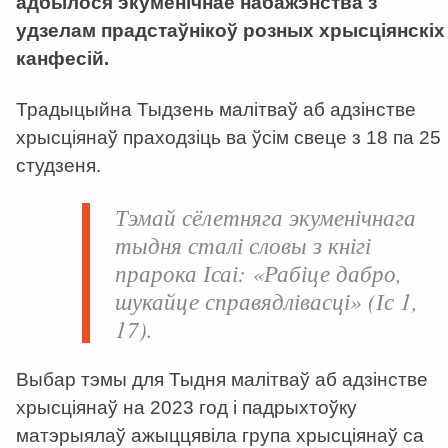
адбылося экуменічнае набажэнства з
удзелам прадстаўнікоў розных хрысціянскіх
канфесій.
Традыцыйна Тыдзень малітваў аб адзінстве
хрысціянаў праходзіць ва ўсім свеце з 18 па 25
студзеня.
Тэмай сёлетняга экуменічнага
тыдня сталі словы з кнігі
прарока Ісаі: «Рабіце дабро,
шукайце справядлівасці» (
Іс
1,
17).
Выбар тэмы для Тыдня малітваў аб адзінстве
хрысціянаў на 2023 год і падрыхтоўку
матэрыялаў ажыццявіла група хрысціянаў са