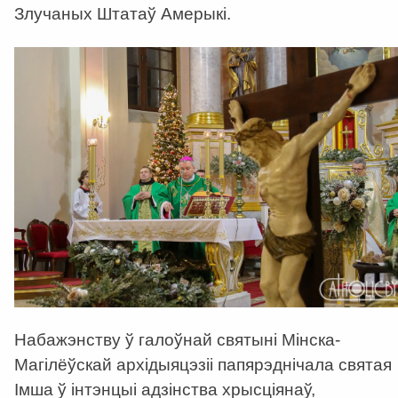
Злучаных Штатаў Амерыкі.
Набажэнству ў галоўнай святыні Мінска-
Магілёўскай архідыяцэзіі папярэднічала святая
Імша ў інтэнцыі адзінства хрысціянаў,