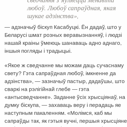
любоў. Любоў сапраўдная, якая
шукае адзінства»,
— адзначыў біскуп Касабуцкі. Ён дадаў, што у
Беларусі шмат розных веравызнанняў, і людзі
нашай краіны ўмеюць шанаваць адно аднаго,
іншыя погляды і традыцыі.
«Якое ж сведчанне мы можам даць сучаснаму
свету? Гэта сапраўдная любоў, імкненне да
адзінства», — зазначыў пастыр, дадаўшы, што
сваркі на рэлігійнай глебе — гэта
«антысведчанне». Заданне ўсіх хрысціянаў, на
думку біскупа, — захаваць веру і перадаць яе
наступным пакаленням. «Молімся, каб мы
сапраўды так, як гэтыя вучні, першыя хрысціяне