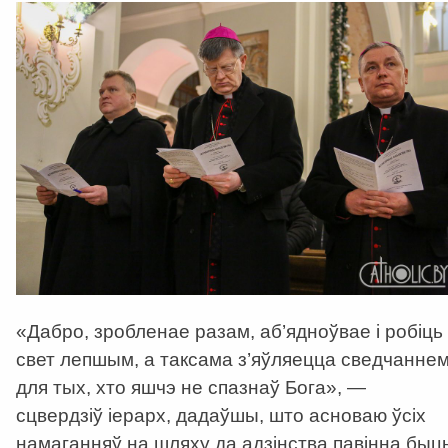
«Дабро, зробленае разам, аб’ядноўвае і робіць
свет лепшым, а таксама з’яўляецца сведчанне
для тых, хто яшчэ не спазнаў Бога», —
сцвердзіў іерарх, дадаўшы, што асноваю ўсіх
намаганняў на шляху да адзінства павінна быц