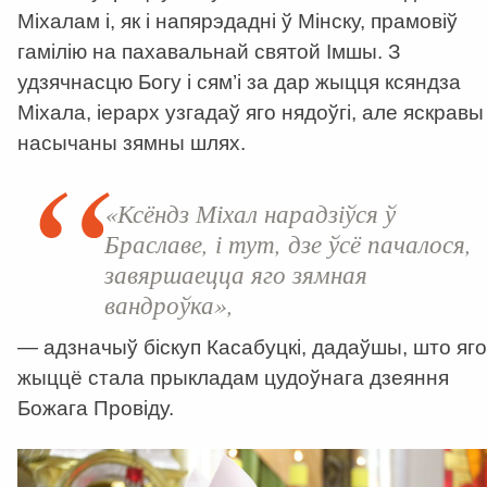
Міхалам і, як і напярэдадні ў Мінску, прамовіў
гамілію на пахавальнай святой Імшы. З
удзячнасцю Богу і сям’і за дар жыцця ксяндза
Міхала, іерарх узгадаў яго нядоўгі, але яскравы 
насычаны зямны шлях.
«Ксёндз Міхал нарадзіўся ў
Браславе, і тут, дзе ўсё пачалося,
завяршаецца яго зямная
вандроўка»,
— адзначыў біскуп Касабуцкі, дадаўшы, што яго
жыццё стала прыкладам цудоўнага дзеяння
Божага Провіду.