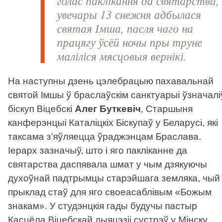
голас паклікання да святарства,
увечары 13 снежня адбылася
святая Імша, пасля чаго на
працягу ўсёй ночы пры труне
маліліся мясцовыя вернікі.
На наступны дзень цэлебрацыю пахавальнай
святой Імшы ў браслаўскім санктуарыі ўзначалі
біскуп Віцебскі
Алег Буткевіч
, Старшыня
канферэнцыі Каталіцкіх Біскупаў у Беларусі, які
таксама з’яўляецца ўраджэнцам Браслава.
Іерарх зазначыў, што і яго пакліканне да
святарства даспявала шмат у чым дзякуючы
духоўнай падтрымцы старэйшага земляка, чый
прыклад стаў для яго своеасаблівым «Божым
знакам». У студэнцкія гады будучы пастыр
Касцёла Віцебскай дыяцэзіі сустрэў у Мінску