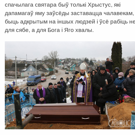
спачылага святара быў толькі Хрыстус, які
дапамагаў яму заўсёды заставацца чалавекам,
быць адкрытым на іншых людзей і ўсё рабіць н
для сябе, а для Бога і Яго хвалы.