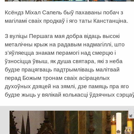
Ксёндз Міхал Сапель быў пахаваны побач з
магіламі сваіх продкаў і яго таты Канстанціна.
З вуліцы Першага мая добра відаць высокі
металічны крыж на радавым надмагіллі, што
з’яўляецца знакам перамогі над смерцю і
ўзносіцца ўвыш, як душа святара, які з неба
будзе працягваць падтрымліваць малітвай
перад Божым тронам сваіх асірацелых
духоўных дзяцей на зямлі, дзе памяць пра яго
будзе жыць у вялікай колькасці ўдзячных сэрцаў