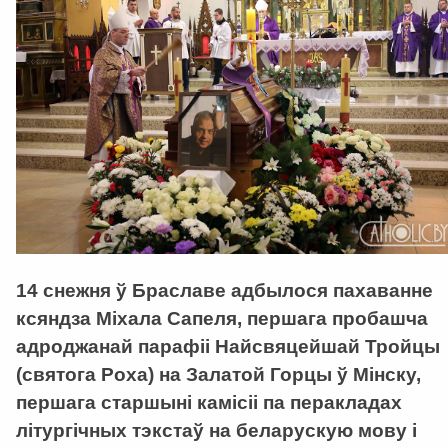
14 снежня ў Браславе адбылося пахаванне
ксяндза Міхала Сапеля, першага пробашча
адроджанай парафіі Найсвяцейшай Тройцы
(святога Роха) на Залатой Горцы ў Мінску,
першага старшыні камісіі па перакладах
літургічных тэкстаў на беларускую мову і