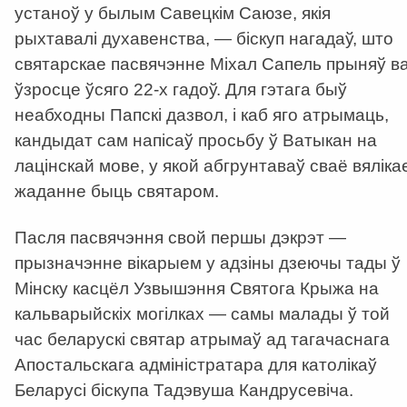
устаноў у былым Савецкім Саюзе, якія
рыхтавалі духавенства, — біскуп нагадаў, што
святарскае пасвячэнне Міхал Сапель прыняў в
ўзросце ўсяго 22-х гадоў. Для гэтага быў
неабходны Папскі дазвол, і каб яго атрымаць,
кандыдат сам напісаў просьбу ў Ватыкан на
лацінскай мове, у якой абгрунтаваў сваё вяліка
жаданне быць святаром.
Пасля пасвячэння свой першы дэкрэт —
прызначэнне вікарыем у адзіны дзеючы тады ў
Мінску касцёл Узвышэння Святога Крыжа на
кальварыйскіх могілках — самы малады ў той
час беларускі святар атрымаў ад тагачаснага
Апостальскага адміністратара для католікаў
Беларусі біскупа Тадэвуша Кандрусевіча.