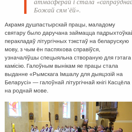
атмасферай і стала «сапраўдна
Божай сям’ёй».
Акрамя душпастырскай працы, маладому
святару было даручана займацца падрыхтоўка
перакладаў літургічных тэкстаў на беларускую
мову, з чым ён паспяхова справіўся,
узначаліўшы спецыяльна створаную для гэтага
камісію. Галоўным вынікам яе працы стала
выданне «Рымскага Імшалу для дыяцэзій на
Беларусі» — галоўнай літургічнай кнігі Касцёла
на роднай мове.