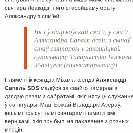
святара Леакадзіі і яго старэйшаму брату
Аляксандру з сям’ёй.
Як і ў бацькоўскай сям’і, у сям’і
Аляксандра Сапеля адзін з сыноў
стаў святаром у законніцкай
супольнасці Таварыства Боскага
Збавіцеля (сальватарыянаў).
Пляменнік ксяндза Міхала ксёндз
Аляксандр
Сапель SDS
маліўся за свайго памерлага
дзядзю разам з сабратамі, якія нясуць служэнн
ў санктуарыі Маці Божай Валадаркі Азёраў,
іншымі прысутнымі святарамі і шматлікімі
вернікамі, якія прыбылі на пахаванне з розных
мясцін.