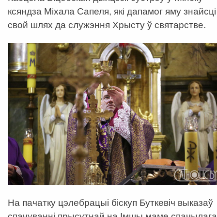
ксяндза Міхала Сапеля, які дапамог яму знайсці
свой шлях да служэння Хрысту ў святарстве.
На пачатку цэлебрацыі біскуп Буткевіч выказаў
спачуванні прысутнай на Імшы маме спачылага