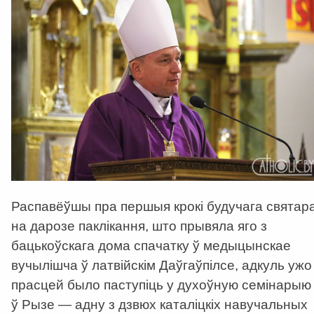
Распавёўшы пра першыя крокі будучага святар
на дарозе паклікання, што прывяла яго з
бацькоўскага дома спачатку ў медыцынскае
вучылішча ў латвійскім Даўгаўпілсе, адкуль ужо
прасцей было паступіць у духоўную семінарыю
ў Рызе — адну з дзвюх каталіцкіх навучальных