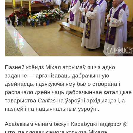
Пазней ксёндз Міхал атрымаў яшчэ адно
заданне — арганізаваць дабрачынную
дзейнасць, і дзякуючы яму было створана і
распачало дзейнічаць дабрачыннае каталіцкае
таварыства
Caritas
на ўзроўні архідыяцэзіі, а
пазней і на нацыянальным узроўні.
Асаблівым чынам біскуп Касабуцкі падкрэсліў,
што, па словах самога ксяндза Міхала,