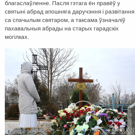
благаслаўленне. Пасля гэтага ён правёў у
святыні абрад апошняга даручэння і развітання
са спачылым святаром, а таксама ўзначаліў
пахавальныя абрады на старых гарадскіх
могілках.