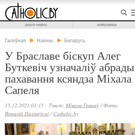
дашлі навіну
ахвяраваць
Галоўная
Навіны
Беларусь
У Браславе біскуп Алег
Буткевіч узначаліў абрады
пахавання ксяндза Міхала
Сапеля
15.12.2021 01:15
Тэкст:
Мікола Гракаў
/
Фота:
Віталій Палінеўскі
/
Catholic.by