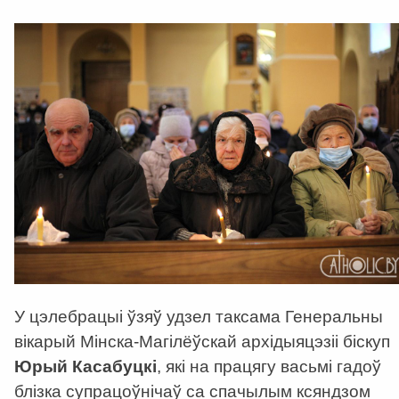
У цэлебрацыі ўзяў удзел таксама Генеральны
вікарый Мінска-Магілёўскай архідыяцэзіі біскуп
Юрый Касабуцкі
, які на працягу васьмі гадоў
блізка супрацоўнічаў са спачылым ксяндзом