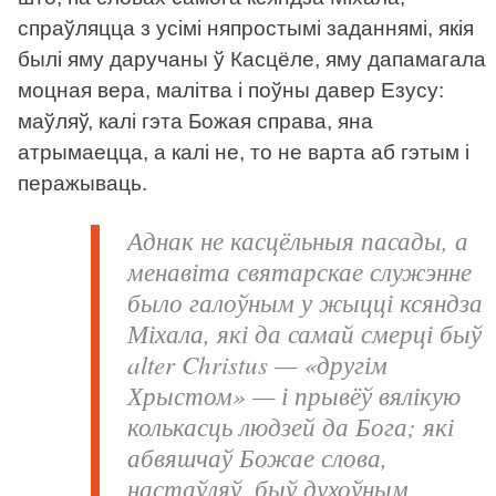
спраўляцца з усімі няпростымі заданнямі, якія
былі яму даручаны ў Касцёле, яму дапамагала
моцная вера, малітва і поўны давер Езусу:
маўляў, калі гэта Божая справа, яна
атрымаецца, а калі не, то не варта аб гэтым і
перажываць.
Аднак не касцёльныя пасады, а
менавіта святарскае служэнне
было галоўным у жыцці ксяндза
Міхала, які да самай смерці быў
alter
Christus
— «другім
Хрыстом» — і прывёў вялікую
колькасць людзей да Бога; які
абвяшчаў Божае слова,
настаўляў, быў духоўным