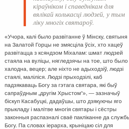
кіраўніком і спаведнікам для
вялікай колькасці людзей, у тым
ліку многіх святароў.
«Учора, калі было развітанне ў Мінску, святыня
на Залатой Горцы не змясціла ўсіх, хто хацеў
развітацца з ксяндзом Міхалам: шмат людзей
стаяла на вуліцы, нягледзячы на тое, што было
халодна, вецер; але ніхто не адыходзіў, людзі
стаялі, маліліся. Людзі прыходзілі, каб
падзякаваць Богу за гэтага святара, які быў
сапраўдным „другім Хрыстом“», — зазначыў
біскуп Касабуцкі, дадаўшы, што дзякуючы яго
прыкладу і малітве многія святары і сёстры
законныя распазналі сваё пакліканне да служб
Богу. Па словах іерарха, крыніцаю сіл для