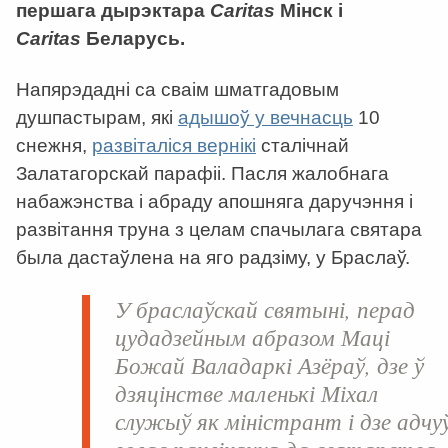
першага дырэктара
Сaritas
Мінск і
Сaritas
Беларусь.
Напярэдадні са сваім шматгадовым
душпастырам, які
адышоў у вечнасць
10
снежня,
развіталіся вернікі
сталічнай
Залатагорскай парафіі. Пасля жалобнага
набажэнства і абраду апошняга даручэння і
развітання труна з целам спачылага святара
была дастаўлена на яго радзіму, у Браслаў.
У браслаўскай святыні, перад
цудадзейным абразом Маці
Божай Валадаркі Азёраў, дзе ў
дзяцінстве маленькі Міхал
служыў як міністрант і дзе адчу