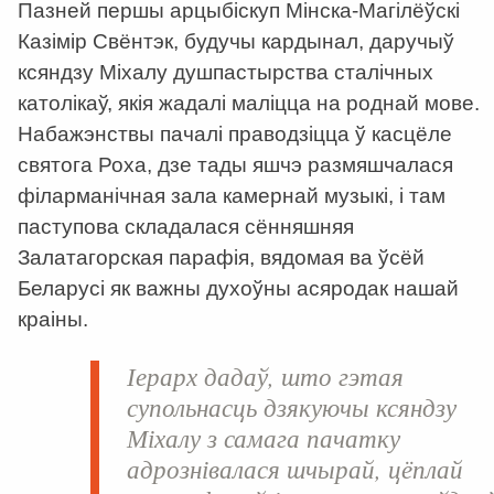
Пазней першы арцыбіскуп Мінска-Магілёўскі
Казімір Свёнтэк, будучы кардынал, даручыў
ксяндзу Міхалу душпастырства сталічных
католікаў, якія жадалі маліцца на роднай мове.
Набажэнствы пачалі праводзіцца ў касцёле
святога Роха, дзе тады яшчэ размяшчалася
філарманічная зала камернай музыкі, і там
паступова складалася сённяшняя
Залатагорская парафія, вядомая ва ўсёй
Беларусі як важны духоўны асяродак нашай
краіны.
Іерарх дадаў, што гэтая
супольнасць дзякуючы ксяндзу
Міхалу з самага пачатку
адрознівалася шчырай, цёплай