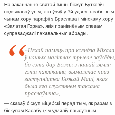
На заканчэнне святой Імшы біскуп Буткевіч
падзякаваў усім, хто ўзяў у ёй удзел, асаблівым
чынам хору парафіі з Браслава і мінскаму хору
«Залатая Горка», якія пранікнёным спевам
суправаджалі пахавальныя абрады.
«Няхай памяць пра ксяндза Міхала
ў нашых малітвах трывае заўсёды
бо гэта дар Божы з нашай зямлі;
гэта пакліканне, вымаленае праз
заступніцтва Божай Маці, якая
была яго служэннем таксама
праслаўлена»,
— сказаў біскуп Віцебскі перад тым, як разам з
біскупам Касабуцкім удзяліў прысутным