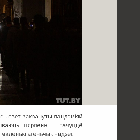
весь свет закрануты пандэміяй
ываюць цярпенні і пачуццё
 маленькі агеньчык надзеі.