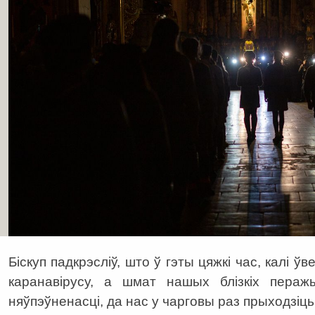
Біскуп падкрэсліў, што ў гэты цяжкі час, калі ў
каранавірусу, a шмат нашых блізкіх пераж
няўпэўненасці, да нас у чарговы раз прыходзіць