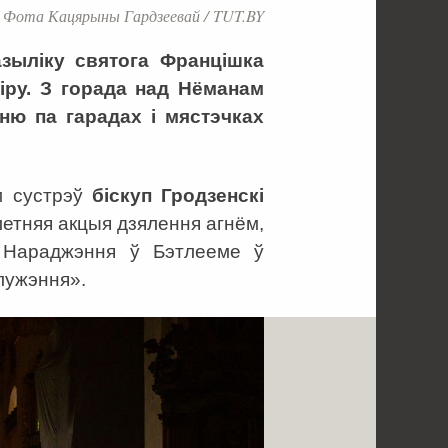
Фота Кацярыны Гардзеевай / TUT.BY
зыліку святога Францішка
іру. З горада над Нёманам
ню па гарадах і мястэчках
ём сустрэў
біскуп Гродзенскі
летняя акцыя дзялення агнём,
ы Нараджэння ў Бэтлееме ў
лужэння».