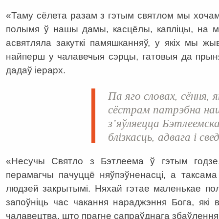
«Таму сёлета разам з гэтым святлом мы хоча
полымя ў нашы дамы, касцёлы, капліцы, на 
асвятляла закуткі памяшканняў, у якіх мы жы
найперш у чалавечыя сэрцы, гатовыя да прын
дадаў іерарх.
Па яго словах, сёння, 
сёстрам патрэбна наш
з’яўляецца Бэтлеемска
блізкасць, адвага і све
«Несучы Святло з Бэтлеема ў гэтым годзе
перамагчы пачуццё няўпэўненасці, а таксама
людзей закрытымі. Няхай гэтае маленькае полы
запоўніць час чакання нараджэння Бога, які 
чалавецтва, што прагне сапраўднага збаўлення»