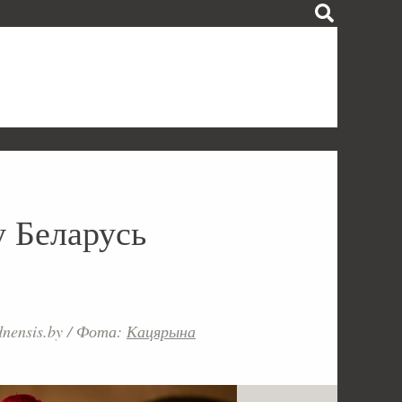
у Беларусь
nensis.by
/
Фота:
Кацярына