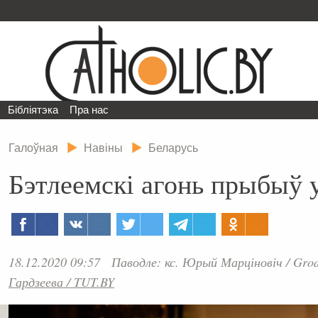
Бібліятэка
Пра нас
Галоўная
Навіны
Беларусь
Бэтлеемскі агонь прыбыў 
18.12.2020 09:57
Паводле: кс. Юрый Марціновіч / Grod
Гардзеева / TUT.BY