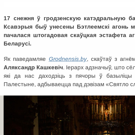
17 снежня ў гродзенскую катэдральную ба
Ксавэрыя быў унесены Бэтлеемскі агонь м
пачалася штогадовая скаўцкая эстафета аг
Беларусі.
Як паведамляе
Grodnensis.by
, скаўтаў з агн
Аляксандр Кашкевіч
. Іерарх адзначыў, што сё
які да нас даходзіць з пячоры ў базыліц
Палестыне, адбываецца пад дэвізам «Святло с