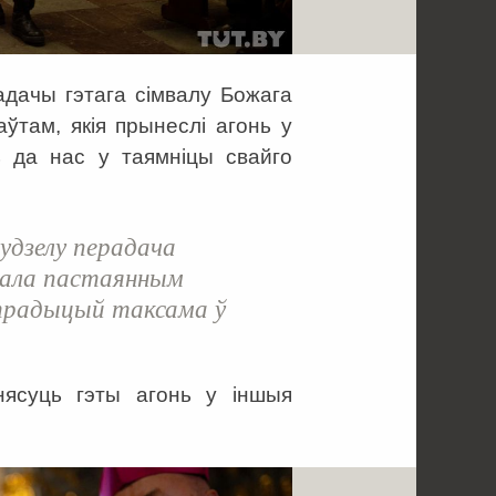
радачы гэтага сімвалу Божага
ўтам, якія прынеслі агонь у
ь да нас у таямніцы свайго
удзелу перадача
тала пастаянным
традыцый таксама ў
анясуць гэты агонь у іншыя