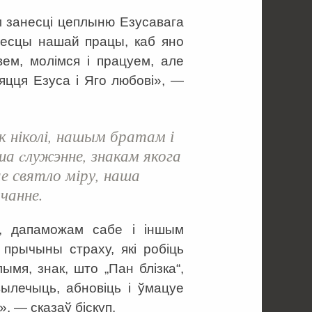
м занесці цеплыню Езусавага
месцы нашай працы, каб яно
вем, молімся і працуем, але
яцця Езуса і Яго любові», —
як ніколі, нашым братам і
а cлужэнне, знакам якога
е святло міру, наша
дчанне.
, дапаможам сабе і іншым
 прычыны страху, які робіць
мя, знак, што „Пан блізка“,
вылечыць, абновіць і ўмацуе
, — сказаў біскуп.