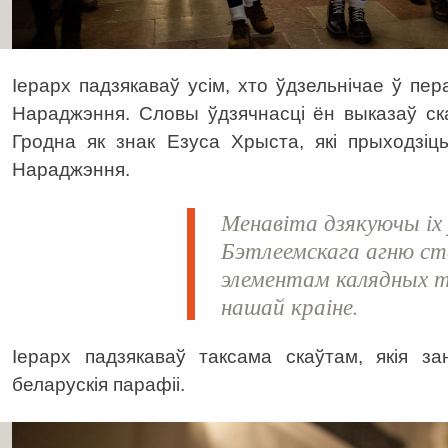
Іерарх падзякаваў усім, хто ўдзельнічае ў пе
Нараджэння. Словы ўдзячнасці ён выказаў ска
Гродна як знак Езуса Хрыста, які прыходзіц
Нараджэння.
Менавіта дзякуючы іх 
Бэтлеемскага агню с
элементам калядных 
нашай краіне.
Іерарх падзякаваў таксама скаўтам, якія з
беларускія парафіі.