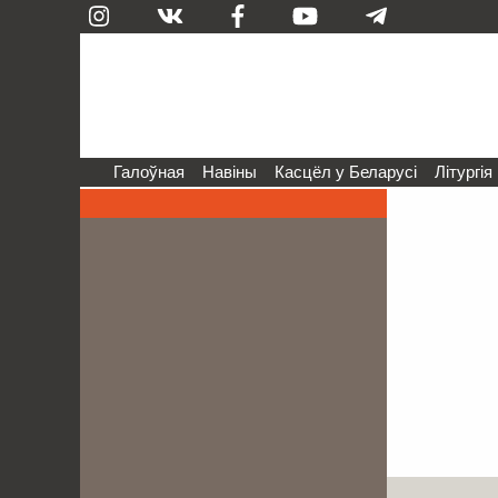
Галоўная
Навіны
Касцёл у Беларусі
Літургія