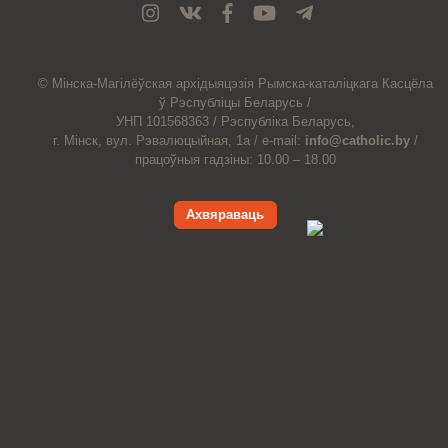
© Мiнска-Магiлёўская
архiдыяцэзiя
Рымска-каталіцкага
Касцёла
ў Рэспубліцы Беларусь /
УНП 101568363 /
Рэспубліка Беларусь,
г. Мінск, вул. Рэвалюцыйная, 1а /
e-mail:
info@catholic.by
/
працоўныя гадзіны: 10.00 – 18.00
Ахвяраваць