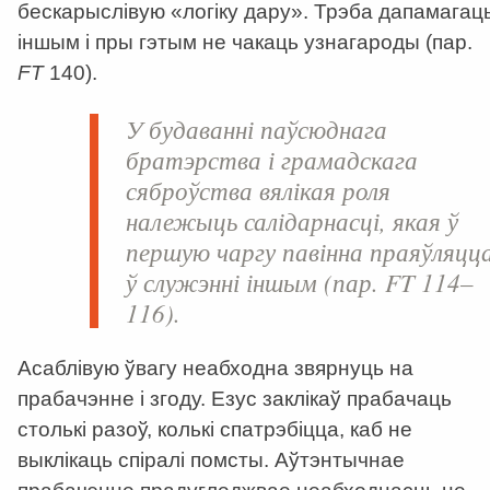
бескарыслівую «логіку дару». Трэба дапамагац
іншым і пры гэтым не чакаць узнагароды (пар.
FT
140).
У будаванні паўсюднага
братэрства і грамадскага
сяброўства вялікая роля
належыць салідарнасці, якая ў
першую чаргу павінна праяўляцц
ў служэнні іншым (пар.
FT
114–
116).
Асаблівую ўвагу неабходна звярнуць на
прабачэнне і згоду. Езус заклікаў прабачаць
столькі разоў, колькі спатрэбіцца, каб не
выклікаць спіралі помсты. Аўтэнтычнае