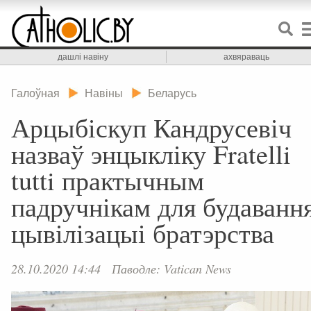
дашлі навіну
ахвяраваць
Галоўная
Навіны
Беларусь
Арцыбіскуп Кандрусевіч
назваў энцыкліку Fratelli
tutti практычным
падручнікам для будаванн
цывілізацыі братэрства
28.10.2020 14:44
Паводле: Vatican News