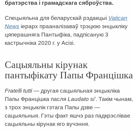
братэрства і грамадскага сяброўства.
Спецыяльна для беларускай рэдакцыі
Vatican
News
іерарх прааналізаваў трэцюю энцыкліку
цяперашняга Пантыфіка, падпісаную 3
кастрычніка 2020 г. у Асізі.
Сацыяльны кірунак
пантыфікату Папы Францішка
Fratelli
tutti
— другая сацыяльная энцыкліка
Папы Францішка пасля
Laudato
si
’
. Такім чынам,
з трох энцыклік гэтага Папы дзве —
сацыяльныя. Гэты факт яшчэ раз падкрэслівае
сацыяльны кірунак яго вучэння.