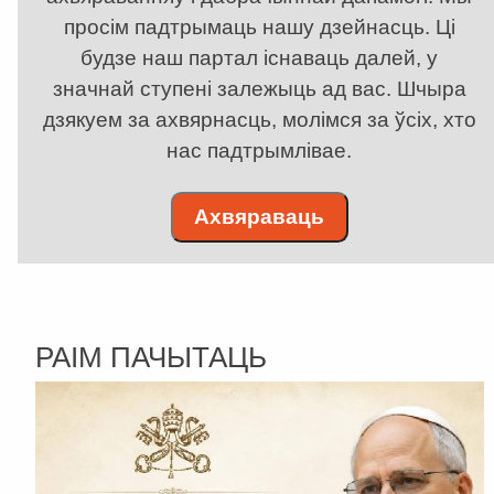
просім падтрымаць нашу дзейнасць. Ці
будзе наш партал існаваць далей, у
значнай ступені залежыць ад вас. Шчыра
дзякуем за ахвярнасць, молімся за ўсіх, хто
нас падтрымлівае.
Ахвяраваць
РАІМ ПАЧЫТАЦЬ