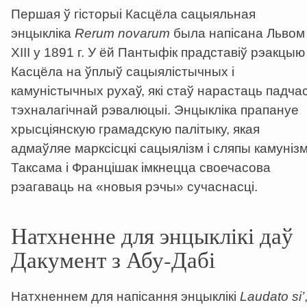
Першая ў гісторыі Касцёла сацыяльная
энцыкліка
Rerum
novarum
была напісана Львом
ХІІІ у 1891 г. У ёй Пантыфік прадставіў рэакцыю
Касцёла на ўплыў сацыялістычных і
камуністычных рухаў, які стаў нарастаць падча
тэхналагічнай рэвалюцыі. Энцыкліка прапануе
хрысціянскую грамадскую палітыку, якая
адмаўляе марксісцкі сацыялізм і сляпы камунізм
Таксама і Францішак імкнецца своечасова
рэагаваць на «новыя рэчы» сучаснасці.
Натхненне для энцыклікі даў
Дакумент з Абу-Дабі
Натхненнем для напісання энцыклікі
Laudato
si
’