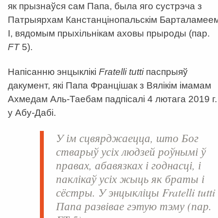
як прызнаўся сам Папа, была яго сустрэча з
Патрыярхам Канстанцінопальскім Барталамее
І, вядомым прыхільнікам аховы прыроды (пар.
FT
5).
Напісанню энцыклікі
Fratelli tutti
паспрыяў
дакумент, які Папа Францішак з Вялікім імамам
Ахмедам Аль-Таебам падпісалі 4 лютага 2019 г.
у Абу-Дабі.
У ім сцвярджаецца, што Бог
стварыў усіх людзей роўнымі ў
правах, абавязках і годнасці, і
паклікаў усіх жыць як браты і
сёстры. У энцыкліцы
Fratelli tutti
Папа развівае гэтую тэму (пар.