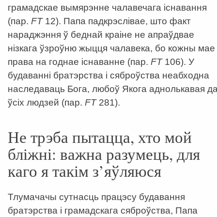
грамадскае вымярэнне чалавечага існавання
(пар.
FT
12). Папа падкрэслівае, што факт
нараджэння ў беднай краіне не апраўдвае
нізкага ўзроўню жыцця чалавека, бо кожны мае
права на годнае існаванне (пар.
FT
106). У
будаванні братэрства і сяброўства неабходна
наследаваць Бога, любоў Якога аднолькавая д
ўсіх людзей (пар.
FT
281).
Не трэба пытацца, хто мой
бліжні: важна разумець, для
каго я такім з’яўляюся
Тлумачачы сутнасць працэсу будавання
братэрства і грамадскага сяброўства, Папа