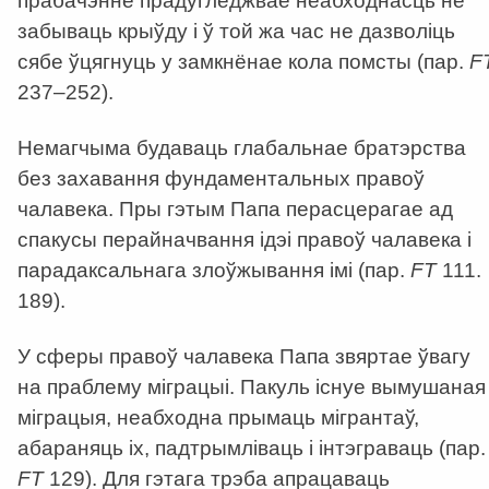
прабачэнне прадугледжвае неабходнасць не
забываць крыўду і ў той жа час не дазволіць
сябе ўцягнуць у замкнёнае кола помсты (пар.
F
237–252).
Немагчыма будаваць глабальнае братэрства
без захавання фундаментальных правоў
чалавека. Пры гэтым Папа перасцерагае ад
спакусы перайначвання ідэі правоў чалавека і
парадаксальнага злоўжывання імі (пар.
FT
111.
189).
У сферы правоў чалавека Папа звяртае ўвагу
на праблему міграцыі. Пакуль існуе вымушаная
міграцыя, неабходна прымаць мігрантаў,
абараняць іх, падтрымліваць і інтэграваць (пар.
FT
129). Для гэтага трэба апрацаваць