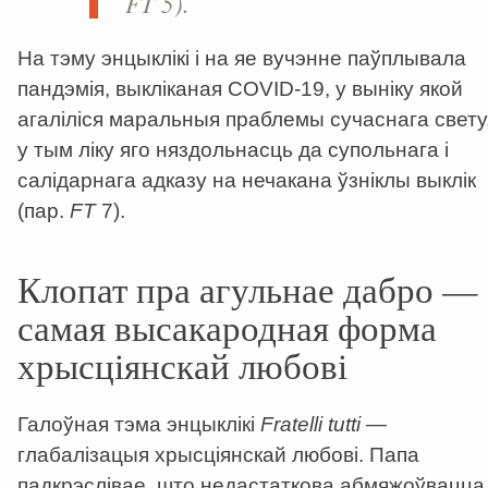
FT
5).
На тэму энцыклікі і на яе вучэнне паўплывала
пандэмія, выкліканая COVID-19, у выніку якой
агаліліся маральныя праблемы сучаснага свету
у тым ліку яго няздольнасць да супольнага і
салідарнага адказу на нечакана ўзніклы выклік
(пар.
FT
7).
Клопат пра агульнае дабро —
самая высакародная форма
хрысціянскай любові
Галоўная тэма энцыклікі
Fratelli tutti
—
глабалізацыя хрысціянскай любові. Папа
падкрэслівае, што недастаткова абмяжоўвацца