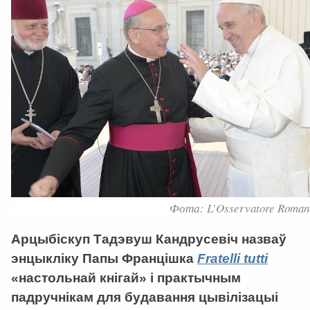
Фота: L’Osservatore Roman
Арцыбіскуп Тадэвуш Кандрусевіч назваў
энцыкліку Папы Францішка
Fratelli
tutti
«настольнай кнігай» і практычным
падручнікам для будавання цывілізацыі