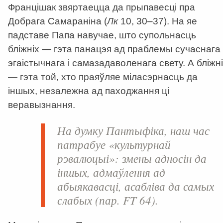
Францішак звяртаецца да прыпавесці пра
Добрага Самараніна (
Лк
10, 30–37). На яе
падставе Папа навучае, што супольнасць
бліжніх — гэта панацэя ад праблемы сучаснага
эгаістычнага і самазадаволенага свету. А бліжні
— гэта той, хто праяўляе міласэрнасць да
іншых, незалежна ад паходжання ці
веравызнання.
На думку Пантыфіка, наш час
патрабуе «культурнай
рэвалюцыі»: змены адносін да
іншых, адмаўлення ад
абыякавасці, асабліва да самых
слабых (пар.
FT
64).