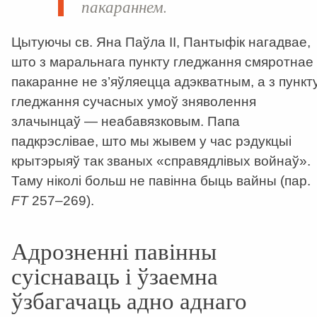
пакараннем.
Цытуючы св. Яна Паўла ІІ, Пантыфік нагадвае,
што з маральнага пункту гледжання смяротнае
пакаранне не з’яўляецца адэкватным, а з пункт
гледжання сучасных умоў зняволення
злачынцаў — неабавязковым. Папа
падкрэслівае, што мы жывем у час рэдукцыі
крытэрыяў так званых «справядлівых войнаў».
Таму ніколі больш не павінна быць вайны (пар.
FT
257–269).
Адрозненні павінны
суіснаваць і ўзаемна
ўзбагачаць адно аднаго