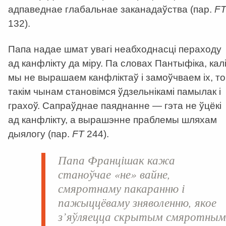
адпаведнае глабальнае заканадаўства (пар.
F
132).
Папа надае шмат увагі неабходнасці пераходу
ад канфлікту да міру. Па словах Пантыфіка, кал
мы не вырашаем канфліктаў і замоўчваем іх, то
такім чынам становімся ўдзельнікамі памылак і
грахоў. Сапраўднае паяднанне — гэта не ўцёкі
ад канфлікту, а вырашэнне праблемы шляхам
дыялогу (пар.
FT
244).
Папа Францішак кажа
станоўчае «не» вайне,
смяротнаму пакаранню і
пажыццёваму зняволенню, якое
з’яўляецца скрытым смяротны