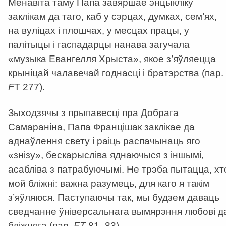
Менавіта таму Папа завяршае энцыкліку
заклікам да таго, каб у сэрцах, думках, сем’ях,
на вуліцах і плошчах, у месцах працы, у
палітыцы і гаспадарцы нанава загучала
«музыка Евангелля Хрыста», якое з’яўляецца
крыніцай чалавечай годнасці і братэрства (пар.
F
T 277).
Зыходзячы з прыпавесці пра Добрага
Самараніна, Папа Францішак заклікае да
аднаўлення свету і раіць распачынаць яго
«знізу», бескарысліва яднаючыся з іншымі,
асабліва з патрабуючымі. Не трэба пытацца, хт
мой бліжні: важна разумець, для каго я такім
з’яўляюся. Паступаючы так, мы будзем даваць
сведчанне ўніверсальнага вымярэння любові д
бліжняга (пар.
FT
81–83).