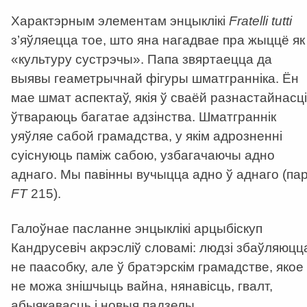
Характэрным элементам энцыклікі
Fratelli
tutti
з’яўляецца тое, што яна нагадвае пра жыццё як
«культуру сустрэчы». Папа звяртаецца да
выявы геаметрычнай фігуры шматгранніка. Ён
мае шмат аспектаў, якія ў сваёй разнастайнасці
ўтвараюць багатае адзінства. Шматграннік
уяўляе сабой грамадства, у якім адрозненні
суіснуюць паміж сабою, узбагачаючы адно
аднаго. Мы павінны вучыцца адно ў аднаго (пар
FT
215).
Галоўнае пасланне энцыклікі арцыбіскуп
Кандрусевіч акрэсліў словамі: людзі збаўляюцц
не паасобку, але ў братэрскім грамадстве, якое
не можа знішчыць вайна, нянавісць, гвалт,
абыякавасць і новыя падзелы.