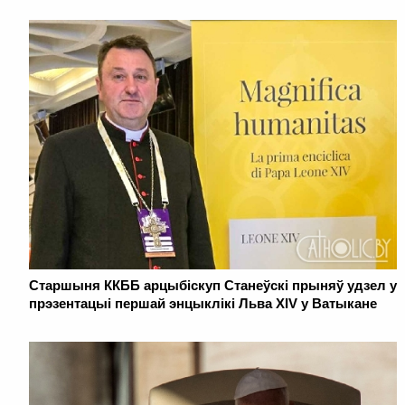
Старшыня ККББ арцыбіскуп Станеўскі прыняў удзел у
прэзентацыі першай энцыклікі Льва XIV у Ватыкане