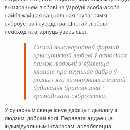
вымярэннем любові на ўзроўні асоба-асоба і
найбліжэйшая сацыяльная група: сям’я,
сяброўства і суседства. Цнотай любові
неабходна агарнуць увесь свет.
Самай высакароднай формай
хрысціянскай любові ў адносінах
паміж людзьмі з’яўляецца
клопат пра агульнае дабро ў
розных яго вымярэннях з мэтай
будавання братэрства і
грамадскага сяброўства.
У сучасным свеце існуе дэфіцыт дыялогу з
людзьмі добрай волі. Перавага аддаецца
індывідуальным інтарэсам, аслабляецца