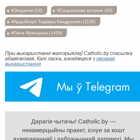
#Энцыклікі (16)
#Сацыяльнае вучэнне (50)
#Арцыбіскуп Тадэвуш Кандрусевіч (1138)
#Папа Францішак (1459)
Пры выкарыстанні матэрыялаў Catholic.by спасылка
абавязковая. Калі ласка, азнаёмцеся з
умовамі
выкарыстання
Дарагія чытачы! Catholic.by —
некамерцыйны праект, існуе за кошт
ахвяраванняў і дабрачыннай дапамогі. Мы