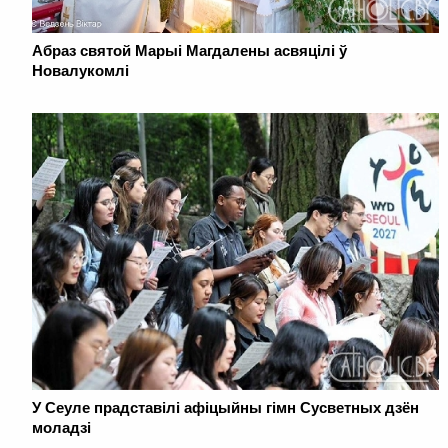
Абраз святой Марыі Магдалены асвяцілі ў
Новалукомлі
У Сеуле прадставілі афіцыйны гімн Сусветных дзён
моладзі