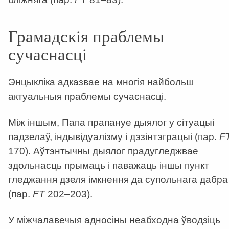
Грамадскія праблемы
сучаснасці
Энцыкліка адказвае на многія найбольш
актуальныя праблемы сучаснасці.
Між іншым, Папа прапануе дыялог у сітуацыі
падзелаў, індывідуалізму і дэзінтэграцыі (пар.
F
170). Аўтэнтычны дыялог прадугледжвае
здольнасць прымаць і паважаць іншы пункт
гледжання дзеля імкнення да супольнага дабра
(пар.
FT
202–203).
У міжчалавечыя адносіны неабходна ўводзіць