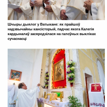
Шчыры дыялог у Ватыкане: як прайшоў
надзвычайны кансісторый, падчас якога Калегія
кардыналаў засяродзілася на галоўных выкліках
сучаснасці