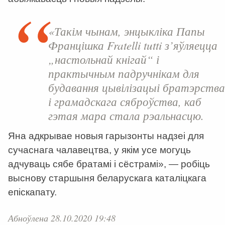
«Такім чынам, энцыкліка Папы
Францішка
Fratelli tutti
з’яўляецца
„настольнай кнігай“ і
практычным падручнікам для
будавання цывілізацыі братэрства
і грамадскага сяброўства, каб
гэтая мара стала рэальнасцю.
Яна адкрывае новыя гарызонты надзеі для
сучаснага чалавецтва, у якім усе могуць
адчуваць сябе братамі і сёстрамі», — робіць
выснову старшыня беларускага каталіцкага
епіскапату.
Абноўлена 28.10.2020 19:48