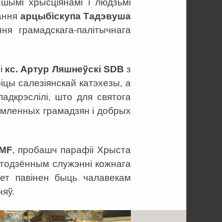
ншымі хрысціянамі і людзьмі
тання
арцыбіскупа Тадэвуша
ня грамадскага-палітычнага
i
кс. Артур Ляшнеўскі SDB
з
іцы салезіянскай катэхезы, а
адкрэслілі, што для святога
мленных грамадзян і добрых
CMF
, пробашч парафіі Хрыста
штодзённым служэнні кожнага
хет павінен быць чалавекам
няў.