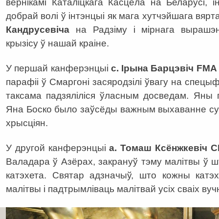
вернікамі Каталіцкага Касцёла на Беларусі, і
добрай волі ў інтэнцыі як мага хутчэйшага вяр
Кандрусевіча
на Радзіму і мірнага вырашэн
крызісу ў нашай краіне.
У першай канферэнцыі
с. Ірына Барцэвіч FMA
парафіі ў Смаргоні засяродзілі ўвагу на спецыф
таксама падзяліліся ўласным досведам. Яны п
Яна Боско было заўсёды важным выхаванне су
хрысціян.
У другой канферэнцыі
а. Томаш Ксёнжкевіч 
Валадара ў Азёрах, закрануў тэму малітвы ў 
катэхета. Святар адзначыў, што кожны катэ
малітвы і падтрымліваць малітвай усіх сваіх вуч