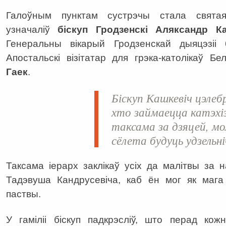
Галоўным пунктам сустрэчы стала свята
узначаліў
біскуп Гродзенскі Аляксандр К
Генеральны вікарый Гродзенскай дыяцэзіі
Апостальскі візітатар для грэка-католікаў Бе
Гаек
.
Біскуп Кашкевіч цэлебр
хто займаецца катэхіз
таксама за дзяцей, мол
сёлета будуць удзельні
Таксама іерарх заклікаў усіх да малітвы за н
Тадэвуша Кандрусевіча, каб ён мог як мага
паствы.
У гаміліі біскуп падкрэсліў, што перад ко