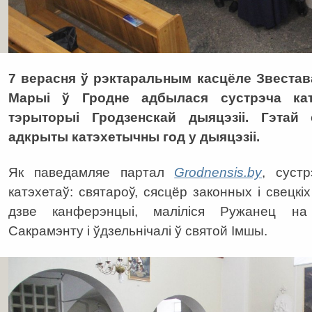
7 верасня ў рэктаральным касцёле Звеста
Марыі ў Гродне адбылася сустрэча кат
тэрыторыі Гродзенскай дыяцэзіі. Гэтай
адкрыты катэхетычны год у дыяцэзіі.
Як паведамляе партал
Grodnensis.by
, суст
катэхетаў: святароў, сясцёр законных і свецкі
дзве канферэнцыі, маліліся Ружанец на
Сакрамэнту і ўдзельнічалі ў святой Імшы.