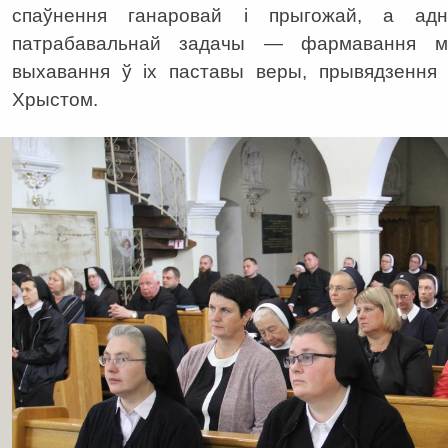
спаўнення ганаровай і прыгожай, а адн
патрабавальнай задачы — фармавання ма
выхавання ў іх паставы веры, прывядзення 
Хрыстом.