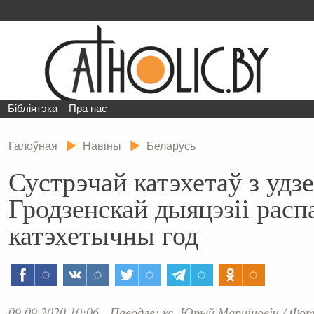
Бібліятэка
Пра нас
Галоўная
Навіны
Беларусь
Сустрэчай катэхетаў з удз
Гродзенскай дыяцэзіі расп
катэхетычны год
09.09.2020 10:06
Паводле: кс. Юрый Марціновіч
/
Фота