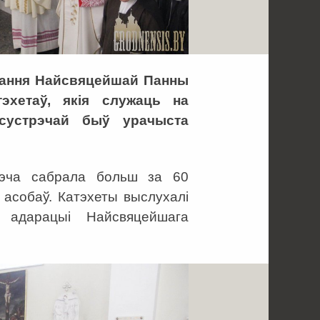
вання Найсвяцейшай Панны
эхетаў, якія служаць на
 сустрэчай быў урачыста
рэча сабрала больш за 60
х асобаў. Катэхеты выслухалі
 адарацыі Найсвяцейшага