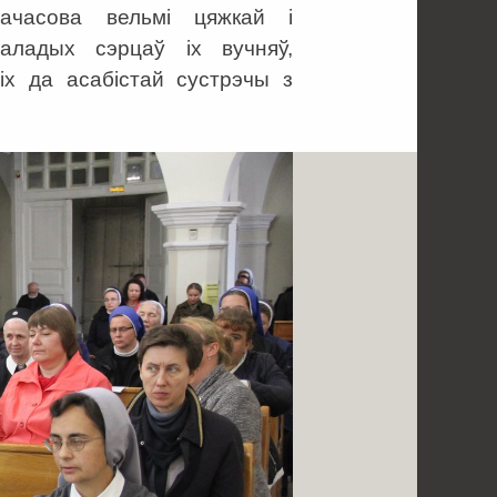
ачасова вельмі цяжкай і
ладых сэрцаў іх вучняў,
іх да асабістай сустрэчы з