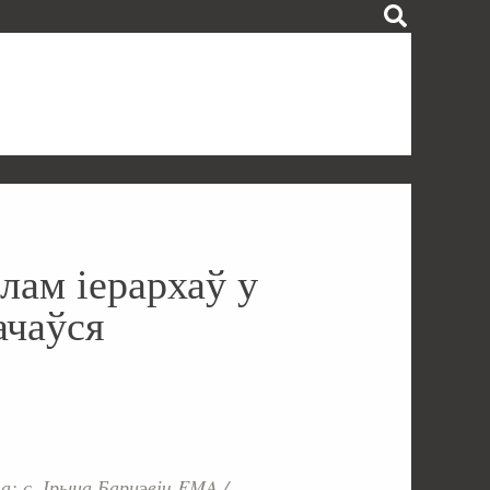
елам іерархаў у
ачаўся
: с. Ірына Барцэвіч FMA /