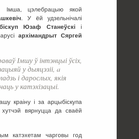
я Імша, цэлебрацыю якой
ашкевіч
. У ёй удзельнічалі
біскуп Юзаф Станеўскі
і
ларусі
архімандрыт Сяргей
аваў Імшу ў інтэнцыі ўсіх,
ацыяй у дыяцэзіі, a
адзь і дарослых, якія
чаць у катэхізацыі.
ашу краіну і за арцыбіскупа
 хутчэй вярнуцца да сваёй
жным катэхетам чарговы год