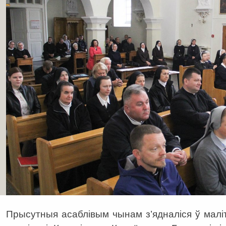
Прысутныя асаблівым чынам з’ядналіся ў маліт