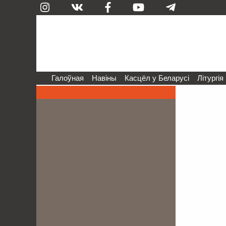
Галоўная
Навіны
Касцёл у Беларусі
Літургія