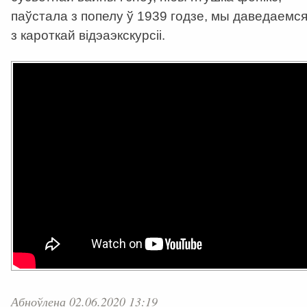
паўстала з попелу ў 1939 годзе, мы даведаемс
з кароткай відэаэкскурсіі.
Абноўлена 02.06.2020 13:19