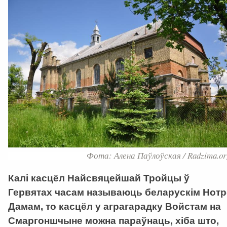
Фота: Алена Паўлоўская / Radzima.or
Калі касцёл Найсвяцейшай Тройцы ў
Гервятах часам называюць беларускім Нотр
Дамам, то касцёл у аграгарадку Войстам на
Смаргоншчыне можна параўнаць, хіба што,