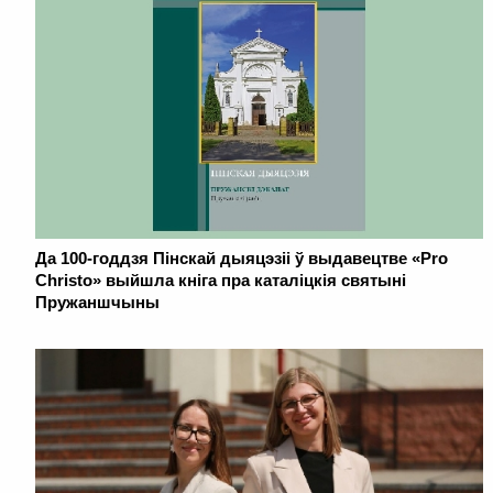
Да 100-годдзя Пінскай дыяцэзіі ў выдавецтве «Pro
Christo» выйшла кніга пра каталіцкія святыні
Пружаншчыны