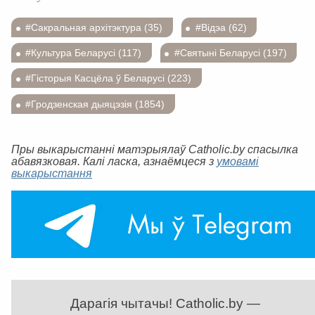
#Сакральная архітэктура (35)
#Відэа (62)
#Культура Беларусі (117)
#Святыні Беларусі (197)
#Гісторыя Касцёла ў Беларусі (223)
#Гродзенская дыяцэзія (1854)
Пры выкарыстанні матэрыялаў Catholic.by спасылка
абавязковая. Калі ласка, азнаёмцеся з
умовамі
выкарыстання
Дарагія чытачы! Catholic.by —