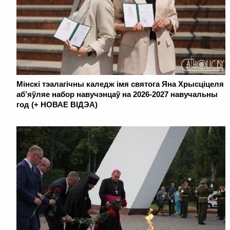
Мінскі тэалагічны каледж імя святога Яна Хрысціцеля
аб’яўляе набор навучэнцаў на 2026-2027 навучальны
год (+ НОВАЕ ВІДЭА)