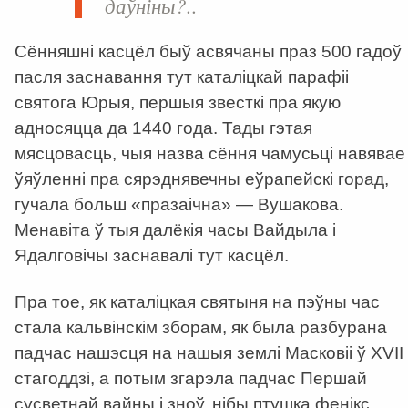
даўніны?..
Сённяшні касцёл быў асвячаны праз 500 гадоў
пасля заснавання тут каталіцкай парафіі
святога Юрыя, першыя звесткі пра якую
адносяцца да 1440 года. Тады гэтая
мясцовасць, чыя назва сёння чамусьці навявае
ўяўленні пра сярэднявечны еўрапейскі горад,
гучала больш «празаічна» — Вушакова.
Менавіта ў тыя далёкія часы Вайдыла і
Ядалговічы заснавалі тут касцёл.
Пра тое, як каталіцкая святыня на пэўны час
стала кальвінскім зборам, як была разбурана
падчас нашэсця на нашыя землі Масковіі ў XVII
стагоддзі, а потым згарэла падчас Першай
сусветнай вайны і зноў, нібы птушка фенікс,