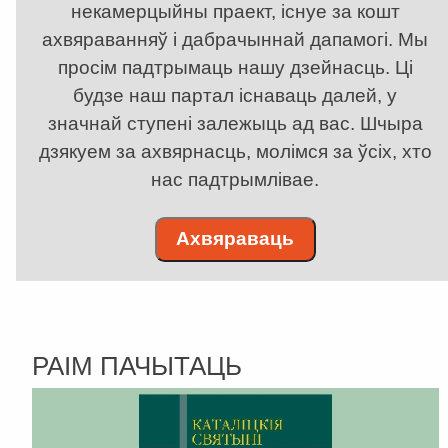
некамерцыйны праект, існуе за кошт
ахвяраванняў і дабрачыннай дапамогі. Мы
просім падтрымаць нашу дзейнасць. Ці
будзе наш партал існаваць далей, у
значнай ступені залежыць ад вас. Шчыра
дзякуем за ахвярнасць, молімся за ўсіх, хто
нас падтрымлівае.
Ахвяраваць
РАІМ ПАЧЫТАЦЬ