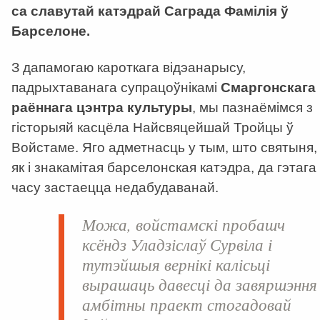
са славутай катэдрай Саграда Фамілія ў
Барселоне.
З дапамогаю кароткага відэанарысу,
падрыхтаванага супрацоўнікамі
Смаргонскага
раённага цэнтра культуры
, мы пазнаёмімся з
гісторыяй касцёла Найсвяцейшай Тройцы ў
Войстаме. Яго адметнасць у тым, што святыня,
як і знакамітая барселонская катэдра, да гэтага
часу застаецца недабудаванай.
Можа, войстамскі пробашч
ксёндз Уладзіслаў Сурвіла і
тутэйшыя вернікі калісьці
вырашаць давесці да завяршэння
амбітны праект стогадовай