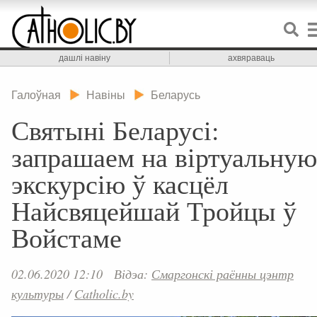
дашлі навіну
ахвяраваць
Галоўная
Навіны
Беларусь
Святыні Беларусі:
запрашаем на віртуальную
экскурсію ў касцёл
Найсвяцейшай Тройцы ў
Войстаме
02.06.2020 12:10
Відэа:
Смаргонскі раённы цэнтр
культуры
/
Catholic.by