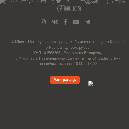
© Мiнска-Магiлёўская
архiдыяцэзiя
Рымска-каталіцкага
Касцёла
ў Рэспубліцы Беларусь /
УНП 101568363 /
Рэспубліка Беларусь,
г. Мінск, вул. Рэвалюцыйная, 1а /
e-mail:
info@catholic.by
/
працоўныя гадзіны: 10.00 – 18.00
Ахвяраваць