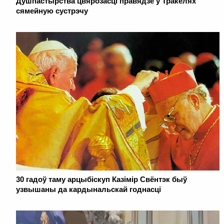
Душпастырства цвярозасці правядзе ў Тракелях
сямейную сустрэчу
30 гадоў таму арцыбіскуп Казімір Свёнтэк быў
узвышаны да кардынальскай годнасці