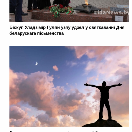
Біскуп Уладзімір Гуляй ўзяў удзел у святкаваннi Дня
беларускага пісьменства