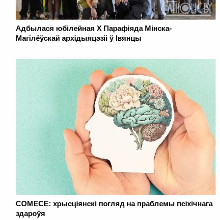
Адбылася юбілейная Х Парафіяда Мінска-
Магілёўскай архідыяцэзіі ў Івянцы
COMECE: хрысціянскі погляд на праблемы псіхічнага
здароўя