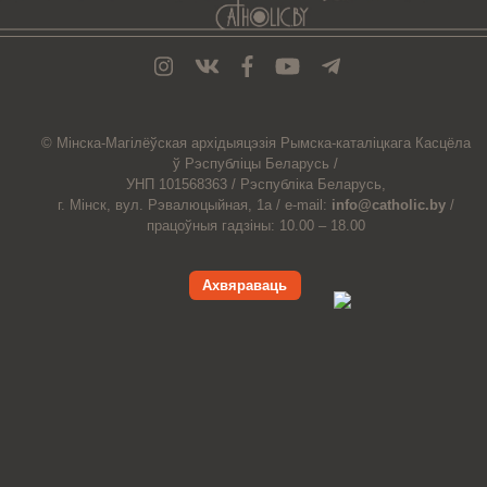
© Мiнска-Магiлёўская
архiдыяцэзiя
Рымска-каталіцкага
Касцёла
ў Рэспубліцы Беларусь /
УНП 101568363 /
Рэспубліка Беларусь,
г. Мінск, вул. Рэвалюцыйная, 1а /
e-mail:
info@catholic.by
/
працоўныя гадзіны: 10.00 – 18.00
Ахвяраваць