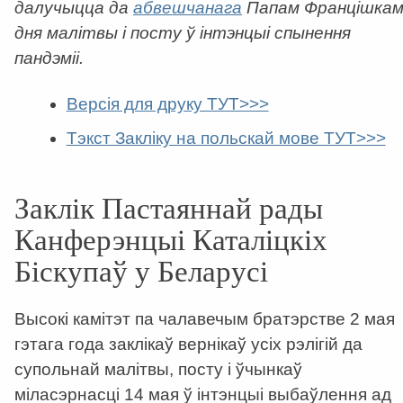
далучыцца да
абвешчанага
Папам Францішка
дня малітвы і посту ў інтэнцыі спынення
пандэміі.
Версія для друку ТУТ>>>
Тэкст Закліку на польскай мове ТУТ>>>
Заклік Пастаяннай рады
Канферэнцыі Каталіцкіх
Біскупаў у Беларусі
Высокі камітэт па чалавечым братэрстве 2 мая
гэтага года заклікаў вернікаў усіх рэлігій да
супольнай малітвы, посту і ўчынкаў
міласэрнасці 14 мая ў інтэнцыі выбаўлення ад