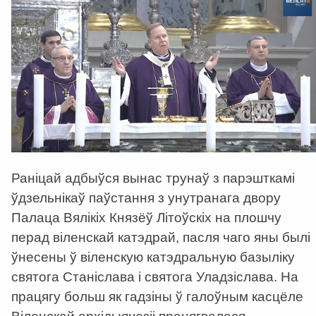
Раніцай адбыўся вынас трунаў з парэшткамі
ўдзельнікаў паўстання з унутранага двору
Палаца Вялікіх Князёў Літоўскіх на плошчу
перад віленскай катэдрай, пасля чаго яны былі
ўнесены ў віленскую катэдральную базыліку
святога Станіслава і святога Уладзіслава. На
працягу больш як гадзіны ў галоўным касцёле