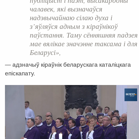
чалавек, які вызначаўся
надзвычайнаю сілаю духа і
з’яўляўся адным з кіраўнікоў
паўстання. Таму сённяшняя падзея
мае вялікае значэнне таксама і для
Беларусі»,
— адзначыў кіраўнік беларускага каталіцкага
епіскапату.