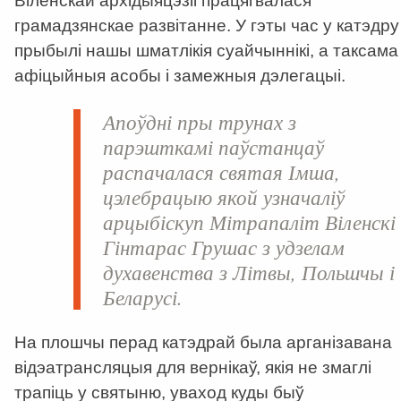
Віленскай архідыяцэзіі працягвалася
грамадзянскае развітанне. У гэты час у катэдру
прыбылі нашы шматлікія суайчыннікі, а таксама
афіцыйныя асобы і замежныя дэлегацыі.
Апоўдні пры трунах з
парэшткамі паўстанцаў
распачалася святая Імша,
цэлебрацыю якой узначаліў
арцыбіскуп Мітрапаліт Віленскі
Гінтарас Грушас з удзелам
духавенства з Літвы, Польшчы і
Беларусі.
На плошчы перад катэдрай была арганізавана
відэатрансляцыя для вернікаў, якія не змаглі
трапіць у святыню, уваход куды быў