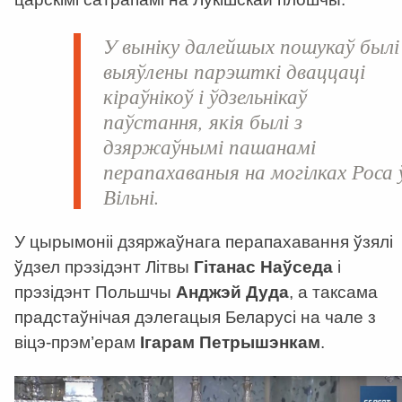
У выніку далейшых пошукаў былі
выяўлены парэшткі дваццаці
кіраўнікоў і ўдзельнікаў
паўстання, якія былі з
дзяржаўнымі пашанамі
перапахаваныя на могілках Роса 
Вільні.
У цырымоніі дзяржаўнага перапахавання ўзялі
ўдзел прэзідэнт Літвы
Гітанас Наўседа
і
прэзідэнт Польшчы
Анджэй Дуда
, а таксама
прадстаўнічая дэлегацыя Беларусі на чале з
віцэ-прэм’ерам
Ігарам Петрышэнкам
.