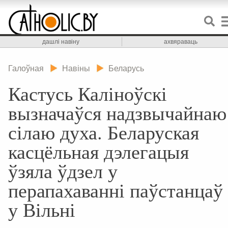
дашлі навіну
ахвяраваць
Галоўная
Навіны
Беларусь
Кастусь Каліноўскі
вызначаўся надзвычайнаю
сілаю духа. Беларуская
касцёльная дэлегацыя
ўзяла ўдзел у
перапахаванні паўстанцаў
у Вільні