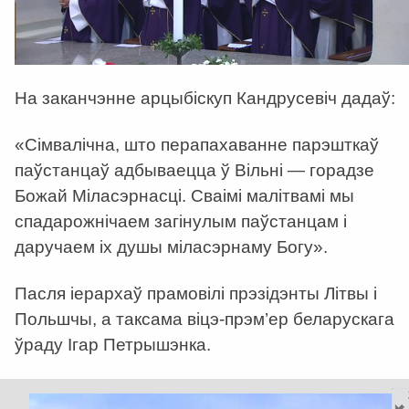
На заканчэнне арцыбіскуп Кандрусевіч дадаў:
«Сімвалічна, што перапахаванне парэшткаў
паўстанцаў адбываецца ў Вільні — горадзе
Божай Міласэрнасці. Cваімі малітвамі мы
спадарожнічаем загінулым паўстанцам і
даручаем іх душы міласэрнаму Богу».
Пасля іерархаў прамовілі прэзідэнты Літвы і
Польшчы, а таксама віцэ-прэм’ер беларускага
ўраду Ігар Петрышэнка.