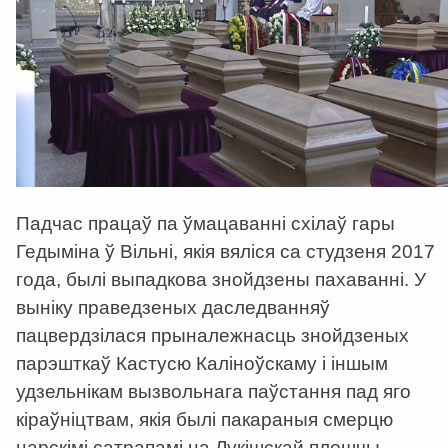
Падчас працаў па ўмацаванні схілаў гары
Гедыміна ў Вільні, якія вяліся са студзеня 2017
года, былі выпадкова знойдзены пахаванні. У
выніку праведзеных даследванняў
пацвердзілася прыналежнасць знойдзеных
парэшткаў Кастусю Каліноўскаму і іншым
удзельнікам вызвольнага паўстання пад яго
кіраўніцтвам, якія былі пакараныя смерцю
царскімі сатрапамі на Лукішскай плошчы.