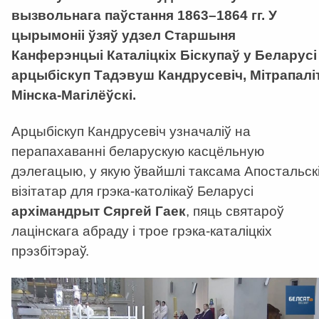
вызвольнага паўстання 1863–1864 гг. У
цырымоніі ўзяў удзел Старшыня
Канферэнцыі Каталіцкіх Біскупаў у Беларусі
арцыбіскуп Тадэвуш Кандрусевіч, Мітрапалі
Мінска-Магілёўскі.
Арцыбіскуп Кандрусевіч узначаліў на
перапахаванні беларускую касцёльную
дэлегацыю, у якую ўвайшлі таксама Апостальск
візітатар для грэка-католікаў Беларусі
архімандрыт Сяргей Гаек
, пяць святароў
лацінскага абраду і трое грэка-каталіцкіх
прэзбітэраў.