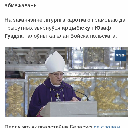
абмежаваны.
На заканчэнне літургіі з кароткаю прамоваю да
прысутных звярнуўся
арцыбіскуп Юзаф
Гуздэк
, галоўны капелан Войска польскага.
Пасля яго як прадстаўнік Беларусі
са словам