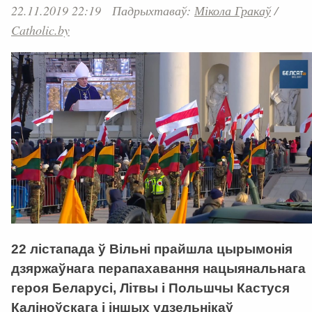
22.11.2019 22:19
Падрыхтаваў:
Мікола Гракаў
/
Catholic.by
22 лістапада ў Вільні прайшла цырымонія
дзяржаўнага перапахавання нацыянальнага
героя Беларусі, Літвы і Польшчы Кастуся
Каліноўскага і іншых удзельнікаў