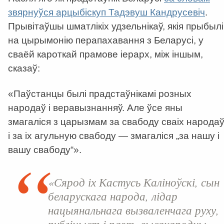
звярнуўся арцыбіскуп Тадэвуш Кандрусевіч
.
Прывітаўшы шматлікіх удзельнікаў, якія прыбылі
на цырымонію перапахавання з Беларусі, у
сваёй кароткай прамове іерарх, між іншым,
сказаў:
«Паўстанцы былі прадстаўнікамі розных
народаў і веравызнанняў. Але ўсе яны
змагаліся з царызмам за свабоду сваіх народа
і за іх агульную свабоду — змагаліся „за нашу і
вашу свабоду“».
«Сярод іх Кастусь Каліноўскі, сын
беларускага народа, лідар
нацыянальнага вызваленчага руху,
публіцыст і паэт, высакародны