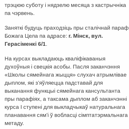
трэцюю суботу і нядзелю месяца з кастрычніка
па чэрвень.
Заняткі будуць праходзіць пры сталічнай парафі
Божага Цела па адрасе:
г. Мінск, вул.
Герасіменкі 6/1
.
На курсах выкладаюць кваліфікаваныя
духоўныя і свецкія асобы. Пасля заканчэння
«Школы сямейнага жыцця» слухач атрымлівае
дыплом, які з’яўляецца падставай для
выканання функцыі сямейнага кансультанта
пры парафіях, а таксама дыплом аб заканчэнні
курса І ступені для выкладчыкаў натуральнага
планавання сям’і ў вобласці сімптатэрмальнага
метаду.