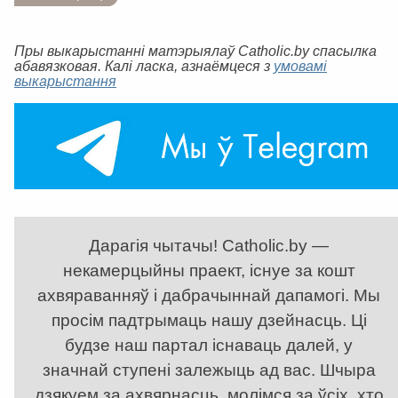
Пры выкарыстанні матэрыялаў Catholic.by спасылка
абавязковая. Калі ласка, азнаёмцеся з
умовамі
выкарыстання
Дарагія чытачы! Catholic.by —
некамерцыйны праект, існуе за кошт
ахвяраванняў і дабрачыннай дапамогі. Мы
просім падтрымаць нашу дзейнасць. Ці
будзе наш партал існаваць далей, у
значнай ступені залежыць ад вас. Шчыра
дзякуем за ахвярнасць, молімся за ўсіх, хто