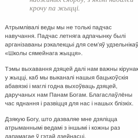
крочу па жыцці.
Атрымлівалі веды мы не толькі падчас
навучання. Падчас летняга адпачынку былі
арганізаваны рэкалекцыі для сем’яў удзельніка
«Школы сямейнага жыцця».
Тэмы выхавання дзяцей далі нам важны кіруна
у жыцці, каб мы выканалі нашыя бацькоўскія
абавязкі і маглі годна выхоўваць дзяцей,
даручаных нам Панам Богам. Благаслаўлёны
час яднання і развіцця для нас і нашых блізкіх.
Дзякую Богу, што дазваляе мне дзяліцца
атрыманнымі ведамі з іншымі і кожны раз
дапамагае ў гэтай дзейнасці.