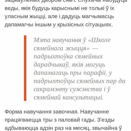
веды, якія будуць карыснымі не толькі ў іх
уласным жыцці, але і дадуць магчымасць
дапамагчы іншым у крызісных сітуацыях.
Мэта навучання ў «Школе
сямейнага жыцця» —
падрыхтоўка сямейных
дарадчыкаў, якія могуць
дапамагаць пры парафіі, у
падрыхтоўцы сямейных пар да
сакрамэнту сужэнства і ў
сямейнай кансультацыі.
Форма навучання завочная. Навучанне
працягваецца тры з паловай гады. З’езды
адбываюцца адзін раз на месяц, звычайна ў