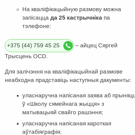
На кваліфікацыйную размову можна
запісацца
да 25 кастрычніка
па
тэлефоне:
+375 (44) 759 45 25
– айцец Сяргей
Трысцень OCD.
Для залічэння на кваліфікацыйнай размове
неабходна прадставіць наступныя дакументы:
уласнаручна напісаная заява аб прыняцц
ў «Школу сямейнага жыцця» з
матывацыяй свайго рашэння;
уласнаручна напісаная кароткая
аўтабіяграфія;