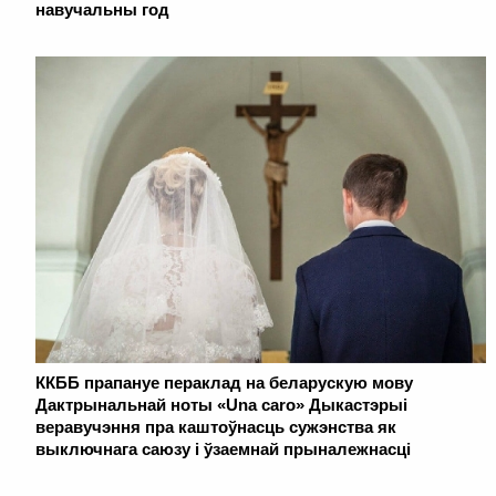
навучальны год
ККББ прапануе пераклад на беларускую мову
Дактрынальнай ноты «Una caro» Дыкастэрыі
веравучэння пра каштоўнасць сужэнства як
выключнага саюзу і ўзаемнай прыналежнасці