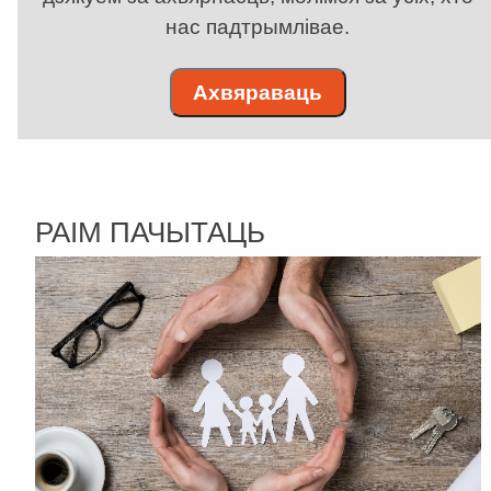
нас падтрымлівае.
Ахвяраваць
РАІМ ПАЧЫТАЦЬ