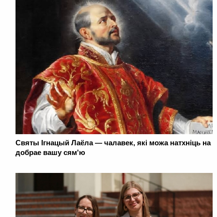
Святы Ігнацый Лаёла — чалавек, які можа натхніць на
добрае вашу сям'ю