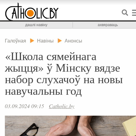
дашлі навіну
ахвяраваць
Галоўная
Навіны
Анонсы
«Школа сямейнага
жыцця» ў Мінску вядзе
набор слухачоў на новы
навучальны год
03.09.2024 09:15
Catholic.by