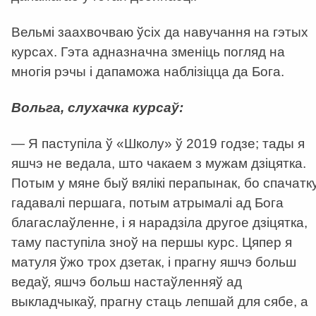
Вельмі заахвочваю ўсіх да навучання на гэтых
курсах. Гэта адназначна зменіць погляд на
многія рэчы і дапаможа наблізіцца да Бога.
Вольга, слухачка курсаў:
— Я паступіла ў «Школу» ў 2019 годзе; тады я
яшчэ не ведала, што чакаем з мужам дзіцятка.
Потым у мяне быў вялікі перапынак, бо спачатк
гадавалі першага, потым атрымалі ад Бога
благаслаўленне, і я нарадзіла другое дзіцятка,
таму паступіла зноў на першы курс. Цяпер я
матуля ўжо трох дзетак, і прагну яшчэ больш
ведаў, яшчэ больш настаўленняў ад
выкладчыкаў, прагну стаць лепшай для сябе, а