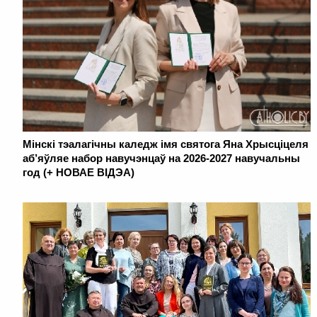
Мінскі тэалагічны каледж імя святога Яна Хрысціцеля
аб’яўляе набор навучэнцаў на 2026-2027 навучальны
год (+ НОВАЕ ВІДЭА)