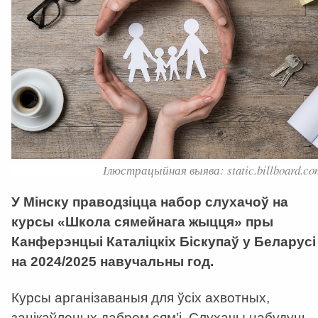
Ілюстрацыйная выява: static.billboard.co
У Мінску праводзіцца набор слухачоў на
курсы «Школа сямейнага жыцця» пры
Канферэнцыі Каталіцкіх Біскупаў у Беларусі
на 2024/2025 навучальны год.
Курсы арганізаваныя для ўсіх ахвотных,
зацікаўленых дабром сям’і. Слухачы набудуць