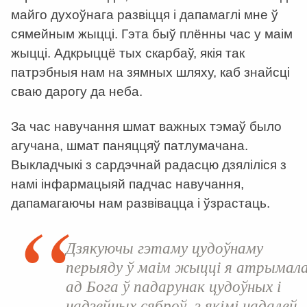
майго духоўнага развіцця і дапамаглі мне ў
сямейным жыцці. Гэта быў плённы час у маім
жыцці. Адкрыццё тых скарбаў, якія так
патрэбныя нам на зямных шляху, каб знайсці
сваю дарогу да неба.
За час навучання шмат важных тэмаў было
агучана, шмат паняццяў патлумачана.
Выкладчыкі з сардэчнай радасцю дзяліліся з
намі інфармацыяй падчас навучання,
дапамагаючы нам развівацца і ўзрастаць.
Дзякуючы гэтаму цудоўнаму
перыяду ў маім жыцці я атрымал
ад Бога ў падарунак цудоўных і
надзейных сяброў, з якімі надалей