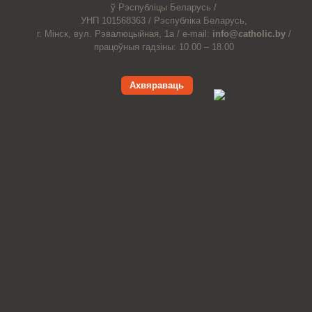
ў Рэспубліцы Беларусь /
УНП 101568363 /
Рэспубліка Беларусь,
г. Мінск, вул. Рэвалюцыйная, 1а /
e-mail:
info@catholic.by
/
працоўныя гадзіны: 10.00 – 18.00
Ахвяраваць