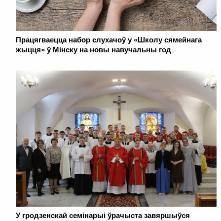
Працягваецца набор слухачоў у «Школу сямейнага
жыцця» ў Мінску на новы навучальны год
У гродзенскай семінарыі ўрачыста завяршыўся