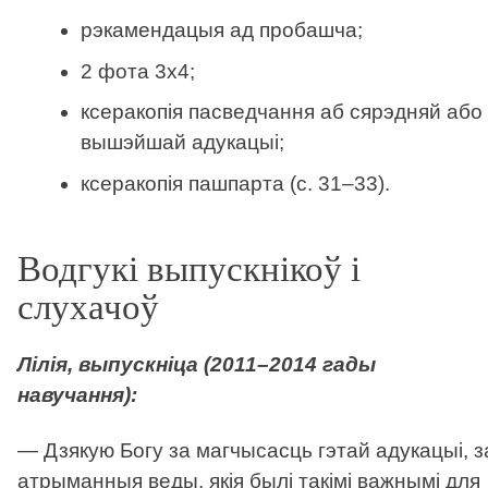
рэкамендацыя ад пробашча;
2 фота 3х4;
ксеракопія пасведчання аб сярэдняй або
вышэйшай адукацыі;
ксеракопія пашпарта (с. 31–33).
Водгукі выпускнікоў і
слухачоў
Лілія, выпускніца (2011–2014 гады
навучання):
— Дзякую Богу за магчысасць гэтай адукацыі, з
атрыманныя веды, якія былі такімі важнымі для