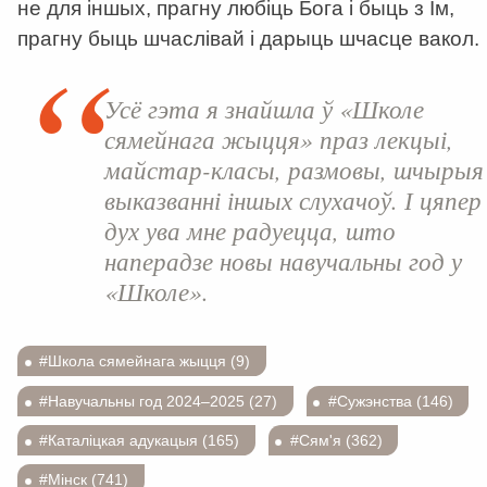
не для іншых, прагну любіць Бога і быць з Ім,
прагну быць шчаслівай і дарыць шчасце вакол.
Усё гэта я знайшла ў «Школе
сямейнага жыцця» праз лекцыі,
майстар-класы, размовы, шчырыя
выказванні іншых слухачоў. І цяпер
дух ува мне радуецца, што
наперадзе новы навучальны год у
«Школе».
#Школа сямейнага жыцця (9)
#Навучальны год 2024–2025 (27)
#Сужэнства (146)
#Каталіцкая адукацыя (165)
#Сям'я (362)
#Мінск (741)